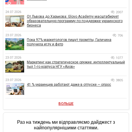
24.07.2026
2007
От Львова до Харькова: Glovo Academy масштабирует
образовательную программу по поддержке украинского
бизнеса
23.07.2026
706
Пока 97% маркетологов пишут промпты, Галичина
получила иглу и фетр
23.07.2026
1077
Маркетинг как стратегическое оружие: интеллектуальный
тыл 1-го корпуса НГУ «Азов»
23.07.2026
3805
41 % украинцев работают даже в отпуске — опрос
БОЛЬШЕ
Раз на тиждень ми відправляємо дайджест з
найпопулярнішими статтями.