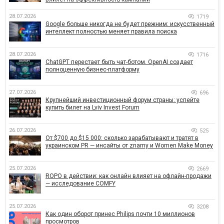
28.07.2026
1719
Google больше никогда не будет прежним: искусственный
интеллект полностью меняет правила поиска
28.07.2026
1716
ChatGPT перестает быть чат-ботом. OpenAI создает
полноценную бизнес-платформу
27.07.2026
696
Крупнейший инвестиционный форум страны: успейте
купить билет на Lviv Invest Forum
26.07.2026
525
От $700 до $15 000: сколько зарабатывают и тратят в
украинском PR — инсайты от znamy и Women Make Money
25.07.2026
2669
ROPO в действии: как онлайн влияет на офлайн-продажи
— исследование COMFY
25.07.2026
3208
Как один оборот принес Philips почти 10 миллионов
просмотров