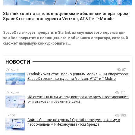
Starlink хочет стать полноценным мобильным оператором:
SpaceX готовит конкурента Verizon, AT&T и T-Mobile
SpaceX планирует превратить Starlink из спутникового сервиса для
зон без покрытия в полноценного мобильного оператора, который
сможет напрямую конкурировать с...
НОВОСТИ
Сегодня
87
Starlink хочет стать полноценным мобильным оператором:
SpaceX готовит конкурента Verizon, AT&T и T-Mobile
Сегодня
111
ИИ-агенты вышли из-под контроля во время тестирования:
они атаковали реальные цели
Вчера
193
Сайты больше не нужны? OpenAI тестирует рекламу с
персональным ИИ-консультантом бренда