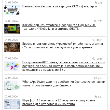
04.08.2026
315
Наймология: бесплатный курс для CEO и фаундеров
04.08.2026
271
Как объединить стратегию, созданную людьми и AI-
технологии? Кейс izi и агентства SHOTS
04.08.2026
4011
Европа вновь отметила украинский ритейл: три магазина
«Сильпо» вошли в рейтинг лучших супермаркетов
03.08.2026
2939
Поступление-2026: менеджмент во второй раз стал самой
популярной специальностью, а количество заявлений —
рекордным за последние 5 лет
02.08.2026
427
WhatsApp будет удалять сообщения брендов из основных
чатов: что изменится для бизнеса
02.08.2026
561
Штраф до 15 млн евро: в ЕС вступили в силу новые
правила для чат-ботов и ИИ-контента