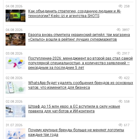
04.08.2026
258
Как объединить стратегию, созданную людьми и AI-
технологии? Кейс izi и агентства SHOTS
04.08.2026
3897
Европа вновь отметила украинский ритейл: три магазина
«Сильпо» вошли в рейтинг лучших супермаркетов
03.08.2026
2917
Поступление-2026: менеджмент во второй раз стал самой
популярной специальностью, а количество заявлений —
рекордным за последние 5 лет
02.08.2026
422
WhatsApp будет удалять сообщения брендов из основных
чатов: что изменится для бизнеса
02.08.2026
558
Штраф до 15 млн евро: в ЕС вступили в силу новые
правила для чат-ботов и ИИ-контента
31.07.2026
617
Почему крупные бренды больше не меняют логотипы
каждые три года