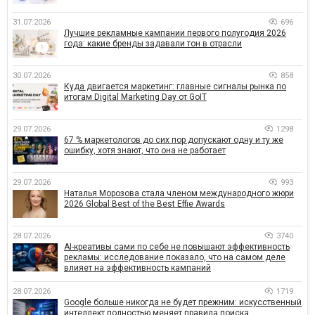
31.07.2026
696
Лучшие рекламные кампании первого полугодия 2026
года: какие бренды задавали тон в отрасли
30.07.2026
858
Куда двигается маркетинг: главные сигналы рынка по
итогам Digital Marketing Day от GoIT
29.07.2026
1298
67 % маркетологов до сих пор допускают одну и ту же
ошибку, хотя знают, что она не работает
29.07.2026
993
Наталья Морозова стала членом международного жюри
2026 Global Best of the Best Effie Awards
28.07.2026
3740
AI-креативы сами по себе не повышают эффективность
рекламы: исследование показало, что на самом деле
влияет на эффективность кампаний
28.07.2026
1719
Google больше никогда не будет прежним: искусственный
интеллект полностью меняет правила поиска