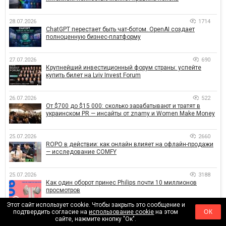
28.07.2026
1714
ChatGPT перестает быть чат-ботом. OpenAI создает
полноценную бизнес-платформу
27.07.2026
690
Крупнейший инвестиционный форум страны: успейте
купить билет на Lviv Invest Forum
26.07.2026
522
От $700 до $15 000: сколько зарабатывают и тратят в
украинском PR — инсайты от znamy и Women Make Money
25.07.2026
2660
ROPO в действии: как онлайн влияет на офлайн-продажи
— исследование COMFY
25.07.2026
3188
Как один оборот принес Philips почти 10 миллионов
просмотров
Этот сайт использует cookie. Чтобы закрыть это сообщение и
подтвердить согласие на
использование cookie
на этом
ОК
24.07.2026
2002
сайте, нажмите кнопку "Ок".
От Львова до Харькова: Glovo Academy масштабирует