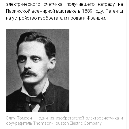
электрического счетчика, получившего награду на
Парижской всемирной выставке в 1889 году. Патенты
на устройство изобретатели продали Франции.
Элиу Томсон — один из изобретателей электросчетчика и
соучредитель Thomson-Houston Electric Company