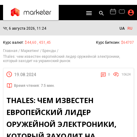
Чт, 6 августа 2026, 11:24
UA
RU
Курс валют:
$44,60 , €51,45
Курс Биткоин:
$64707
Главная
Маркетинг
Бренды
Thales: чем известен европейский лидер оружейной электроники,
который заходит на украинский рынок
19.08.2024
0
10624
Время чтения: 7.5 мин.
THALES: ЧЕМ ИЗВЕСТЕН
ЕВРОПЕЙСКИЙ ЛИДЕР
ОРУЖЕЙНОЙ ЭЛЕКТРОНИКИ,
КОТОРЫЙ ЗАХОДИТ НА