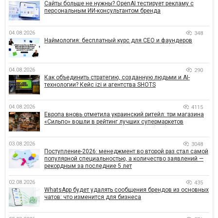
Сайты больше не нужны? OpenAI тестирует рекламу с
персональным ИИ-консультантом бренда
04.08.2026
348
Наймология: бесплатный курс для CEO и фаундеров
04.08.2026
290
Как объединить стратегию, созданную людьми и AI-
технологии? Кейс izi и агентства SHOTS
04.08.2026
4115
Европа вновь отметила украинский ритейл: три магазина
«Сильпо» вошли в рейтинг лучших супермаркетов
03.08.2026
3048
Поступление-2026: менеджмент во второй раз стал самой
популярной специальностью, а количество заявлений —
рекордным за последние 5 лет
02.08.2026
435
WhatsApp будет удалять сообщения брендов из основных
чатов: что изменится для бизнеса