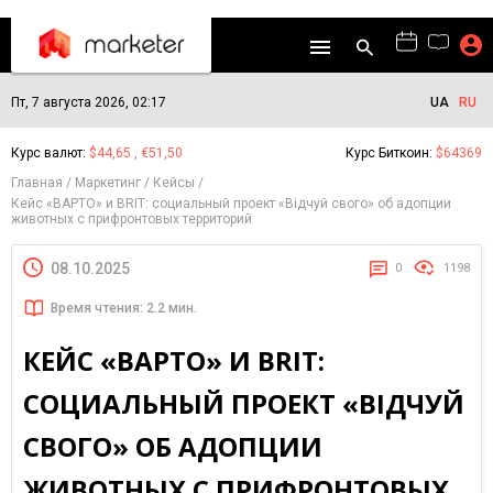
Пт, 7 августа 2026, 02:17
UA
RU
Курс валют:
$44,65 , €51,50
Курс Биткоин:
$64369
Главная
Маркетинг
Кейсы
Кейс «ВАРТО» и BRIT: социальный проект «Відчуй свого» об адопции
животных с прифронтовых территорий
08.10.2025
0
1198
Время чтения: 2.2 мин.
КЕЙС «ВАРТО» И BRIT:
СОЦИАЛЬНЫЙ ПРОЕКТ «ВІДЧУЙ
СВОГО» ОБ АДОПЦИИ
ЖИВОТНЫХ С ПРИФРОНТОВЫХ