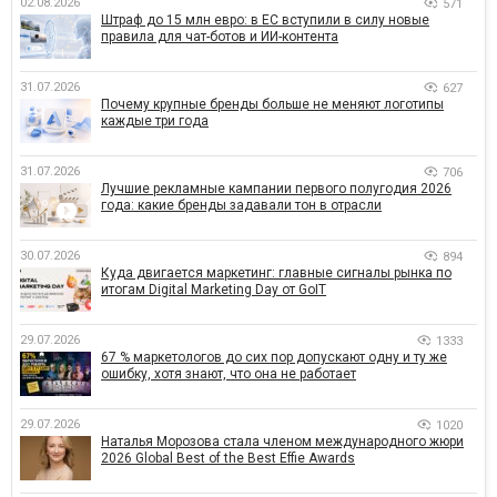
02.08.2026
571
Штраф до 15 млн евро: в ЕС вступили в силу новые
правила для чат-ботов и ИИ-контента
31.07.2026
627
Почему крупные бренды больше не меняют логотипы
каждые три года
31.07.2026
706
Лучшие рекламные кампании первого полугодия 2026
года: какие бренды задавали тон в отрасли
30.07.2026
894
Куда двигается маркетинг: главные сигналы рынка по
итогам Digital Marketing Day от GoIT
29.07.2026
1333
67 % маркетологов до сих пор допускают одну и ту же
ошибку, хотя знают, что она не работает
29.07.2026
1020
Наталья Морозова стала членом международного жюри
2026 Global Best of the Best Effie Awards