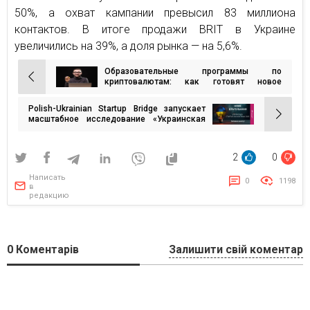
50%, а охват кампании превысил 83 миллиона
контактов. В итоге продажи BRIT в Украине
увеличились на 39%, а доля рынка — на 5,6%.
Образовательные программы по
Навигация
криптовалютам: как готовят новое
поколение специалистов
по
Polish-Ukrainian Startup Bridge запускает
записям
масштабное исследование «Украинская
Стартап-Экосистема 2025″
2
0
Написать
0
1198
в
редакцию
0
Коментарів
Залишити свій коментар