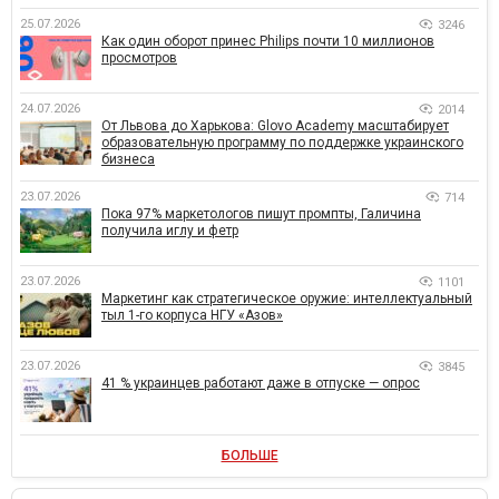
25.07.2026
3246
Как один оборот принес Philips почти 10 миллионов
просмотров
24.07.2026
2014
От Львова до Харькова: Glovo Academy масштабирует
образовательную программу по поддержке украинского
бизнеса
23.07.2026
714
Пока 97% маркетологов пишут промпты, Галичина
получила иглу и фетр
23.07.2026
1101
Маркетинг как стратегическое оружие: интеллектуальный
тыл 1-го корпуса НГУ «Азов»
23.07.2026
3845
41 % украинцев работают даже в отпуске — опрос
БОЛЬШЕ