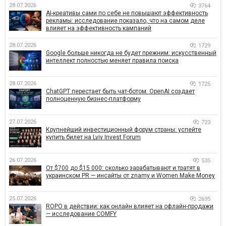
28.07.2026
3764
AI-креативы сами по себе не повышают эффективность
рекламы: исследование показало, что на самом деле
влияет на эффективность кампаний
28.07.2026
1729
Google больше никогда не будет прежним: искусственный
интеллект полностью меняет правила поиска
28.07.2026
1725
ChatGPT перестает быть чат-ботом. OpenAI создает
полноценную бизнес-платформу
27.07.2026
723
Крупнейший инвестиционный форум страны: успейте
купить билет на Lviv Invest Forum
26.07.2026
535
От $700 до $15 000: сколько зарабатывают и тратят в
украинском PR — инсайты от znamy и Women Make Money
25.07.2026
2695
ROPO в действии: как онлайн влияет на офлайн-продажи
— исследование COMFY