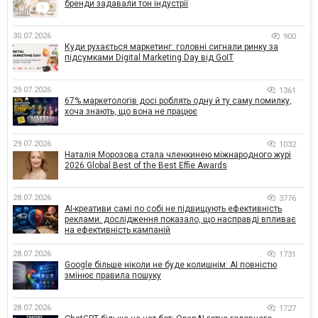
бренди задавали тон індустрії
30.07.2026
900
Куди рухається маркетинг: головні сигнали ринку за
підсумками Digital Marketing Day від GoIT
29.07.2026
1361
67% маркетологів досі роблять одну й ту саму помилку,
хоча знають, що вона не працює
29.07.2026
1032
Наталія Морозова стала членкинею міжнародного журі
2026 Global Best of the Best Effie Awards
28.07.2026
3776
AI-креативи самі по собі не підвищують ефективність
реклами: дослідження показало, що насправді впливає
на ефективність кампаній
28.07.2026
1731
Google більше ніколи не буде колишнім: AI повністю
змінює правила пошуку
28.07.2026
1727