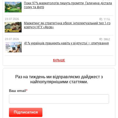
Поки 97% маркетологів пишуть промпти, Галичина дістала
голку та фетр
23.07.2026
1116
Маркетинг як стратегічна зброя: інтелектуальний тил 1-го
корпусу НГУ «Азов»
23.07.2026
3862
41% українців працюють навіть у відпустці — опитування
БІЛЬШЕ
Раз на тиждень ми відправляємо дайджест з
найпопулярнішими статтями.
Ваш email
*
Підписатися