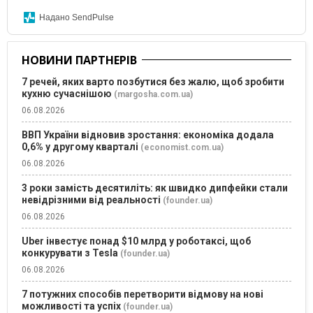
Надано SendPulse
НОВИНИ ПАРТНЕРІВ
7 речей, яких варто позбутися без жалю, щоб зробити
кухню сучаснішою
(margosha.com.ua)
06.08.2026
ВВП України відновив зростання: економіка додала
0,6% у другому кварталі
(economist.com.ua)
06.08.2026
3 роки замість десятиліть: як швидко дипфейки стали
невідрізними від реальності
(founder.ua)
06.08.2026
Uber інвестує понад $10 млрд у роботаксі, щоб
конкурувати з Tesla
(founder.ua)
06.08.2026
7 потужних способів перетворити відмову на нові
можливості та успіх
(founder.ua)