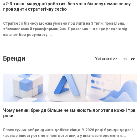
«2-3 тижні марудної роботи»: без чого бізнесу немає сенсу
проводити стратегічну сесію
Стратсесії бізнесу можна умовно поділити на 3 типи: провальна,
збалансована й трансформаційна. Провальна — це «рефлексія під
канапе» без результату....
Бренди
Усі статті >>
Чому великі бренди більше не змінюють логотипи кожні три
роки
Епоха гучних ребрендингів добігає кінця. У 2026 році бренди дедалі
частіше інвестують не в нові логотипи, а у впізнавані елементи,...