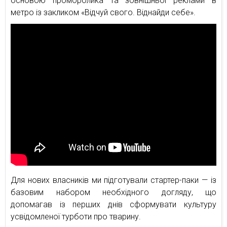
основою проморолика та зовнішньої реклами в
метро із закликом «Відчуй свого. Віднайди себе».
Для нових власників ми підготували стартер-паки — із
базовим набором необхідного догляду, що
допомагав із перших днів сформувати культуру
усвідомленої турботи про тварину.