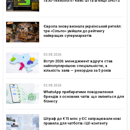
та AI-технології? Кейс izi та агенції SHOTS
Європа знову визнала український ритейл:
три «Сільпо» увійшли до рейтингу
найкращих супермаркетів
03.08.2026
Вступ-2026: менеджмент вдруге став
найпопулярнішою спеціальністю, а
кількість заяв — рекордна за 5 років
02.08.2026
WhatsApp прибиратиме повідомлення
брендів з основних чатів: що зміниться для
бізнесу
Штраф до €15 млн: у ЄС запрацювали нові
правила для чатботів і ШІ-контенту