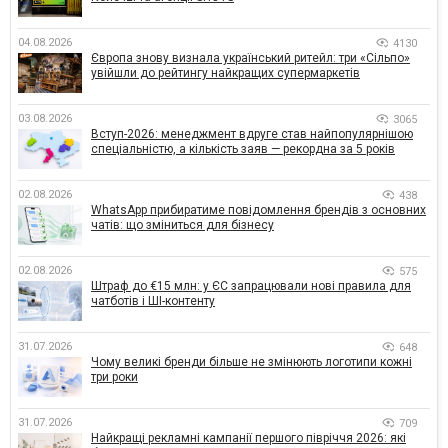
04.08.2026
4130
Європа знову визнала український ритейл: три «Сільпо»
увійшли до рейтингу найкращих супермаркетів
03.08.2026
3065
Вступ-2026: менеджмент вдруге став найпопулярнішою
спеціальністю, а кількість заяв — рекордна за 5 років
02.08.2026
438
WhatsApp прибиратиме повідомлення брендів з основних
чатів: що зміниться для бізнесу
02.08.2026
575
Штраф до €15 млн: у ЄС запрацювали нові правила для
чатботів і ШІ-контенту
31.07.2026
648
Чому великі бренди більше не змінюють логотипи кожні
три роки
31.07.2026
709
Найкращі рекламні кампанії першого півріччя 2026: які