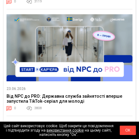
0
3119
23.06.2026
Від NPC до PRO: Державна служба зайнятості вперше
запустила TikTok-серіал для молоді
0
3808
Цей сайт використовує cookie. Щоб закрити це повідомлення
і підтвердити згоду на
використання cookie
на цьому сайті,
ОК
АКТУАЛЬНЕ
натисніть кнопку "Ок".