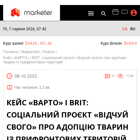
Пт, 7 серпня 2026, 07:42
UA
RU
Курс валют:
$44,65 , €51,45
Курс Біткоїн:
$64269
Головна
Маркетинг
Кейси
Кейс «ВАРТО» і BRIT: соціальний проєкт «Відчуй свого» про адопцію
тварин із прифронтових територій
08.10.2025
0
1198
Час читання: 2.2 хв.
КЕЙС «ВАРТО» І BRIT:
СОЦІАЛЬНИЙ ПРОЄКТ «ВІДЧУЙ
СВОГО» ПРО АДОПЦІЮ ТВАРИН
ІЗ ПРИФРОНТОВИХ ТЕРИТОРІЙ