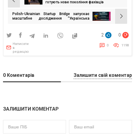
Навігація
готують нове покоління фахівців
записів
Polish-Ukrainian Startup Bridge запускає
масштабне дослідження “Українська
Стартап-Екосистема 2025″
2
0
Написати
0
1198
в
редакцію
0
Коментарів
Залишити свій коментар
ЗАЛИШИТИ КОМЕНТАР