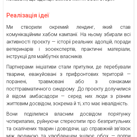
Реалізація ідеї
Ми створили окремий лендинг, який став
комунікаційним хабом кампанії. На ньому збирали всі
активності проєкту — історії реальних адопцій, поради
ветеринарів і зооекспертів, практичні матеріали,
інструкції для майбутніх власників.
Партнерами ініціативи стали притулки, де перебували
тварини, евакуйовані з прифронтових територій —
поранені, травмовані або з ознаками
посттравматичного синдрому. До проєкту долучилися
й відомі амбасадори — серед них люди з різним
життєвим досвідом, зокрема й ті, хто має інвалідність.
Вони поділилися власним досвідом порятунку
чотирилапих, руйнуючи стереотипи про безпритульних
та скалічених тварин і доводячи, що справжній зв’язок
між людиною та улюбленцем зцілює обох — попри