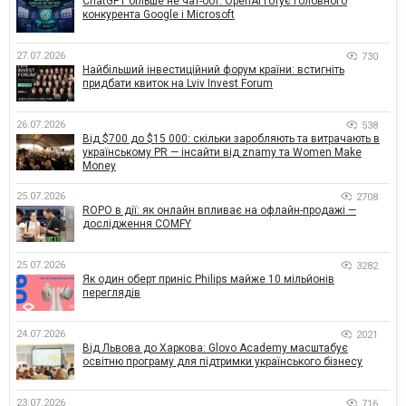
ChatGPT більше не чат-бот: OpenAI готує головного
конкурента Google і Microsoft
27.07.2026
730
Найбільший інвестиційний форум країни: встигніть
придбати квиток на Lviv Invest Forum
26.07.2026
538
Від $700 до $15 000: скільки заробляють та витрачають в
українському PR — інсайти від znamy та Women Make
Money
25.07.2026
2708
ROPO в дії: як онлайн впливає на офлайн-продажі —
дослідження COMFY
25.07.2026
3282
Як один оберт приніс Philips майже 10 мільйонів
переглядів
24.07.2026
2021
Від Львова до Харкова: Glovo Academy масштабує
освітню програму для підтримки українського бізнесу
23.07.2026
716