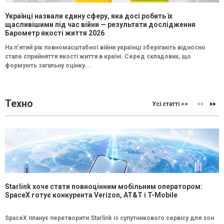
Українці назвали єдину сферу, яка досі робить їх
щасливішими під час війни — результати дослідження
Барометр якості життя 2026
На п’ятий рік повномасштабної війни українці зберігають відносно
стале сприйняття якості життя в країні. Серед складових, що
формують загальну оцінку...
Техно
Усі статті >>
Starlink хоче стати повноцінним мобільним оператором:
SpaceX готує конкурента Verizon, AT&T і T-Mobile
SpaceX планує перетворити Starlink із супутникового сервісу для зон