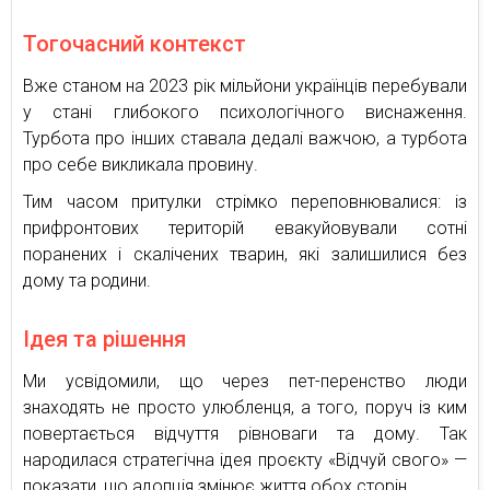
Тогочасний контекст
Вже станом на 2023 рік мільйони українців перебували
у стані глибокого психологічного виснаження.
Турбота про інших ставала дедалі важчою, а турбота
про себе викликала провину.
Тим часом притулки стрімко переповнювалися: із
прифронтових територій евакуйовували сотні
поранених і скалічених тварин, які залишилися без
дому та родини.
Ідея та рішення
Ми усвідомили, що через пет-перенство люди
знаходять не просто улюбленця, а того, поруч із ким
повертається відчуття рівноваги та дому. Так
народилася стратегічна ідея проєкту «Відчуй свого» —
показати, що адопція змінює життя обох сторін.