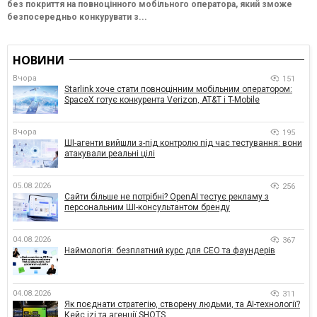
без покриття на повноцінного мобільного оператора, який зможе
безпосередньо конкурувати з...
НОВИНИ
Вчора
151
Starlink хоче стати повноцінним мобільним оператором:
SpaceX готує конкурента Verizon, AT&T і T-Mobile
Вчора
195
ШІ-агенти вийшли з-під контролю під час тестування: вони
атакували реальні цілі
05.08.2026
256
Сайти більше не потрібні? OpenAI тестує рекламу з
персональним ШІ-консультантом бренду
04.08.2026
367
Наймологія: безплатний курс для CEO та фаундерів
04.08.2026
311
Як поєднати стратегію, створену людьми, та AI-технології?
Кейс izi та агенції SHOTS