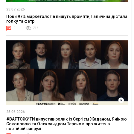
23.07.2026
Поки 97% маркетологів пишуть промпти, Галичина дістала
голку та фетр
0
716
25.06.2026
#ВАРТОЖИТИ випустив ролик із Сергієм Жаданом, Яніною
Соколовою та Олександром Тереном про життя в
постійній напрузі