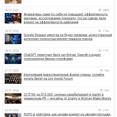
28.07.2026
3809
AI-креативы сами по себе не повышают эффективность
рекламы: исследование показало, что на самом деле
влияет на эффективность кампаний
28.07.2026
1740
Google больше никогда не будет прежним: искусственный
интеллект полностью меняет правила поиска
28.07.2026
1731
ChatGPT перестает быть чат-ботом. OpenAI создает
полноценную бизнес-платформу
27.07.2026
766
Крупнейший инвестиционный форум страны: успейте
купить билет на Lviv Invest Forum
26.07.2026
543
От $700 до $15 000: сколько зарабатывают и тратят в
украинском PR — инсайты от znamy и Women Make Money
25.07.2026
2747
ROPO в действии: как онлайн влияет на офлайн-продажи