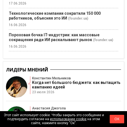
17.06.2026
Технологические компании сократили 150 000
работников, объясняя это ИИ
(founder.ua)
16.06.2026
Пороховая бочка IT-индустрии: как массовые
сокращения ради ИИ раскалывают рынок
(founder.ua)
16.06.2026
ЛИДЕРЫ МНЕНИЙ
Константин Мельников
Когда нет большого бюджета: как вытащить
кампанию идеей
23 июля 2026
Анастасия Джогола
Когда публичность руководителя становится
Этот сайт использует cookie. Чтобы закрыть это сообщение и
риском для репутации
подтвердить согласие на
использование cookie
на этом
ОК
16 июля 2026
сайте, нажмите кнопку "Ок".