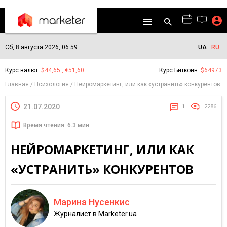
Сб, 8 августа 2026, 06:59
UA
RU
Курс валют:
$44,65 , €51,60
Курс Биткоин:
$64973
Главная
Психология
Нейромаркетинг, или как «устранить» конкурентов
21.07.2020
1
2286
Время чтения: 6.3 мин.
НЕЙРОМАРКЕТИНГ, ИЛИ КАК
«УСТРАНИТЬ» КОНКУРЕНТОВ
Марина Нусенкис
Журналист в Marketer.ua