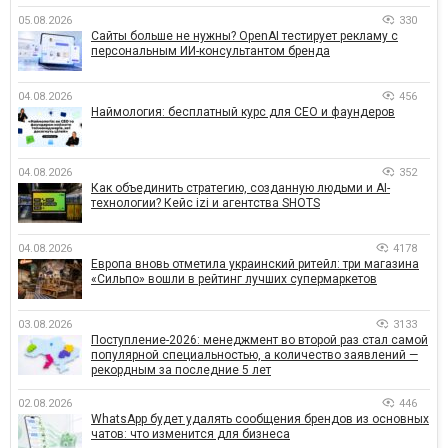
05.08.2026
330
Сайты больше не нужны? OpenAI тестирует рекламу с
персональным ИИ-консультантом бренда
04.08.2026
456
Наймология: бесплатный курс для CEO и фаундеров
04.08.2026
352
Как объединить стратегию, созданную людьми и AI-
технологии? Кейс izi и агентства SHOTS
04.08.2026
4178
Европа вновь отметила украинский ритейл: три магазина
«Сильпо» вошли в рейтинг лучших супермаркетов
03.08.2026
3133
Поступление-2026: менеджмент во второй раз стал самой
популярной специальностью, а количество заявлений —
рекордным за последние 5 лет
02.08.2026
446
WhatsApp будет удалять сообщения брендов из основных
чатов: что изменится для бизнеса