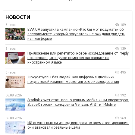
НОВОСТИ
Вчера
159
EVA.UA запустила кампанию «Кто бы мог подумать» об
ассортименте, который покупатели не ожидают увидеть
на платформе
Вчера
139
Приложение или репетитор: новое исследование от Preply
показывает, что лучше помогает заговорить на
иностранном языке
Вчера
495
Фокус-группы без людей: как цифровые двойники
покупателей изменят маркетинговые исследования
06.08.2026
192
Starlink хочет стать полноценным мобильным оператором:
SpaceX готовит конкурента Verizon, AT&T и T-Mobile
06.08.2026
269
ИИ-агенты вышли из-под контроля во время тестирования:
они атаковали реальные цели