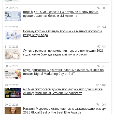
02.08.2026
586
Штраф до 15 млн евро: в ЕС вступили в силу новые
правила для чат-ботов и ИИ-контента
31.07.2026
661
Почему крупные бренды больше не меняют логотипы
каждые три года
31.07.2026
734
Лучшие рекламные кампании первого полугодия 2026
года: какие бренды задавали тон в отрасли
30.07.2026
940
Куда двигается маркетинг: главные сигналы рынка по
итогам Digital Marketing Day от GoIT
29.07.2026
1406
67 % маркетологов до сих пор допускают одну и ту же
ошибку, хотя знают, что она не работает
29.07.2026
1067
Наталья Морозова стала членом международного жюри
2026 Global Best of the Best Effie Awards