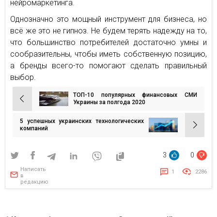
нейромаркетинга.
Однозначно это мощный инструмент для бизнеса, но
всё же это не гипноз. Не будем терять надежду на то,
что большинство потребителей достаточно умны и
сообразительны, чтобы иметь собственную позицию,
а бренды всего-то помогают сделать правильный
выбор.
ТОП-10 популярных финансовых СМИ
Навигация
Украины за полгода 2020
по
5 успешных украинских технологических
записям
компаний
3
0
Написать
1
2286
в
редакцию