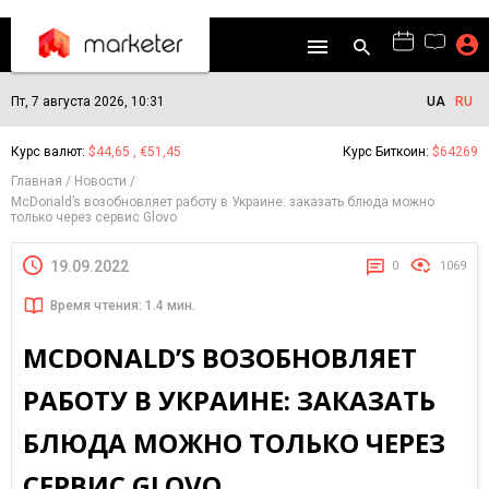
Пт, 7 августа 2026, 10:31
UA
RU
Курс валют:
$44,65 , €51,45
Курс Биткоин:
$64269
Главная
Новости
McDonald’s возобновляет работу в Украине: заказать блюда можно
только через сервис Glovo
19.09.2022
0
1069
Время чтения: 1.4 мин.
MCDONALD’S ВОЗОБНОВЛЯЕТ
РАБОТУ В УКРАИНЕ: ЗАКАЗАТЬ
БЛЮДА МОЖНО ТОЛЬКО ЧЕРЕЗ
СЕРВИС GLOVO