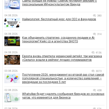
Сайты больше не нужны? OpenAI тестирует рекламу с
персональным ИИ-консультантом бренда
04.08.2026
380
Наймология: бесплатный курс для CEO и фаундеров
04.08.2026
314
Как объединить стратегию, созданную людьми и AI-
технологии? Кейс izi и агентства SHOTS
04.08.2026
4136
Европа вновь отметила украинский ритейл: три магазина
«Сильпо» вошли в рейтинг лучших супермаркетов
03.08.2026
3073
Поступление-2026: менеджмент во второй раз стал самой
популярной специальностью, а количество заявлений —
рекордным за последние 5 лет
02.08.2026
438
WhatsApp будет удалять сообщения брендов из основных
чатов: что изменится для бизнеса
02.08.2026
576