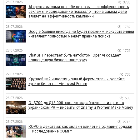
28.07.2026
3780
AI-креативы сами по себе не повышают эффективность
рекламы: исследование показало, что на самом деле
влияет на эффективность кампаний
28.07.2026
1732
Google больше никогда не будет прежним: искусственный
интеллект полностью меняет правила поиска
28.07.2026
1727
ChatGPT перестает быть чат-ботом. OpenAI создает
полноценную бизнес-платформу
27.07.2026
735
Крупнейший инвестиционный форум страны: успейте
купить билет на Lviv Invest Forum
26.07.2026
538
От $700 до $15 000: сколько зарабатывают и тратят в
украинском PR — инсайты от znamy и Women Make Money
25.07.2026
2713
ROPO в действии: как онлайн влияет на офлайн-продажи
— исследование COMFY