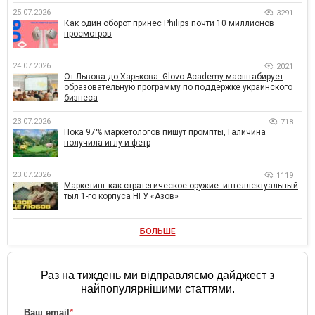
25.07.2026
3291
Как один оборот принес Philips почти 10 миллионов
просмотров
24.07.2026
2021
От Львова до Харькова: Glovo Academy масштабирует
образовательную программу по поддержке украинского
бизнеса
23.07.2026
718
Пока 97% маркетологов пишут промпты, Галичина
получила иглу и фетр
23.07.2026
1119
Маркетинг как стратегическое оружие: интеллектуальный
тыл 1-го корпуса НГУ «Азов»
БОЛЬШЕ
Раз на тиждень ми відправляємо дайджест з
найпопулярнішими статтями.
Ваш email
*