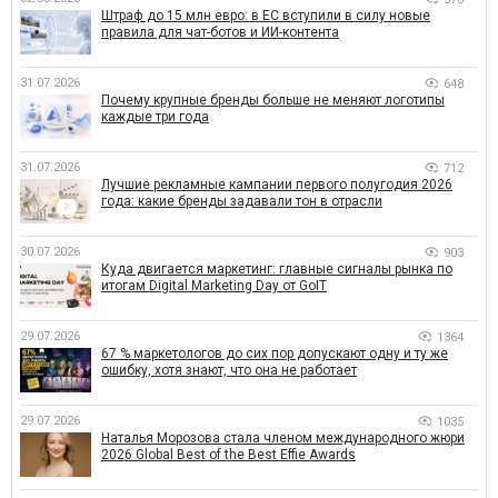
Штраф до 15 млн евро: в ЕС вступили в силу новые
правила для чат-ботов и ИИ-контента
31.07.2026
648
Почему крупные бренды больше не меняют логотипы
каждые три года
31.07.2026
712
Лучшие рекламные кампании первого полугодия 2026
года: какие бренды задавали тон в отрасли
30.07.2026
903
Куда двигается маркетинг: главные сигналы рынка по
итогам Digital Marketing Day от GoIT
29.07.2026
1364
67 % маркетологов до сих пор допускают одну и ту же
ошибку, хотя знают, что она не работает
29.07.2026
1035
Наталья Морозова стала членом международного жюри
2026 Global Best of the Best Effie Awards