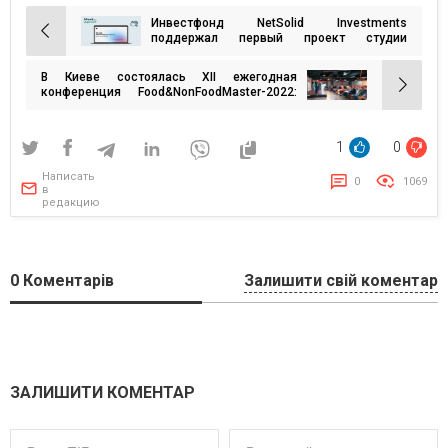
Инвестфонд NetSolid Investments
Навигация
поддержал первый проект студии
мобильных приложений Apme
по
В Киеве состоялась XII ежегодная
записям
конференция Food&NonFoodMaster-2022:
«Restart в сотрудничестве ритейлеров и
поставщиков в военное и послевоенное
время»
1
0
Написать
0
1069
в
редакцию
0
Коментарів
Залишити свій коментар
ЗАЛИШИТИ КОМЕНТАР