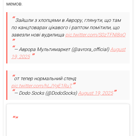
мемов.
Зайшли з хлопцями в Аврору, глянути, що там
по канцтоварах цікавого і раптом помітили, що
завезли нові вудилища
pic.twitter.com/S0zTFNl8qO
— Аврора Мультимаркет (@avrora_official)
August
19, 2025
от тепер нормальний стенд
pic.twitter.com/hLJYgE1RuT
— Dodo Socks (@DodoSocks)
August 19, 2025