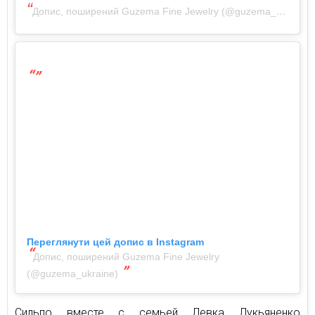
Допис, поширений Guzema Fine Jewelry (@guzema_ukraine)
Переглянути цей допис в Instagram
Допис, поширений Guzema Fine Jewelry
(@guzema_ukraine)
Сильпо вместе с семьей Левка Лукьяненко