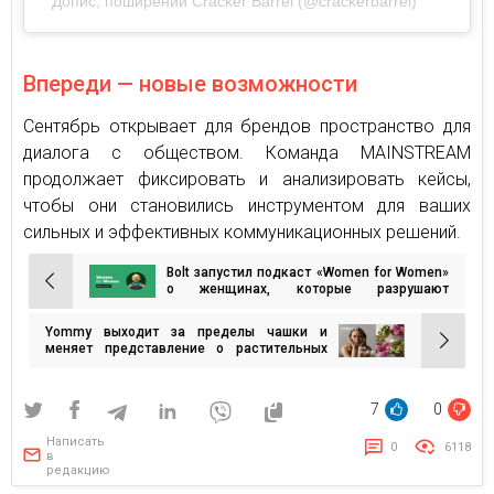
Допис, поширений Cracker Barrel (@crackerbarrel)
Впереди — новые возможности
Сентябрь открывает для брендов пространство для
диалога с обществом. Команда MAINSTREAM
продолжает фиксировать и анализировать кейсы,
чтобы они становились инструментом для ваших
сильных и эффективных коммуникационных решений.
Bolt запустил подкаст «Women for Women»
Навигация
о женщинах, которые разрушают
стереотипы
по
Yommy выходит за пределы чашки и
записям
меняет представление о растительных
напитках
7
0
Написать
0
6118
в
редакцию