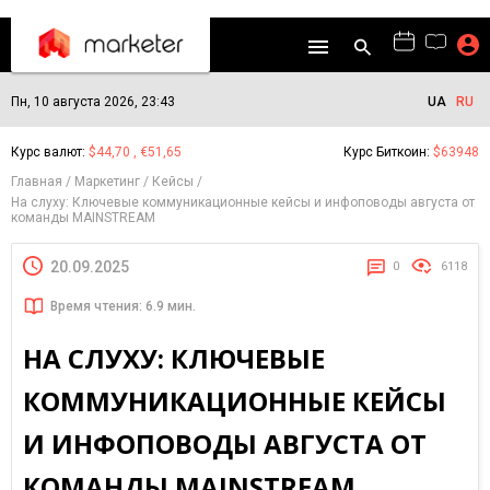
Пн, 10 августа 2026, 23:43
UA
RU
Курс валют:
$44,70 , €51,65
Курс Биткоин:
$63948
Главная
Маркетинг
Кейсы
На слуху: Ключевые коммуникационные кейсы и инфоповоды августа от
команды MAINSTREAM
20.09.2025
0
6118
Время чтения: 6.9 мин.
НА СЛУХУ: КЛЮЧЕВЫЕ
КОММУНИКАЦИОННЫЕ КЕЙСЫ
И ИНФОПОВОДЫ АВГУСТА ОТ
КОМАНДЫ MAINSTREAM