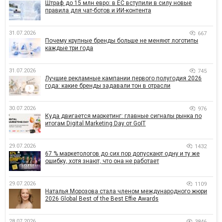
Штраф до 15 млн евро: в ЕС вступили в силу новые
правила для чат-ботов и ИИ-контента
31.07.2026
667
Почему крупные бренды больше не меняют логотипы
каждые три года
31.07.2026
745
Лучшие рекламные кампании первого полугодия 2026
года: какие бренды задавали тон в отрасли
30.07.2026
976
Куда двигается маркетинг: главные сигналы рынка по
итогам Digital Marketing Day от GoIT
29.07.2026
1432
67 % маркетологов до сих пор допускают одну и ту же
ошибку, хотя знают, что она не работает
29.07.2026
1109
Наталья Морозова стала членом международного жюри
2026 Global Best of the Best Effie Awards
28.07.2026
3846