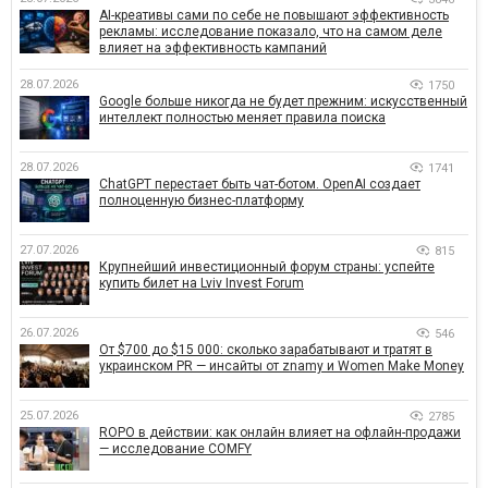
AI-креативы сами по себе не повышают эффективность
рекламы: исследование показало, что на самом деле
влияет на эффективность кампаний
28.07.2026
1750
Google больше никогда не будет прежним: искусственный
интеллект полностью меняет правила поиска
28.07.2026
1741
ChatGPT перестает быть чат-ботом. OpenAI создает
полноценную бизнес-платформу
27.07.2026
815
Крупнейший инвестиционный форум страны: успейте
купить билет на Lviv Invest Forum
26.07.2026
546
От $700 до $15 000: сколько зарабатывают и тратят в
украинском PR — инсайты от znamy и Women Make Money
25.07.2026
2785
ROPO в действии: как онлайн влияет на офлайн-продажи
— исследование COMFY