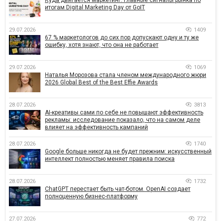
итогам Digital Marketing Day от GoIT
29.07.2026
1409
67 % маркетологов до сих пор допускают одну и ту же
ошибку, хотя знают, что она не работает
29.07.2026
1069
Наталья Морозова стала членом международного жюри
2026 Global Best of the Best Effie Awards
28.07.2026
3813
AI-креативы сами по себе не повышают эффективность
рекламы: исследование показало, что на самом деле
влияет на эффективность кампаний
28.07.2026
1740
Google больше никогда не будет прежним: искусственный
интеллект полностью меняет правила поиска
28.07.2026
1732
ChatGPT перестает быть чат-ботом. OpenAI создает
полноценную бизнес-платформу
27.07.2026
772