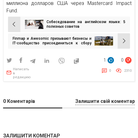
миллиона долларов США через Mastercard Impact
Fund.
Собеседование на английском языке: 5
Навигация
полезных советов
по
Finmap и Awesomic призывают бизнесы и
записям
IT-сообщество присоединиться к сбору
для ВСУ. Планируют приобрести дрон
Punisher
1
0
Написать
0
2310
в
редакцию
0
Коментарів
Залишити свій коментар
ЗАЛИШИТИ КОМЕНТАР