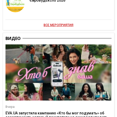
ЄвроБудЕкспо 2026
ВСЕ МЕРОПРИЯТИЯ
ВИДЕО
Вчера
EVA.UA запустила кампанию «Кто бы мог подумать» об