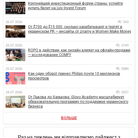
Крупнейший инвестиционный форум страны: успейте
купить билет на Lviv Invest Forum
26.07.2026
543
От $700 до $15 000: сколько зарабатывают и тратят в
украинском PR — инсайты от znamy и Women Make Money
25.07.2026
2749
ROPO в действии: как онлайн влияет на офлайн-продажи
— исследование COMFY
25.07.2026
3389
Как один оборот принес Philips почти 10 миллионов
просмотров
24.07.2026
2027
От Львова до Харькова: Glovo Academy масштабирует
образовательную программу по поддержке украинского
бизнеса
БОЛЬШЕ
Раз на тиждень ми відправляємо дайджест з