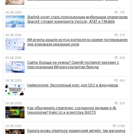
06.08.2026
195
Starlink хочет стать полноценным мобильным оператором:
SpaceX готовит конкурента Verizon, AT&T и T-Mobile
06.08.2026
275
ИИ-агенты вышли из-под контроля во время тестирования:
они атаковали реальные цели
05.08.2026
334
Сайты больше не нужны? OpenAI тестирует рекламу с
персональным ИИ-консультантом бренда
04.08.2026
460
Наймология: бесплатный курс для CEO и фаундеров
04.08.2026
359
Как объединить стратегию, созданную людьми и AI-
технологии? Кейс izi и агентства SHOTS
04.08.2026
4180
Европа вновь отметила украинский ритейл: три магазина