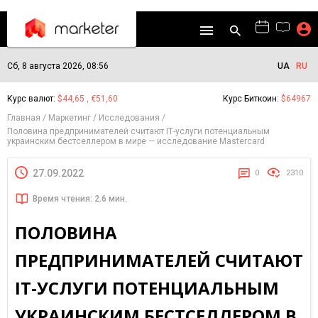
Сб, 8 августа 2026, 08:56
UA
RU
Курс валют:
$44,65 , €51,60
Курс Биткоин:
$64967
Главная
Маркетинг
Исследования
Половина предпринимателей считают ІТ-услуги потенциальным
украинским бестселлером в мире — исследование Mastercard
27.09.2022
0
2310
Время чтения: 2.6 мин.
ПОЛОВИНА
ПРЕДПРИНИМАТЕЛЕЙ СЧИТАЮТ
ІТ-УСЛУГИ ПОТЕНЦИАЛЬНЫМ
УКРАИНСКИМ БЕСТСЕЛЛЕРОМ В