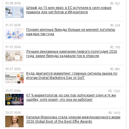
02.08.2026
567
Штраф до 15 млн евро: в ЕС вступили в силу новые
правила для чат-ботов и ИИ-контента
31.07.2026
624
Почему крупные бренды больше не меняют логотипы
каждые три года
31.07.2026
705
Лучшие рекламные кампании первого полугодия 2026
года: какие бренды задавали тон в отрасли
30.07.2026
881
Куда двигается маркетинг: главные сигналы рынка по
итогам Digital Marketing Day от GoIT
29.07.2026
1322
67 % маркетологов до сих пор допускают одну и ту же
ошибку, хотя знают, что она не работает
29.07.2026
1013
Наталья Морозова стала членом международного жюри
2026 Global Best of the Best Effie Awards