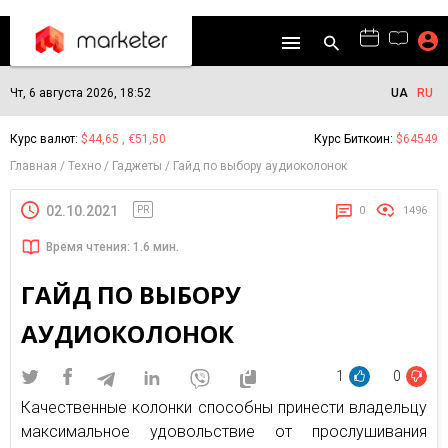
Чт, 6 августа 2026, 18:52
UA
RU
Курс валют:
$44,65 , €51,50
Курс Биткоин:
$64549
Главная
Техно
Гаджеты
Гайд по выбору аудиоколонок
02.10.2021
PR
0
1496
Время чтения: 1.6 мин.
ГАЙД ПО ВЫБОРУ
АУДИОКОЛОНОК
1
0
Качественные колонки способны принести владельцу
максимальное удовольствие от прослушивания