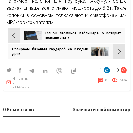
например, колонки для ноутбука. Аккумуляторные
варианты чаще всего имеют мощность до 6 Вт. Такие
колонки в основном подключают к смартфонам или
MP3-проигрывателям.
Топ 50 терминов паблишера, о которых
Навигация
полезно знать
по
Собираем базовый гардероб на каждый
записям
день
1
0
Написать
0
1496
в
редакцию
0
Коментарів
Залишити свій коментар