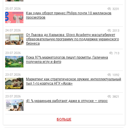
25.07.2026
3231
Как один оборот принес Philips почти 10 миллионов
просмотров
24.07.2026
2013
От Львова до Харькова: Glovo Academy масштабирует
образовательную программу по поддержке украинского
бизнеса
23.07.2026
713
Пока 97% маркетологов пишут промпты, Галичина
получила иглу и фетр
23.07.2026
1092
Маркетинг как стратегическое оружие: интеллектуальный
тыл 1-го корпуса НГУ «Азов»
23.07.2026
3821
41 % украинцев работают даже в отпуске — опрос
БОЛЬШЕ