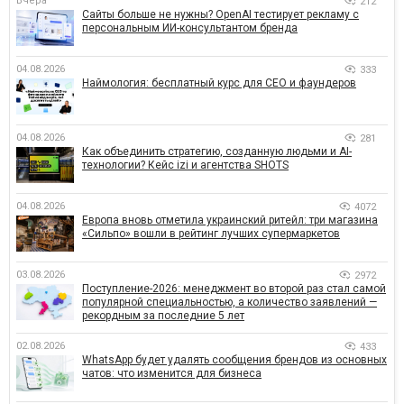
Вчера
212
Сайты больше не нужны? OpenAI тестирует рекламу с
персональным ИИ-консультантом бренда
04.08.2026
333
Наймология: бесплатный курс для CEO и фаундеров
04.08.2026
281
Как объединить стратегию, созданную людьми и AI-
технологии? Кейс izi и агентства SHOTS
04.08.2026
4072
Европа вновь отметила украинский ритейл: три магазина
«Сильпо» вошли в рейтинг лучших супермаркетов
03.08.2026
2972
Поступление-2026: менеджмент во второй раз стал самой
популярной специальностью, а количество заявлений —
рекордным за последние 5 лет
02.08.2026
433
WhatsApp будет удалять сообщения брендов из основных
чатов: что изменится для бизнеса