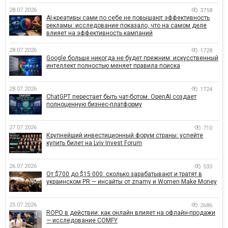
28.07.2026
3758
AI-креативы сами по себе не повышают эффективность
рекламы: исследование показало, что на самом деле
влияет на эффективность кампаний
28.07.2026
1728
Google больше никогда не будет прежним: искусственный
интеллект полностью меняет правила поиска
28.07.2026
1724
ChatGPT перестает быть чат-ботом. OpenAI создает
полноценную бизнес-платформу
27.07.2026
710
Крупнейший инвестиционный форум страны: успейте
купить билет на Lviv Invest Forum
26.07.2026
533
От $700 до $15 000: сколько зарабатывают и тратят в
украинском PR — инсайты от znamy и Women Make Money
25.07.2026
2686
ROPO в действии: как онлайн влияет на офлайн-продажи
— исследование COMFY