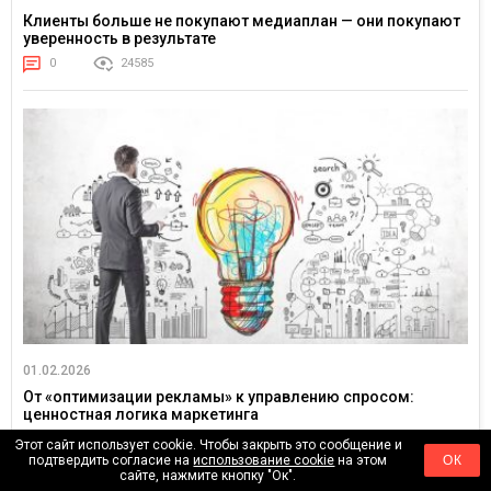
Клиенты больше не покупают медиаплан — они покупают
уверенность в результате
0
24585
01.02.2026
От «оптимизации рекламы» к управлению спросом:
ценностная логика маркетинга
0
4616
Этот сайт использует cookie. Чтобы закрыть это сообщение и
подтвердить согласие на
использование cookie
на этом
ОК
сайте, нажмите кнопку "Ок".