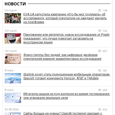
НОВОСТИ
Сегодня
138
EVA.UA запустила кампанию «Кто бы мог подумать» об
ассортименте, который покупатели не ожидают увидеть
на платформе
Сегодня
126
Приложение или репетитор: новое исследование от Preply
показывает, что лучше помогает заговорить на
иностранном языке
Сегодня
357
Фокус-группы без людей: как цифровые двойники
покупателей изменят маркетинговые исследования
Вчера
181
Starlink хочет стать полноценным мобильным оператором:
SpaceX готовит конкурента Verizon, AT&T и T-Mobile
Вчера
249
ИИ-агенты вышли из-под контроля во время тестирования:
они атаковали реальные цели
05.08.2026
310
Сайты больше не нужны? OpenAI тестирует рекламу с