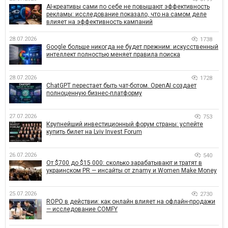
AI-креативы сами по себе не повышают эффективность
рекламы: исследование показало, что на самом деле
влияет на эффективность кампаний
28.07.2026
1738
Google больше никогда не будет прежним: искусственный
интеллект полностью меняет правила поиска
28.07.2026
1728
ChatGPT перестает быть чат-ботом. OpenAI создает
полноценную бизнес-платформу
27.07.2026
753
Крупнейший инвестиционный форум страны: успейте
купить билет на Lviv Invest Forum
26.07.2026
540
От $700 до $15 000: сколько зарабатывают и тратят в
украинском PR — инсайты от znamy и Women Make Money
25.07.2026
2730
ROPO в действии: как онлайн влияет на офлайн-продажи
— исследование COMFY