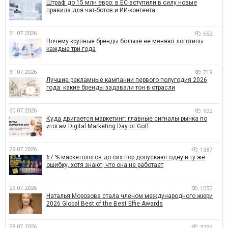
Штраф до 15 млн евро: в ЕС вступили в силу новые
правила для чат-ботов и ИИ-контента
31.07.2026
652
Почему крупные бренды больше не меняют логотипы
каждые три года
31.07.2026
719
Лучшие рекламные кампании первого полугодия 2026
года: какие бренды задавали тон в отрасли
30.07.2026
922
Куда двигается маркетинг: главные сигналы рынка по
итогам Digital Marketing Day от GoIT
29.07.2026
1387
67 % маркетологов до сих пор допускают одну и ту же
ошибку, хотя знают, что она не работает
29.07.2026
1050
Наталья Морозова стала членом международного жюри
2026 Global Best of the Best Effie Awards
28.07.2026
3799