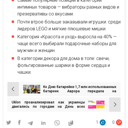
Самые популярные позиции в категории
интимных товаров — вибраторы разных видов и
презервативы со вкусами.
Почти втрое больше заказывали игрушки: среди
лидеров LEGO и мягкие плюшевые мишки.
Категория «Красота и уход» выросла на 40% —
чаще всего выбирали подарочные наборы для
мужчин и женщин.
В категории декора для дома в топе: свечи,
фольгированные шарики в форме сердца и
чашки.
Ко Дню батарейки 1,7 млн использованных
Навигация
батареек Аврора передала на
переработку
по
Uklon проанализировал как украинцы
записям
двигались по городам на День всех
влюбленных и собрал статистику по
сервису доставки Uklon Delivery
1
0