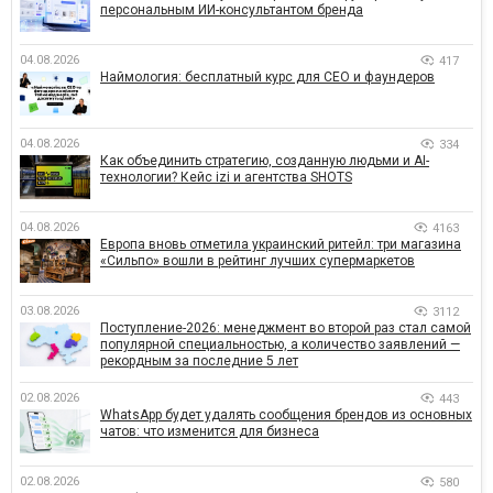
персональным ИИ-консультантом бренда
04.08.2026
417
Наймология: бесплатный курс для CEO и фаундеров
04.08.2026
334
Как объединить стратегию, созданную людьми и AI-
технологии? Кейс izi и агентства SHOTS
04.08.2026
4163
Европа вновь отметила украинский ритейл: три магазина
«Сильпо» вошли в рейтинг лучших супермаркетов
03.08.2026
3112
Поступление-2026: менеджмент во второй раз стал самой
популярной специальностью, а количество заявлений —
рекордным за последние 5 лет
02.08.2026
443
WhatsApp будет удалять сообщения брендов из основных
чатов: что изменится для бизнеса
02.08.2026
580