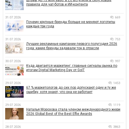
правила для чат-ботов и ИИ-контента
31.07.2026
669
Почему крупные бренды больше не меняют логотипы
каждые три года
31.07.2026
753
Лучшие рекламные кампании первого полугодия 2026
года: какие бренды задавали тон в отрасли
30.07.2026
997
Куда двигается маркетинг: главные сигналы рынка по
итогам Digital Marketing Day от GoIT
29.07.2026
1453
67 % маркетологов до сих пор допускают одну и ту же
ошибку, хотя знают, что она не работает
29.07.2026
1119
Наталья Морозова стала членом международного жюри
2026 Global Best of the Best Effie Awards
28.07.2026
3863