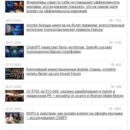
AI-креативы сами по себе не повышают эффективность
рекламы: исследование показало, что на самом деле
влияет на эффективность кампаний
28.07.2026
1753
Google больше никогда не будет прежним: искусственный
интеллект полностью меняет правила поиска
28.07.2026
1745
ChatGPT перестает быть чат-ботом. OpenAI создает
полноценную бизнес-платформу
27.07.2026
835
Крупнейший инвестиционный форум страны: успейте
купить билет на Lviv Invest Forum
26.07.2026
548
От $700 до $15 000: сколько зарабатывают и тратят в
украинском PR — инсайты от znamy и Women Make Money
25.07.2026
2809
ROPO в действии: как онлайн влияет на офлайн-продажи
— исследование COMFY