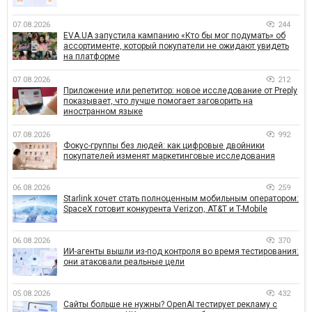
07.08.2026
244
EVA.UA запустила кампанию «Кто бы мог подумать» об
ассортименте, который покупатели не ожидают увидеть
на платформе
07.08.2026
212
Приложение или репетитор: новое исследование от Preply
показывает, что лучше помогает заговорить на
иностранном языке
07.08.2026
992
Фокус-группы без людей: как цифровые двойники
покупателей изменят маркетинговые исследования
06.08.2026
259
Starlink хочет стать полноценным мобильным оператором:
SpaceX готовит конкурента Verizon, AT&T и T-Mobile
06.08.2026
370
ИИ-агенты вышли из-под контроля во время тестирования:
они атаковали реальные цели
05.08.2026
432
Сайты больше не нужны? OpenAI тестирует рекламу с