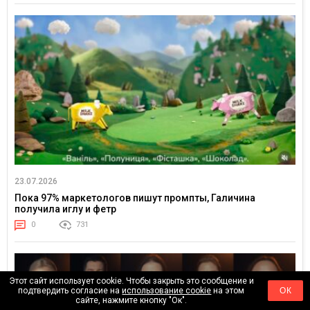
23.07.2026
Пока 97% маркетологов пишут промпты, Галичина
получила иглу и фетр
0
731
Этот сайт использует cookie. Чтобы закрыть это сообщение и
подтвердить согласие на
использование cookie
на этом
ОК
сайте, нажмите кнопку "Ок".