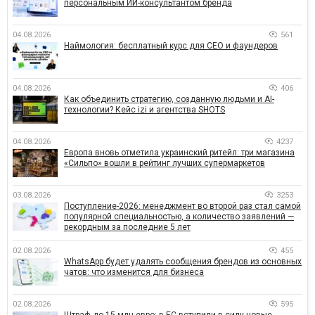
персональным ИИ-консультантом бренда
04.08.2026
561
Наймология: бесплатный курс для CEO и фаундеров
04.08.2026
406
Как объединить стратегию, созданную людьми и AI-
технологии? Кейс izi и агентства SHOTS
04.08.2026
4237
Европа вновь отметила украинский ритейл: три магазина
«Сильпо» вошли в рейтинг лучших супермаркетов
03.08.2026
3253
Поступление-2026: менеджмент во второй раз стал самой
популярной специальностью, а количество заявлений —
рекордным за последние 5 лет
02.08.2026
455
WhatsApp будет удалять сообщения брендов из основных
чатов: что изменится для бизнеса
02.08.2026
595
Штраф до 15 млн евро: в ЕС вступили в силу новые