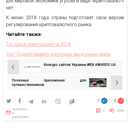
для мировой экономики угрозы в виде «криптовалют»
нет.
К июню 2018 года страны подготовят свои версии
регулирования криптовалютного рынка.
Читайте также:
Топ бирж криптовалют в 2018
Топ 10 криптовалют о которых вы должны знать
Конкурс сайтов Украины WEB AWARDS UA
Навигация
по
Полезные приложения для
записям
путешественников
1
0
Написать
0
2406
в
редакцию