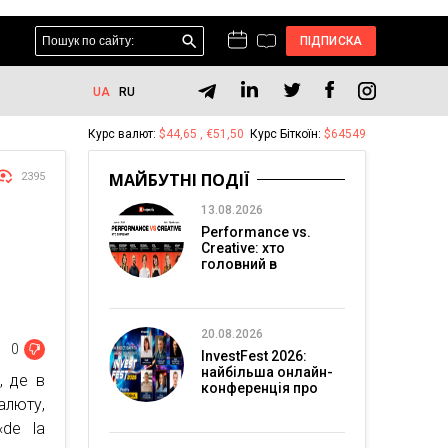
ПІДПИСКА
UA
RU
Курс валют:
$44,65 , €51,50
Курс Біткоїн:
$64549
МАЙБУТНІ ПОДІЇ
2395
13.08.2026
Performance vs.
Creative: хто
головний в
перформанс-
маркетингу?
20.08.2026
0
InvestFest 2026:
найбільша онлайн-
, де в
конференція про
люту,
інвестиції
«de la