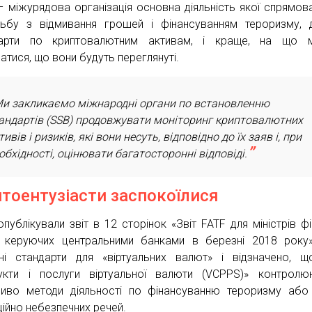
– міжурядова організація основна діяльність якої спрямов
ьбу з відмивання грошей і фінансуванням тероризму, 
дарти по криптовалютним активам, і краще, на що 
атися, що вони будуть переглянуті.
и закликаємо міжнародні органи по встановленню
андартів (SSB) продовжувати моніторинг криптовалютних
тивів і ризиків, які вони несуть, відповідно до їх заяв і, при
обхідності, оцінювати багатосторонні відповіді.
птоентузіасти заспокоїлися
опублікували звіт в 12 сторінок «Звіт FATF для міністрів фі
 керуючих центральними банками в березні 2018 року
ні стандарти для «віртуальних валют» і відзначено, щ
укти і послуги віртуальної валюти (VCPPS)» контролю
иво методи діяльності по фінансуванню тероризму або
ційно небезпечних речей.