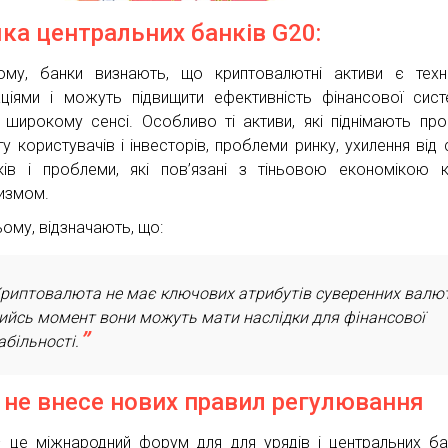
ка центральних банків G20:
ому, банки визнають, що криптовалютні активи є техн
аціями і можуть підвищити ефективність фінансової сис
 широкому сенсі. Особливо ті активи, які піднімають пр
ту користувачів і інвесторів, проблеми ринку, ухилення від 
ків і проблеми, які пов’язані з тіньовою економікою к
измом.
ьому, відзначають, що:
риптовалюта не має ключових атрибутів суверенних валют
ийсь момент вони можуть мати наслідки для фінансової
абільності.
 не внесе нових правил регулювання
 це міжнародний форум для для урядів і центральних ба