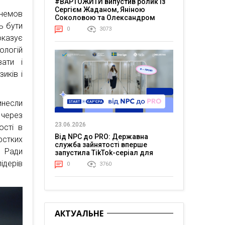
#ВАРТОЖИТИ випустив ролик із
Сергієм Жаданом, Яніною
немов
Соколовою та Олександром
ь бути
Тереном про життя в постійній
0
3073
напрузі
оказує
ологій
вати і
иків і
несли
 через
23.06.2026
ості в
Від NPC до PRO: Державна
стких
служба зайнятості вперше
 Ради
запустила TikTok-серіал для
молоді
ідерів
0
3760
АКТУАЛЬНЕ