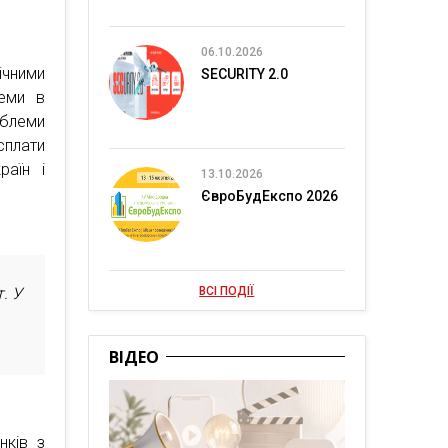
06.10.2026
ічними
SECURITY 2.0
теми в
облеми
сплати
раїн і
13.10.2026
ЄвроБудЕкспо 2026
. У
ВСІ ПОДІЇ
ВІДЕО
нків з