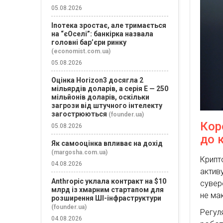
05.08.2026
Іпотека зростає, але тримається
на “єОселі”: банкірка назвала
головні бар’єри ринку
(economist.com.ua)
05.08.2026
Оцінка Horizon3 досягла 2
мільярдів доларів, а серія E — 250
мільйонів доларів, оскільки
загрози від штучного інтелекту
загострюються
(founder.ua)
Кор
05.08.2026
до 
Як самооцінка впливає на дохід
(margosha.com.ua)
Крипт
04.08.2026
актив
Anthropic уклала контракт на $10
сувере
млрд із хмарним стартапом для
не ма
розширення ШІ-інфраструктури
(founder.ua)
Регул
04.08.2026