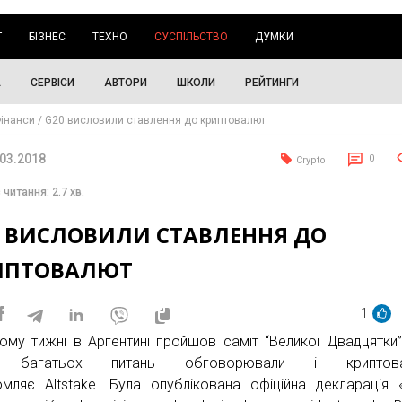
Г
БІЗНЕС
ТЕХНО
СУСПІЛЬСТВО
ДУМКИ
А
СЕРВІСИ
АВТОРИ
ШКОЛИ
РЕЙТИНГИ
інанси
G20 висловили ставлення до криптовалют
.03.2018
0
Crypto
 читання: 2.7 хв.
0 ВИСЛОВИЛИ СТАВЛЕННЯ ДО
ИПТОВАЛЮТ
1
ому тижні в Аргентині пройшов саміт “Великої Двадцятки”
і багатьох питань обговорювали і криптова
омляє Аltstake. Була опублікована офіційна декларація 