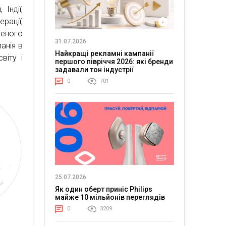
 Індії,
ерації,
еного
31.07.2026
анія в
Найкращі рекламні кампанії
віту і
першого півріччя 2026: які бренди
задавали тон індустрії
0
701
25.07.2026
Як один оберт приніс Philips
майже 10 мільйонів переглядів
0
3209