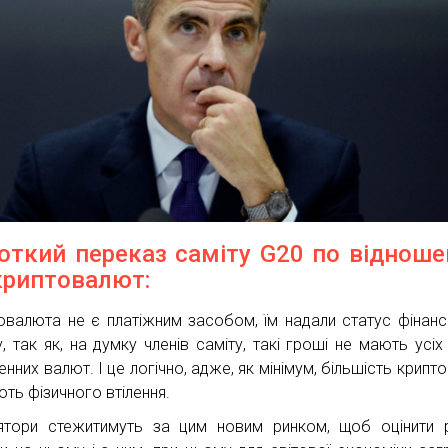
откий переказ саміту G20 по віднош
криптовалют:
овалюта не є платіжним засобом, їм надали статус фінан
у, так як, на думку членів саміту, такі гроші не мають усіх
нних валют. І це логічно, адже, як мінімум, більшість крипт
ють фізичного втілення.
ятори стежитимуть за цим новим ринком, щоб оцінити 