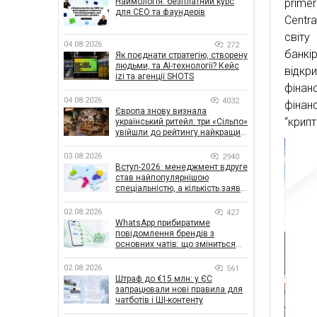
Наймологія: безплатний курс
prime
для CEO та фаундерів
Centr
світу
04.08.2026
272
банкі
Як поєднати стратегію, створену
людьми, та AI-технології? Кейс
відкри
izi та агенції SHOTS
фінанс
04.08.2026
4032
фінан
Європа знову визнала
“крип
український ритейл: три «Сільпо»
увійшли до рейтингу найкращих
супермаркетів
03.08.2026
2940
Вступ-2026: менеджмент вдруге
став найпопулярнішою
спеціальністю, а кількість заяв
— рекордна за 5 років
02.08.2026
427
WhatsApp прибиратиме
повідомлення брендів з
основних чатів: що зміниться
для бізнесу
02.08.2026
561
Штраф до €15 млн: у ЄС
запрацювали нові правила для
чатботів і ШІ-контенту