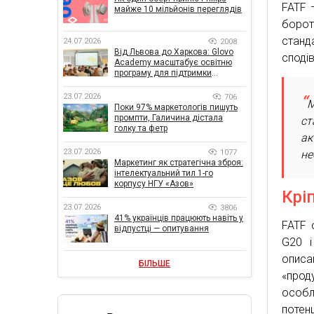
FATF 
майже 10 мільйонів переглядів
борот
стан
24.07.2026
2008
Від Львова до Харкова: Glovo
сподів
Academy масштабує освітню
програму для підтримки
українського бізнесу
23.07.2026
706
М
Поки 97% маркетологів пишуть
промпти, Галичина дістала
ст
голку та фетр
ак
23.07.2026
1077
не
Маркетинг як стратегічна зброя:
інтелектуальний тил 1-го
корпусу НГУ «Азов»
Крі
23.07.2026
3806
41% українців працюють навіть у
FATF 
відпустці — опитування
G20 і
описа
БІЛЬШЕ
«прод
особл
потен