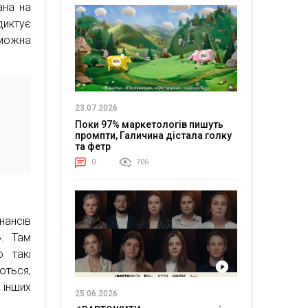
ана на
диктує
можна
23.07.2026
Поки 97% маркетологів пишуть
промпти, Галичина дістала голку
та фетр
0
706
нансів
». Там
о такі
ються,
 інших
25.06.2026