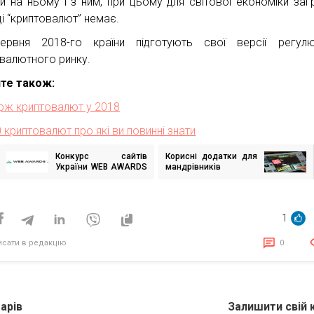
и на ньому і з ним, при цьому для світової економіки заг
ді “криптовалют” немає.
рвня 2018-го країни підготують свої версії регулю
овалютного ринку.
йте також:
ірж криптовалют у 2018
 криптовалют про які ви повинні знати
Конкурс сайтів
Корисні додатки для
ігація
України WEB AWARDS
мандрівників
исів
UA
1
исати в редакцію
0
арів
Залишити свій 