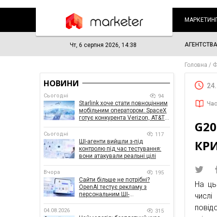
МАРКЕТИН
АГЕНТСТВ
Чт, 6 серпня 2026, 14:38
Головна
Ф
НОВИНИ
24
Сьогодні
94
Starlink хоче стати повноцінним
Час
мобільним оператором: SpaceX
готує конкурента Verizon, AT&T і
G2
T-Mobile
Сьогодні
117
КР
ШІ-агенти вийшли з-під
контролю під час тестування:
вони атакували реальні цілі
Вчора
195
Сайти більше не потрібні?
На ць
OpenAI тестує рекламу з
персональним ШІ-
числ
консультантом бренду
повід
04.08.2026
315