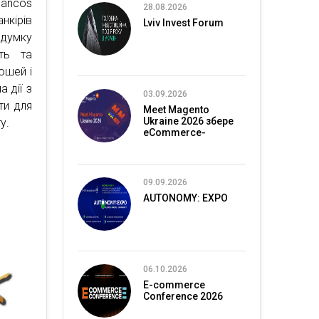
Bancos
28.08.2026
нкірів
Lviv Invest Forum
 думку
сть та
ошей і
 дії з
03.09.2026
ти для
Meet Magento
Ukraine 2026 збере
у.
eCommerce-
спільноту в Києві
09.09.2026
AUTONOMY: EXPO
06.10.2026
E-commerce
Conference 2026