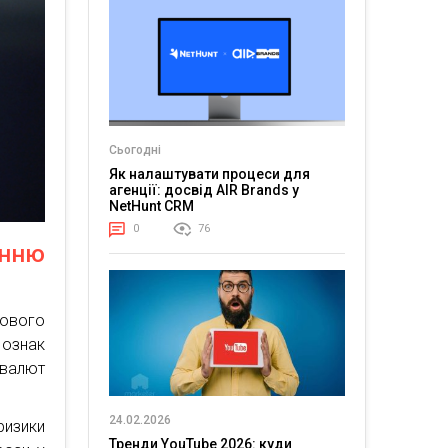
Сьогодні
Як налаштувати процеси для
агенції: досвід AIR Brands у
NetHunt CRM
0
76
енню
сового
 ознак
овалют
24.02.2026
ризики
Тренди YouTube 2026: куди