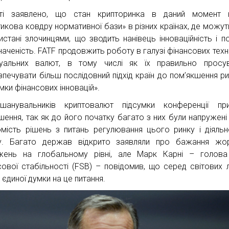
іті заявлено, що стан крипторинка в даний момент 
тикова ковдру нормативної бази» в різних країнах, де можут
истані злочинцями, що зводить нанівець інноваційність і п
наченість. FATF продовжить роботу в галузі фінансових техн
туальних валют, в тому числі як їх правильно просу
зпечувати більш послідовний підхід країн до пом’якшення риз
мки фінансових інновацій».
анувальників криптовалют підсумки конференції при
шення, так як до його початку багато з них були напружені
омість рішень з питань регулювання цього ринку і діяльн
у. Багато держав відкрито заявляли про бажання жор
ень на глобальному рівні, але Марк Карні – голова
сової стабільності (FSB) – повідомив, що серед світових л
 єдиної думки на це питання.