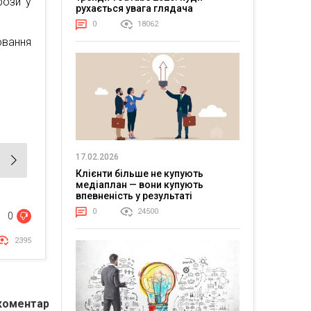
рози у
рухається увага глядача
0
18062
вання
17.02.2026
Клієнти більше не купують
медіаплан — вони купують
впевненість у результаті
0
24500
0
2395
коментар