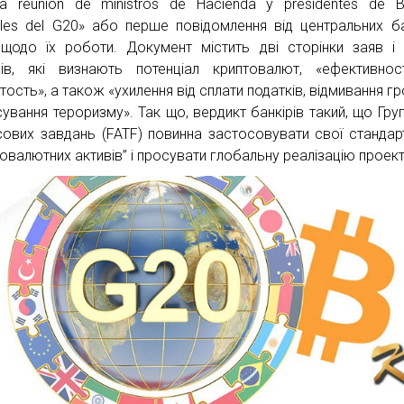
ra reunión de ministros de Hacienda y presidentes de 
ales del G20» або перше повідомлення від центральних ба
 щодо їх роботи. Документ містить дві сторінки заяв і
рів, які визнають потенціал криптовалют, «ефективно
тость», а також «ухилення від сплати податків, відмивання гр
ування тероризму». Так що, вердикт банкірів такий, що Група
сових завдань (FATF) повинна застосовувати свої стандар
товалютних активів” і просувати глобальну реалізацію проект