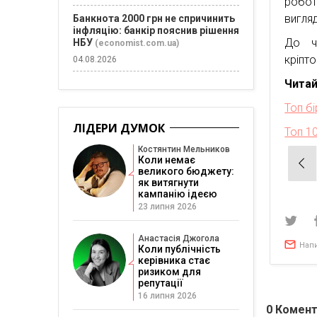
робот
вигля
Банкнота 2000 грн не спричинить
інфляцію: банкір пояснив рішення
До че
НБУ
(economist.com.ua)
кріпт
04.08.2026
Чита
Топ б
ЛІДЕРИ ДУМОК
Топ 10
Костянтин Мельников
Нав
Коли немає
великого бюджету:
зап
як витягнути
кампанію ідеєю
23 липня 2026
Анастасія Джогола
Нап
Коли публічність
керівника стає
ризиком для
репутації
16 липня 2026
0
Комент