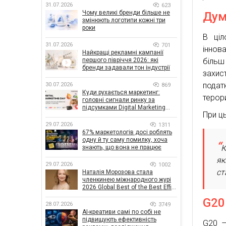
31.07.2026
623
Чому великі бренди більше не
Дум
змінюють логотипи кожні три
роки
В ціл
31.07.2026
701
іннов
Найкращі рекламні кампанії
більш
першого півріччя 2026: які
бренди задавали тон індустрії
захис
подат
30.07.2026
869
Куди рухається маркетинг:
терор
головні сигнали ринку за
підсумками Digital Marketing
При ц
Day від GoIT
29.07.2026
1311
67% маркетологів досі роблять
одну й ту саму помилку, хоча
К
знають, що вона не працює
як
29.07.2026
1002
ст
Наталія Морозова стала
членкинею міжнародного журі
2026 Global Best of the Best Effie
Awards
G20
28.07.2026
3749
AI-креативи самі по собі не
підвищують ефективність
G20 –