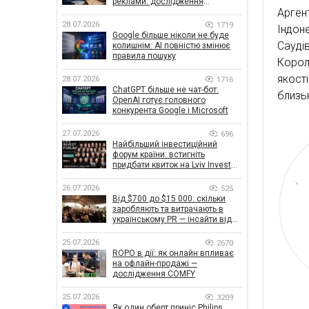
реклами: дослідження
Аргент
показало, що насправді
впливає на ефективність
28.07.2026
1719
Індоне
кампаній
Google більше ніколи не буде
Сауді
колишнім: AI повністю змінює
правила пошуку
Корол
якост
28.07.2026
1716
ChatGPT більше не чат-бот:
близь
OpenAI готує головного
конкурента Google і Microsoft
27.07.2026
696
Найбільший інвестиційний
форум країни: встигніть
придбати квиток на Lviv Invest
Forum
26.07.2026
525
Від $700 до $15 000: скільки
заробляють та витрачають в
українському PR — інсайти від
znamy та Women Make Money
25.07.2026
2670
ROPO в дії: як онлайн впливає
на офлайн-продажі —
дослідження COMFY
25.07.2026
3209
Як один оберт приніс Philips