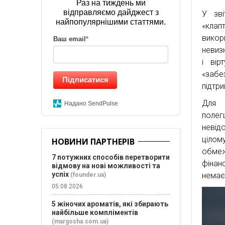
Раз на тиждень ми
відправляємо дайджест з
У зв
найпопулярнішими статтями.
«клап
викор
Ваш email
*
невиз
і вір
«забе
Підписатися
підтри
Для ш
Надано SendPulse
полег
невід
цілом
НОВИНИ ПАРТНЕРІВ
обмеж
7 потужних способів перетворити
фінан
відмову на нові можливості та
успіх
немає
(founder.ua)
05.08.2026
5 жіночих ароматів, які збирають
найбільше компліментів
(margosha.com.ua)