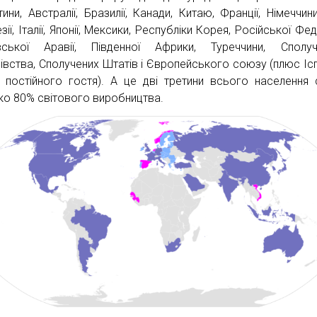
ини, Австралії, Бразилії, Канади, Китаю, Франції, Німеччини,
зії, Італії, Японії, Мексики, Республіки Корея, Російської Фед
вської Аравії, Південної Африки, Туреччини, Сполуч
івства, Сполучених Штатів і Європейського союзу (плюс Ісп
і постійного гостя). А це дві третини всього населення с
ко 80% світового виробництва.