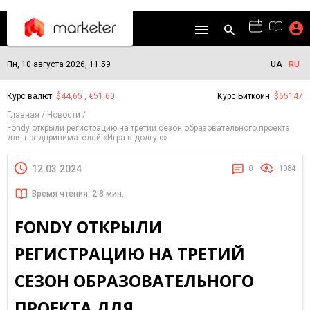
Пн, 10 августа 2026, 11:59
UA
RU
Курс валют:
$44,65 , €51,60
Курс Биткоин:
$65147
Главная
Новости
Fondy открыли регистрацию на третий сезон образовательного проекта
для предпринимателей «Игра в долгую»
12.03.2024
0
1084
Время чтения: 2.8 мин.
FONDY ОТКРЫЛИ
РЕГИСТРАЦИЮ НА ТРЕТИЙ
СЕЗОН ОБРАЗОВАТЕЛЬНОГО
ПРОЕКТА ДЛЯ