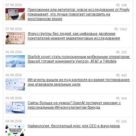
07.08.2026
248
Приложение или репетитор: новое исследование от Preply
показывает, что лучше помогает заговорить на
иностранном языке
07.08.2026
1063
Фокус-группы без людей: как цифровые двойники
покупателей изменят маркетинговые исследования
06.08.2026
295
Starlink хочет стать полноценным мобильным оператором:
SpaceX готовит конкурента Verizon, AT&T и T-Mobile
06.08.2026
440
ИИ-агенты вышли из-под контроля во время тестирования:
они атаковали реальные цели
05.08.2026
504
Сайты больше не нужны? OpenAI тестирует рекламу с
персональным ИИ-консультантом бренда
04.08.2026
635
Наймология: бесплатный курс для CEO и фаундеров