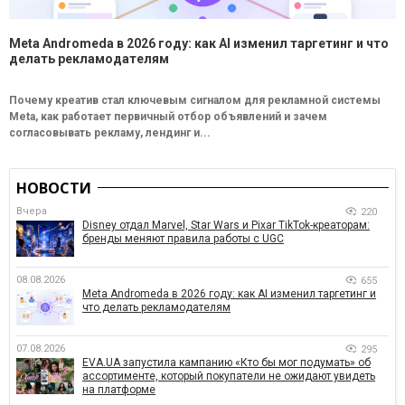
Meta Andromeda в 2026 году: как AI изменил таргетинг и что
делать рекламодателям
Почему креатив стал ключевым сигналом для рекламной системы
Meta, как работает первичный отбор объявлений и зачем
согласовывать рекламу, лендинг и...
НОВОСТИ
Вчера
220
Disney отдал Marvel, Star Wars и Pixar TikTok-креаторам:
бренды меняют правила работы с UGC
08.08.2026
655
Meta Andromeda в 2026 году: как AI изменил таргетинг и
что делать рекламодателям
07.08.2026
295
EVA.UA запустила кампанию «Кто бы мог подумать» об
ассортименте, который покупатели не ожидают увидеть
на платформе