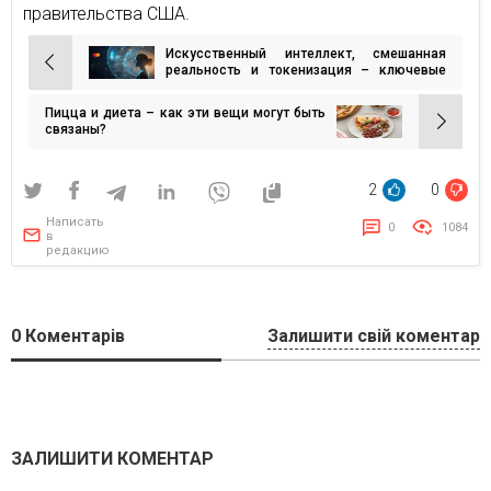
правительства США.
Искусственный интеллект, смешанная
Навигация
реальность и токенизация – ключевые
тренды отчета Mastercard Emerging Tech
по
Trends 2024
Пицца и диета – как эти вещи могут быть
записям
связаны?
2
0
Написать
0
1084
в
редакцию
0
Коментарів
Залишити свій коментар
ЗАЛИШИТИ КОМЕНТАР