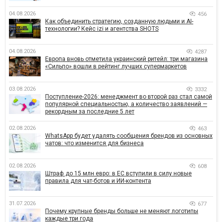
04.08.2026
456
Как объединить стратегию, созданную людьми и AI-
технологии? Кейс izi и агентства SHOTS
04.08.2026
4287
Европа вновь отметила украинский ритейл: три магазина
«Сильпо» вошли в рейтинг лучших супермаркетов
03.08.2026
3332
Поступление-2026: менеджмент во второй раз стал самой
популярной специальностью, а количество заявлений —
рекордным за последние 5 лет
02.08.2026
463
WhatsApp будет удалять сообщения брендов из основных
чатов: что изменится для бизнеса
02.08.2026
608
Штраф до 15 млн евро: в ЕС вступили в силу новые
правила для чат-ботов и ИИ-контента
31.07.2026
677
Почему крупные бренды больше не меняют логотипы
каждые три года