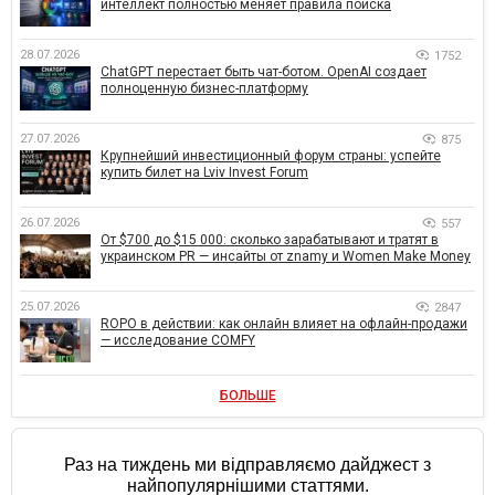
интеллект полностью меняет правила поиска
28.07.2026
1752
ChatGPT перестает быть чат-ботом. OpenAI создает
полноценную бизнес-платформу
27.07.2026
875
Крупнейший инвестиционный форум страны: успейте
купить билет на Lviv Invest Forum
26.07.2026
557
От $700 до $15 000: сколько зарабатывают и тратят в
украинском PR — инсайты от znamy и Women Make Money
25.07.2026
2847
ROPO в действии: как онлайн влияет на офлайн-продажи
— исследование COMFY
БОЛЬШЕ
Раз на тиждень ми відправляємо дайджест з
найпопулярнішими статтями.