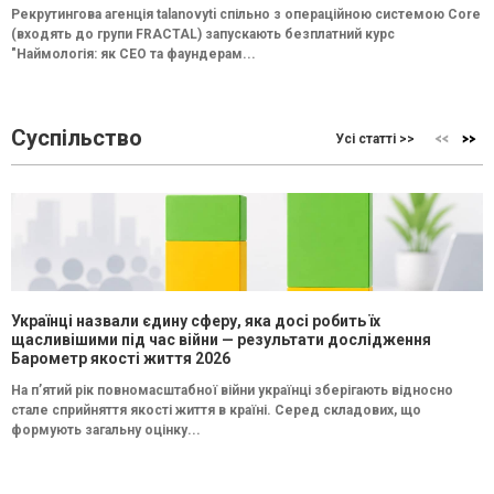
Рекрутингова агенція talanovyti спільно з операційною системою Core
(входять до групи FRACTAL) запускають безплатний курс
"Наймологія: як СEO та фаундерам...
Суспільство
Усі статті >>
Українці назвали єдину сферу, яка досі робить їх
щасливішими під час війни — результати дослідження
Барометр якості життя 2026
На п’ятий рік повномасштабної війни українці зберігають відносно
стале сприйняття якості життя в країні. Серед складових, що
формують загальну оцінку...