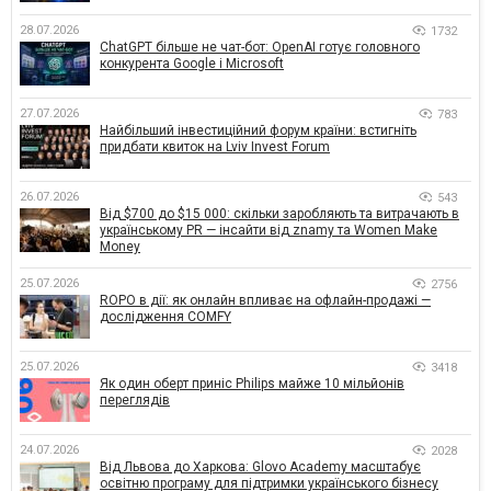
28.07.2026
1732
ChatGPT більше не чат-бот: OpenAI готує головного
конкурента Google і Microsoft
27.07.2026
783
Найбільший інвестиційний форум країни: встигніть
придбати квиток на Lviv Invest Forum
26.07.2026
543
Від $700 до $15 000: скільки заробляють та витрачають в
українському PR — інсайти від znamy та Women Make
Money
25.07.2026
2756
ROPO в дії: як онлайн впливає на офлайн-продажі —
дослідження COMFY
25.07.2026
3418
Як один оберт приніс Philips майже 10 мільйонів
переглядів
24.07.2026
2028
Від Львова до Харкова: Glovo Academy масштабує
освітню програму для підтримки українського бізнесу