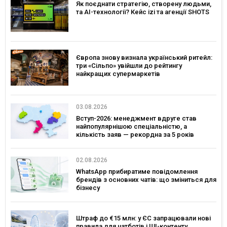
Як поєднати стратегію, створену людьми,
та AI-технології? Кейс izi та агенції SHOTS
Європа знову визнала український ритейл:
три «Сільпо» увійшли до рейтингу
найкращих супермаркетів
03.08.2026
Вступ-2026: менеджмент вдруге став
найпопулярнішою спеціальністю, а
кількість заяв — рекордна за 5 років
02.08.2026
WhatsApp прибиратиме повідомлення
брендів з основних чатів: що зміниться для
бізнесу
Штраф до €15 млн: у ЄС запрацювали нові
правила для чатботів і ШІ-контенту