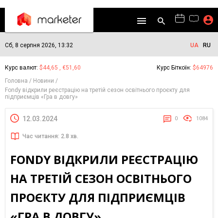
Сб, 8 серпня 2026, 13:32
UA
RU
Курс валют:
$44,65 , €51,60
Курс Біткоїн:
$64976
Головна
Новини
Fondy відкрили реєстрацію на третій сезон освітнього проєкту для
підприємців «Гра в довгу»
12.03.2024
0
1084
Час читання: 2.8 хв.
FONDY ВІДКРИЛИ РЕЄСТРАЦІЮ
НА ТРЕТІЙ СЕЗОН ОСВІТНЬОГО
ПРОЄКТУ ДЛЯ ПІДПРИЄМЦІВ
«ГРА В ДОВГУ»