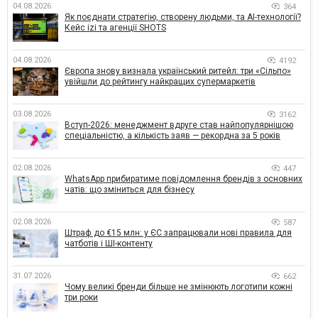
04.08.2026
364
Як поєднати стратегію, створену людьми, та AI-технології?
Кейс izi та агенції SHOTS
04.08.2026
4192
Європа знову визнала український ритейл: три «Сільпо»
увійшли до рейтингу найкращих супермаркетів
03.08.2026
3162
Вступ-2026: менеджмент вдруге став найпопулярнішою
спеціальністю, а кількість заяв — рекордна за 5 років
02.08.2026
447
WhatsApp прибиратиме повідомлення брендів з основних
чатів: що зміниться для бізнесу
02.08.2026
587
Штраф до €15 млн: у ЄС запрацювали нові правила для
чатботів і ШІ-контенту
31.07.2026
662
Чому великі бренди більше не змінюють логотипи кожні
три роки