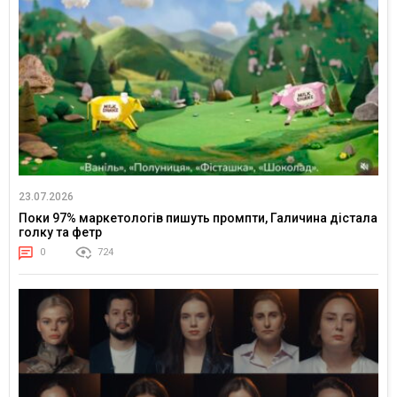
23.07.2026
Поки 97% маркетологів пишуть промпти, Галичина дістала
голку та фетр
0
724