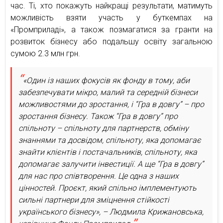
час. Ті, хто покажуть найкращі результати, матимуть
можливість взяти участь у буткемпах на
«Промприладі», а також позмагатися за гранти на
розвиток бізнесу або подальшу освіту загальною
сумою 2.3 млн грн.
«Один із наших фокусів як фонду в тому, аби
забезпечувати мікро, малий та середній бізнеси
можливостями до зростання, і “Гра в довгу” – про
зростання бізнесу. Також “Гра в довгу” про
спільноту – спільноту для партнерств, обміну
знаннями та досвідом, спільноту, яка допомагає
знайти клієнтів і постачальників, спільноту, яка
допомагає залучити інвестиції. А ще “Гра в довгу”
для нас про співтворення. Це одна з наших
цінностей. Проєкт, який спільно імплементують
сильні партнери для зміцнення стійкості
українського бізнесу», – Людмила Крижановська,