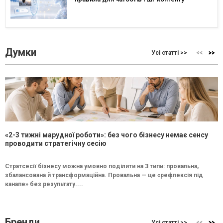
Думки
Усі статті >>
«2-3 тижні марудної роботи»: без чого бізнесу немає сенсу
проводити стратегічну сесію
Стратсесії бізнесу можна умовно поділити на 3 типи: провальна,
збалансована й трансформаційна. Провальна — це «рефлексія під
канапе» без результату....
Бренди
Усі статті >>