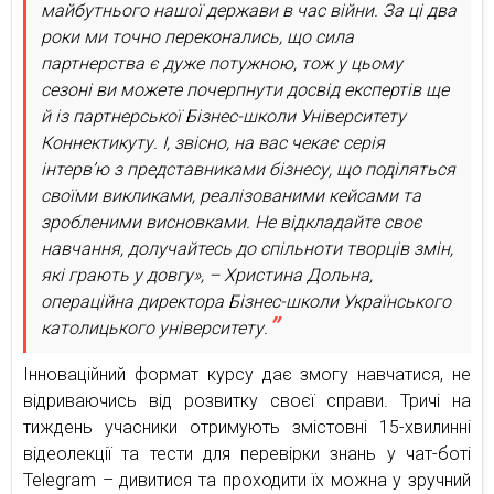
майбутнього нашої держави в час війни. За ці два
роки ми точно переконались, що сила
партнерства є дуже потужною, тож у цьому
сезоні ви можете почерпнути досвід експертів ще
й із партнерської Бізнес-школи Університету
Коннектикуту. І, звісно, на вас чекає серія
інтерв’ю з представниками бізнесу, що поділяться
своїми викликами, реалізованими кейсами та
зробленими висновками. Не відкладайте своє
навчання, долучайтесь до спільноти творців змін,
які грають у довгу», – Христина Дольна,
операційна директора Бізнес-школи Українського
католицького університету.
Інноваційний формат курсу дає змогу навчатися, не
відриваючись від розвитку своєї справи. Тричі на
тиждень учасники отримують змістовні 15-хвилинні
відеолекції та тести для перевірки знань у чат-боті
Telegram – дивитися та проходити їх можна у зручний