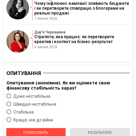
Чому інфлюенс-кампанії зливають бюджети
і як перетворити співпрацю з блогерами на
реальні продажі
7 липня 2026
Дарʼя Черкашина
Стратегія, яка працює: як перетворити
креатив і контент на бізнес-результат
6 липня 2026
ОПИТУВАННЯ
Опитування (анонімне). Як ви оцінюєте свою
фінансову стабільність зараз?
Дуже нестабільна
Швидше нестабільна
Cтабільна
Краще, ніж до війни
ГОЛОСОВАТЬ
РЕЗУЛЬТАТИ