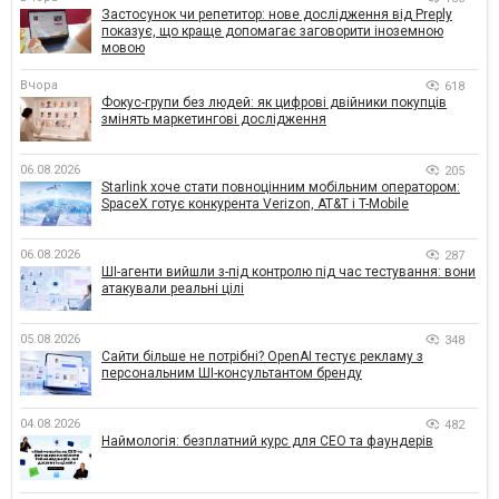
Застосунок чи репетитор: нове дослідження від Preply
показує, що краще допомагає заговорити іноземною
мовою
Вчора
618
Фокус-групи без людей: як цифрові двійники покупців
змінять маркетингові дослідження
06.08.2026
205
Starlink хоче стати повноцінним мобільним оператором:
SpaceX готує конкурента Verizon, AT&T і T-Mobile
06.08.2026
287
ШІ-агенти вийшли з-під контролю під час тестування: вони
атакували реальні цілі
05.08.2026
348
Сайти більше не потрібні? OpenAI тестує рекламу з
персональним ШІ-консультантом бренду
04.08.2026
482
Наймологія: безплатний курс для CEO та фаундерів