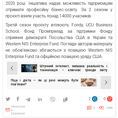
2020 році. Ініціатива надає можливість підприємцям
отримати професійну бізнес-освіту. За 2 сезони у
проєкті взяли участь понад 14000 учасників.
Третій сезон проєкту втілюють Fondy, UCU Business
School, Фонд Промприлад за підтримки Фонду
сприяння демократії Посольства США в Україні та
Western NIS Enterprise Fund. Погляди авторів матеріалу
не обовʼязково збігаються з позицією Western NIS
Enterprise Fund та офіційною позицією уряду США.
Штучний інтелект, змішана реальність і
Навігація
токенізація – ключові тренди звіту
Mastercard Emerging Tech Trends 2024
записів
Піца і дієта — як ці речі можуть бути
пов’язані?
2
0
Написати
0
1084
в
редакцію