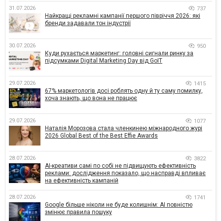
31.07.2026
737
Найкращі рекламні кампанії першого півріччя 2026: які
бренди задавали тон індустрії
30.07.2026
950
Куди рухається маркетинг: головні сигнали ринку за
підсумками Digital Marketing Day від GoIT
29.07.2026
1415
67% маркетологів досі роблять одну й ту саму помилку,
хоча знають, що вона не працює
29.07.2026
1077
Наталія Морозова стала членкинею міжнародного журі
2026 Global Best of the Best Effie Awards
28.07.2026
3822
AI-креативи самі по собі не підвищують ефективність
реклами: дослідження показало, що насправді впливає
на ефективність кампаній
28.07.2026
1741
Google більше ніколи не буде колишнім: AI повністю
змінює правила пошуку