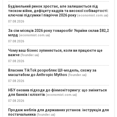
Будівельний ринок зростає, але залишається під
тиском війни, дефіциту кадрів та високої собівартості:
ключові підсумки І півріччя 2026 року
(economist.com.ua)
07.08.2026
За сім місяців 2026 року товарообіг України склав $82,2
млрд
(economist.com.ua)
07.08.2026
Чому ваш бізнес зупиняється, коли ви працюєте ще
важче
(founder.ua)
07.08.2026
Власник TikTok розробляє ШІ-модель, схожу за
масштабом до Anthropic Mythos
(founder.ua)
07.08.2026
НБУ оновив підходи до фінмоніторингу: що зміниться
для банків і клієнтів
(economist.com.ua)
07.08.2026
Продаж меблів для державних установ: інструкція для
постачальника
(founder.ua)