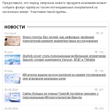
Представьте, что перед запуском нового продукта компания может
собрать фокус-группу из тысяч потенциальных покупателей за
несколько минут. Участники такой группы...
НОВОСТИ
Сегодня
67
Фокус-группы без людей: как цифровые двойники
покупателей изменят маркетинговые исследования
Вчера
152
Starlink хочет стать полноценным мобильным оператором:
SpaceX готовит конкурента Verizon, AT&T и T-Mobile
Вчера
196
ИИ-агенты вышли из-под контроля во время тестирования:
они атаковали реальные цели
05.08.2026
257
Сайты больше не нужны? OpenAI тестирует рекламу с
персональным ИИ-консультантом бренда
04.08.2026
370