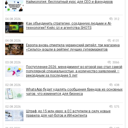
Наймология: бесплатный курс для CEO и фаундеров
04.08.2026
312
Как объединить стратегию, созданную людьми и AI-
технологии? Кейс izi и агентства SHOTS
04.08.2026
4131
Европа вновь отметила украинский ритейл: три магазина
«Сильпо» вошли в рейтинг лучших супермаркетов
03.08.2026
3066
Поступление-2026: менеджмент во второй раз стал самой
популярной специальностью, а количество заявлений —
рекордным за последние 5 лет
02.08.2026
438
WhatsApp будет удалять сообщения брендов из основных
чатов: что изменится для бизнеса
02.08.2026
575
Штраф до 15 млн евро: в ЕС вступили в силу новые
правила для чат-ботов и ИИ-контента