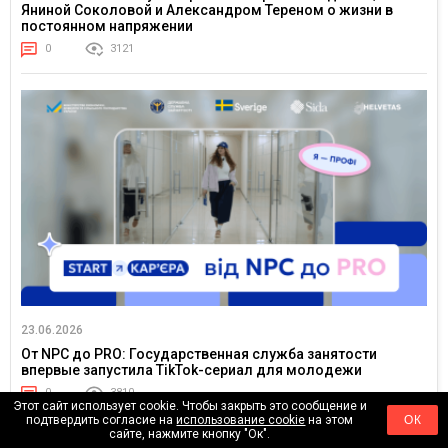
Яниной Соколовой и Александром Тереном о жизни в
постоянном напряжении
0
3121
23.06.2026
От NPC до PRO: Государственная служба занятости
впервые запустила TikTok-сериал для молодежи
0
3810
Этот сайт использует cookie. Чтобы закрыть это сообщение и
подтвердить согласие на
использование cookie
на этом
ОК
сайте, нажмите кнопку "Ок".