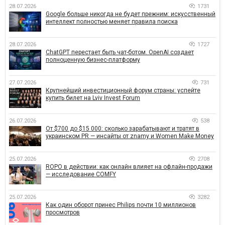
28.07.2026
1731
Google больше никогда не будет прежним: искусственный
интеллект полностью меняет правила поиска
28.07.2026
1727
ChatGPT перестает быть чат-ботом. OpenAI создает
полноценную бизнес-платформу
27.07.2026
731
Крупнейший инвестиционный форум страны: успейте
купить билет на Lviv Invest Forum
26.07.2026
538
От $700 до $15 000: сколько зарабатывают и тратят в
украинском PR — инсайты от znamy и Women Make Money
25.07.2026
2708
ROPO в действии: как онлайн влияет на офлайн-продажи
— исследование COMFY
25.07.2026
3282
Как один оборот принес Philips почти 10 миллионов
просмотров