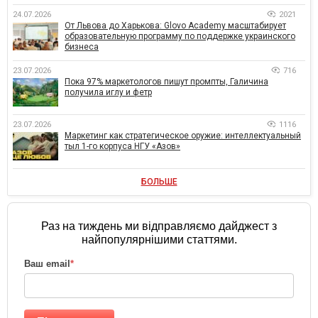
24.07.2026
2021
От Львова до Харькова: Glovo Academy масштабирует
образовательную программу по поддержке украинского
бизнеса
23.07.2026
716
Пока 97% маркетологов пишут промпты, Галичина
получила иглу и фетр
23.07.2026
1116
Маркетинг как стратегическое оружие: интеллектуальный
тыл 1-го корпуса НГУ «Азов»
БОЛЬШЕ
Раз на тиждень ми відправляємо дайджест з
найпопулярнішими статтями.
Ваш email
*