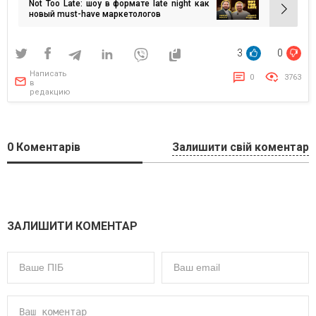
Not Too Late: шоу в формате late night как
записям
новый must-have маркетологов
3
0
Написать
0
3763
в
редакцию
0
Коментарів
Залишити свій коментар
ЗАЛИШИТИ КОМЕНТАР