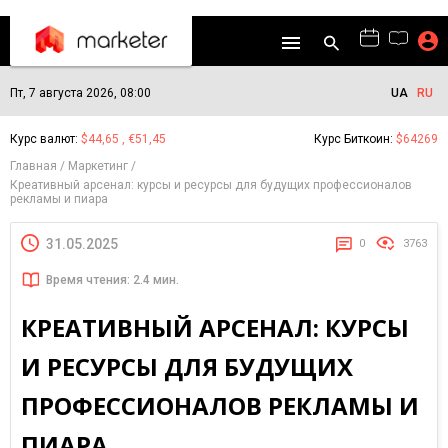
Пт, 7 августа 2026, 08:00
UA
RU
Курс валют:
$44,65 , €51,45
Курс Биткоин:
$64269
Главная
Маркетинг
Креативный арсенал: курсы и ресурсы для будущих профессионалов
рекламы и пиара
31.05.2025
0
3763
Время чтения: 2.4 мин.
КРЕАТИВНЫЙ АРСЕНАЛ: КУРСЫ
И РЕСУРСЫ ДЛЯ БУДУЩИХ
ПРОФЕССИОНАЛОВ РЕКЛАМЫ И
ПИАРА