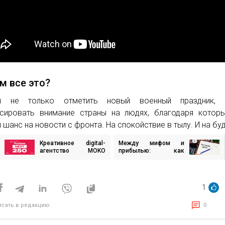
м все это?
ы не только отметить новый военный праздник,
сировать внимание страны на людях, благодаря котор
 шанс на новости с фронта. На спокойствие в тылу. И на бу
Креативное digital-
Между мифом и
игация
агентство MOKO
прибылью: как
вошло в список
ложные
Forbes NEXT 250 —
представления
исям
перечня самых
вредят продажам
перспективных
1
малых и средних
бизнесов Украины
исать в редакцию
0