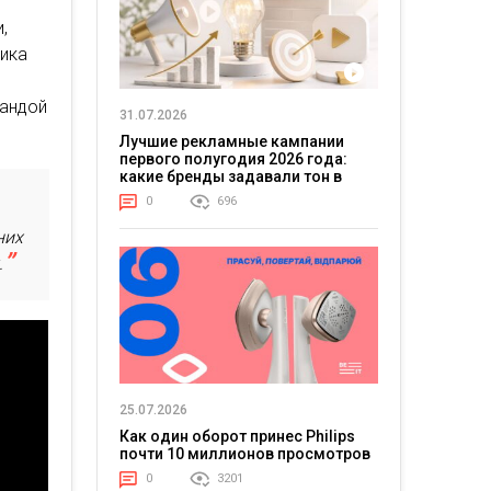
,
лика
мандой
31.07.2026
Лучшие рекламные кампании
первого полугодия 2026 года:
какие бренды задавали тон в
отрасли
0
696
них
.
25.07.2026
Как один оборот принес Philips
почти 10 миллионов просмотров
0
3201