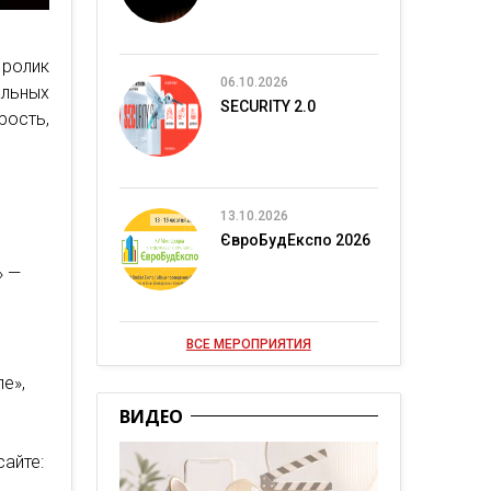
 ролик
06.10.2026
альных
SECURITY 2.0
ость,
13.10.2026
ЄвроБудЕкспо 2026
» —
й
ВСЕ МЕРОПРИЯТИЯ
е»,
ВИДЕО
сайте: