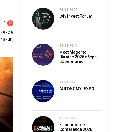
28.08.2026
Lviv Invest Forum
0
тивное
ании,
03.09.2026
Meet Magento
Ukraine 2026 збере
eCommerce-
спільноту в Києві
09.09.2026
AUTONOMY: EXPO
06.10.2026
E-commerce
Conference 2026