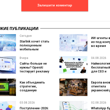
Залишити коментар
ЖИЕ ПУБЛИКАЦИИ
Сегодня
ИИ-агенты 
Starlink хочет стать
из-под конт
полноценным
во время
мобильным
тестировани
оператором:
атаковали
SpaceX готовит
реальные ц
Вчера
04.08.2026
конкурента
Сайты больше не
Наймология
Verizon, AT&T и T-
нужны? OpenAI
бесплатный
Mobile
тестирует рекламу
для CEO и
с персональным
фаундеров
ИИ-консультантом
Как объединить
Европа вно
бренда
стратегию,
отметила
созданную
украинский 
людьми и AI-
три магазин
технологии? Кейс
«Сильпо» в
izi и агентства
рейтинг луч
03.08.2026
02.08.2026
SHOTS
супермарке
Поступление-2026:
WhatsApp б