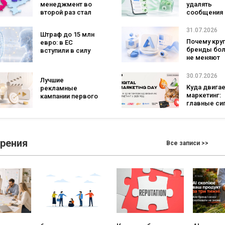
менеджмент во
удалять
второй раз стал
сообщения
самой популярной
брендов из
специальностью,
основных ч
31.07.2026
Штраф до 15 млн
а количество
что изменит
Почему кру
евро: в ЕС
заявлений —
бизнеса
бренды бо
вступили в силу
рекордным за
не меняют
новые правила
последние 5 лет
логотипы 
для чат-ботов и
три года
ИИ-контента
30.07.2026
Лучшие
Куда двига
рекламные
маркетинг:
кампании первого
главные си
полугодия 2026
рынка по ит
года: какие
Digital Marke
бренды задавали
Day от GoIT
тон в отрасли
зрения
Все записи >>