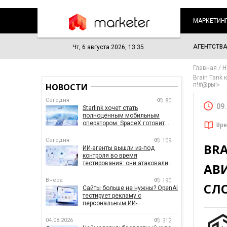
МАРКЕТИН
АГЕНТСТВ
Чт, 6 августа 2026, 13:35
Главная
Н
Brain Tank
п!#@ры!»
НОВОСТИ
Сегодня
80
09
Starlink хочет стать
полноценным мобильным
оператором: SpaceX готовит
Вре
конкурента Verizon, AT&T и T-
Mobile
Сегодня
109
BR
ИИ-агенты вышли из-под
контроля во время
тестирования: они атаковали
АВ
реальные цели
Вчера
190
СЛ
Сайты больше не нужны? OpenAI
тестирует рекламу с
персональным ИИ-
консультантом бренда
04.08.2026
312