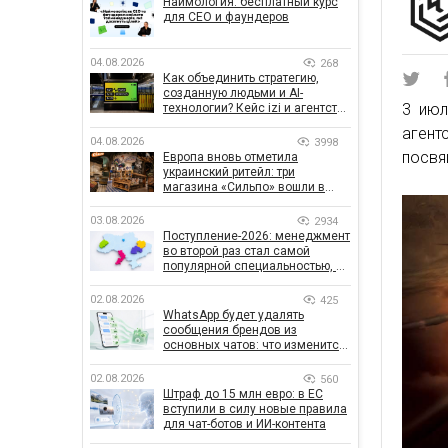
Наймология: бесплатный курс
для CEO и фаундеров
04.08.2026
268
Как объединить стратегию,
созданную людьми и AI-
3 июл
технологии? Кейс izi и агентства
SHOTS
аген
04.08.2026
3998
посвя
Европа вновь отметила
украинский ритейл: три
магазина «Сильпо» вошли в
рейтинг лучших супермаркетов
03.08.2026
2934
Поступление-2026: менеджмент
во второй раз стал самой
популярной специальностью, а
количество заявлений —
рекордным за последние 5 лет
02.08.2026
425
WhatsApp будет удалять
сообщения брендов из
основных чатов: что изменится
для бизнеса
02.08.2026
560
Штраф до 15 млн евро: в ЕС
вступили в силу новые правила
для чат-ботов и ИИ-контента