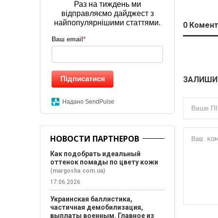
Раз на тиждень ми
відправляємо дайджест з
найпопулярнішими статтями.
0
Комент
Ваш email
*
Підписатися
ЗАЛИШИ
Надано SendPulse
НОВОСТИ ПАРТНЕРОВ
Как подобрать идеальный
оттенок помады по цвету кожи
(margosha.com.ua)
17.06.2026
Украинская баллистика,
частичная демобилизация,
выплаты военным. Главное из