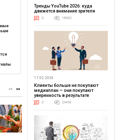
Тренды YouTube 2026: куда
движется внимание зрителя
атов:
0
18060
ся для
пные
льше
каждые
ется
гналы
огам
ting
17.02.2026
Клиенты больше не покупают
медиаплан — они покупают
уверенность в результате
0
24496