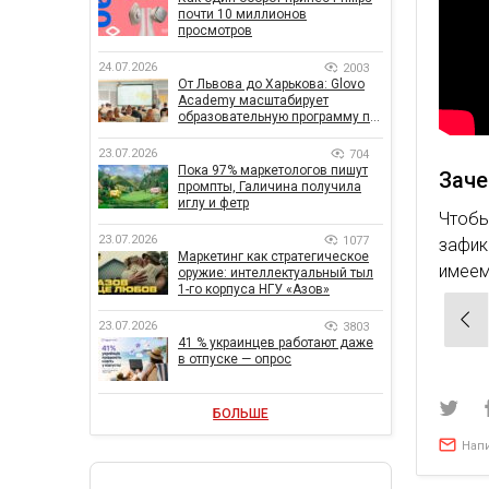
почти 10 миллионов
просмотров
24.07.2026
2003
От Львова до Харькова: Glovo
Academy масштабирует
образовательную программу по
поддержке украинского
бизнеса
23.07.2026
704
Пока 97% маркетологов пишут
Заче
промпты, Галичина получила
иглу и фетр
Чтоб
23.07.2026
1077
зафик
Маркетинг как стратегическое
имеем
оружие: интеллектуальный тыл
1-го корпуса НГУ «Азов»
Нав
23.07.2026
3803
по
41 % украинцев работают даже
в отпуске — опрос
зап
БОЛЬШЕ
Нап