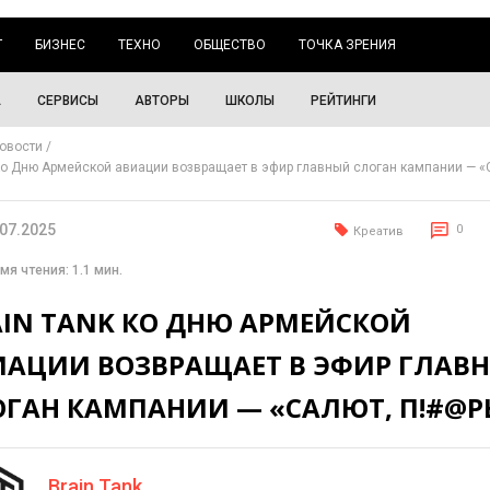
Г
БИЗНЕС
ТЕХНО
ОБЩЕСТВО
ТОЧКА ЗРЕНИЯ
А
СЕРВИСЫ
АВТОРЫ
ШКОЛЫ
РЕЙТИНГИ
овости
 ко Дню Армейской авиации возвращает в эфир главный слоган кампании — «
.07.2025
0
Креатив
мя чтения: 1.1 мин.
AIN TANK КО ДНЮ АРМЕЙСКОЙ
ИАЦИИ ВОЗВРАЩАЕТ В ЭФИР ГЛАВ
ОГАН КАМПАНИИ — «САЛЮТ, П!#@Р
Brain Tank