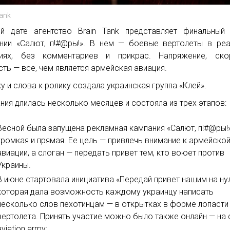
Tank
й дате агентство Brain Tank представляет финальный
нии «Салют, п!#@ры!». В нем — боевые вертолеты в ре
иях, без комментариев и прикрас. Напряжение, скор
сть — все, чем является армейская авиация.
у и слова к ролику создала украинская группа «Клей».
ния длилась несколько месяцев и состояла из трех этапов:
Весной была запущена рекламная кампания «Салют, п!#@ры!
громкая и прямая. Ее цель — привлечь внимание к армейско
авиации, а слоган — передать привет тем, кто воюет против
Украины.
В июне стартовала инициатива «Передай привет нашим на нул
которая дала возможность каждому украинцу написать
несколько слов пехотинцам — в открытках в форме лопасти
вертолета. Принять участие можно было также онлайн — на 
aviation.army;