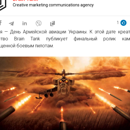
Creative marketing communications agency
1
я — День Армейской авиации Украины. К этой дате креа
тство Brain Tank публикует финальный ролик камп
щенной боевым пилотам.