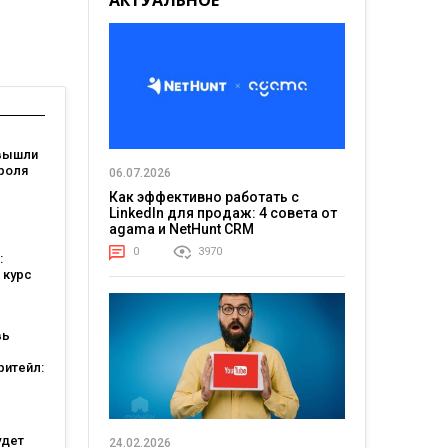
АКТУАЛЬНОЕ
вышли
роля
06.07.2026
Как эффективно работать с
я: они
LinkedIn для продаж: 4 совета от
agama и NetHunt CRM
ели
0
3970
:
 курс
вь
ритейл:
а
ошли в
ших
тов
удет
24.02.2026