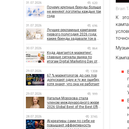
31.07.2026
620
Почему крупные бренды больше
Brain 
не меняют логотипы каждые три
года
К это
кампа
31.07.2026
696
Лучшие рекламные кампании
услов
первого полугодия 2026 года:
точно
какие бренды задавали тон в
отрасли
Музык
30.07.2026
864
Куда двигается маркетинг:
Кампа
главные сигналы рынка по
итогам Digital Marketing Day от
GoIT
29.07.2026
1308
67 % маркетологов до сих пор
допускают одну и ту же ошибку,
хотя знают, что она не работает
29.07.2026
999
Наталья Морозова стала
членом международного жюри
2026 Global Best of the Best Effie
Awards
28.07.2026
3745
AI-креативы сами по себе не
повышают эффективность