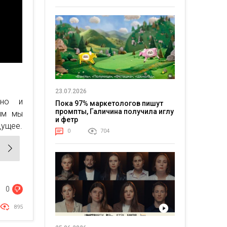
23.07.2026
 но и
Пока 97% маркетологов пишут
промпты, Галичина получила иглу
ым мы
и фетр
дущее.
0
704
0
895