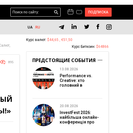
ПОДПИСКА
UA
RU
Курс валют:
$44,65 , €51,50
Салют,
Курс Биткоин:
$64866
ПРЕДСТОЯЩИЕ СОБЫТИЯ
895
13.08.2026
Performance vs.
Creative: хто
головний в
перформанс-
маркетингу?
НЫЙ
20.08.2026
Ы!»
InvestFest 2026:
найбільша онлайн-
конференція про
інвестиції