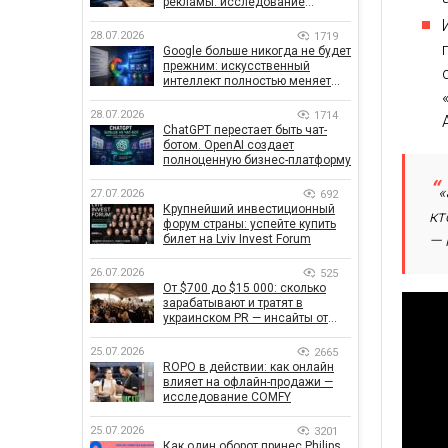
рекламы: исследование
показало, что на самом деле
влияет на эффективность
28.07.2026
1719
кампаний
Google больше никогда не будет
прежним: искусственный
интеллект полностью меняет
правила поиска
28.07.2026
1714
ChatGPT перестает быть чат-
ботом. OpenAI создает
полноценную бизнес-платформу
«
27.07.2026
692
Крупнейший инвестиционный
кт
форум страны: успейте купить
— 
билет на Lviv Invest Forum
26.07.2026
525
От $700 до $15 000: сколько
зарабатывают и тратят в
украинском PR — инсайты от
znamy и Women Make Money
25.07.2026
2665
ROPO в действии: как онлайн
влияет на офлайн-продажи —
исследование COMFY
25.07.2026
3201
Как один оборот принес Philips