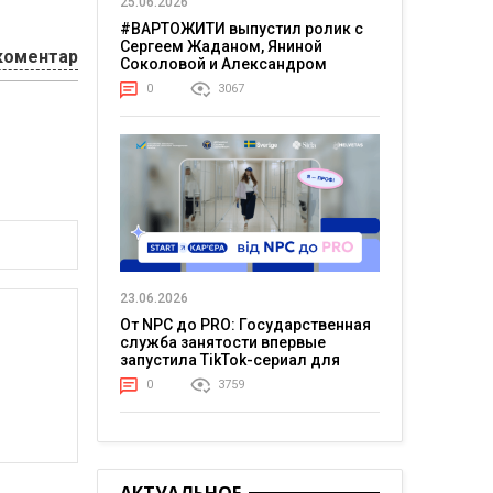
25.06.2026
#ВАРТОЖИТИ выпустил ролик с
Сергеем Жаданом, Яниной
коментар
Соколовой и Александром
Тереном о жизни в постоянном
0
3067
напряжении
23.06.2026
От NPC до PRO: Государственная
служба занятости впервые
запустила TikTok-сериал для
молодежи
0
3759