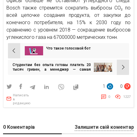
офисы больше не оставляют углеродного следа.
Bosch также стремится сократить выбросы CO₂ по
всей цепочке создания продукта, от закупки до
конечного потребителя, на 15% к 2030 году по
сравнению с уровнем 2018 — сокращение выбросов
углекислого газа на 67000000 метрических тонн.
Что такое голосовой бот
Навигация
по
Студентам без опыта готовы платить 20
записям
тысяч гривен, а менеджер — самая
популярная профессия для молодежи
1
0
Написать
0
1227
в
редакцию
0
Коментарів
Залишити свій коментар