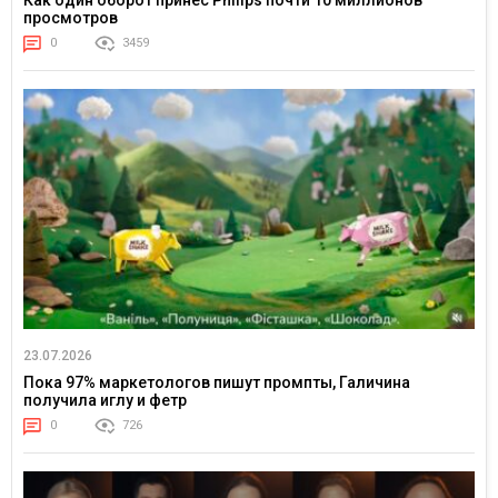
Как один оборот принес Philips почти 10 миллионов
просмотров
0
3459
23.07.2026
Пока 97% маркетологов пишут промпты, Галичина
получила иглу и фетр
0
726