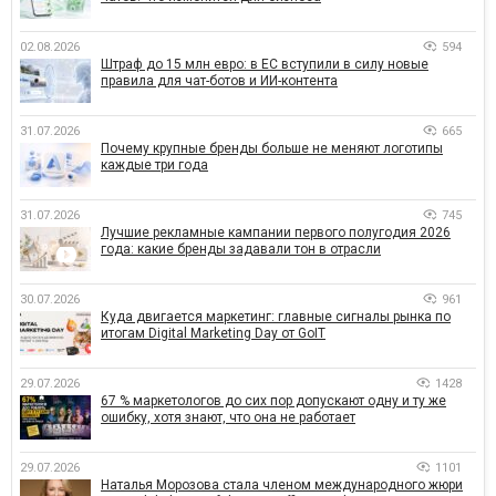
02.08.2026
594
Штраф до 15 млн евро: в ЕС вступили в силу новые
правила для чат-ботов и ИИ-контента
31.07.2026
665
Почему крупные бренды больше не меняют логотипы
каждые три года
31.07.2026
745
Лучшие рекламные кампании первого полугодия 2026
года: какие бренды задавали тон в отрасли
30.07.2026
961
Куда двигается маркетинг: главные сигналы рынка по
итогам Digital Marketing Day от GoIT
29.07.2026
1428
67 % маркетологов до сих пор допускают одну и ту же
ошибку, хотя знают, что она не работает
29.07.2026
1101
Наталья Морозова стала членом международного жюри