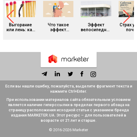
Выгорание
Что такое
Эффект
Страх ус
или лень: как
эффект
велосипедного
поче
отличить
Даннинга-
сарая: почему
творче
синдром
Крюгера и как
команды
люди б
нашего
он мешает
часами
прояв
времени от
адекватно
спорят о
себ
обычной
оценивать
мелочах и
усталости и
себя
игнорируют
что с этим
главное
делать
Если вы нашли ошибку, пожалуйста, выделите фрагмент текста и
нажмите Ctrl+Enter.
При использовании материалов сайта обязательным условием
является наличие гиперссылки в пределах первого абзаца на
страницу расположения исходной статьи с указанием бренда
издания MARKETER.UA. Этот ресурс – для пользователей в
возрасте от 21 лет и старше.
© 2016-2026 Marketer