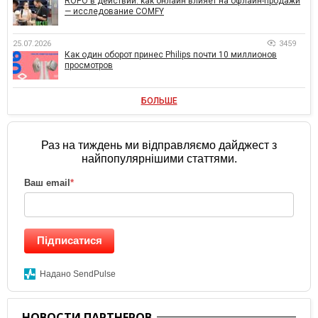
ROPO в действии: как онлайн влияет на офлайн-продажи
— исследование COMFY
25.07.2026
3459
Как один оборот принес Philips почти 10 миллионов
просмотров
БОЛЬШЕ
Раз на тиждень ми відправляємо дайджест з
найпопулярнішими статтями.
Ваш email
*
Підписатися
Надано SendPulse
НОВОСТИ ПАРТНЕРОВ