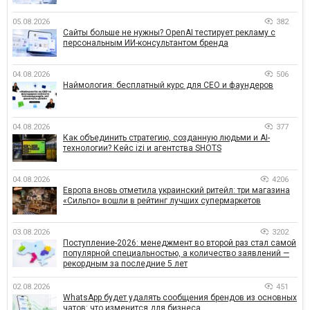
05.08.2026
382
Сайты больше не нужны? OpenAI тестирует рекламу с
персональным ИИ-консультантом бренда
04.08.2026
506
Наймология: бесплатный курс для CEO и фаундеров
04.08.2026
377
Как объединить стратегию, созданную людьми и AI-
технологии? Кейс izi и агентства SHOTS
04.08.2026
4206
Европа вновь отметила украинский ритейл: три магазина
«Сильпо» вошли в рейтинг лучших супермаркетов
03.08.2026
3202
Поступление-2026: менеджмент во второй раз стал самой
популярной специальностью, а количество заявлений —
рекордным за последние 5 лет
02.08.2026
451
WhatsApp будет удалять сообщения брендов из основных
чатов: что изменится для бизнеса