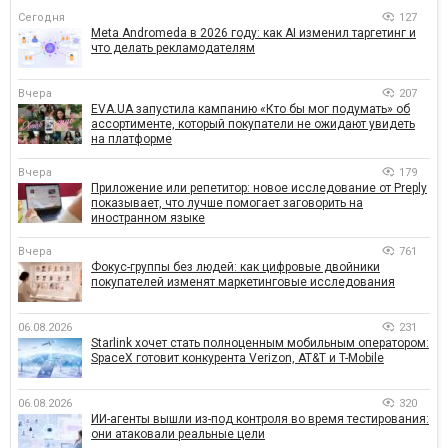
Сегодня
127
Meta Andromeda в 2026 году: как AI изменил таргетинг и
что делать рекламодателям
Вчера
207
EVA.UA запустила кампанию «Кто бы мог подумать» об
ассортименте, который покупатели не ожидают увидеть
на платформе
Вчера
179
Приложение или репетитор: новое исследование от Preply
показывает, что лучше помогает заговорить на
иностранном языке
Вчера
761
Фокус-группы без людей: как цифровые двойники
покупателей изменят маркетинговые исследования
06.08.2026
231
Starlink хочет стать полноценным мобильным оператором:
SpaceX готовит конкурента Verizon, AT&T и T-Mobile
06.08.2026
320
ИИ-агенты вышли из-под контроля во время тестирования:
они атаковали реальные цели