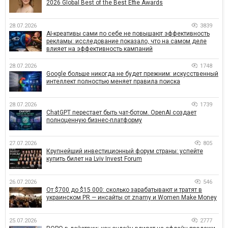
2026 Global Best of the Best Effie Awards
28.07.2026
3839
AI-креативы сами по себе не повышают эффективность
рекламы: исследование показало, что на самом деле
влияет на эффективность кампаний
28.07.2026
1748
Google больше никогда не будет прежним: искусственный
интеллект полностью меняет правила поиска
28.07.2026
1739
ChatGPT перестает быть чат-ботом. OpenAI создает
полноценную бизнес-платформу
27.07.2026
805
Крупнейший инвестиционный форум страны: успейте
купить билет на Lviv Invest Forum
26.07.2026
546
От $700 до $15 000: сколько зарабатывают и тратят в
украинском PR — инсайты от znamy и Women Make Money
25.07.2026
2777