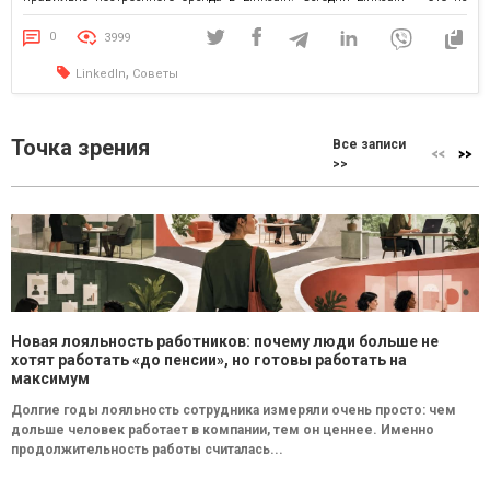
просто место для красивых профилей или громких заголовков. Это
платформа, где […]
0
3999
,
LinkedIn
Советы
Точка зрения
Все записи
>>
Новая лояльность работников: почему люди больше не
хотят работать «до пенсии», но готовы работать на
максимум
Долгие годы лояльность сотрудника измеряли очень просто: чем
дольше человек работает в компании, тем он ценнее. Именно
продолжительность работы считалась...