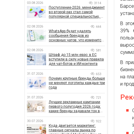
03.08.2026
3114
Барсе
Поступление-2026: менеджмент
во второй раз стал самой
устан
популярной специальностью, а
количество заявлений —
В это
рекордным за последние 5 лет
02.08.2026
444
39% 
WhatsApp будет удалять
сообщения брендов из
польз
основных чатов: что изменится
вырос
для бизнеса
02.08.2026
581
сумма
Штраф до 15 млн евро: в ЕС
вступили в силу новые правила
В при
для чат-ботов и ИИ-контента
бизне
31.07.2026
653
на пл
Почему крупные бренды больше
не меняют логотипы каждые три
и про
года
Рек
31.07.2026
721
Лучшие рекламные кампании
первого полугодия 2026 года:
какие бренды задавали тон в
отрасли
30.07.2026
922
Куда двигается маркетинг:
главные сигналы рынка по