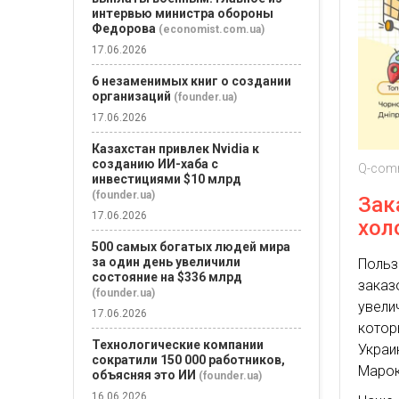
интервью министра обороны
Федорова
(economist.com.ua)
17.06.2026
6 незаменимых книг о создании
организаций
(founder.ua)
17.06.2026
Казахстан привлек Nvidia к
созданию ИИ-хаба с
Q-co
инвестициями $10 млрд
(founder.ua)
Зак
17.06.2026
хол
500 самых богатых людей мира
за один день увеличили
Польз
состояние на $336 млрд
заказ
(founder.ua)
увели
17.06.2026
котор
Технологические компании
Украи
сократили 150 000 работников,
Марок
объясняя это ИИ
(founder.ua)
16.06.2026