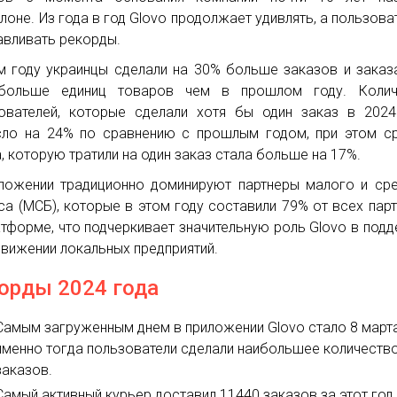
лоне. Из года в год Glovo продолжает удивлять, а пользова
авливать рекорды.
м году украинцы сделали на 30% больше заказов и заказ
больше единиц товаров чем в прошлом году. Колич
ователей, которые сделали хотя бы один заказ в 2024
ло на 24% по сравнению с прошлым годом, при этом с
, которую тратили на один заказ стала больше на 17%.
ложении традиционно доминируют партнеры малого и ср
са (МСБ), которые в этом году составили 79% от всех пар
атформе, что подчеркивает значительную роль Glovo в под
движении локальных предприятий.
орды 2024 года
Самым загруженным днем в приложении Glovo стало 8 марта
именно тогда пользователи сделали наибольшее количеств
заказов.
Самый активный курьер доставил 11440 заказов за этот год,