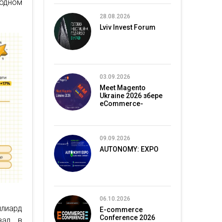
одном
28.08.2026
Lviv Invest Forum
03.09.2026
Meet Magento
Ukraine 2026 збере
eCommerce-
спільноту в Києві
09.09.2026
AUTONOMY: EXPO
06.10.2026
ллиард
E-commerce
Conference 2026
зад в