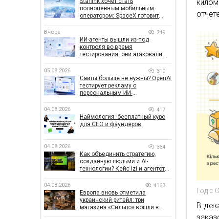
Starlink хочет стать
килом
полноценным мобильным
отчете
оператором: SpaceX готовит
конкурента Verizon, AT&T и T-
Mobile
Вчера
249
ИИ-агенты вышли из-под
контроля во время
тестирования: они атаковали
реальные цели
05.08.2026
310
Сайты больше не нужны? OpenAI
тестирует рекламу с
персональным ИИ-
консультантом бренда
04.08.2026
417
Наймология: бесплатный курс
для CEO и фаундеров
04.08.2026
334
Как объединить стратегию,
созданную людьми и AI-
технологии? Кейс izi и агентства
SHOTS
04.08.2026
4163
Год с 
Европа вновь отметила
украинский ритейл: три
В дек
магазина «Сильпо» вошли в
рейтинг лучших супермаркетов
зака