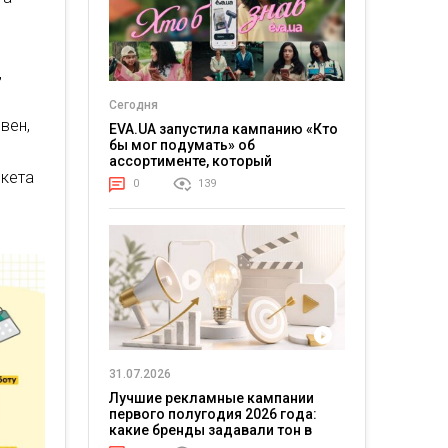
,
Сегодня
вен,
EVA.UA запустила кампанию «Кто
бы мог подумать» об
ассортименте, который
ркета
покупатели не ожидают увидеть
0
139
на платформе
31.07.2026
Лучшие рекламные кампании
первого полугодия 2026 года:
какие бренды задавали тон в
отрасли