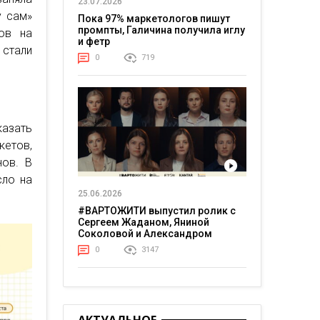
23.07.2026
у сам»
Пока 97% маркетологов пишут
промпты, Галичина получила иглу
ов на
и фетр
 стали
0
719
казать
кетов,
нов. В
сло на
25.06.2026
#ВАРТОЖИТИ выпустил ролик с
Сергеем Жаданом, Яниной
Соколовой и Александром
Тереном о жизни в постоянном
0
3147
напряжении