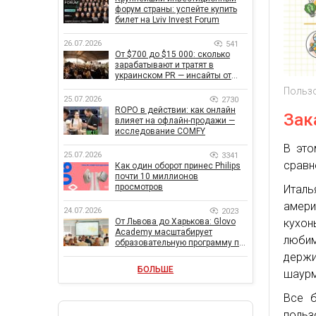
форум страны: успейте купить
билет на Lviv Invest Forum
26.07.2026
541
От $700 до $15 000: сколько
зарабатывают и тратят в
украинском PR — инсайты от
znamy и Women Make Money
Пользо
25.07.2026
2730
ROPO в действии: как онлайн
Зак
влияет на офлайн-продажи —
исследование COMFY
В это
25.07.2026
3341
сравн
Как один оборот принес Philips
почти 10 миллионов
просмотров
Италь
амери
24.07.2026
2023
От Львова до Харькова: Glovo
кухон
Academy масштабирует
любим
образовательную программу по
поддержке украинского
держи
бизнеса
БОЛЬШЕ
шаурм
Все 
польз