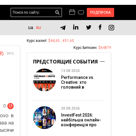
ПОДПИСКА
UA
RU
Курс валют:
$44,65 , €51,60
Курс Биткоин:
$64879
3915
ПРЕДСТОЯЩИЕ СОБЫТИЯ
13.08.2026
Performance vs.
Creative: хто
головний в
перформанс-
маркетингу?
0
20.08.2026
lovo в
InvestFest 2026:
найбільша онлайн-
аза на
конференція про
ысячи
інвестиції