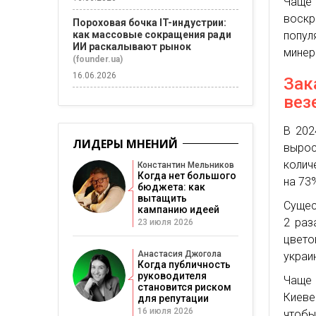
Чаще
воскр
Пороховая бочка IT-индустрии:
как массовые сокращения ради
попу
ИИ раскалывают рынок
минер
(founder.ua)
16.06.2026
Зак
вез
В 202
ЛИДЕРЫ МНЕНИЙ
вырос
колич
Константин Мельников
Когда нет большого
на 73
бюджета: как
вытащить
Сущес
кампанию идеей
2 раз
23 июля 2026
цвето
Анастасия Джогола
украи
Когда публичность
руководителя
Чаще 
становится риском
Киеве
для репутации
16 июля 2026
чтобы