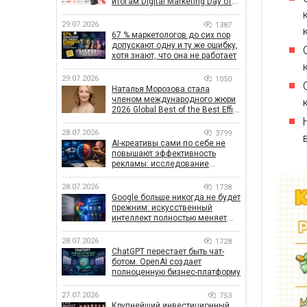
итогам Digital Marketing Day от
GoIT
29.07.2026
1387
67 % маркетологов до сих пор
допускают одну и ту же ошибку,
хотя знают, что она не работает
29.07.2026
1050
Наталья Морозова стала
членом международного жюри
2026 Global Best of the Best Effie
Awards
28.07.2026
3799
AI-креативы сами по себе не
повышают эффективность
рекламы: исследование
показало, что на самом деле
влияет на эффективность
28.07.2026
1738
кампаний
Google больше никогда не будет
прежним: искусственный
интеллект полностью меняет
правила поиска
28.07.2026
1728
ChatGPT перестает быть чат-
ботом. OpenAI создает
полноценную бизнес-платформу
27.07.2026
753
Крупнейший инвестиционный