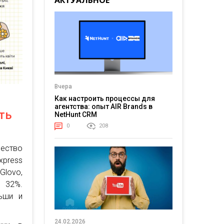
АКТУАЛЬНОЕ
Вчера
Как настроить процессы для
агентства: опыт AIR Brands в
ть
NetHunt CRM
0
208
ество
xpress
Glovo,
 32%.
льши и
24.02.2026