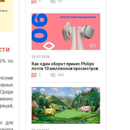
0
721
сти
25.07.2026
26% по
Как один оборот принес Philips
почти 10 миллионов просмотров
0
3341
еснив
ярных
 Среди
зменно
рицей,
ю для
аняла