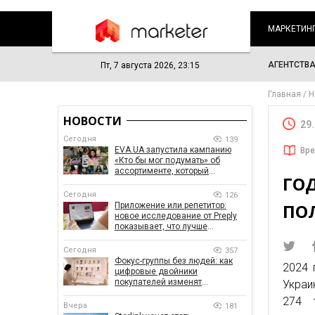
МАРКЕТИН
АГЕНТСТВ
Пт, 7 августа 2026, 23:15
Главная
Н
НОВОСТИ
29
Сегодня
139
EVA.UA запустила кампанию
Вре
«Кто бы мог подумать» об
ассортименте, который
ГОД
покупатели не ожидают увидеть
на платформе
Сегодня
126
ПОЛ
Приложение или репетитор:
новое исследование от Preply
показывает, что лучше
помогает заговорить на
иностранном языке
Сегодня
357
Фокус-группы без людей: как
2024 
цифровые двойники
покупателей изменят
Украи
маркетинговые исследования
274 
Вчера
181