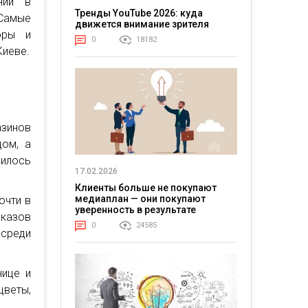
нии в
Тренды YouTube 2026: куда
Самые
движется внимание зрителя
оры и
0
18182
Киеве.
азинов
ом, а
чилось
17.02.2026
Клиенты больше не покупают
медиаплан — они покупают
очти в
уверенность в результате
аказов
0
24585
 среди
нице и
цветы,