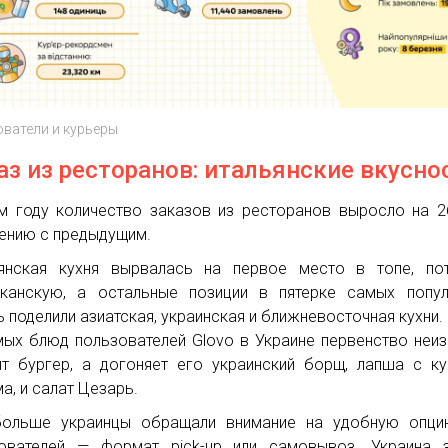
ватели и курьеры
аз из ресторанов: итальянские вкусно
м году количество заказов из ресторанов выросло на 
ению с предыдущим.
янская кухня вырвалась на первое место в топе, пот
канскую, а остальные позиции в пятерке самых попул
ь поделили азиатская, украинская и ближневосточная кухни.
ых блюд пользователей Glovo в Украине первенство неи
т бургер, а догоняет его украинский борщ, лапша с ку
а, и салат Цезарь.
больше украинцы обращали внимание на удобную опци
ователей — формат pick-up или самовывоз. Украина з