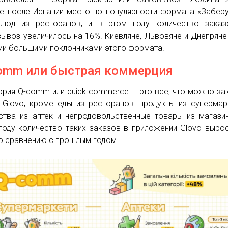
е после Испании место по популярности формата «Забер
люд из ресторанов, и в этом году количество заказ
ывоз увеличилось на 16%. Киевляне, Львовяне и Днепряне
и большими поклонниками этого формата.
omm или быстрая коммерция
ория Q-comm или quick commerce — это все, что можно за
 Glovo, кроме еды из ресторанов: продукты из супермар
ства из аптек и непродовольственные товары из магази
году количество таких заказов в приложении Glovo выро
о сравнению с прошлым годом.