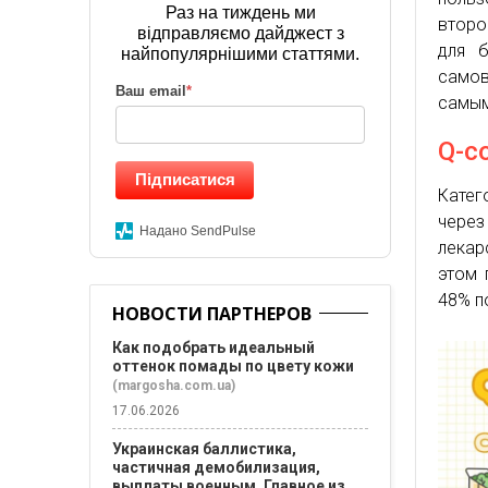
Раз на тиждень ми
второ
відправляємо дайджест з
для б
найпопулярнішими статтями.
самов
Ваш email
*
самым
Q-c
Підписатися
Катег
через
Надано SendPulse
лекар
этом 
48% п
НОВОСТИ ПАРТНЕРОВ
Как подобрать идеальный
оттенок помады по цвету кожи
(margosha.com.ua)
17.06.2026
Украинская баллистика,
частичная демобилизация,
выплаты военным. Главное из