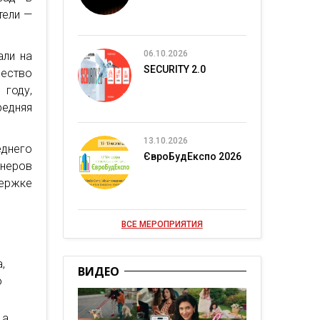
тели —
06.10.2026
али на
SECURITY 2.0
ество
 году,
редняя
13.10.2026
еднего
ЄвроБудЕкспо 2026
тнеров
держке
ВСЕ МЕРОПРИЯТИЯ
,
ВИДЕО
о
 а