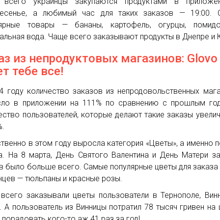
 всего украинцы закупаются продуктами в приложе
есенье, а любимый час для таких заказов — 19:00. 
лярные товары — бананы, картофель, огурцы, помид
альная вода. Чаще всего заказывают продукты в Днепре и 
аз из непродуктовых магазинов: Glovo
ет тебе все!
4 году количество заказов из непродовольственных маг
ло в приложении на 111% по сравнению с прошлым год
ество пользователей, которые делают такие заказы увели
%.
твенно в этом году выросла категория «Цветы», а именно п
а. На 8 марта, День Святого Валентина и День Матери з
в было больше всего. Самые популярные цветы для заказа
нцев — тюльпаны и красные розы.
всего заказывали цветы пользователи в Тернополе, Вин
. А пользователь из Винницы потратил 78 тысяч гривен на 
 порадовать кого-то аж 41 раз за год!