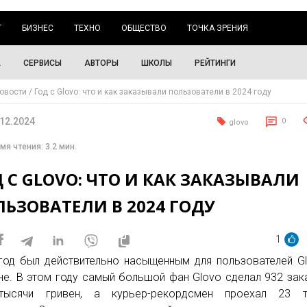
Г
БИЗНЕС
ТЕХНО
ОБЩЕСТВО
ТОЧКА ЗРЕНИЯ
А
СЕРВИСЫ
АВТОРЫ
ШКОЛЫ
РЕЙТИНГИ
овости
Год с Glovo: что и как заказывали пользователи в 2024 году
.12.2024
0
glovo
мя чтения: 3.2 мин.
 С GLOVO: ЧТО И КАК ЗАКАЗЫВАЛИ
ЬЗОВАТЕЛИ В 2024 ГОДУ
1
год был действительно насыщенным для пользователей G
не. В этом году самый большой фан Glovo сделал 932 зак
тысячи гривен, а курьер-рекордсмен проехал 23 т