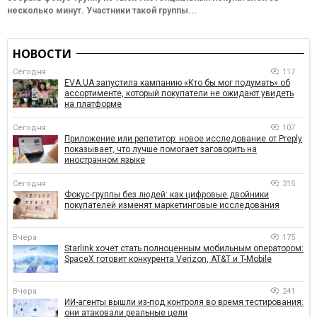
несколько минут. Участники такой группы...
НОВОСТИ
Сегодня
117
EVA.UA запустила кампанию «Кто бы мог подумать» об
ассортименте, который покупатели не ожидают увидеть
на платформе
Сегодня
107
Приложение или репетитор: новое исследование от Preply
показывает, что лучше помогает заговорить на
иностранном языке
Сегодня
315
Фокус-группы без людей: как цифровые двойники
покупателей изменят маркетинговые исследования
Вчера
175
Starlink хочет стать полноценным мобильным оператором:
SpaceX готовит конкурента Verizon, AT&T и T-Mobile
Вчера
241
ИИ-агенты вышли из-под контроля во время тестирования:
они атаковали реальные цели