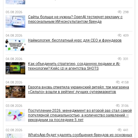
05.08.2026
298
Сайты больше не нужны? OpenAI тестирует рекламу с
персональным ИИ-консультантом бренда
04.08.2026
409
Наймология: бесплатный курс для CEO и фаундеров
04.08.2026
331
Как объединить стратегию, созданную людьми и AI-
технологии? Кейс izi и агентства SHOTS
04.08.2026
4158
Европа вновь отметила украинский ритейл: три магазина
«Сильпо» вошли в рейтинг лучших супермаркетов
03.08.2026
3106
Поступление-2026: менеджмент во второй раз стал самой
популярной специальностью, а количество заявлений —
рекордным за последние 5 лет
02.08.2026
441
WhatsApp будет удалять сообщения брендов из основных