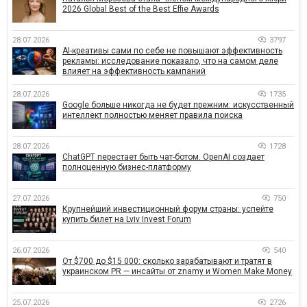
2026 Global Best of the Best Effie Awards
28.07.2026
3797
AI-креативы сами по себе не повышают эффективность
рекламы: исследование показало, что на самом деле
влияет на эффективность кампаний
28.07.2026
1735
Google больше никогда не будет прежним: искусственный
интеллект полностью меняет правила поиска
28.07.2026
1728
ChatGPT перестает быть чат-ботом. OpenAI создает
полноценную бизнес-платформу
27.07.2026
750
Крупнейший инвестиционный форум страны: успейте
купить билет на Lviv Invest Forum
26.07.2026
540
От $700 до $15 000: сколько зарабатывают и тратят в
украинском PR — инсайты от znamy и Women Make Money
25.07.2026
2726