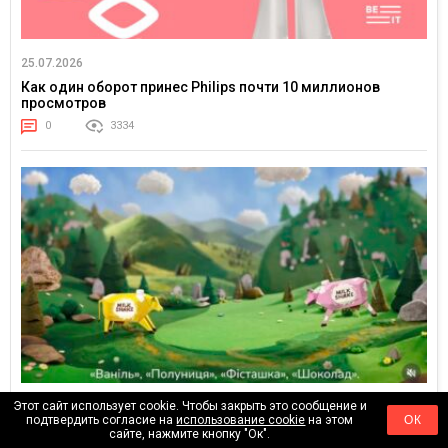
25.07.2026
Как один оборот принес Philips почти 10 миллионов
просмотров
0
3334
Этот сайт использует cookie. Чтобы закрыть это сообщение и
23.07.2026
подтвердить согласие на
использование cookie
на этом
ОК
Пока 97% маркетологов пишут промпты, Галичина
сайте, нажмите кнопку "Ок".
получила иглу и фетр