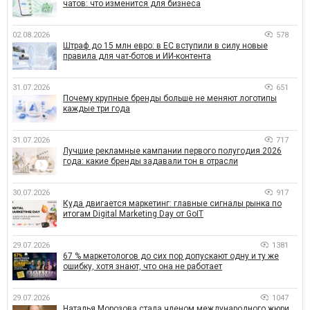
чатов: что изменится для бизнеса
02.08.2026
578
Штраф до 15 млн евро: в ЕС вступили в силу новые
правила для чат-ботов и ИИ-контента
31.07.2026
651
Почему крупные бренды больше не меняют логотипы
каждые три года
31.07.2026
717
Лучшие рекламные кампании первого полугодия 2026
года: какие бренды задавали тон в отрасли
30.07.2026
917
Куда двигается маркетинг: главные сигналы рынка по
итогам Digital Marketing Day от GoIT
29.07.2026
1381
67 % маркетологов до сих пор допускают одну и ту же
ошибку, хотя знают, что она не работает
29.07.2026
1047
Наталья Морозова стала членом международного жюри