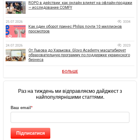
ROPO в действии: как онлайн влияет на офлайн-продажи
— исследование COMFY
25.07.2026
3334
Как один оборот принес Philips почти 10 миллионов
просмотров
24.07.2026
2023
От Львова до Харькова: Glovo Academy масштабирует
образовательную программу по поддержке украинского
бизнеса
БОЛЬШЕ
Раз на тиждень ми відправляємо дайджест з
найпопулярнішими статтями.
Ваш email
*
Підписатися