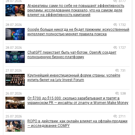
28.07.2026
3777
AI-креативы сами по себе не повышают эффективность
рекламы: исследование показало, что на самом деле
влияет на эффективность кампаний
28.07.2026
1732
Google больше никогда не будет прежним: искусственный
интеллект полностью меняет правила поиска
28.07.2026
1727
ChatGPT перестает быть чат-ботом. OpenAI создает
полноценную бизнес-платформу
27.07.2026
731
Крупнейший инвестиционный форум страны: успейте
купить билет на Lviv Invest Forum
26.07.2026
538
От $700 до $15 000: сколько зарабатывают и тратят в
украинском PR — инсайты от znamy и Women Make Money
25.07.2026
2711
ROPO в действии: как онлайн влияет на офлайн-продажи
— исследование COMFY