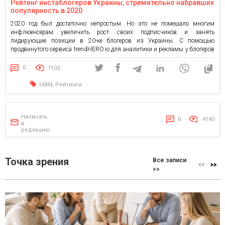
Рейтинг инстаблогеров Украины, стремительно набравших
популярность в 2020
2020 год был достаточно непростым. Но это не помешало многим
инфлюенсерам увеличить рост своих подписчиков и занять
лидирующие позиции в 20-ке блогеров из Украины. С помощью
продвинутого сервиса trendHERO.io для аналитики и рекламы у блогеров
Instagram проанализируем успешные аккаунты, попавшие в данный
рейтинг. Площадка предоставляет уникальную возможность также
0
7103
проверить блогеров из России, которые вошли в […]
,
SMM
Рейтинги
Написать
0
4140
в
редакцию
Точка зрения
Все записи
>>