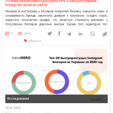
Почему бизнесу выгодно работать с наноблогерами
Instagram и как их найти
Реклама в инстаграме у блогеров позволяет бизнесу повысить охват и
узнаваемость бренда, увеличить доверие к компании, создать спрос,
нарастить количество продаж. Но зачастую стоимость рекламы у
популярных блогеров довольно высока. Кроме того, аудитория топ-
блогера может быть слишком неоднородной. А порой аккаунт чрезмерно
насыщен рекламой, и размещение остаётся без внимания. Однако все
0
2074
эти нюансы решаемы при […]
Influence
Исследования
25.01.2021