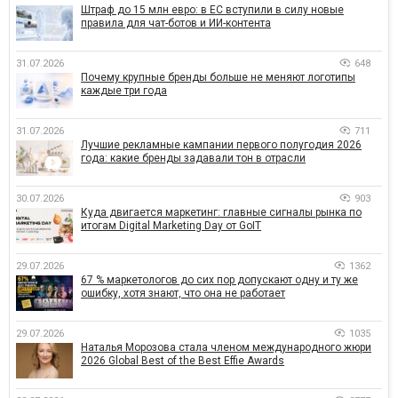
Штраф до 15 млн евро: в ЕС вступили в силу новые
правила для чат-ботов и ИИ-контента
31.07.2026
648
Почему крупные бренды больше не меняют логотипы
каждые три года
31.07.2026
711
Лучшие рекламные кампании первого полугодия 2026
года: какие бренды задавали тон в отрасли
30.07.2026
903
Куда двигается маркетинг: главные сигналы рынка по
итогам Digital Marketing Day от GoIT
29.07.2026
1362
67 % маркетологов до сих пор допускают одну и ту же
ошибку, хотя знают, что она не работает
29.07.2026
1035
Наталья Морозова стала членом международного жюри
2026 Global Best of the Best Effie Awards