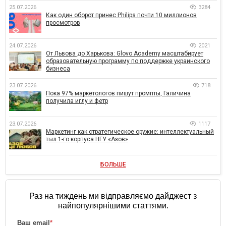
25.07.2026
3284
Как один оборот принес Philips почти 10 миллионов
просмотров
24.07.2026
2021
От Львова до Харькова: Glovo Academy масштабирует
образовательную программу по поддержке украинского
бизнеса
23.07.2026
718
Пока 97% маркетологов пишут промпты, Галичина
получила иглу и фетр
23.07.2026
1117
Маркетинг как стратегическое оружие: интеллектуальный
тыл 1-го корпуса НГУ «Азов»
БОЛЬШЕ
Раз на тиждень ми відправляємо дайджест з
найпопулярнішими статтями.
Ваш email
*