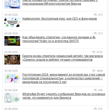
персональным ИИ-консультантом бренда
04.08.2026
375
Наймология: бесплатный курс для CEO и фаундеров
04.08.2026
312
Как объединить стратегию, созданную людьми и AI-
технологии? Кейс izi и агентства SHOTS
04.08.2026
4132
Европа вновь отметила украинский ритейл: три магазина
«Сильпо» вошли в рейтинг лучших супермаркетов
03.08.2026
3068
Поступление-2026: менеджмент во второй раз стал самой
популярной специальностью, а количество заявлений —
рекордным за последние 5 лет
02.08.2026
438
WhatsApp будет удалять сообщения брендов из основных
чатов: что изменится для бизнеса
02.08.2026
575