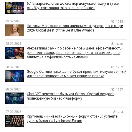
67 % маркетологов до сих пор допускают одну и ту же
ошибку, хотя знают, что она не работает
29.07.2026
1035
Наталья Морозова стала членом международного жюри
2026 Global Best of the Best Effie Awards
28.07.2026
3778
AI-креативы сами по себе не повышают эффективность
рекламы: исследование показало, что на самом деле
влияет на эффективность кампаний
28.07.2026
1732
Google больше никогда не будет прежним: искусственный
интеллект полностью меняет правила поиска
28.07.2026
1727
ChatGPT перестает быть чат-ботом. OpenAI создает
полноценную бизнес-платформу
27.07.2026
734
Крупнейший инвестиционный форум страны: успейте
купить билет на Lviv Invest Forum