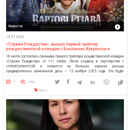
Новости
19.07.2025
«Стражи Рождества»: вышел первый трейлер
рождественской комедии с Бокланом, Кукуюком и
Блиндарем в главных ролях
18 июля состоялась премьера первого трейлера рождественской комедии
«Стражи Рождества» от 1+1 media. Лента создана в партнерстве с
UnitedContentHUB и появится на больших экранах раньше
предварительно заявленной даты — 13 ноября 2025 года. Это будет
первый рождественский фильм года, который задаст атмосферу и
настроение для дальнейших праздников. В центре сюжета — трое
0
1352
легендарных персонажей, которые […]
Кино