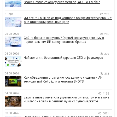
SpaceX готовит конкурента Verizon, AT&T и T-Mobile
Вчера
202
ИИ-агенты вышли из-под контроля во время тестирования:
они атаковали реальные цели
05.08.2026
266
Сайты больше не нужны? OpenAI тестирует рекламу с
персональным ИИ-консультантом бренда
04.08.2026
379
Наймология: бесплатный курс для CEO и фаундеров
04.08.2026
313
Как объединить стратегию, созданную людьми и AI-
технологии? Кейс izi и агентства SHOTS
04.08.2026
4135
Европа вновь отметила украинский ритейл: три магазина
«Сильпо» вошли в рейтинг лучших супермаркетов
03.08.2026
3071