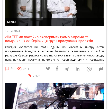
Кейсы
19.12.2024
«На ТЕТ ми постійно експериментуємо в промо та
комунікаціях»: Керівниця групи просування проєктів
телеканалу Анна Береза про силу колаборацій для
Сегодня коллаборации стали одним из ключевых инструментов
брендів
продвижения брендов в Украине. Благодаря объединению усилий и
ресурсов бренды решают сразу несколько задач: создание инфоповода,
популяризация продукта, привлечение новой аудитории и повышение
лояльности. Также это отличная возможность выйти за пределы
стандартов своей сферы. Хотя мы на телеканале ТЕТ стараемся это
0
3714
делать каждый раз, я уверена, что самые […]
Опыт