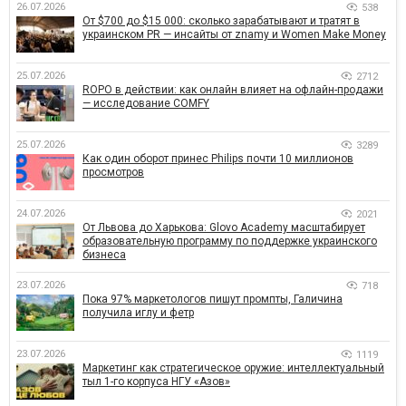
26.07.2026
538
От $700 до $15 000: сколько зарабатывают и тратят в
украинском PR — инсайты от znamy и Women Make Money
25.07.2026
2712
ROPO в действии: как онлайн влияет на офлайн-продажи
— исследование COMFY
25.07.2026
3289
Как один оборот принес Philips почти 10 миллионов
просмотров
24.07.2026
2021
От Львова до Харькова: Glovo Academy масштабирует
образовательную программу по поддержке украинского
бизнеса
23.07.2026
718
Пока 97% маркетологов пишут промпты, Галичина
получила иглу и фетр
23.07.2026
1119
Маркетинг как стратегическое оружие: интеллектуальный
тыл 1-го корпуса НГУ «Азов»