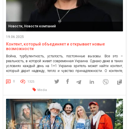
Новости, Новости компаний
19.06.2025
Контент, который объединяет и открывает новые
возможности
Война, турбулентность, усталость, постоянные вызовы. Все это –
реальность, в которой живет современная Украина. Однако даже в таких
условиях каждый день на 1+1 Украина зритель может найти контент,
который дарит надежду, тепло и чувство принадлежности. О контенте,
который объединяет и открывает новые возможности – в материале
Натальи Вовк, директора по маркетингу 1+1 Украина. Контент как […]
0
1325
Media