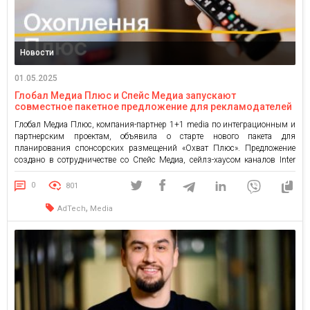
Новости
01.05.2025
Глобал Медиа Плюс и Спейс Медиа запускают
совместное пакетное предложение для рекламодателей
«Охват Плюс»
Глобал Медиа Плюс, компания-партнер 1+1 media по интеграционным и
партнерским проектам, объявила о старте нового пакета для
планирования спонсорских размещений «Охват Плюс». Предложение
создано в сотрудничестве со Спейс Медиа, сейлз-хаусом каналов Inter
Media Group, и объединяет ресурсы двух мощных игроков украинского
медиарынка. Этот объединенный подход открывает для рекламодателей
0
801
еще больше возможностей — от расширения аудитории […]
,
AdTech
Media