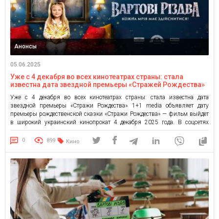
Анонсы
05.06.2025
Уже с 4 декабря во всех кинотеатрах страны: стала
известна дата звездной премьеры «Стражей Рождества»
Уже с 4 декабря во всех кинотеатрах страны: стала известна дата
звездной премьеры «Стражи Рождества» 1+1 media объявляет дату
премьеры рождественской сказки «Стражи Рождества» — фильм выйдет
в широкий украинский кинопрокат 4 декабря 2025 года. В соцсетях
проекта опубликовали первый официальный тизер и тизер-постер со
слоганом: «Каждая мечта должна сбыться!» — потому что именно так […]
0
899
Кино