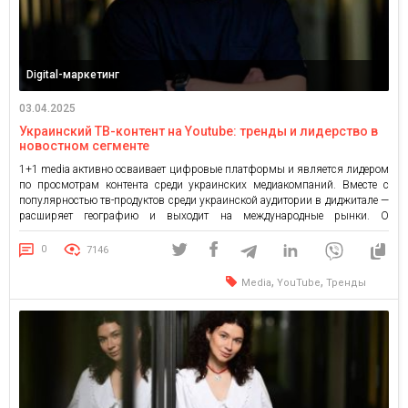
Digital-маркетинг
03.04.2025
Украинский ТВ-контент на Youtube: тренды и лидерство в
новостном сегменте
1+1 media активно осваивает цифровые платформы и является лидером
по просмотрам контента среди украинских медиакомпаний. Вместе с
популярностью тв-продуктов среди украинской аудитории в диджитале —
расширяет географию и выходит на международные рынки. О
монетизации и трендах YouTube — в материале Даниила Щестюка,
руководителя диджитал-проектов 1+1 media. Украинский диджитал
0
7146
неустанно развивается: только с начала полномасштабной войны […]
,
,
Media
YouTube
Тренды