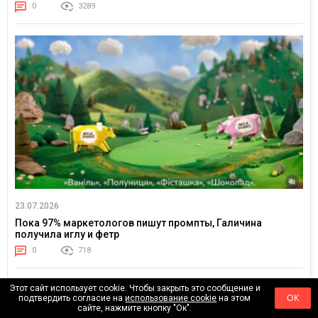
0
3289
23.07.2026
Пока 97% маркетологов пишут промпты, Галичина
получила иглу и фетр
0
718
Этот сайт использует cookie. Чтобы закрыть это сообщение и
подтвердить согласие на
использование cookie
на этом
ОК
сайте, нажмите кнопку "Ок".