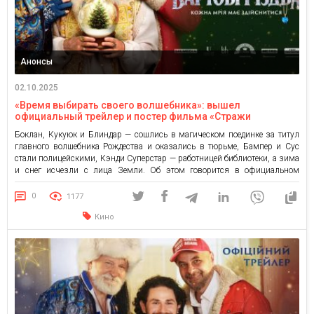
Анонсы
02.10.2025
«Время выбирать своего волшебника»: вышел
официальный трейлер и постер фильма «Стражи
Рождества» с Бокланом, Кукуюком и Блиндарем в
Боклан, Кукуюк и Блиндар — сошлись в магическом поединке за титул
главных ролях
главного волшебника Рождества и оказались в тюрьме, Бампер и Сус
стали полицейскими, Кэнди Суперстар — работницей библиотеки, а зима
и снег исчезли с лица Земли. Об этом говорится в официальном
трейлере рождественской комедии для всей семьи «Стражи Рождества»,
премьера которой состоится 13 ноября в […]
0
1177
Кино