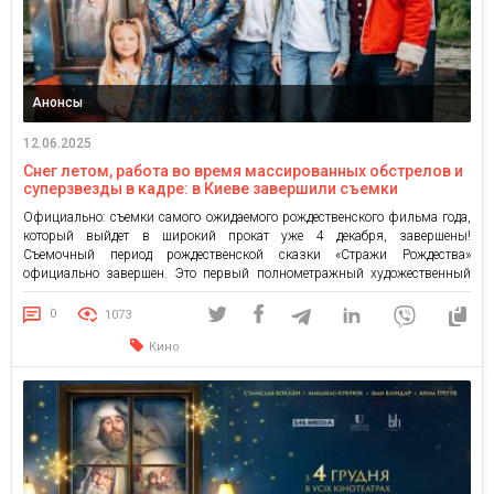
Анонсы
12.06.2025
Снег летом, работа во время массированных обстрелов и
суперзвезды в кадре: в Киеве завершили съемки
рождественской сказки «Стражи Рождества»
Официально: съемки самого ожидаемого рождественского фильма года,
который выйдет в широкий прокат уже 4 декабря, завершены!
Съемочный период рождественской сказки «Стражи Рождества»
официально завершен. Это первый полнометражный художественный
фильм 1+1 media с начала полномасштабного вторжения специально
для широкого украинского кинопроката — с магией, приключениями и
0
1073
украинским колоритом. Увидеть ленту можно уже с 4 декабря во […]
Кино