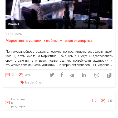
Мнения
01.11.2024
Маркетинг в условиях войны: мнение экспертов
Полномасштабное вторжение, несомненно, повлияло на все сферы нашей
жизни, в том числе на маркетинг — бизнесы вынуждены адаптировать
свои стратегии, учитывая новые реалии, потребности аудитории и
этические аспекты коммуникации. Спикерки телеканалов 1+1 Украина и
ТЕТ, а также Киевстар ТВ, VIASAT поделились экспертным мнением о
маркетинге в условиях войны и рассказали о том, как изменилась эта
0
3499
[…]
,
Media
Опыт
Написать
0
943
в
редакцию