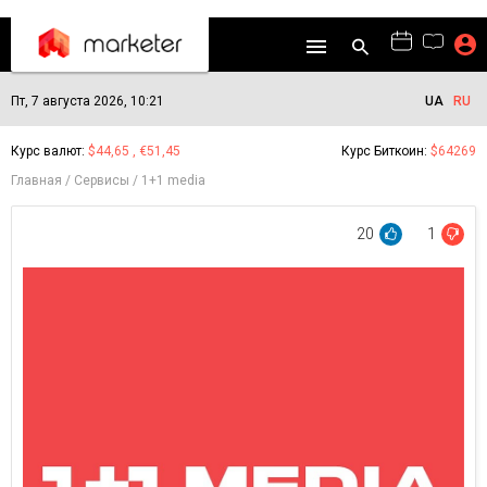
Пт, 7 августа 2026, 10:21
UA
RU
Курс валют:
$44,65 , €51,45
Курс Биткоин:
$64269
Главная
Сервисы
1+1 media
20
1