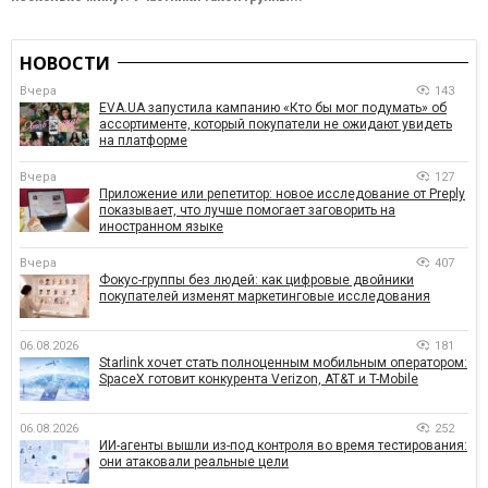
НОВОСТИ
Вчера
143
EVA.UA запустила кампанию «Кто бы мог подумать» об
ассортименте, который покупатели не ожидают увидеть
на платформе
Вчера
127
Приложение или репетитор: новое исследование от Preply
показывает, что лучше помогает заговорить на
иностранном языке
Вчера
407
Фокус-группы без людей: как цифровые двойники
покупателей изменят маркетинговые исследования
06.08.2026
181
Starlink хочет стать полноценным мобильным оператором:
SpaceX готовит конкурента Verizon, AT&T и T-Mobile
06.08.2026
252
ИИ-агенты вышли из-под контроля во время тестирования:
они атаковали реальные цели