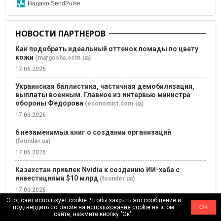
Надано SendPulse
НОВОСТИ ПАРТНЕРОВ
Как подобрать идеальный оттенок помады по цвету
кожи
(margosha.com.ua)
17.06.2026
Украинская баллистика, частичная демобилизация,
выплаты военным. Главное из интервью министра
обороны Федорова
(economist.com.ua)
17.06.2026
6 незаменимых книг о создании организаций
(founder.ua)
17.06.2026
Казахстан привлек Nvidia к созданию ИИ-хаба с
инвестициями $10 млрд
(founder.ua)
17.06.2026
Этот сайт использует cookie. Чтобы закрыть это сообщение и
500 самых богатых людей мира за один день
подтвердить согласие на
использование cookie
на этом
ОК
сайте, нажмите кнопку "Ок".
увеличили состояние на $336 млрд
(founder.ua)