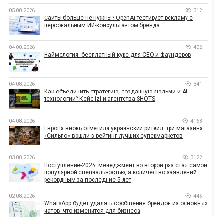
05.08.2026
312
Сайты больше не нужны? OpenAI тестирует рекламу с
персональным ИИ-консультантом бренда
04.08.2026
432
Наймология: бесплатный курс для CEO и фаундеров
04.08.2026
341
Как объединить стратегию, созданную людьми и AI-
технологии? Кейс izi и агентства SHOTS
04.08.2026
4168
Европа вновь отметила украинский ритейл: три магазина
«Сильпо» вошли в рейтинг лучших супермаркетов
03.08.2026
3122
Поступление-2026: менеджмент во второй раз стал самой
популярной специальностью, а количество заявлений —
рекордным за последние 5 лет
02.08.2026
445
WhatsApp будет удалять сообщения брендов из основных
чатов: что изменится для бизнеса