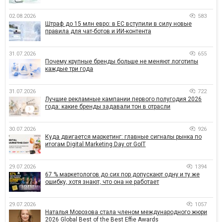
02.08.2026
583
Штраф до 15 млн евро: в ЕС вступили в силу новые
правила для чат-ботов и ИИ-контента
31.07.2026
655
Почему крупные бренды больше не меняют логотипы
каждые три года
31.07.2026
722
Лучшие рекламные кампании первого полугодия 2026
года: какие бренды задавали тон в отрасли
30.07.2026
926
Куда двигается маркетинг: главные сигналы рынка по
итогам Digital Marketing Day от GoIT
29.07.2026
1394
67 % маркетологов до сих пор допускают одну и ту же
ошибку, хотя знают, что она не работает
29.07.2026
1057
Наталья Морозова стала членом международного жюри
2026 Global Best of the Best Effie Awards