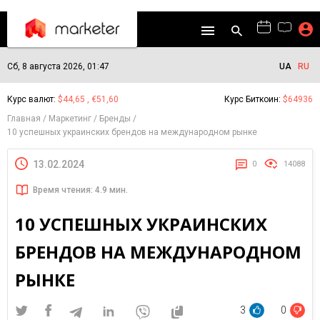
Сб, 8 августа 2026, 01:47
UA
RU
Курс валют:
$44,65 , €51,60
Курс Биткоин:
$64936
Главная
Маркетинг
Бренды
10 успешных украинских брендов на международном рынке
13.02.2024
0
14088
Время чтения: 4.9 мин.
10 УСПЕШНЫХ УКРАИНСКИХ
БРЕНДОВ НА МЕЖДУНАРОДНОМ
РЫНКЕ
3
0