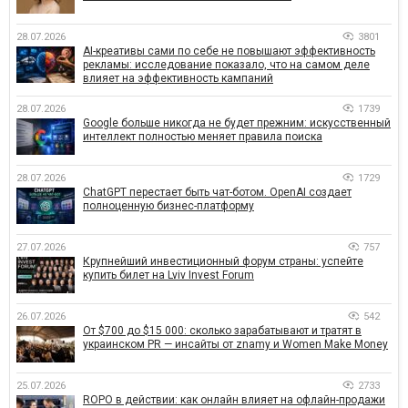
28.07.2026
3801
AI-креативы сами по себе не повышают эффективность
рекламы: исследование показало, что на самом деле
влияет на эффективность кампаний
28.07.2026
1739
Google больше никогда не будет прежним: искусственный
интеллект полностью меняет правила поиска
28.07.2026
1729
ChatGPT перестает быть чат-ботом. OpenAI создает
полноценную бизнес-платформу
27.07.2026
757
Крупнейший инвестиционный форум страны: успейте
купить билет на Lviv Invest Forum
26.07.2026
542
От $700 до $15 000: сколько зарабатывают и тратят в
украинском PR — инсайты от znamy и Women Make Money
25.07.2026
2733
ROPO в действии: как онлайн влияет на офлайн-продажи