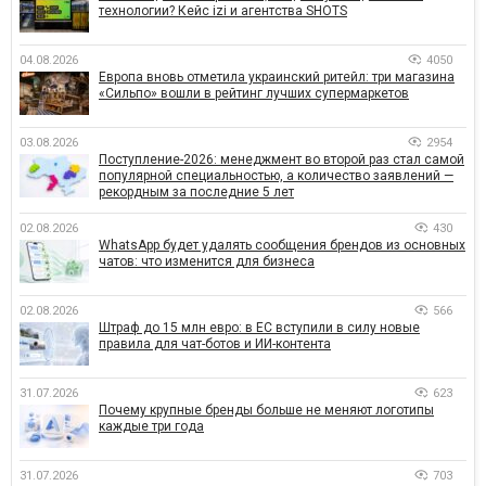
технологии? Кейс izi и агентства SHOTS
04.08.2026
4050
Европа вновь отметила украинский ритейл: три магазина
«Сильпо» вошли в рейтинг лучших супермаркетов
03.08.2026
2954
Поступление-2026: менеджмент во второй раз стал самой
популярной специальностью, а количество заявлений —
рекордным за последние 5 лет
02.08.2026
430
WhatsApp будет удалять сообщения брендов из основных
чатов: что изменится для бизнеса
02.08.2026
566
Штраф до 15 млн евро: в ЕС вступили в силу новые
правила для чат-ботов и ИИ-контента
31.07.2026
623
Почему крупные бренды больше не меняют логотипы
каждые три года
31.07.2026
703