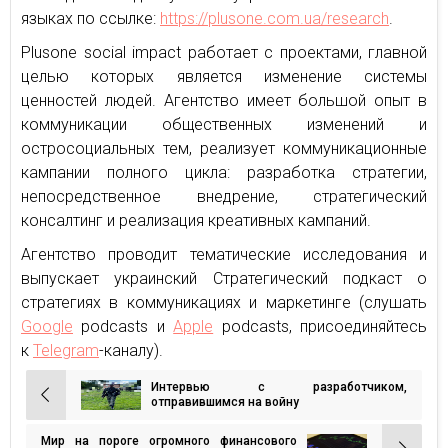
языках по ссылке:
https://plusone.com.ua/research
.
Plusone social impact работает с проектами, главной
целью которых является изменение системы
ценностей людей. Агентство имеет большой опыт в
коммуникации общественных изменений и
остросоциальных тем, реализует коммуникационные
кампании полного цикла: разработка стратегии,
непосредственное внедрение, стратегический
консалтинг и реализация креативных кампаний.
Агентство проводит тематические исследования и
выпускает украинский Стратегический подкаст о
стратегиях в коммуникациях и маркетинге (слушать
Google
podcasts и
Apple
podcasts, присоединяйтесь
к
Telegram
-каналу).
Интервью с разработчиком,
Навигация
отправившимся на войну
по
Мир на пороге огромного финансового
записям