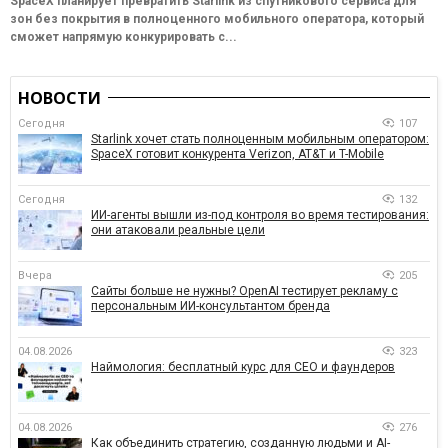
SpaceX планирует превратить Starlink из спутникового сервиса для
зон без покрытия в полноценного мобильного оператора, который
сможет напрямую конкурировать с...
НОВОСТИ
Сегодня
107
Starlink хочет стать полноценным мобильным оператором:
SpaceX готовит конкурента Verizon, AT&T и T-Mobile
Сегодня
132
ИИ-агенты вышли из-под контроля во время тестирования:
они атаковали реальные цели
Вчера
205
Сайты больше не нужны? OpenAI тестирует рекламу с
персональным ИИ-консультантом бренда
04.08.2026
323
Наймология: бесплатный курс для CEO и фаундеров
04.08.2026
276
Как объединить стратегию, созданную людьми и AI-