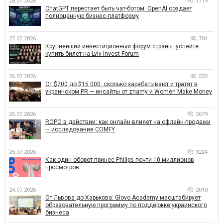
28.07.2026
1719
ChatGPT перестает быть чат-ботом. OpenAI создает
полноценную бизнес-платформу
27.07.2026
704
Крупнейший инвестиционный форум страны: успейте
купить билет на Lviv Invest Forum
26.07.2026
532
От $700 до $15 000: сколько зарабатывают и тратят в
украинском PR — инсайты от znamy и Women Make Money
25.07.2026
2679
ROPO в действии: как онлайн влияет на офлайн-продажи
— исследование COMFY
25.07.2026
3224
Как один оборот принес Philips почти 10 миллионов
просмотров
24.07.2026
2010
От Львова до Харькова: Glovo Academy масштабирует
образовательную программу по поддержке украинского
бизнеса