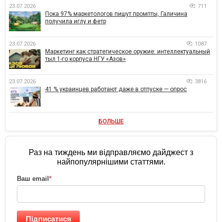
23.07.2026
711
Пока 97% маркетологов пишут промпты, Галичина
получила иглу и фетр
23.07.2026
1087
Маркетинг как стратегическое оружие: интеллектуальный
тыл 1-го корпуса НГУ «Азов»
23.07.2026
3816
41 % украинцев работают даже в отпуске — опрос
БОЛЬШЕ
Раз на тиждень ми відправляємо дайджест з
найпопулярнішими статтями.
Ваш email
*
Підписатися