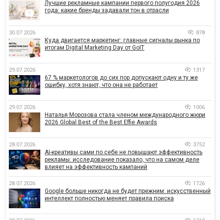
Лучшие рекламные кампании первого полугодия 2026
года: какие бренды задавали тон в отрасли
30.07.2026
878
Куда двигается маркетинг: главные сигналы рынка по
итогам Digital Marketing Day от GoIT
29.07.2026
1317
67 % маркетологов до сих пор допускают одну и ту же
ошибку, хотя знают, что она не работает
29.07.2026
1006
Наталья Морозова стала членом международного жюри
2026 Global Best of the Best Effie Awards
28.07.2026
3752
AI-креативы сами по себе не повышают эффективность
рекламы: исследование показало, что на самом деле
влияет на эффективность кампаний
28.07.2026
1726
Google больше никогда не будет прежним: искусственный
интеллект полностью меняет правила поиска