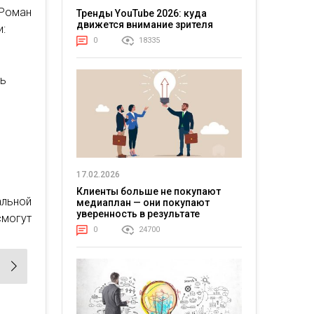
 Роман
Тренды YouTube 2026: куда
движется внимание зрителя
:
0
18335
ть
17.02.2026
Клиенты больше не покупают
льной
медиаплан — они покупают
уверенность в результате
смогут
0
24700