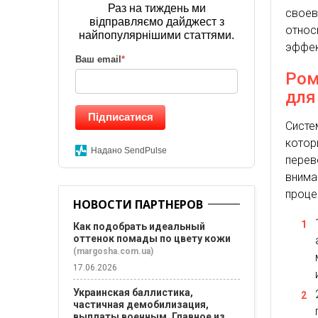
Раз на тиждень ми
своев
відправляємо дайджест з
отно
найпопулярнішими статтями.
эффек
Ваш email
*
Ром
для
Підписатися
Систе
котор
Надано SendPulse
пере
внима
проце
НОВОСТИ ПАРТНЕРОВ
Как подобрать идеальный
оттенок помады по цвету кожи
(margosha.com.ua)
17.06.2026
Украинская баллистика,
частичная демобилизация,
выплаты военным. Главное из