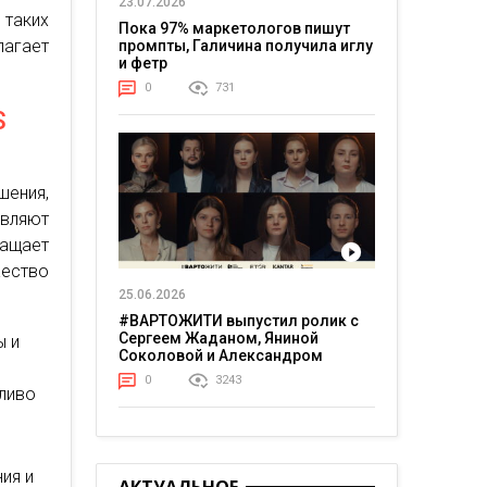
23.07.2026
 таких
Пока 97% маркетологов пишут
агает
промпты, Галичина получила иглу
и фетр
0
731
S
шения,
авляют
ащает
ество
25.06.2026
#ВАРТОЖИТИ выпустил ролик с
Сергеем Жаданом, Яниной
ы и
Соколовой и Александром
Тереном о жизни в постоянном
0
3243
напряжении
пливо
ия и