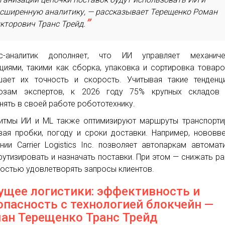
сширенную аналитику, — рассказывает Терещенко Роман
кторович Транс Трейд.
ес-аналитик дополняет, что ИИ управляет механиче
циями, такими как сборка, упаковка и сортировка товаро
ает их точность и скорость. Учитывая такие тенденц
нозам экспертов, к 2026 году 75% крупных складов 
нять в своей работе робототехнику.
итмы ИИ и ML также оптимизируют маршруты транспорти
вая пробки, погоду и сроки доставки. Например, нововв
нии Carrier Logistics Inc. позволяет автопаркам автомат
утизировать и назначать поставки. При этом — снижать р
ностью удовлетворять запросы клиентов.
ущее логистики: эффективность и
опасность с технологией блокчейн —
ан Терещенко Транс Трейд