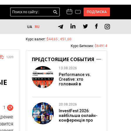
ПОДПИСКА
UA
RU
Курс валют:
$44,65 , €51,60
Курс Биткоин:
$64914
1209
ПРЕДСТОЯЩИЕ СОБЫТИЯ
13.08.2026
Performance vs.
Creative: хто
ЫЕ
головний в
перформанс-
маркетингу?
20.08.2026
1
InvestFest 2026:
найбільша онлайн-
рение
конференція про
овится
інвестиції
ксперт