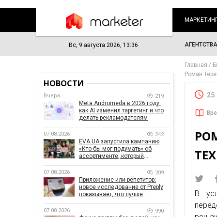
МАРКЕТИН
АГЕНТСТВ
Вс, 9 августа 2026, 13:36
Главная
Б
Роман Тере
НОВОСТИ
25
Вчера
219
Meta Andromeda в 2026 году:
как AI изменил таргетинг и что
Вре
делать рекламодателям
РО
07.08.2026
242
EVA.UA запустила кампанию
«Кто бы мог подумать» об
ТЕ
ассортименте, который
покупатели не ожидают увидеть
на платформе
07.08.2026
209
Приложение или репетитор:
новое исследование от Preply
В усл
показывает, что лучше
помогает заговорить на
перед
иностранном языке
07.08.2026
990
решаю