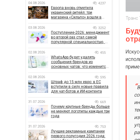
04.08.2026
4237
Европа вновь отметила
украинский ритейл: три
магазина «Сильпо» вошли в
Транс Т
рейтинг лучших супермаркетов
03.08.2026
3252
Буд
Поступление-2026: менеджмент
отр
во второй раз стал самой
популярной специальностью, а
количество заявлений —
Искус
рекордным за последние 5 лет
02.08.2026
455
WhatsApp будет удалять
испол
сообщения брендов из
приме
основных чатов: что изменится
для бизнеса
02.08.2026
595
Штраф до 15 млн евро: в ЕС
В
вступили в силу новые правила
для чат-ботов и ИИ-контента
со
ин
31.07.2026
669
Почему крупные бренды больше
те
не меняют логотипы каждые три
года
из
уп
31.07.2026
753
Лучшие рекламные кампании
ра
первого полугодия 2026 года:
ор