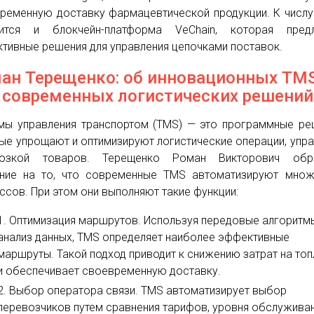
ременную доставку фармацевтической продукции. К числу
сится и блокчейн-платформа VeChain, которая предл
тивные решения для управления цепочками поставок.
ан Терещенко: об инновационных TM
 современных логистических решений
мы управления транспортом (TMS) — это программные ре
ые упрощают и оптимизируют логистические операции, упр
возкой товаров. Терещенко Роман Викторович обр
ние на то, что современные TMS автоматизируют множ
ссов. При этом они выполняют такие функции:
Оптимизация маршрутов. Используя передовые алгоритм
анализ данных, TMS определяет наиболее эффективные
маршруты. Такой подход приводит к снижению затрат на то
и обеспечивает своевременную доставку.
Выбор оператора связи. TMS автоматизирует выбор
перевозчиков путем сравнения тарифов, уровня обслуживан