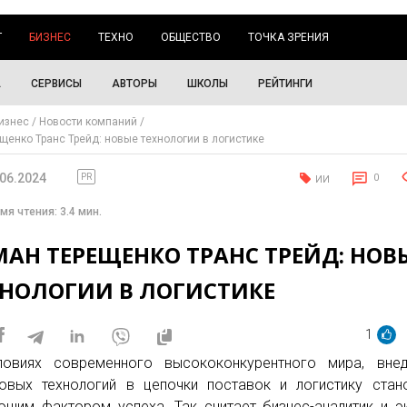
Г
БИЗНЕС
ТЕХНО
ОБЩЕСТВО
ТОЧКА ЗРЕНИЯ
А
СЕРВИСЫ
АВТОРЫ
ШКОЛЫ
РЕЙТИНГИ
изнес
Новости компаний
щенко Транс Трейд: новые технологии в логистике
.06.2024
PR
0
ИИ
мя чтения: 3.4 мин.
МАН ТЕРЕЩЕНКО ТРАНС ТРЕЙД: НОВ
ХНОЛОГИИ В ЛОГИСТИКЕ
1
овиях современного высококонкурентного мира, внед
овых технологий в цепочки поставок и логистику стан
щим фактором успеха. Так считает бизнес-аналитик и э