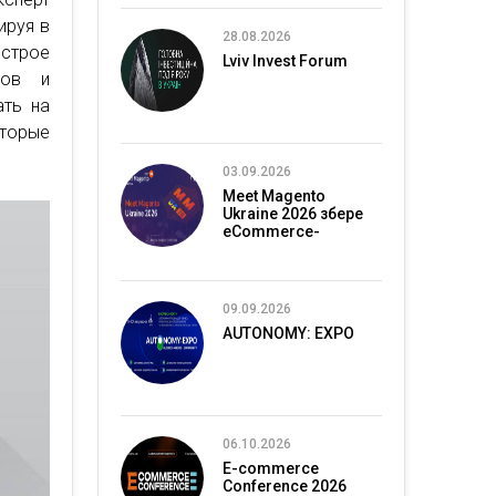
ируя в
28.08.2026
ыстрое
Lviv Invest Forum
тов и
ать на
торые
03.09.2026
Meet Magento
Ukraine 2026 збере
eCommerce-
спільноту в Києві
09.09.2026
AUTONOMY: EXPO
06.10.2026
E-commerce
Conference 2026