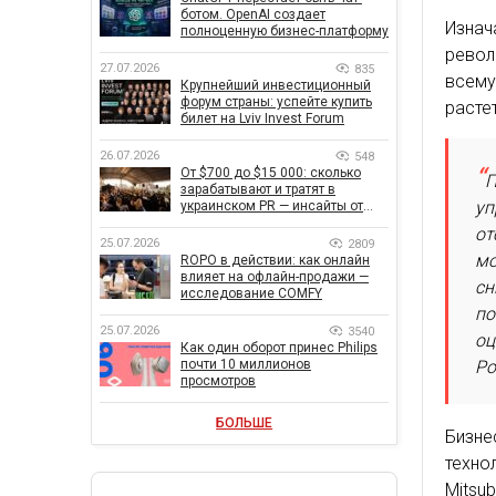
ботом. OpenAI создает
Изнач
полноценную бизнес-платформу
револ
27.07.2026
835
всему
Крупнейший инвестиционный
форум страны: успейте купить
расте
билет на Lviv Invest Forum
26.07.2026
548
От $700 до $15 000: сколько
П
зарабатывают и тратят в
уп
украинском PR — инсайты от
znamy и Women Make Money
от
25.07.2026
2809
мо
ROPO в действии: как онлайн
влияет на офлайн-продажи —
сн
исследование COMFY
по
25.07.2026
3540
оц
Как один оборот принес Philips
Ро
почти 10 миллионов
просмотров
БОЛЬШЕ
Бизне
техно
Mits