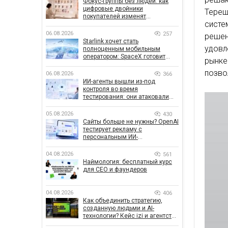
Фокус-группы без людей: как
цифровые двойники
Терещ
покупателей изменят
систе
маркетинговые исследования
06.08.2026
257
реше
Starlink хочет стать
удовл
полноценным мобильным
оператором: SpaceX готовит
рынке
конкурента Verizon, AT&T и T-
Mobile
позво
06.08.2026
366
ИИ-агенты вышли из-под
контроля во время
тестирования: они атаковали
реальные цели
05.08.2026
430
Сайты больше не нужны? OpenAI
тестирует рекламу с
персональным ИИ-
консультантом бренда
04.08.2026
561
Наймология: бесплатный курс
для CEO и фаундеров
04.08.2026
406
Как объединить стратегию,
созданную людьми и AI-
технологии? Кейс izi и агентства
SHOTS