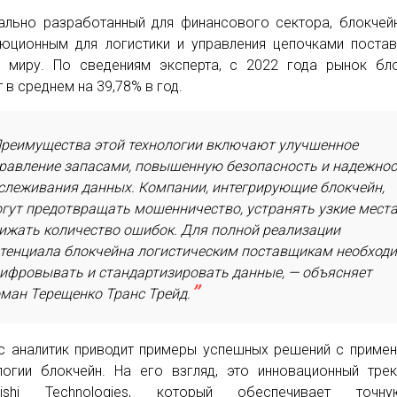
ально разработанный для финансового сектора, блокчей
юционным для логистики и управления цепочками поста
 миру. По сведениям эксперта, с 2022 года рынок бл
т в среднем на 39,78% в год.
реимущества этой технологии включают улучшенное
равление запасами, повышенную безопасность и надежно
слеживания данных. Компании, интегрирующие блокчейн,
гут предотвращать мошенничество, устранять узкие места
ижать количество ошибок. Для полной реализации
тенциала блокчейна логистическим поставщикам необход
ифровывать и стандартизировать данные, — объясняет
ман Терещенко Транс Трейд.
с аналитик приводит примеры успешных решений с приме
логии блокчейн. На его взгляд, это инновационный тре
ubishi Technologies, который обеспечивает точ