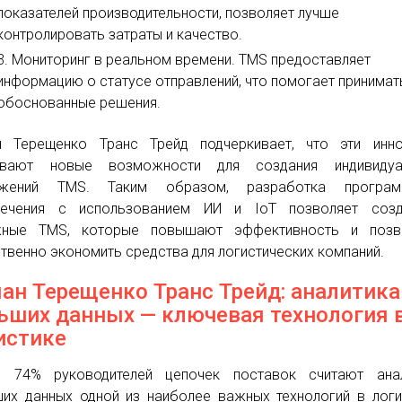
показателей производительности, позволяет лучше
контролировать затраты и качество.
Мониторинг в реальном времени. TMS предоставляет
информацию о статусе отправлений, что помогает принимат
обоснованные решения.
 Терещенко Транс Трейд подчеркивает, что эти инно
ывают новые возможности для создания индивидуа
ожений TMS. Таким образом, разработка програм
печения с использованием ИИ и IoT позволяет созд
жные TMS, которые повышают эффективность и позв
твенно экономить средства для логистических компаний.
ан Терещенко Транс Трейд: аналитика
ьших данных — ключевая технология 
истике
о 74% руководителей цепочек поставок считают анал
их данных одной из наиболее важных технологий в логи