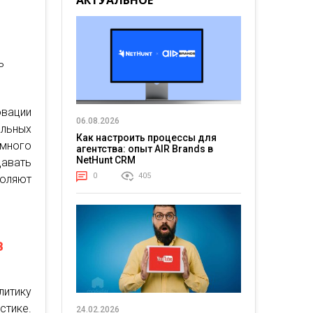
АКТУАЛЬНОЕ
ь
вации
06.08.2026
льных
Как настроить процессы для
много
агентства: опыт AIR Brands в
NetHunt CRM
авать
0
405
оляют
в
итику
стике.
24.02.2026