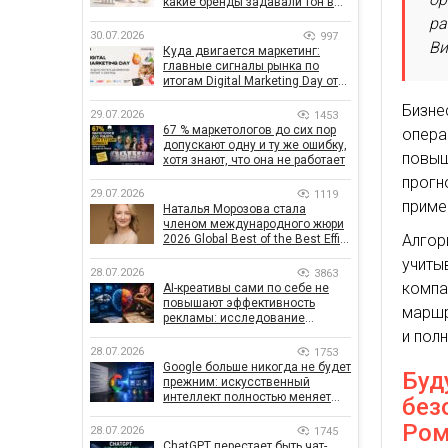
какие бренды задавали тон в
отрасли
ра
30.07.2026
997
Ви
Куда двигается маркетинг:
главные сигналы рынка по
итогам Digital Marketing Day от
GoIT
Бизн
29.07.2026
1453
67 % маркетологов до сих пор
опера
допускают одну и ту же ошибку,
повыш
хотя знают, что она не работает
прог
29.07.2026
1119
приме
Наталья Морозова стала
членом международного жюри
Алгор
2026 Global Best of the Best Effie
Awards
учиты
28.07.2026
3863
компа
AI-креативы сами по себе не
повышают эффективность
маршр
рекламы: исследование
показало, что на самом деле
и пол
влияет на эффективность
28.07.2026
1753
кампаний
Google больше никогда не будет
Буд
прежним: искусственный
интеллект полностью меняет
без
правила поиска
Ром
28.07.2026
1745
ChatGPT перестает быть чат-