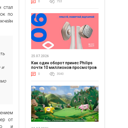
0
753
н стал
вок по
окчейн
сть
25.07.2026
Как один оборот принес Philips
 и
почти 10 миллионов просмотров
0
3540
имо
нением
кер от
ную и