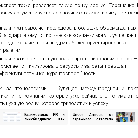
ксперт тоже разделяет такую точку зрения. Терещенко
рович аргументирует свою позицию такими преимуществами
аналитика позволяет исследовать большие объемы данных.
Благодаря этому логистические компании могут лучше поня
поведение клиентов и внедрить более ориентированные
стратегии.
аналитика играет важную роль в прогнозировании спроса —
помогает оптимизировать ресурсы и затраты, повышая
эффективность и конкурентоспособность.
ж, за технологиями — будущее международной и лока
тики. И те компании, которые уже сейчас это понимают, 
ть нужную волну, которая приведет их к успеху.
Взаимосвязь PR и
Under Armour: от
игация
линкбилдинга: Как
гаражного стартапа
усилить SEO-
до мирового лидера
стратегию
спортивной одежды
исям
продвижения
бизнеса?