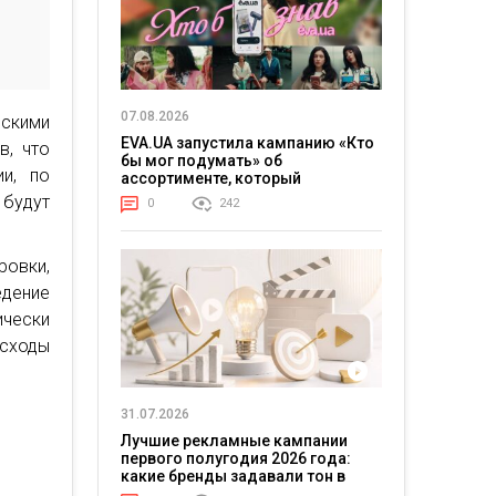
07.08.2026
скими
EVA.UA запустила кампанию «Кто
в, что
бы мог подумать» об
ии, по
ассортименте, который
покупатели не ожидают увидеть
будут
0
242
на платформе
ровки,
едение
ически
асходы
31.07.2026
Лучшие рекламные кампании
первого полугодия 2026 года:
какие бренды задавали тон в
отрасли