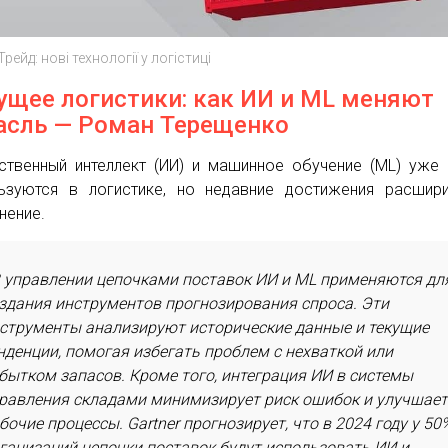
рейд: нові технології у логістиці
ущее логистики: как ИИ и ML меняют
асль — Роман Терещенко
ственный интеллект (ИИ) и машинное обучение (ML) уже
ьзуются в логистике, но недавние достижения расшир
нение.
 управлении цепочками поставок ИИ и ML применяются дл
здания инструментов прогнозирования спроса. Эти
струменты анализируют исторические данные и текущие
нденции, помогая избегать проблем с нехваткой или
бытком запасов. Кроме того, интеграция ИИ в системы
равления складами минимизирует риск ошибок и улучшае
бочие процессы. Gartner прогнозирует, что в 2024 году у 50
ганизаций цепочки поставок будут использовать ИИ и