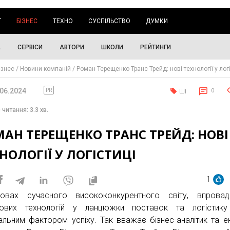
Г
БІЗНЕС
ТЕХНО
СУСПІЛЬСТВО
ДУМКИ
А
СЕРВІСИ
АВТОРИ
ШКОЛИ
РЕЙТИНГИ
ізнес
Новини компаній
Роман Терещенко Транс Трейд: нові технології у лог
.06.2024
PR
0
ШІ
 читання: 3.3 хв.
АН ТЕРЕЩЕНКО ТРАНС ТРЕЙД: НОВІ
НОЛОГІЇ У ЛОГІСТИЦІ
1
овах сучасного висококонкурентного світу, впровад
дових технологій у ланцюжки поставок та логістику
альним фактором успіху. Так вважає бізнес-аналітик та е