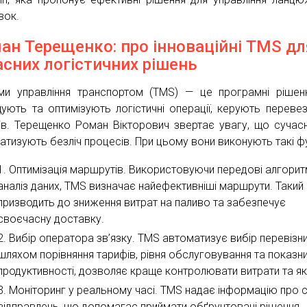
вок.
ан Терещенко: про інноваційні TMS дл
асних логістичних рішень
ми управління транспортом (TMS) — це програмні рішенн
ують та оптимізують логістичні операції, керують переве
ів. Терещенко Роман Вікторович звертає увагу, що сучас
атизують безліч процесів. При цьому вони виконують такі фу
Оптимізація маршрутів. Використовуючи передові алгорит
аналіз даних, TMS визначає найефективніші маршрути. Такий 
призводить до зниження витрат на паливо та забезпечує
своєчасну доставку.
Вибір оператора зв’язку. TMS автоматизує вибір перевізни
шляхом порівняння тарифів, рівня обслуговування та показни
продуктивності, дозволяє краще контролювати витрати та як
Моніторинг у реальному часі. TMS надає інформацію про 
відправлень, що допомагає приймати обґрунтовані рішення.