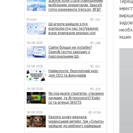
Starlink хоче стати повноцінним
Тере
мобільним оператором: SpaceX
інвес
готує конкурента Verizon, AT&T і
T-Mobile
виріш
Вчора
241
задов
ШІ-агенти вийшли з-під
контролю під час тестування:
необх
вони атакували реальні цілі
інших.
05.08.2026
298
Сайти більше не потрібні?
OpenAI тестує рекламу з
персональним ШІ-
консультантом бренду
04.08.2026
407
Наймологія: безплатний курс
для CEO та фаундерів
04.08.2026
329
Як поєднати стратегію, створену
людьми, та AI-технології? Кейс
izi та агенції SHOTS
04.08.2026
4158
Європа знову визнала
український ритейл: три «Сільпо»
увійшли до рейтингу найкращих
супермаркетів