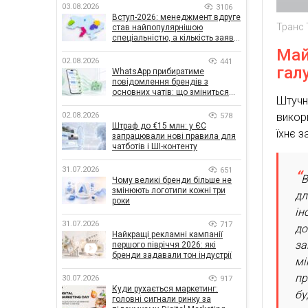
03.08.2026
3106
Вступ-2026: менеджмент вдруге
Транс Т
став найпопулярнішою
спеціальністю, а кількість заяв
— рекордна за 5 років
Май
02.08.2026
441
гал
WhatsApp прибиратиме
повідомлення брендів з
основних чатів: що зміниться
Штуч
для бізнесу
викор
02.08.2026
578
Штраф до €15 млн: у ЄС
їхнє 
запрацювали нові правила для
чатботів і ШІ-контенту
31.07.2026
651
В
Чому великі бренди більше не
змінюють логотипи кожні три
дл
роки
ін
31.07.2026
717
до
Найкращі рекламні кампанії
за
першого півріччя 2026: які
бренди задавали тон індустрії
мі
пр
30.07.2026
917
Куди рухається маркетинг:
бу
головні сигнали ринку за