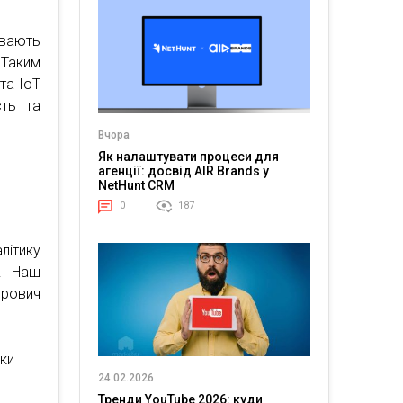
ивають
 Таким
та IoT
сть та
Вчора
Як налаштувати процеси для
агенції: досвід AIR Brands у
NetHunt CRM
0
187
літику
і. Наш
рович
яки
24.02.2026
Тренди YouTube 2026: куди