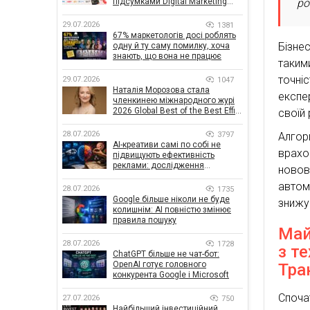
ро
підсумками Digital Marketing
Day від GoIT
29.07.2026
1381
67% маркетологів досі роблять
Бізне
одну й ту саму помилку, хоча
знають, що вона не працює
таким
точні
29.07.2026
1047
Наталія Морозова стала
експе
членкинею міжнародного журі
2026 Global Best of the Best Effie
своїй
Awards
28.07.2026
3797
Алгор
AI-креативи самі по собі не
врах
підвищують ефективність
реклами: дослідження
новов
показало, що насправді
автом
впливає на ефективність
28.07.2026
1735
кампаній
Google більше ніколи не буде
знижув
колишнім: AI повністю змінює
правила пошуку
Май
28.07.2026
1728
з т
ChatGPT більше не чат-бот:
OpenAI готує головного
Тра
конкурента Google і Microsoft
Споч
27.07.2026
750
Найбільший інвестиційний