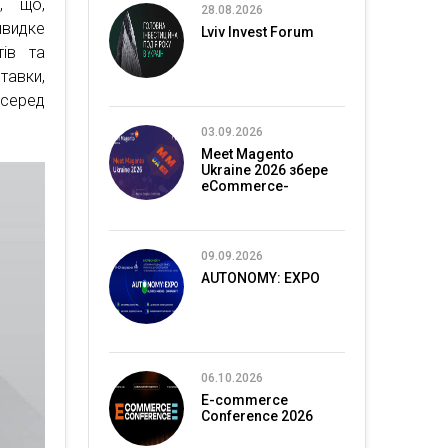
, що,
28.08.2026
швидке
Lviv Invest Forum
тів та
тавки,
 серед
03.09.2026
Meet Magento
Ukraine 2026 збере
eCommerce-
спільноту в Києві
09.09.2026
AUTONOMY: EXPO
06.10.2026
E-commerce
Conference 2026