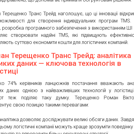
 Терещенко Транс Трейд наголошує, що ці інновації відкр
можливості для створення індивідуальних програм TMS.
, розробка програмного забезпечення з використанням ШІ 
ляє створювати надійні TMS, які підвищують ефективні
ляють суттєво економити кошти для логістичних компаній.
ан Терещенко Транс Трейд: аналітика
иких даних — ключова технологія в
істиці
ко 74% керівників ланцюжків постачання вважають ана
их даних однією з найважливіших технологій у логістиц
ерт теж поділяє таку думку. Терещенко Роман Вікто
ентує свою позицію такими перевагами:
аналітика дозволяє досліджувати великі обсяги даних. Завд
цьому логістичні компанії можуть краще зрозуміти поведінку
клієнтів та впровадити більш орієнтовані стратегії.