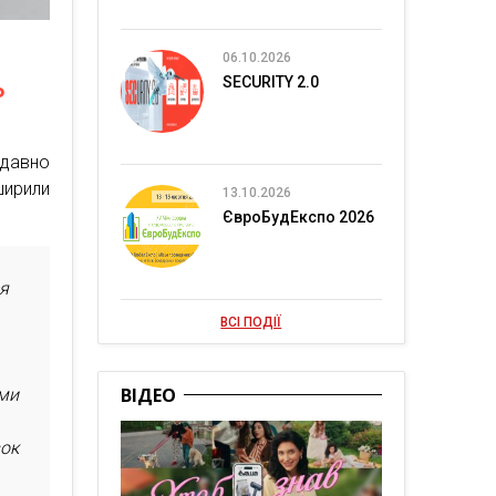
06.10.2026
ь
SECURITY 2.0
давно
ширили
13.10.2026
ЄвроБудЕкспо 2026
я
ВСІ ПОДІЇ
ВІДЕО
ами
вок