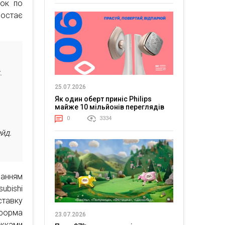
вок по
ростає
.
25.07.2026
Як один оберт приніс Philips
майже 10 мільйонів переглядів
0
3334
йд.
ванням
subishi
тавку
тформа
23.07.2026
южками