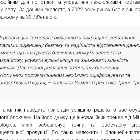
юційним для логістики та управління ланцюжками поста
у світу. За даними експерта, з 2022 року ринок блокчейн з
едньому на 39,78% на рік.
ереваги цієї технології включають покращене управління
пасами, підвищену безпеку та надійність відстеження даних
мпанії, що інтегрують блокчейн, можуть запобігати
храйству, усувати вузькі місця та знижувати кількість
милок. Для повної реалізації потенціалу блокчейну
гістичним постачальникам необхідно оцифровувати та
андартизувати дані, — пояснює Роман Терещенко Транс Тре
с аналітик наводить приклади успішних рішень із застосу
огії блокчейн. На його думку, це інноваційний трекер від Mit
nologies, який забезпечує точну та своєчасну дос
цевтичної продукції. До таких належить і блокчейн-пла
in, яка пропонує ефективні рішення для управління ланц