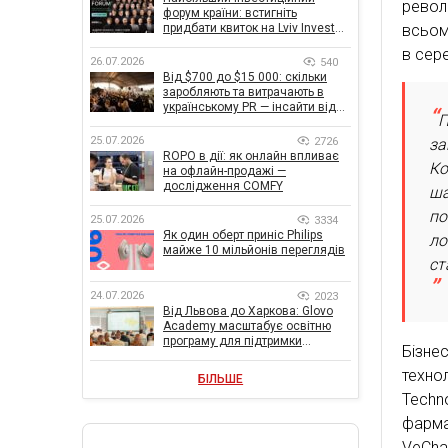
револ
форум країни: встигніть
всьом
придбати квиток на Lviv Invest
Forum
в сер
26.07.2026
540
Від $700 до $15 000: скільки
заробляють та витрачають в
українському PR — інсайти від
П
znamy та Women Make Money
25.07.2026
2726
за
ROPO в дії: як онлайн впливає
Ко
на офлайн-продажі —
дослідження COMFY
ша
по
25.07.2026
3334
Як один оберт приніс Philips
ло
майже 10 мільйонів переглядів
ст
24.07.2026
2023
Від Львова до Харкова: Glovo
Academy масштабує освітню
програму для підтримки
Бізне
українського бізнесу
технол
БІЛЬШЕ
Tech
фарма
VeCha