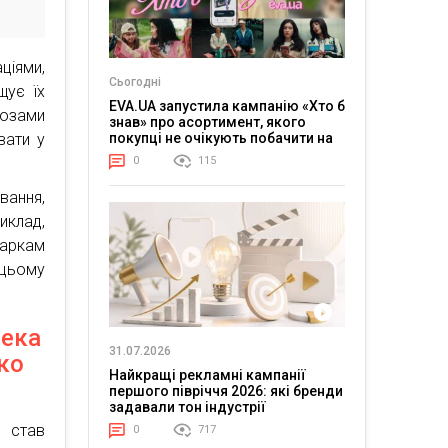
ціями,
Сьогодні
щує їх
EVA.UA запустила кампанію «Хто б
нозами
знав» про асортимент, якого
покупці не очікують побачити на
вати у
платформі
0
115
вання,
клад,
паркам
цьому
пека
31.07.2026
ко
Найкращі рекламні кампанії
першого півріччя 2026: які бренди
задавали тон індустрії
 став
0
717