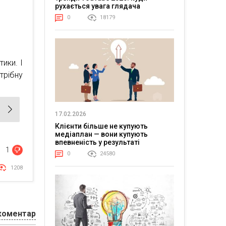
рухається увага глядача
0
18179
ики. І
трібну
17.02.2026
Клієнти більше не купують
медіаплан — вони купують
впевненість у результаті
1
0
24580
1208
коментар