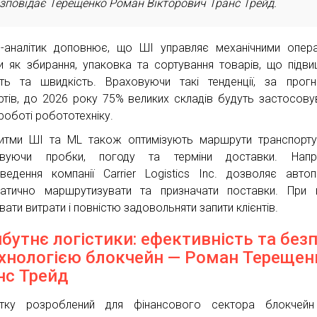
зповідає Терещенко Роман Вікторович Транс Трейд.
с-аналітик доповнює, що ШІ управляє механічними опера
и як збирання, упаковка та сортування товарів, що підви
сть та швидкість. Враховуючи такі тенденції, за прог
ртів, до 2026 року 75% великих складів будуть застосову
 роботі робототехніку.
итми ШІ та ML також оптимізують маршрути транспорту
овуючи пробки, погоду та терміни доставки. Напри
ведення компанії Carrier Logistics Inc. дозволяє авто
атично маршрутизувати та призначати поставки. При 
ати витрати і повністю задовольняти запити клієнтів.
бутнє логістики: ефективність та без
ехнологією блокчейн — Роман Терещен
нс Трейд
атку розроблений для фінансового сектора блокчейн