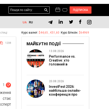
ПІДПИСКА
UA
RU
істиці
Курс валют:
$44,65 , €51,60
Курс Біткоїн:
$64969
МАЙБУТНІ ПОДІЇ
1208
13.08.2026
Performance vs.
Creative: хто
головний в
перформанс-
маркетингу?
20.08.2026
1
InvestFest 2026:
найбільша онлайн-
ження
конференція про
 стає
інвестиції
ксперт