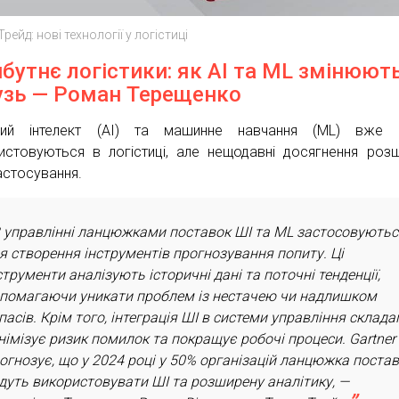
рейд: нові технології у логістиці
бутнє логістики: як AI та ML змінюют
узь — Роман Терещенко
ний інтелект (AI) та машинне навчання (ML) вже 
истовуються в логістиці, але нещодавні досягнення роз
застосування.
 управлінні ланцюжками поставок ШІ та ML застосовуютьс
я створення інструментів прогнозування попиту. Ці
струменти аналізують історичні дані та поточні тенденції,
помагаючи уникати проблем із нестачею чи надлишком
пасів. Крім того, інтеграція ШІ в системи управління склад
німізує ризик помилок та покращує робочі процеси. Gartner
огнозує, що у 2024 році у 50% організацій ланцюжка поста
дуть використовувати ШІ та розширену аналітику, —