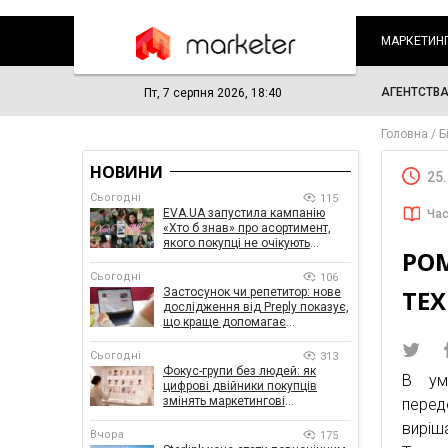
МАРКЕТИН
АГЕНТСТВ
Пт, 7 серпня 2026, 18:40
Головна
Б
НОВИНИ
25
Сьогодні
115
EVA.UA запустила кампанію
Час
«Хто б знав» про асортимент,
якого покупці не очікують
РОМ
побачити на платформі
Сьогодні
106
ТЕХ
Застосунок чи репетитор: нове
дослідження від Preply показує,
що краще допомагає
заговорити іноземною мовою
Сьогодні
313
Фокус-групи без людей: як
В ум
цифрові двійники покупців
змінять маркетингові
пере
дослідження
виріш
Вчора
175