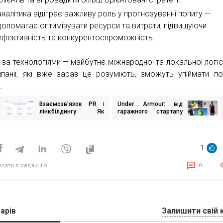
аналітика відіграє важливу роль у прогнозуванні попиту —
допомагає оптимізувати ресурси та витрати, підвищуючи
ефективність та конкурентоспроможність.
 за технологіями — майбутнє міжнародної та локальної логіст
мпанії, які вже зараз це розуміють, зможуть упіймати по
.
Взаємозв’язок PR і
Under Armour: від
ігація
лінкбілдингу: Як
гаражного стартапу
исів
посилити SEO-
до світового лідера
стратегію просування
спортивного одягу
бізнесу?
1
исати в редакцію
0
арів
Залишити свій 