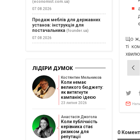
(economist.com.ua)
07.08.2026
Продаж меблів для державних
установ: інструкція для
постачальника
(founder.ua)
07.08.2026
Що ж,
ті ко
хвилю
Нав
ЛІДЕРИ ДУМОК
зап
Костянтин Мельников
Коли немає
великого бюджету:
як витягнути
кампанію ідеєю
23 липня 2026
Нап
Анастасія Джогола
Коли публічність
керівника стає
ризиком для
0
Комент
репутації