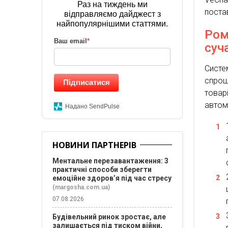
Раз на тиждень ми
поста
відправляємо дайджест з
найпопулярнішими статтями.
Ром
Ваш email
*
суч
Систе
спрощ
Підписатися
товар
автом
Надано SendPulse
НОВИНИ ПАРТНЕРІВ
Ментальне перезавантаження: 3
практичні способи зберегти
емоційне здоров’я під час стресу
(margosha.com.ua)
07.08.2026
Будівельний ринок зростає, але
залишається під тиском війни,