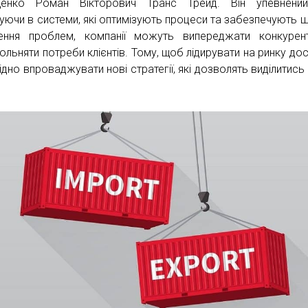
щенко Роман Вікторович Транс Трейд. Він упевнений
туючи в системи, які оптимізують процеси та забезпечують 
ення проблем, компанії можуть випереджати конкурен
ольняти потреби клієнтів. Тому, щоб лідирувати на ринку дос
ідно впроваджувати нові стратегії, які дозволять виділитись