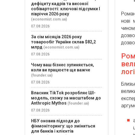
дефіциту кадрів та високої
собівартості: ключові підсумки І
Роман
півріччя 2026 року
(economist.com.ua)
нові 
07.08.2026
чином
дозво
За сім місяців 2026 року
товарообіг України склав $82,2
дозво
млрд
(economist.com.ua)
Ром
07.08.2026
вел
Чому ваш бізнес зупиняється,
лог
коли ви працюєте ще важче
(founder.ua)
07.08.2026
Близь
велик
Власник TikTok розробляє ШІ-
експ
модель, схожу за масштабом до
Anthropic Mythos
(founder.ua)
аргум
07.08.2026
НБУ оновив підходи до
фінмоніторингу: що зміниться
для банків і клієнтів