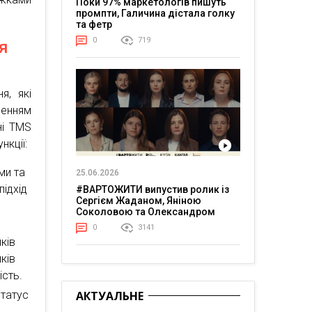
Поки 97% маркетологів пишуть
промпти, Галичина дістала голку
та фетр
0
719
я
я, які
зенням
ні TMS
нкції:
ми та
25.06.2026
підхід
#ВАРТОЖИТИ випустив ролик із
Сергієм Жаданом, Яніною
Соколовою та Олександром
Тереном про життя в постійній
0
3141
напрузі
ків
ків
ість.
статус
АКТУАЛЬНЕ