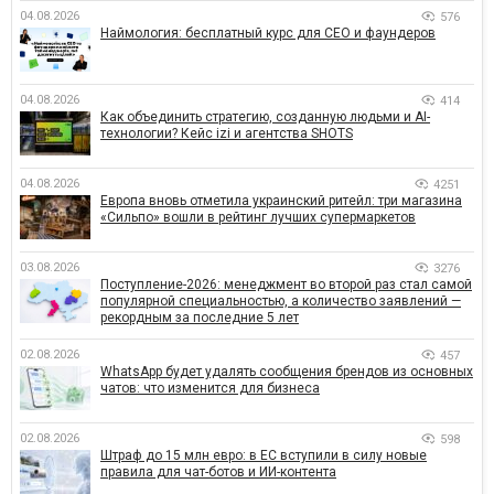
04.08.2026
576
Наймология: бесплатный курс для CEO и фаундеров
04.08.2026
414
Как объединить стратегию, созданную людьми и AI-
технологии? Кейс izi и агентства SHOTS
04.08.2026
4251
Европа вновь отметила украинский ритейл: три магазина
«Сильпо» вошли в рейтинг лучших супермаркетов
03.08.2026
3276
Поступление-2026: менеджмент во второй раз стал самой
популярной специальностью, а количество заявлений —
рекордным за последние 5 лет
02.08.2026
457
WhatsApp будет удалять сообщения брендов из основных
чатов: что изменится для бизнеса
02.08.2026
598
Штраф до 15 млн евро: в ЕС вступили в силу новые
правила для чат-ботов и ИИ-контента