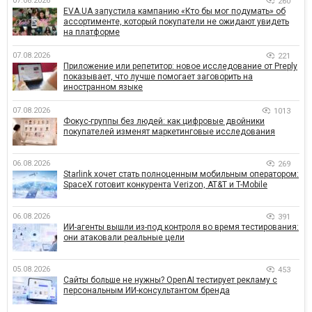
07.08.2026
260
EVA.UA запустила кампанию «Кто бы мог подумать» об
ассортименте, который покупатели не ожидают увидеть
на платформе
07.08.2026
221
Приложение или репетитор: новое исследование от Preply
показывает, что лучше помогает заговорить на
иностранном языке
07.08.2026
1013
Фокус-группы без людей: как цифровые двойники
покупателей изменят маркетинговые исследования
06.08.2026
269
Starlink хочет стать полноценным мобильным оператором:
SpaceX готовит конкурента Verizon, AT&T и T-Mobile
06.08.2026
391
ИИ-агенты вышли из-под контроля во время тестирования:
они атаковали реальные цели
05.08.2026
453
Сайты больше не нужны? OpenAI тестирует рекламу с
персональным ИИ-консультантом бренда