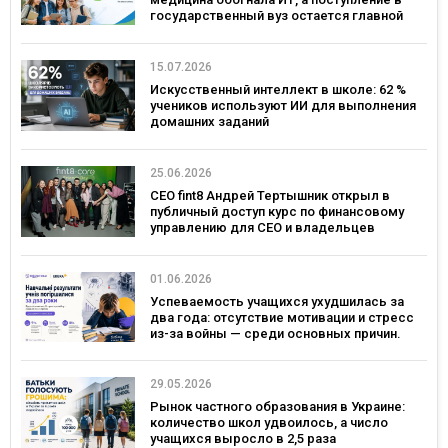
государственный вуз остается главной
целью
15.07.2026
Искусственный интеллект в школе: 62 %
учеников используют ИИ для выполнения
домашних заданий
25.06.2026
CEO fint8 Андрей Тертышник открыл в
публичный доступ курс по финансовому
управлению для CEO и владельцев
бизнеса за $30 000
01.06.2026
Успеваемость учащихся ухудшилась за
два года: отсутствие мотивации и стресс
из-за войны — среди основных причин.
Исследование Viber и EdEra
29.05.2026
Рынок частного образования в Украине:
количество школ удвоилось, а число
учащихся выросло в 2,5 раза