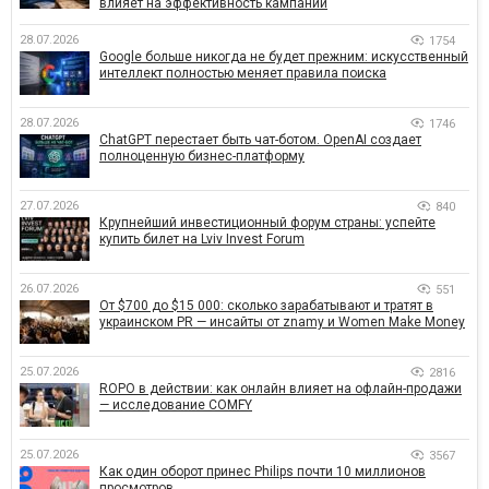
влияет на эффективность кампаний
28.07.2026
1754
Google больше никогда не будет прежним: искусственный
интеллект полностью меняет правила поиска
28.07.2026
1746
ChatGPT перестает быть чат-ботом. OpenAI создает
полноценную бизнес-платформу
27.07.2026
840
Крупнейший инвестиционный форум страны: успейте
купить билет на Lviv Invest Forum
26.07.2026
551
От $700 до $15 000: сколько зарабатывают и тратят в
украинском PR — инсайты от znamy и Women Make Money
25.07.2026
2816
ROPO в действии: как онлайн влияет на офлайн-продажи
— исследование COMFY
25.07.2026
3567
Как один оборот принес Philips почти 10 миллионов
просмотров