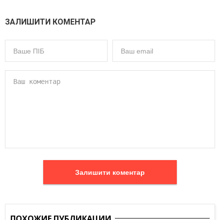
ЗАЛИШИТИ КОМЕНТАР
Залишити коментар
ПОХОЖИЕ ПУБЛИКАЦИИ