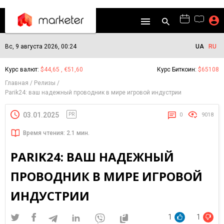
Вс, 9 августа 2026, 00:24
UA
RU
Курс валют:
$44,65 , €51,60
Курс Биткоин:
$65108
Главная
Релизы
Parik24: ваш надежный проводник в мире игровой индустрии
03.01.2025
PR
0
9018
Время чтения: 2.1 мин.
PARIK24: ВАШ НАДЕЖНЫЙ
ПРОВОДНИК В МИРЕ ИГРОВОЙ
ИНДУСТРИИ
1
1