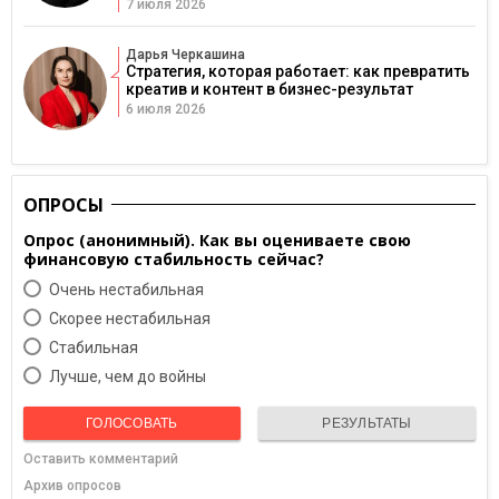
7 июля 2026
Дарья Черкашина
Стратегия, которая работает: как превратить
креатив и контент в бизнес-результат
6 июля 2026
ОПРОСЫ
Опрос (анонимный). Как вы оцениваете свою
финансовую стабильность сейчас?
Очень нестабильная
Скорее нестабильная
Cтабильная
Лучше, чем до войны
ГОЛОСОВАТЬ
РЕЗУЛЬТАТЫ
Оставить комментарий
Архив опросов