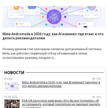
Meta Andromeda в 2026 году: как AI изменил таргетинг и что
делать рекламодателям
Почему креатив стал ключевым сигналом для рекламной системы
Meta, как работает первичный отбор объявлений и зачем
согласовывать рекламу, лендинг и...
НОВОСТИ
Вчера
133
Meta Andromeda в 2026 году: как AI изменил таргетинг и
что делать рекламодателям
07.08.2026
210
EVA.UA запустила кампанию «Кто бы мог подумать» об
ассортименте, который покупатели не ожидают увидеть