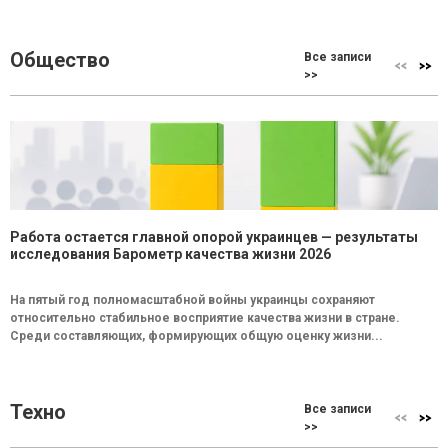
Общество
Все записи
>>
Работа остается главной опорой украинцев — результаты
исследования Барометр качества жизни 2026
На пятый год полномасштабной войны украинцы сохраняют
относительно стабильное восприятие качества жизни в стране.
Среди составляющих, формирующих общую оценку жизни...
Техно
Все записи
>>