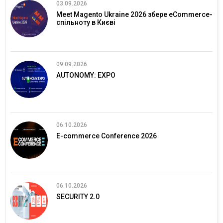
03.09.2026
Meet Magento Ukraine 2026 збере eCommerce-
спільноту в Києві
09.09.2026
AUTONOMY: EXPO
06.10.2026
E-commerce Conference 2026
06.10.2026
SECURITY 2.0