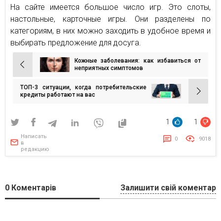
На сайте имеется большое число игр. Это слоты,
настольные, карточные игры. Они разделены по
категориям, в них можно заходить в удобное время и
выбирать предложение для досуга.
Кожные заболевания: как избавиться от
Навигация
неприятных симптомов
по
ТОП-3 ситуации, когда потребительские
записям
кредиты работают на вас
1
1
Написать
0
9018
в
редакцию
0
Коментарів
Залишити свій коментар