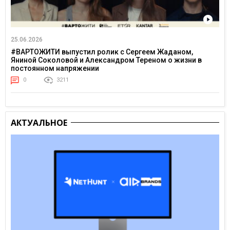
25.06.2026
#ВАРТОЖИТИ выпустил ролик с Сергеем Жаданом,
Яниной Соколовой и Александром Тереном о жизни в
постоянном напряжении
0
3211
АКТУАЛЬНОЕ