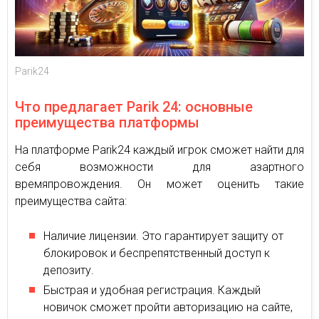
Parik24
Что предлагает Parik 24: основные
преимущества платформы
На платформе Parik24 каждый игрок сможет найти для
себя возможности для азартного
времяпровождения. Он может оценить такие
преимущества сайта:
Наличие лицензии. Это гарантирует защиту от
блокировок и беспрепятственный доступ к
депозиту.
Быстрая и удобная регистрация. Каждый
новичок сможет пройти авторизацию на сайте,