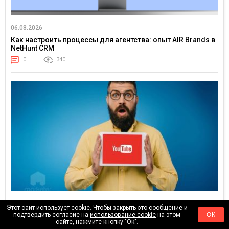
06.08.2026
Как настроить процессы для агентства: опыт AIR Brands в
NetHunt CRM
0
340
24.02.2026
Этот сайт использует cookie. Чтобы закрыть это сообщение и
подтвердить согласие на
использование cookie
на этом
ОК
Тренды YouTube 2026: куда движется внимание зрителя
сайте, нажмите кнопку "Ок".
0
18278