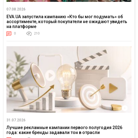
07.08.2026
EVA.UA запустила кампанию «Кто бы мог подумать» об
ассортименте, который покупатели не ожидают увидеть
на платформе
0
210
31.07.2026
Лучшие рекламные кампании первого полугодия 2026
года: какие бренды задавали тон в отрасли