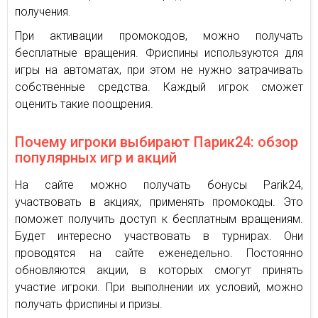
получения.
При активации промокодов, можно получать
бесплатные вращения. Фриспины используются для
игры на автоматах, при этом не нужно затрачивать
собственные средства. Каждый игрок сможет
оценить такие поощрения.
Почему игроки выбирают Парик24: обзор
популярных игр и акций
На сайте можно получать бонусы Parik24,
участвовать в акциях, применять промокоды. Это
поможет получить доступ к бесплатным вращениям.
Будет интересно участвовать в турнирах. Они
проводятся на сайте еженедельно. Постоянно
обновляются акции, в которых смогут принять
участие игроки. При выполнении их условий, можно
получать фриспины и призы.