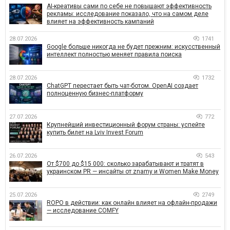
AI-креативы сами по себе не повышают эффективность
рекламы: исследование показало, что на самом деле
влияет на эффективность кампаний
28.07.2026
1741
Google больше никогда не будет прежним: искусственный
интеллект полностью меняет правила поиска
28.07.2026
1732
ChatGPT перестает быть чат-ботом. OpenAI создает
полноценную бизнес-платформу
27.07.2026
772
Крупнейший инвестиционный форум страны: успейте
купить билет на Lviv Invest Forum
26.07.2026
543
От $700 до $15 000: сколько зарабатывают и тратят в
украинском PR — инсайты от znamy и Women Make Money
25.07.2026
2749
ROPO в действии: как онлайн влияет на офлайн-продажи
— исследование COMFY