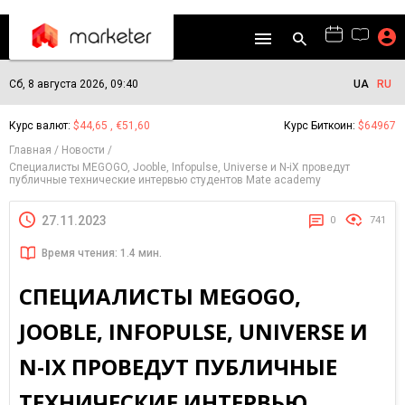
Сб, 8 августа 2026, 09:40
UA
RU
Курс валют:
$44,65 , €51,60
Курс Биткоин:
$64967
Главная
Новости
Специалисты MEGOGO, Jooble, Infopulse, Universe и N-iX проведут
публичные технические интервью студентов Mate academy
27.11.2023
0
741
Время чтения: 1.4 мин.
СПЕЦИАЛИСТЫ MEGOGO,
JOOBLE, INFOPULSE, UNIVERSE И
N-IX ПРОВЕДУТ ПУБЛИЧНЫЕ
ТЕХНИЧЕСКИЕ ИНТЕРВЬЮ