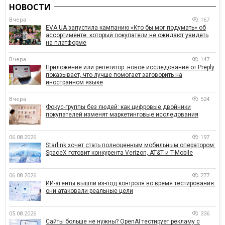
НОВОСТИ
Вчера
167
EVA.UA запустила кампанию «Кто бы мог подумать» об
ассортименте, который покупатели не ожидают увидеть
на платформе
Вчера
147
Приложение или репетитор: новое исследование от Preply
показывает, что лучше помогает заговорить на
иностранном языке
Вчера
524
Фокус-группы без людей: как цифровые двойники
покупателей изменят маркетинговые исследования
06.08.2026
197
Starlink хочет стать полноценным мобильным оператором:
SpaceX готовит конкурента Verizon, AT&T и T-Mobile
06.08.2026
277
ИИ-агенты вышли из-под контроля во время тестирования:
они атаковали реальные цели
05.08.2026
336
Сайты больше не нужны? OpenAI тестирует рекламу с