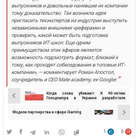
выпускников и довольные нанявшие их компании
тому доказательство. Так возникла идея
пригласить техэкспертов из индустрии выступить
независимыми внешними «реферами» и
проверить, какой может быть подготовка
выпускников ИТ-школ. Еще одним
преимуществом этих эфиров является
возможность подсмотреть формат, близкий к
тому, как проходят собеседования в топовые ИТ-
компании», — комментирует Роман Апостол,
соучредитель и СЕО Mate academy, ex-Googler.
Когда слова убивают: К 90-летию
Навигация
Голодомора в Украине разработали
проект, анализирующий геноцидную
по
риторику
записям
Модели партнерства в сфере iGaming
1
0