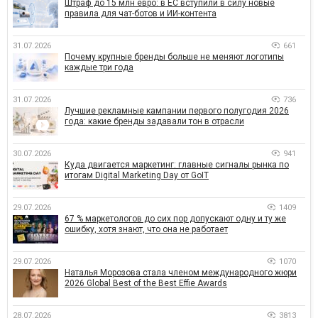
Штраф до 15 млн евро: в ЕС вступили в силу новые
правила для чат-ботов и ИИ-контента
31.07.2026
661
Почему крупные бренды больше не меняют логотипы
каждые три года
31.07.2026
736
Лучшие рекламные кампании первого полугодия 2026
года: какие бренды задавали тон в отрасли
30.07.2026
941
Куда двигается маркетинг: главные сигналы рынка по
итогам Digital Marketing Day от GoIT
29.07.2026
1409
67 % маркетологов до сих пор допускают одну и ту же
ошибку, хотя знают, что она не работает
29.07.2026
1070
Наталья Морозова стала членом международного жюри
2026 Global Best of the Best Effie Awards
28.07.2026
3813