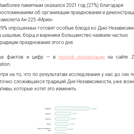
Наиболее памятным оказался 2021 год (27%) благодаря
воспоминаниям об организации празднования и демонстрац
самолета Ан-225 «Мрия»
29% опрошенных готовят особые блюда ко Дню Независимо
а шашлык, борщ и вареники большинство назвали частью
традиции празднования этого дня.
ше фактов и цифр — в
полной презентации
на сайте Z
tion.
тря на то, что по результатам исследования у нас до сих п
точно сложившихся традиций Дня Независимости, уже воз
ативы, которые хотят это изменить.