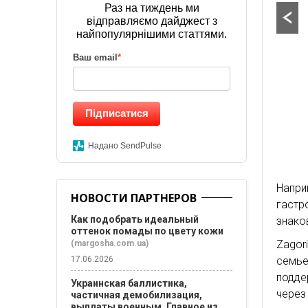
Раз на тиждень ми
відправляємо дайджест з
найпопулярнішими статтями.
Ваш email
*
Підписатися
Надано SendPulse
Напр
НОВОСТИ ПАРТНЕРОВ
гастр
Как подобрать идеальный
знако
оттенок помады по цвету кожи
Zagor
(margosha.com.ua)
семь
17.06.2026
подде
Украинская баллистика,
через
частичная демобилизация,
выплаты военным. Главное из