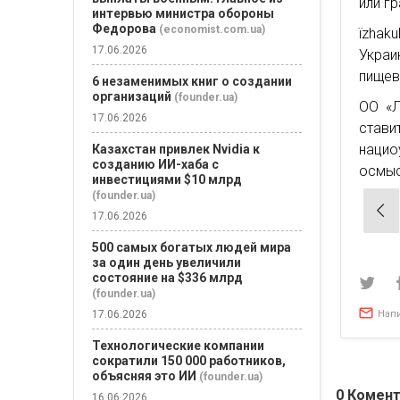
или г
интервью министра обороны
Федорова
(economist.com.ua)
їzhak
17.06.2026
Украи
пищев
6 незаменимых книг о создании
организаций
(founder.ua)
ОО «Л
17.06.2026
стави
наци
Казахстан привлек Nvidia к
созданию ИИ-хаба с
осмыс
инвестициями $10 млрд
(founder.ua)
Нав
17.06.2026
по
500 самых богатых людей мира
зап
за один день увеличили
состояние на $336 млрд
(founder.ua)
Нап
17.06.2026
Технологические компании
сократили 150 000 работников,
объясняя это ИИ
(founder.ua)
0
Комент
16.06.2026