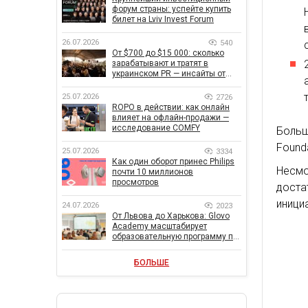
форум страны: успейте купить
билет на Lviv Invest Forum
26.07.2026
540
От $700 до $15 000: сколько
зарабатывают и тратят в
украинском PR — инсайты от
znamy и Women Make Money
25.07.2026
2726
ROPO в действии: как онлайн
влияет на офлайн-продажи —
исследование COMFY
Боль
Founda
25.07.2026
3334
Как один оборот принес Philips
Несмо
почти 10 миллионов
просмотров
доста
иници
24.07.2026
2023
От Львова до Харькова: Glovo
Academy масштабирует
образовательную программу по
поддержке украинского
бизнеса
БОЛЬШЕ