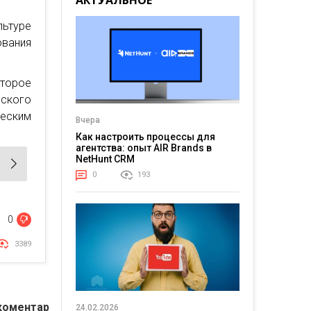
АКТУАЛЬНОЕ
льтуре
ования
оторое
нского
еским
Вчера
Как настроить процессы для
агентства: опыт AIR Brands в
NetHunt CRM
0
193
0
3389
коментар
24.02.2026