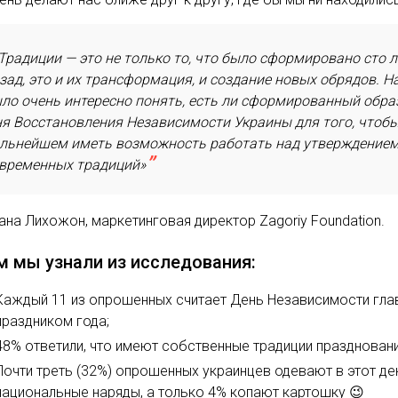
Традиции — это не только то, что было сформировано сто л
зад, это и их трансформация, и создание новых обрядов. Н
ло очень интересно понять, есть ли сформированный обра
я Восстановления Независимости Украины для того, чтобы
льнейшем иметь возможность работать над утверждение
временных традиций»
ана Лихожон, маркетинговая директор Zagoriy Foundation.
м мы узнали из исследования:
Каждый 11 из опрошенных считает День Независимости гл
праздником года;
48% ответили, что имеют собственные традиции праздновани
Почти треть (32%) опрошенных украинцев одевают в этот де
национальные наряды, а только 4% копают картошку 😉