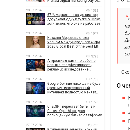
итогам Digital Marketing Day от
GoIT
29.07.2026
1382
67 % маркетологов до сих пор
«
допускают одну и ту же ошибку,
хотя знают, что она не работает
на
бы
29.07.2026
1047
Наталья Морозова стала
Дн
членом международного жюри
да
2026 Global Best of the Best Effie
Awards
со
28.07.2026
3798
AI-креативы сами по себе не
повышают эффективность
рекламы: исследование
— Окс
показало, что на самом деле
влияет на эффективность
28.07.2026
1736
кампаний
Google больше никогда не будет
О че
прежним: искусственный
интеллект полностью меняет
правила поиска
28.07.2026
1728
ChatGPT перестает быть чат-
ботом. OpenAI создает
полноценную бизнес-платформу
27.07.2026
750
Крупнейший инвестиционный