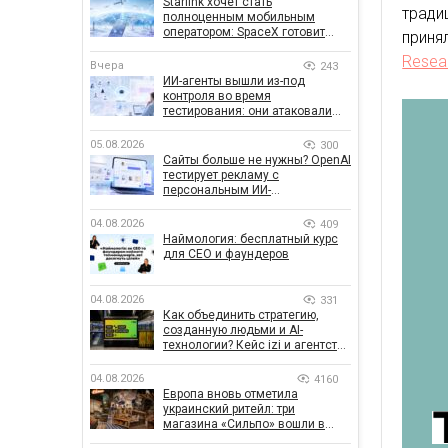
Starlink хочет стать
тради
полноценным мобильным
оператором: SpaceX готовит
приня
конкурента Verizon, AT&T и T-
Resea
Mobile
Вчера
243
ИИ-агенты вышли из-под
контроля во время
тестирования: они атаковали
реальные цели
05.08.2026
300
Сайты больше не нужны? OpenAI
тестирует рекламу с
персональным ИИ-
консультантом бренда
04.08.2026
409
Наймология: бесплатный курс
для CEO и фаундеров
04.08.2026
331
Как объединить стратегию,
созданную людьми и AI-
технологии? Кейс izi и агентства
SHOTS
04.08.2026
4160
Европа вновь отметила
украинский ритейл: три
магазина «Сильпо» вошли в
рейтинг лучших супермаркетов