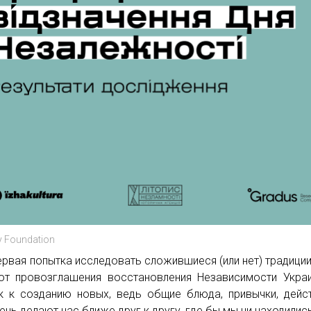
y Foundation
ервая попытка исследовать сложившиеся (или нет) традиции
от провозглашения восстановления Независимости Укра
к к созданию новых, ведь общие блюда, привычки, дейс
день делают нас ближе друг к другу, где бы мы ни находилис