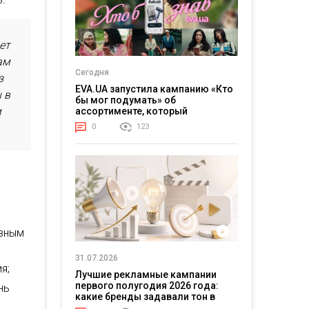
ет
ам
Сегодня
з
EVA.UA запустила кампанию «Кто
 в
бы мог подумать» об
м
ассортименте, который
покупатели не ожидают увидеть
0
123
на платформе
авным
31.07.2026
я;
Лучшие рекламные кампании
первого полугодия 2026 года:
нь
какие бренды задавали тон в
отрасли