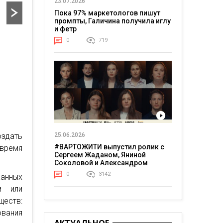
23.07.2026
Пока 97% маркетологов пишут
промпты, Галичина получила иглу
и фетр
0
719
здать
25.06.2026
#ВАРТОЖИТИ выпустил ролик с
время
Сергеем Жаданом, Яниной
Соколовой и Александром
Тереном о жизни в постоянном
0
3142
анных
напряжении
м или
ществ:
ования