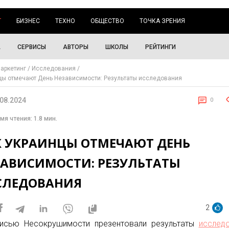
Г
БИЗНЕС
ТЕХНО
ОБЩЕСТВО
ТОЧКА ЗРЕНИЯ
А
СЕРВИСЫ
АВТОРЫ
ШКОЛЫ
РЕЙТИНГИ
аркетинг
Исследования
цы отмечают День Независимости: Результаты исследования
.08.2024
0
мя чтения: 1.8 мин.
К УКРАИНЦЫ ОТМЕЧАЮТ ДЕНЬ
ЗАВИСИМОСТИ: РЕЗУЛЬТАТЫ
СЛЕДОВАНИЯ
2
исью Несокрушимости презентовали результаты
исслед