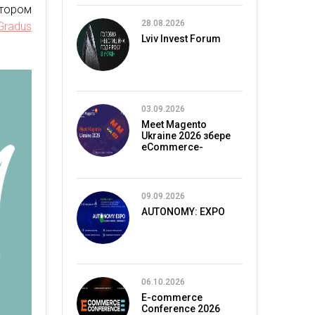
тором
28.08.2026
Gradus
Lviv Invest Forum
03.09.2026
Meet Magento
Ukraine 2026 збере
eCommerce-
спільноту в Києві
09.09.2026
AUTONOMY: EXPO
06.10.2026
E-commerce
Conference 2026