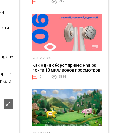
0
717
ии
сти,
agoriy
25.07.2026
Как один оборот принес Philips
почти 10 миллионов просмотров
ор нет
0
3334
никают