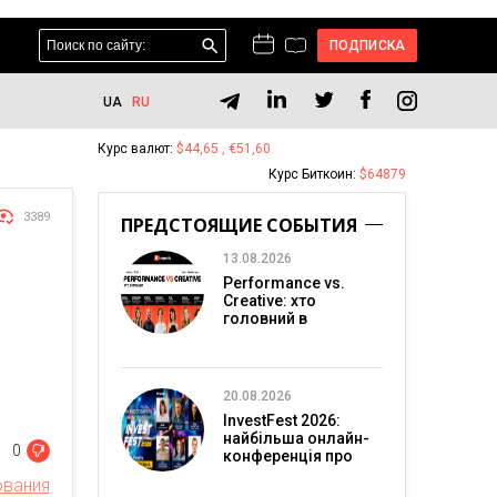
ПОДПИСКА
UA
RU
Курс валют:
$44,65 , €51,60
Курс Биткоин:
$64879
3389
ПРЕДСТОЯЩИЕ СОБЫТИЯ
13.08.2026
Performance vs.
Creative: хто
головний в
перформанс-
маркетингу?
20.08.2026
InvestFest 2026:
найбільша онлайн-
0
конференція про
інвестиції
ования