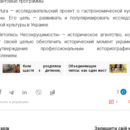
рантовые программы.
ultura — исследовательский проект о гастрономической ку
ны. Его цель — развивать и популяризировать исслед
ой культуры в Украине.
етопись Несокрушимости» — историческое агентство, к
т своей целью обеспечить исторический момент украи
оутверждения профессиональным историографич
лением.
Коли розділяєш
Объединяющие
игация
щастя з дитиною,
чипсы: как один жест
його стає більше:
изменил восприятие
Kyifornia представила
снеков
исям
нову соціальну
кампанію
2
исать в редакцию
0
арів
Залишити свій 