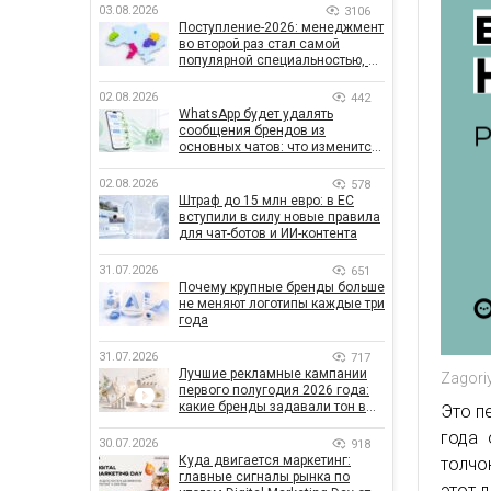
03.08.2026
3106
Поступление-2026: менеджмент
во второй раз стал самой
популярной специальностью, а
количество заявлений —
рекордным за последние 5 лет
02.08.2026
442
WhatsApp будет удалять
сообщения брендов из
основных чатов: что изменится
для бизнеса
02.08.2026
578
Штраф до 15 млн евро: в ЕС
вступили в силу новые правила
для чат-ботов и ИИ-контента
31.07.2026
651
Почему крупные бренды больше
не меняют логотипы каждые три
года
31.07.2026
717
Лучшие рекламные кампании
Zagori
первого полугодия 2026 года:
какие бренды задавали тон в
Это п
отрасли
года 
30.07.2026
918
Куда двигается маркетинг:
толчо
главные сигналы рынка по
этот 