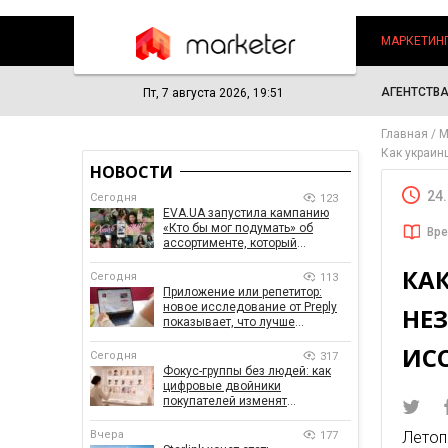
МАРКЕТИН
АГЕНТСТВ
Пт, 7 августа 2026, 19:51
Главная
М
Как украин
НОВОСТИ
24
Сегодня
123
EVA.UA запустила кампанию
«Кто бы мог подумать» об
Вре
ассортименте, который
покупатели не ожидают увидеть
КА
на платформе
Сегодня
113
Приложение или репетитор:
новое исследование от Preply
НЕ
показывает, что лучше
помогает заговорить на
ИС
иностранном языке
Сегодня
317
Фокус-группы без людей: как
цифровые двойники
покупателей изменят
маркетинговые исследования
Вчера
Летоп
177