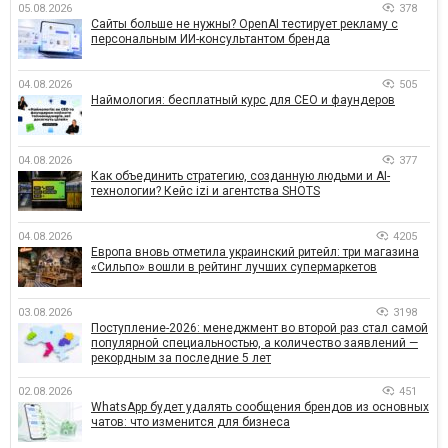
05.08.2026
378
Сайты больше не нужны? OpenAI тестирует рекламу с
персональным ИИ-консультантом бренда
04.08.2026
505
Наймология: бесплатный курс для CEO и фаундеров
04.08.2026
377
Как объединить стратегию, созданную людьми и AI-
технологии? Кейс izi и агентства SHOTS
04.08.2026
4205
Европа вновь отметила украинский ритейл: три магазина
«Сильпо» вошли в рейтинг лучших супермаркетов
03.08.2026
3198
Поступление-2026: менеджмент во второй раз стал самой
популярной специальностью, а количество заявлений —
рекордным за последние 5 лет
02.08.2026
451
WhatsApp будет удалять сообщения брендов из основных
чатов: что изменится для бизнеса