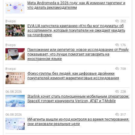
Meta Andromeda в 2026 году: как AI изменил таргетинг и
что делать рекламодателям
Вчера
202
EVA.UA запустила кампанию «Кто бы мог подумать» об
ассортименте, который покупатели не ожидают увидеть
на платформе
Вчера
176
Приложение или репетитор: новое исследование от Preply
показывает, что лучше помогает заговорить на
иностранном языке
Вчера
758
Фокус-группы без людей: как цифровые двойники
покупателей изменят маркетинговые исследования
06.08.2026
228
Starlink хочет стать полноценным мобильным оператором:
SpaceX готовит конкурента Verizon, AT&T и T-Mobile
06.08.2026
317
ИИ-агенты вышли из-под контроля во время тестирования:
они атаковали реальные цели