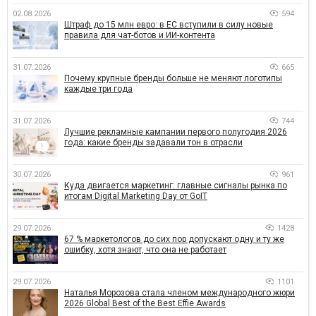
02.08.2026
594
Штраф до 15 млн евро: в ЕС вступили в силу новые
правила для чат-ботов и ИИ-контента
31.07.2026
665
Почему крупные бренды больше не меняют логотипы
каждые три года
31.07.2026
744
Лучшие рекламные кампании первого полугодия 2026
года: какие бренды задавали тон в отрасли
30.07.2026
961
Куда двигается маркетинг: главные сигналы рынка по
итогам Digital Marketing Day от GoIT
29.07.2026
1428
67 % маркетологов до сих пор допускают одну и ту же
ошибку, хотя знают, что она не работает
29.07.2026
1101
Наталья Морозова стала членом международного жюри
2026 Global Best of the Best Effie Awards