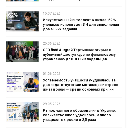
целью
15.07.2026
Искусственный интеллект в школе: 62 %
учеников используют ИИ для выполнения
домашних заданий
25.06.2026
CEO fint8 Андрей Тертышник открыл в
публичный доступ курс по финансовому
управлению для CEO и владельцев
бизнеса за $30 000
01.06.2026
Успеваемость учащихся ухудшилась за
два года: отсутствие мотивации и стресс
из-за войны — среди основных причин.
Исследование Viber и EdEra
29.05.2026
Рынок частного образования в Украине:
количество школ удвоилось, а число
учащихся выросло в 2,5 раза