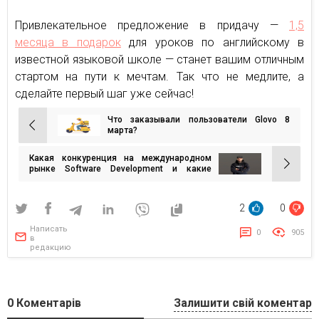
Привлекательное предложение в придачу —
1,5
месяца в подарок
для уроков по английскому в
известной языковой школе — станет вашим отличным
стартом на пути к мечтам. Так что не медлите, а
сделайте первый шаг уже сейчас!
Что заказывали пользователи Glovo 8
Навигация
марта?
по
Какая конкуренция на международном
записям
рынке Software Development и какие
преимущества у украинских
разработчиков
2
0
Написать
0
905
в
редакцию
0
Коментарів
Залишити свій коментар