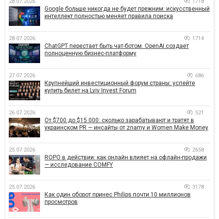
28.07.2026
1718
Google больше никогда не будет прежним: искусственный
интеллект полностью меняет правила поиска
28.07.2026
1714
ChatGPT перестает быть чат-ботом. OpenAI создает
полноценную бизнес-платформу
27.07.2026
686
Крупнейший инвестиционный форум страны: успейте
купить билет на Lviv Invest Forum
26.07.2026
521
От $700 до $15 000: сколько зарабатывают и тратят в
украинском PR — инсайты от znamy и Women Make Money
25.07.2026
2658
ROPO в действии: как онлайн влияет на офлайн-продажи
— исследование COMFY
25.07.2026
3178
Как один оборот принес Philips почти 10 миллионов
просмотров