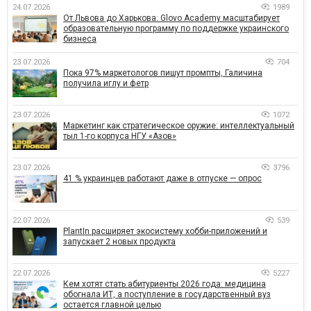
24.07.2026
1989
От Львова до Харькова: Glovo Academy масштабирует
образовательную программу по поддержке украинского
бизнеса
23.07.2026
704
Пока 97% маркетологов пишут промпты, Галичина
получила иглу и фетр
23.07.2026
1072
Маркетинг как стратегическое оружие: интеллектуальный
тыл 1-го корпуса НГУ «Азов»
23.07.2026
3796
41 % украинцев работают даже в отпуске — опрос
22.07.2026
539
PlantIn расширяет экосистему хобби-приложений и
запускает 2 новых продукта
22.07.2026
5227
Кем хотят стать абитуриенты 2026 года: медицина
обогнала ИТ, а поступление в государственный вуз
остается главной целью