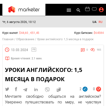
Чт, 6 августа 2026, 10:12
UA
RU
Курс валют:
$44,60 , €51,45
Курс Биткоин:
$64584
Главная
Образование
Уроки английского: 1,5 месяца в подарок
13.03.2024
PR
0
905
Время чтения: 2.1 мин.
УРОКИ АНГЛИЙСКОГО: 1,5
МЕСЯЦА В ПОДАРОК
2
0
Мечтаете свободно общаться на английском?
Уверенно путешествовать по миру, не чувствуя