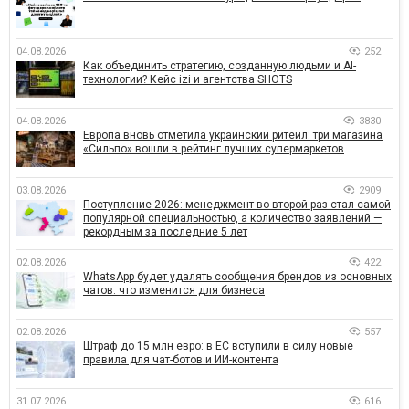
04.08.2026
252
Как объединить стратегию, созданную людьми и AI-
технологии? Кейс izi и агентства SHOTS
04.08.2026
3830
Европа вновь отметила украинский ритейл: три магазина
«Сильпо» вошли в рейтинг лучших супермаркетов
03.08.2026
2909
Поступление-2026: менеджмент во второй раз стал самой
популярной специальностью, а количество заявлений —
рекордным за последние 5 лет
02.08.2026
422
WhatsApp будет удалять сообщения брендов из основных
чатов: что изменится для бизнеса
02.08.2026
557
Штраф до 15 млн евро: в ЕС вступили в силу новые
правила для чат-ботов и ИИ-контента
31.07.2026
616