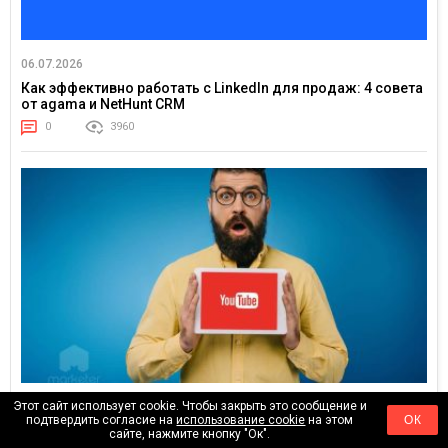
06.07.2026
Как эффективно работать с LinkedIn для продаж: 4 совета
от agama и NetHunt CRM
0
3960
Этот сайт использует cookie. Чтобы закрыть это сообщение и
24.02.2026
подтвердить согласие на
использование cookie
на этом
ОК
Тренды YouTube 2026: куда движется внимание зрителя
сайте, нажмите кнопку "Ок".