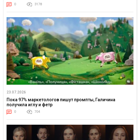
0
3178
23.07.2026
Пока 97% маркетологов пишут промпты, Галичина
получила иглу и фетр
0
704