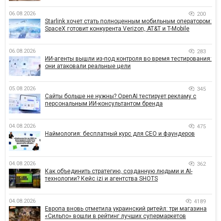
06.08.2026
200
Starlink хочет стать полноценным мобильным оператором:
SpaceX готовит конкурента Verizon, AT&T и T-Mobile
06.08.2026
283
ИИ-агенты вышли из-под контроля во время тестирования:
они атаковали реальные цели
05.08.2026
345
Сайты больше не нужны? OpenAI тестирует рекламу с
персональным ИИ-консультантом бренда
04.08.2026
475
Наймология: бесплатный курс для CEO и фаундеров
04.08.2026
362
Как объединить стратегию, созданную людьми и AI-
технологии? Кейс izi и агентства SHOTS
04.08.2026
4189
Европа вновь отметила украинский ритейл: три магазина
«Сильпо» вошли в рейтинг лучших супермаркетов