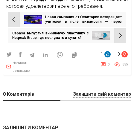
которая удовлетворит все его требования.
Новая кампания от Освитории возвращает
Навигация
учителей в поле видимости — через
простой, но сильный месседж
по
Cepasa выпустил виниловую пластинку с
записям
Netpeak Group: где послушать и купить?
1
0
Написать
0
855
в
редакцию
0
Коментарів
Залишити свій коментар
ЗАЛИШИТИ КОМЕНТАР