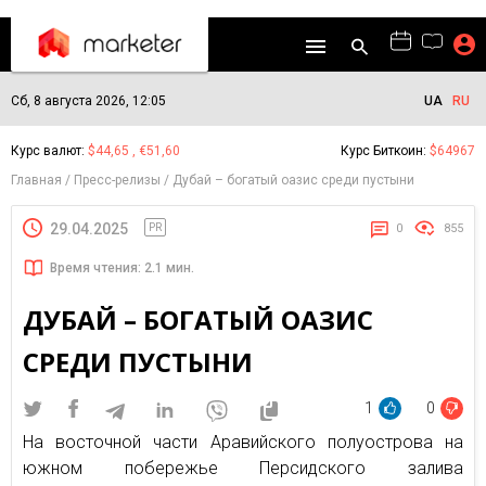
Сб, 8 августа 2026, 12:05
UA
RU
Курс валют:
$44,65 , €51,60
Курс Биткоин:
$64967
Главная
Пресс-релизы
Дубай – богатый оазис среди пустыни
29.04.2025
PR
0
855
Время чтения: 2.1 мин.
ДУБАЙ – БОГАТЫЙ ОАЗИС
СРЕДИ ПУСТЫНИ
1
0
На восточной части Аравийского полуострова на
южном побережье Персидского залива