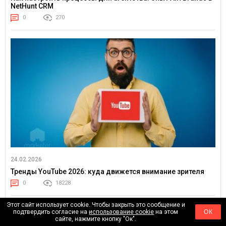
NetHunt CRM
0
270
24.02.2026
Тренды YouTube 2026: куда движется внимание зрителя
0
18228
Этот сайт использует cookie. Чтобы закрыть это сообщение и
подтвердить согласие на
использование cookie
на этом
ОК
сайте, нажмите кнопку "Ок".