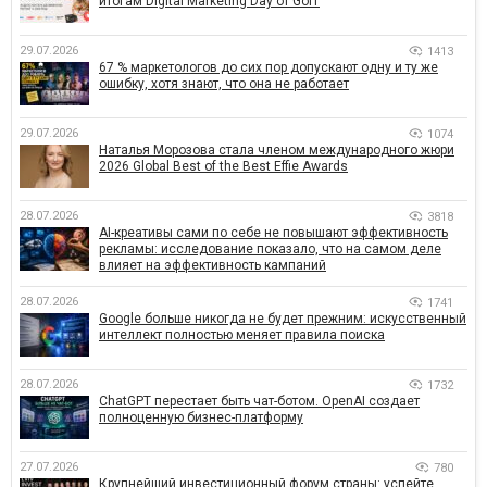
итогам Digital Marketing Day от GoIT
29.07.2026
1413
67 % маркетологов до сих пор допускают одну и ту же
ошибку, хотя знают, что она не работает
29.07.2026
1074
Наталья Морозова стала членом международного жюри
2026 Global Best of the Best Effie Awards
28.07.2026
3818
AI-креативы сами по себе не повышают эффективность
рекламы: исследование показало, что на самом деле
влияет на эффективность кампаний
28.07.2026
1741
Google больше никогда не будет прежним: искусственный
интеллект полностью меняет правила поиска
28.07.2026
1732
ChatGPT перестает быть чат-ботом. OpenAI создает
полноценную бизнес-платформу
27.07.2026
780
Крупнейший инвестиционный форум страны: успейте