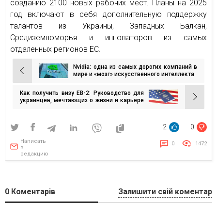
созданию 2100 новых рабочих мест. Планы на 2025
год включают в себя дополнительную поддержку
талантов из Украины, Западных Балкан,
Средиземноморья и инноваторов из самых
отдаленных регионов ЕС.
Nvidia: одна из самых дорогих компаний в
Навигация
мире и «мозг» искусственного интеллекта
по
Как получить визу EB-2: Руководство для
записям
украинцев, мечтающих о жизни и карьере
в США
2
0
Написать
0
1472
в
редакцию
0
Коментарів
Залишити свій коментар