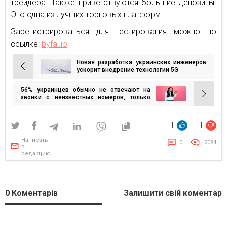
трейдера. Также приветствуются большие депозиты.
Это одна из лучших торговых платформ.
Зарегистрироваться для тестирования можно по
ссылке:
byfal.io
Новая разработка украинских инженеров
Навигация
ускорит внедрение технологии 5G
по
56% украинцев обычно не отвечают на
записям
звонки с неизвестных номеров, только
10% перезвонят — опрос
1
1
Написать
0
2084
в
редакцию
0
Коментарів
Залишити свій коментар