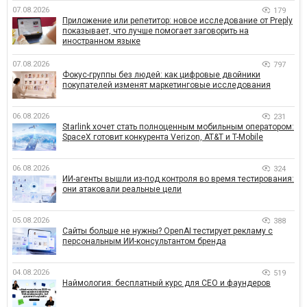
07.08.2026
179
Приложение или репетитор: новое исследование от Preply
показывает, что лучше помогает заговорить на
иностранном языке
07.08.2026
797
Фокус-группы без людей: как цифровые двойники
покупателей изменят маркетинговые исследования
06.08.2026
231
Starlink хочет стать полноценным мобильным оператором:
SpaceX готовит конкурента Verizon, AT&T и T-Mobile
06.08.2026
324
ИИ-агенты вышли из-под контроля во время тестирования:
они атаковали реальные цели
05.08.2026
388
Сайты больше не нужны? OpenAI тестирует рекламу с
персональным ИИ-консультантом бренда
04.08.2026
519
Наймология: бесплатный курс для CEO и фаундеров