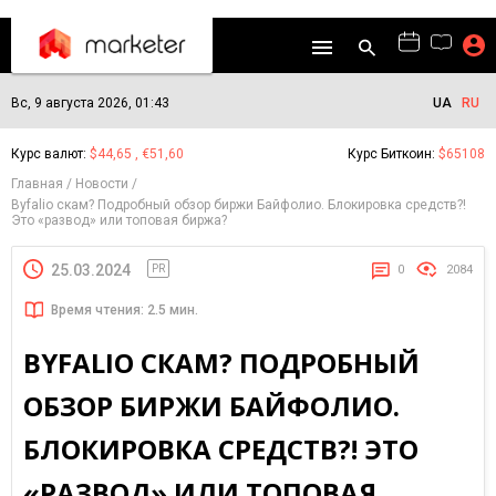
Вс, 9 августа 2026, 01:43
UA
RU
Курс валют:
$44,65 , €51,60
Курс Биткоин:
$65108
Главная
Новости
Byfalio скам? Подробный обзор биржи Байфолио. Блокировка средств?!
Это «развод» или топовая биржа?
25.03.2024
PR
0
2084
Время чтения: 2.5 мин.
BYFALIO СКАМ? ПОДРОБНЫЙ
ОБЗОР БИРЖИ БАЙФОЛИО.
БЛОКИРОВКА СРЕДСТВ?! ЭТО
«РАЗВОД» ИЛИ ТОПОВАЯ