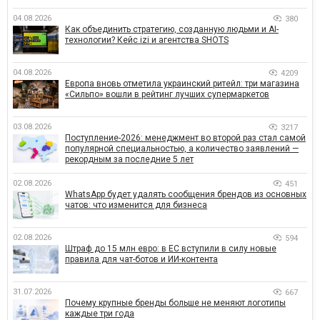
04.08.2026
380
Как объединить стратегию, созданную людьми и AI-
технологии? Кейс izi и агентства SHOTS
04.08.2026
4209
Европа вновь отметила украинский ритейл: три магазина
«Сильпо» вошли в рейтинг лучших супермаркетов
03.08.2026
3217
Поступление-2026: менеджмент во второй раз стал самой
популярной специальностью, а количество заявлений —
рекордным за последние 5 лет
02.08.2026
451
WhatsApp будет удалять сообщения брендов из основных
чатов: что изменится для бизнеса
02.08.2026
594
Штраф до 15 млн евро: в ЕС вступили в силу новые
правила для чат-ботов и ИИ-контента
31.07.2026
667
Почему крупные бренды больше не меняют логотипы
каждые три года