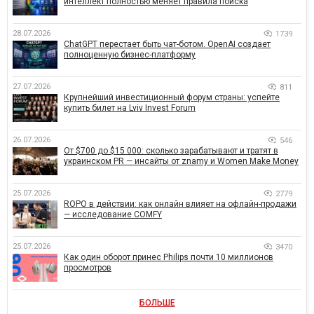
интеллект полностью меняет правила поиска
28.07.2026
1739
ChatGPT перестает быть чат-ботом. OpenAI создает
полноценную бизнес-платформу
27.07.2026
811
Крупнейший инвестиционный форум страны: успейте
купить билет на Lviv Invest Forum
26.07.2026
546
От $700 до $15 000: сколько зарабатывают и тратят в
украинском PR — инсайты от znamy и Women Make Money
25.07.2026
2779
ROPO в действии: как онлайн влияет на офлайн-продажи
— исследование COMFY
25.07.2026
3470
Как один оборот принес Philips почти 10 миллионов
просмотров
БОЛЬШЕ