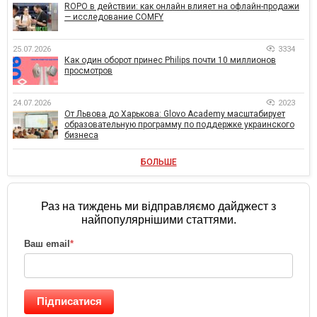
ROPO в действии: как онлайн влияет на офлайн-продажи
— исследование COMFY
25.07.2026
3334
Как один оборот принес Philips почти 10 миллионов
просмотров
24.07.2026
2023
От Львова до Харькова: Glovo Academy масштабирует
образовательную программу по поддержке украинского
бизнеса
БОЛЬШЕ
Раз на тиждень ми відправляємо дайджест з
найпопулярнішими статтями.
Ваш email
*
Підписатися