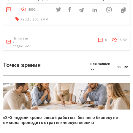
правильно выстроить здесь коммуникацию, Reddit становится не только
отличным каналом трафика, но и источником ценных инсайтов: что […]
0
4892
,
,
Reddit
SEO
SMM
Написать
0
5292
в
редакцию
Точка зрения
Все записи
>>
«2–3 недели кропотливой работы»: без чего бизнесу нет
смысла проводить стратегическую сессию