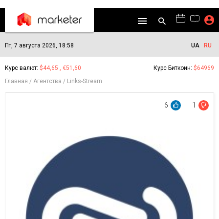
Пт, 7 августа 2026, 18:58
UA
RU
Курс валют:
$44,65 , €51,60
Курс Биткоин:
$64969
Главная
Агентства
Links-Stream
6
1