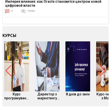
Империя влияния: как Oracle становится центром новой
цифровой власти
0
10940
КУРСЫ
Курс
Директор з
8 днів до змін
Курс-ін
програмування
маркетингу
з Mot
Binariks
курс від
Desi
Training
WebPromoExperts
Center