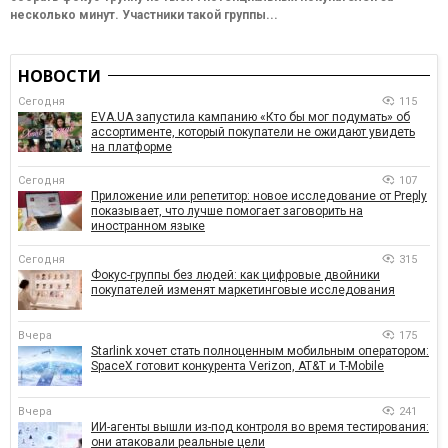
несколько минут. Участники такой группы...
НОВОСТИ
Сегодня
115
EVA.UA запустила кампанию «Кто бы мог подумать» об
ассортименте, который покупатели не ожидают увидеть
на платформе
Сегодня
107
Приложение или репетитор: новое исследование от Preply
показывает, что лучше помогает заговорить на
иностранном языке
Сегодня
315
Фокус-группы без людей: как цифровые двойники
покупателей изменят маркетинговые исследования
Вчера
175
Starlink хочет стать полноценным мобильным оператором:
SpaceX готовит конкурента Verizon, AT&T и T-Mobile
Вчера
241
ИИ-агенты вышли из-под контроля во время тестирования:
они атаковали реальные цели