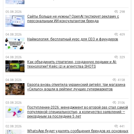
05.08.2026
298
Сайты больше не нужны? OpenAI тестирует рекламу с
персональным ИИ-консультантом бренда
04.08.2026
409
Наймология: бесплатный курс для CEO и фаундеров
04.08.2026
329
Как объединить стратегию, созданную людьми и AI-
технологии? Кейс izi и агентства SHOTS
04.08.2026
4158
Европа вновь отметила украинский ритейл: три магазина
«Сильпо» вошли в рейтинг лучших супермаркетов
03.08.2026
3106
Поступление-2026: менеджмент во второй раз стал самой
популярной специальностью, а количество заявлений —
рекордным за последние 5 лет
02.08.2026
441
WhatsApp будет удалять сообщения брендов из основных