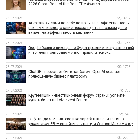
2026 Global Best of the Best Effie Awards
28.07.2026
3797
AI-креативы сами по себе не повышают эффективность
рекламы: исследование показало, что на самом деле
влияет на эффективность кампаний
28.07.2026
1735
Google больше никогда не будет прежним: искусственный
интеллект полностью меняет правила поиска
28.07.2026
1728
ChatGPT перестает быть чат-ботом. OpenAI создает
полноценную бизнес-платформу
27.07.2026
750
Крупнейший инвестиционный форум страны: успейте
купить билет на Lviv Invest Forum
26.07.2026
540
От $700 до $15 000: сколько зарабатывают и тратят в
украинском PR — инсайты от znamy и Women Make Money
25.07.2026
2726