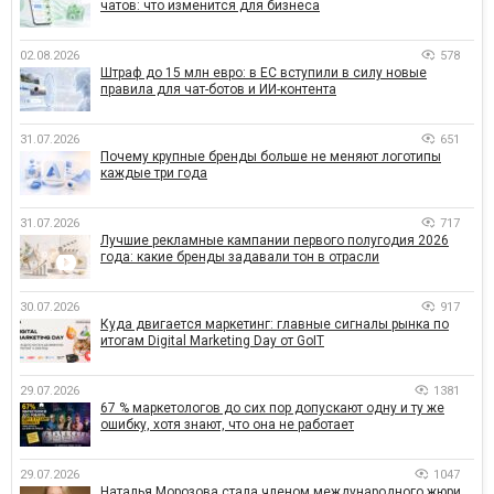
чатов: что изменится для бизнеса
02.08.2026
578
Штраф до 15 млн евро: в ЕС вступили в силу новые
правила для чат-ботов и ИИ-контента
31.07.2026
651
Почему крупные бренды больше не меняют логотипы
каждые три года
31.07.2026
717
Лучшие рекламные кампании первого полугодия 2026
года: какие бренды задавали тон в отрасли
30.07.2026
917
Куда двигается маркетинг: главные сигналы рынка по
итогам Digital Marketing Day от GoIT
29.07.2026
1381
67 % маркетологов до сих пор допускают одну и ту же
ошибку, хотя знают, что она не работает
29.07.2026
1047
Наталья Морозова стала членом международного жюри