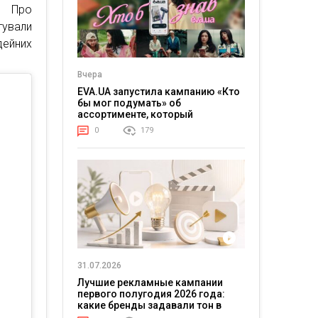
ї. Про
ували
ейних
Вчера
EVA.UA запустила кампанию «Кто
бы мог подумать» об
ассортименте, который
покупатели не ожидают увидеть
0
179
на платформе
31.07.2026
Лучшие рекламные кампании
первого полугодия 2026 года:
какие бренды задавали тон в
отрасли