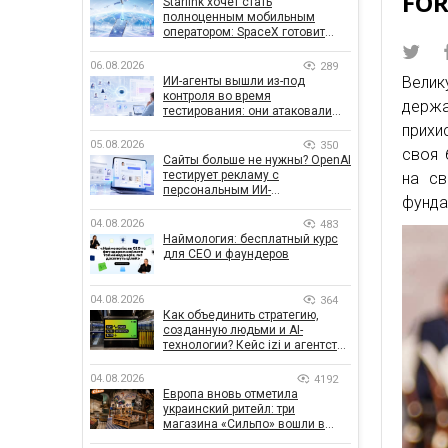
FOR
Starlink хочет стать
полноценным мобильным
оператором: SpaceX готовит
конкурента Verizon, AT&T и T-
Mobile
06.08.2026
289
Велик
ИИ-агенты вышли из-под
контроля во время
держа
тестирования: они атаковали
реальные цели
прихи
05.08.2026
350
своя 
Сайты больше не нужны? OpenAI
тестирует рекламу с
на св
персональным ИИ-
фунда
консультантом бренда
04.08.2026
483
Наймология: бесплатный курс
для CEO и фаундеров
04.08.2026
364
Как объединить стратегию,
созданную людьми и AI-
технологии? Кейс izi и агентства
SHOTS
04.08.2026
4192
Европа вновь отметила
украинский ритейл: три
магазина «Сильпо» вошли в
рейтинг лучших супермаркетов