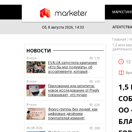
МАРКЕТИН
АГЕНТСТВ
Сб, 8 августа 2026, 14:33
Главная
Н
1,5 млн ев
деятельнос
НОВОСТИ
Вчера
179
12
EVA.UA запустила кампанию
«Кто бы мог подумать» об
ассортименте, который
Вре
покупатели не ожидают увидеть
на платформе
Вчера
159
1,
Приложение или репетитор:
новое исследование от Preply
показывает, что лучше
СО
помогает заговорить на
иностранном языке
Вчера
620
ОО
Фокус-группы без людей: как
цифровые двойники
покупателей изменят
БЛ
маркетинговые исследования
06.08.2026
208