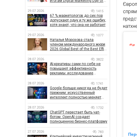
итогам Digital Marketing Day от
Європ
GoIT
спря
29.07.2026
1415
67 % маркетологов до сих пор
пред
допускают одну и ту же ошибку,
хотя знают, что она не работает
натхне
29.07.2026
1077
Наталья Морозова стала
членом международного жюри
2026 Global Best of the Best Effie
Awards
28.07.2026
3822
AI-креативы сами по себе не
повышают эффективность
рекламы: исследование
показало, что на самом деле
влияет на эффективность
28.07.2026
1741
кампаний
Google больше никогда не будет
прежним: искусственный
интеллект полностью меняет
правила поиска
28.07.2026
1732
ChatGPT перестает быть чат-
ботом. OpenAI создает
полноценную бизнес-платформу
27.07.2026
783
Пер
Крупнейший инвестиционный