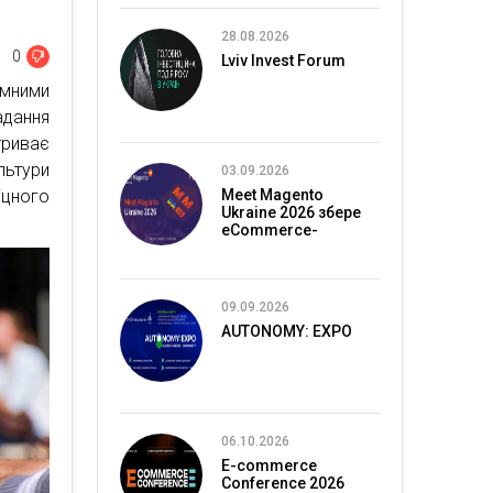
28.08.2026
0
Lviv Invest Forum
емними
адання
триває
льтури
03.09.2026
іцного
Meet Magento
Ukraine 2026 збере
eCommerce-
спільноту в Києві
09.09.2026
AUTONOMY: EXPO
06.10.2026
E-commerce
Conference 2026