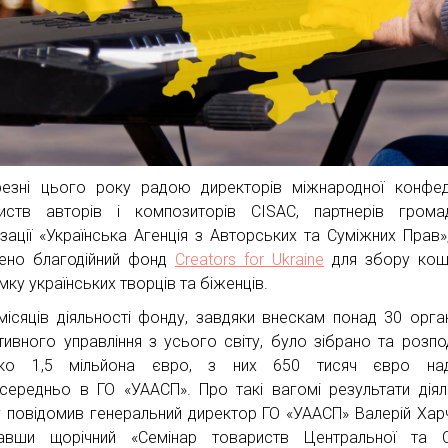
езні цього року радою директорів міжнародної конфед
иств авторів і композиторів CISAC, партнерів грома
ізації «Українська Агенція з Авторських та Суміжних Прав»
ено благодійний фонд
Creators for Ukraine
для збору кош
мку українських творців та біженців.
місяців діяльності фонду, завдяки внескам понад 30 орган
тивного управління з усього світу, було зібрано та розпо
ько 1,5 мільйона євро, з них 650 тисяч євро над
середньо в ГО «УААСП». Про такі вагомі результати діял
 повідомив генеральний директор ГО «УААСП» Валерій Хар
давши щорічний «Семінар товариств Центральної та С