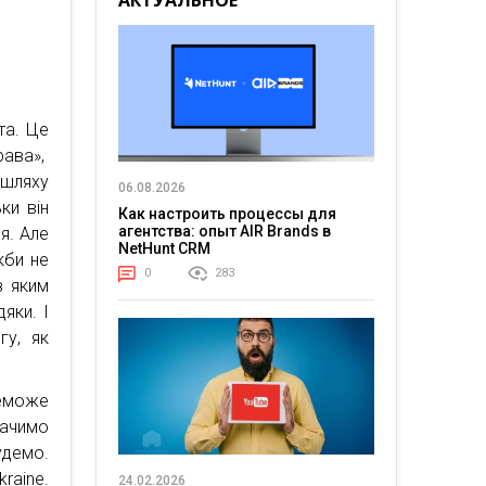
АКТУАЛЬНОЕ
та. Це
рава»,
 шляху
06.08.2026
ки він
Как настроить процессы для
агентства: опыт AIR Brands в
я. Але
NetHunt CRM
кби не
0
283
з яким
яки. І
гу, як
реможе
бачимо
удемо.
raine.
24.02.2026