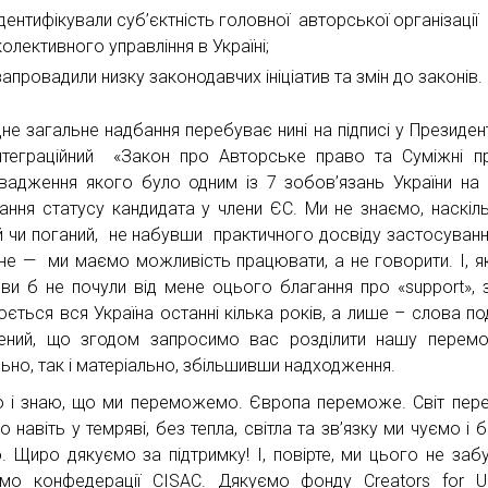
ідентифікували суб’єктність головної авторської організації
колективного управління в Україні;
запровадили низку законодавчих ініціатив та змін до законів.
не загальне надбання перебуває нині на підписі у Президен
нтеграційний «Закон про Авторське право та Суміжні п
вадження якого було одним із 7 зобов’язань України на
ання статусу кандидата у члени ЄС. Ми не знаємо, наскіль
й чи поганий, не набувши практичного досвіду застосуванн
не — ми маємо можливість працювати, а не говорити. І, я
, ви б не почули від мене оцього благання про «support», 
юється вся Україна останні кілька років, а лише – слова под
ений, що згодом запросимо вас розділити нашу перемо
ьно, так і матеріально, збільшивши надходження.
ю і знаю, що ми переможемо. Європа переможе. Світ пе
о навіть у темряві, без тепла, світла та зв’язку ми чуємо і 
. Щиро дякуємо за підтримку! І, повірте, ми цього не заб
мо конфедерації CISAC. Дякуємо фонду Creators for Uk