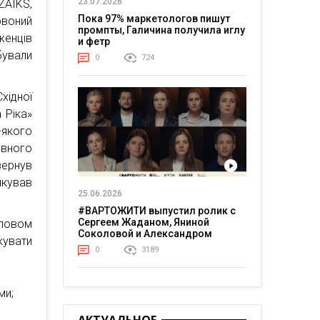
23.07.2026
ZAIKS,
Пока 97% маркетологов пишут
рвоний
промпты, Галичина получила иглу
женців
и фетр
ували
0
724
хідної
 Ріка»
-якого
ивного
вернув
якував
25.06.2026
#ВАРТОЖИТИ выпустил ролик с
Сергеем Жаданом, Яниной
ловом
Соколовой и Александром
кувати
Тереном о жизни в постоянном
0
3189
напряжении
ми;