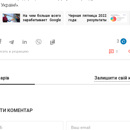
Україні!».
На чем больше всего
Черная пятница 2022
игация
зарабатывает Google
года: результаты
и какая структура
распродажи от
доходов этой
Admitad
исям
компании
3
исать в редакцию
0
арів
Залишити свій 
ТИ КОМЕНТАР