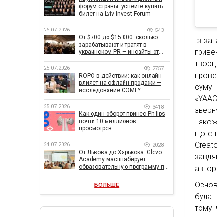
форум страны: успейте купить
билет на Lviv Invest Forum
26.07.2026
543
От $700 до $15 000: сколько
Із за
зарабатывают и тратят в
гриве
украинском PR — инсайты от
znamy и Women Make Money
твор
25.07.2026
2757
прове
ROPO в действии: как онлайн
влияет на офлайн-продажи —
суму 
исследование COMFY
«УААС
25.07.2026
3418
зверн
Как один оборот принес Philips
Також
почти 10 миллионов
просмотров
що є 
Creat
24.07.2026
2028
От Львова до Харькова: Glovo
завдя
Academy масштабирует
образовательную программу по
автор
поддержке украинского
бизнеса
Основ
БОЛЬШЕ
була 
тому 