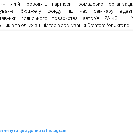
и», який проводять партнери громадської організаці
мування бюджету фонду під час семінару відзвіт
ставники польського товариства авторів ZAIKS – ід
нників та одних з ініціаторів заснування Creators for Ukraine.
еглянути цей допис в Instagram