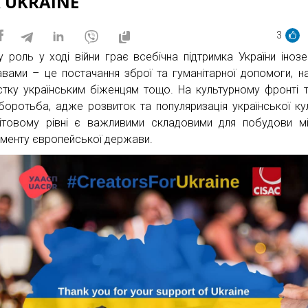
 UKRAINE
3
у роль у ході війни грає всебічна підтримка України іноз
вами – це постачання зброї та гуманітарної допомоги, н
стку українським біженцям тощо. На культурному фронті 
боротьба, адже розвиток та популяризація української ку
ітовому рівні є важливими складовими для побудови м
менту європейської держави.