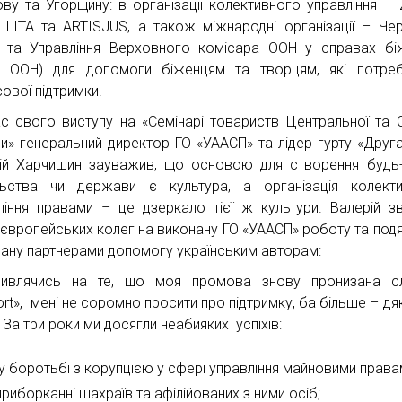
ву та Угорщину: в організації колективного управління – 
 LITA та ARTISJUS, а також міжнародні організації – Че
 та Управління Верховного комісара ООН у справах бі
 ООН) для допомоги біженцям та творцям, які потреб
сової підтримки.
ас свого виступу на «Семінарі товариств Центральної та С
и» генеральний директор ГО «УААСП» та лідер гурту «Друга
ій Харчишин зауважив, що основою для створення будь
льства чи держави є культура, а організація колект
ління правами – це дзеркало тієї ж культури. Валерій з
 європейських колег на виконану ГО «УААСП» роботу та под
дану партнерами допомогу українським авторам:
дивлячись на те, що моя промова знову пронизана с
ort», мені не соромно просити про підтримку, ба більше – дя
. За три роки ми досягли неабияких успіхів:
у боротьбі з корупцією у сфері управління майновими права
приборканні шахраїв та афілійованих з ними осіб;