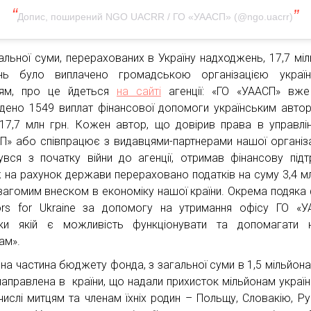
Допис, поширений NGO UACRR / ГО «УААСП» (@ngo.uacrr)
гальної суми, перерахованих в Україну надходжень, 17,7 міл
нь було виплачено громадською організацією україн
цям, про це йдеться
на сайті
агенції: «ГО «УААСП» вже
дено 1549 виплат фінансової допомоги українським авто
17,7 млн грн. Кожен автор, що довірив права в управлі
П» або співпрацює з видавцями-партнерами нашої організац
увся з початку війни до агенції, отримав фінансову підт
 на рахунок держави перераховано податків на суму 3,4 мл
вагомим внеском в економіку нашої країни. Окрема подяка
ors for Ukraine за допомогу на утримання офісу ГО «У
ки якій є можливість функціонувати та допомагати 
ам».
на частина бюджету фонда, з загальної суми в 1,5 мільйона
направлена в країни, що надали прихисток мільйонам україн
числі митцям та членам їхніх родин – Польщу, Словакію, Ру