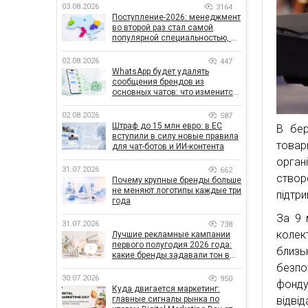
03.08.2026
3164
Поступление-2026: менеджмент
во второй раз стал самой
популярной специальностью, а
количество заявлений —
рекордным за последние 5 лет
02.08.2026
447
WhatsApp будет удалять
сообщения брендов из
основных чатов: что изменится
для бизнеса
02.08.2026
587
Штраф до 15 млн евро: в ЕС
В бер
вступили в силу новые правила
товар
для чат-ботов и ИИ-контента
орган
31.07.2026
662
створ
Почему крупные бренды больше
не меняют логотипы каждые три
підтри
года
За 9 
31.07.2026
738
колек
Лучшие рекламные кампании
первого полугодия 2026 года:
близ
какие бренды задавали тон в
отрасли
безпо
30.07.2026
950
фонду
Куда двигается маркетинг:
главные сигналы рынка по
відві