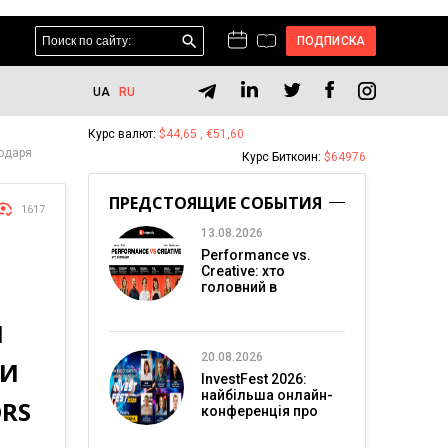
ПОДПИСКА
UA
RU
Курс валют:
$44,65 , €51,60
одаря
Курс Биткоин:
$64976
ПРЕДСТОЯЩИЕ СОБЫТИЯ
1617
13.08.2026
Performance vs.
Creative: хто
головний в
перформанс-
маркетингу?
Ы
20.08.2026
ТИ
InvestFest 2026:
найбільша онлайн-
RS
конференція про
інвестиції