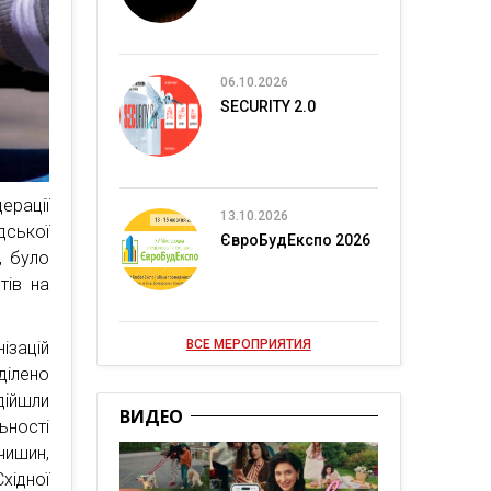
06.10.2026
SECURITY 2.0
ерації
13.10.2026
дської
ЄвроБудЕкспо 2026
, було
тів на
ВСЕ МЕРОПРИЯТИЯ
ізацій
ділено
ійшли
ВИДЕО
ьності
чишин,
хідної