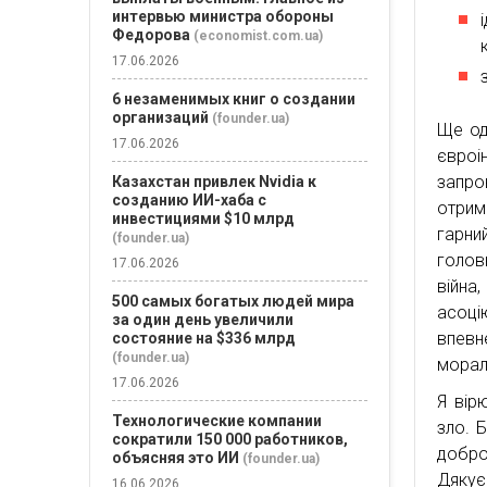
интервью министра обороны
Федорова
(economist.com.ua)
17.06.2026
6 незаменимых книг о создании
организаций
(founder.ua)
Ще од
17.06.2026
євроі
запро
Казахстан привлек Nvidia к
созданию ИИ-хаба с
отрим
инвестициями $10 млрд
гарни
(founder.ua)
голов
17.06.2026
війна
500 самых богатых людей мира
асоці
за один день увеличили
впевн
состояние на $336 млрд
(founder.ua)
морал
17.06.2026
Я вір
Технологические компании
зло. Б
сократили 150 000 работников,
добро
объясняя это ИИ
(founder.ua)
Дякує
16.06.2026