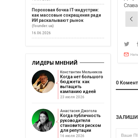
Слава 
Пороховая бочка IT-индустрии:
как массовые сокращения ради
Нав
ИИ раскалывают рынок
по
(founder.ua)
зап
16.06.2026
Нап
ЛИДЕРЫ МНЕНИЙ
Константин Мельников
Когда нет большого
бюджета: как
0
Комент
вытащить
кампанию идеей
23 июля 2026
Анастасия Джогола
Когда публичность
ЗАЛИШИ
руководителя
становится риском
для репутации
16 июля 2026