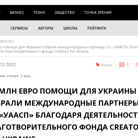
Г
БИЗНЕС
ТЕХНО
ОБЩЕСТВО
ТОЧКА ЗРЕНИЯ
А
СЕРВИСЫ
АВТОРЫ
ШКОЛЫ
РЕЙТИНГИ
овости
ро помощи для Украины собрали международные партнеры ОО «УААСП» благ
ти благотворительного фонда Creators for Ukraine
.12.2022
0
Charity
мя чтения: 3 мин.
5 МЛН ЕВРО ПОМОЩИ ДЛЯ УКРАИНЫ
БРАЛИ МЕЖДУНАРОДНЫЕ ПАРТНЕР
 «УААСП» БЛАГОДАРЯ ДЕЯТЕЛЬНОС
АГОТВОРИТЕЛЬНОГО ФОНДА CREATO