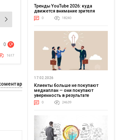
Тренды YouTube 2026: куда
движется внимание зрителя
0
18240
0
1617
17.02.2026
коментар
Клиенты больше не покупают
медиаплан — они покупают
уверенность в результате
0
24639