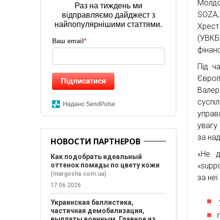
Молдо
Раз на тиждень ми
SOZA,
відправляємо дайджест з
найпопулярнішими статтями.
Хрест
(УВКБ
Ваш email
*
фінан
Під ч
Європ
Підписатися
Валер
суспі
Надано SendPulse
управ
увагу
за на
НОВОСТИ ПАРТНЕРОВ
«Не 
Как подобрать идеальный
«supp
оттенок помады по цвету кожи
(margosha.com.ua)
за неї
17.06.2026
Украинская баллистика,
частичная демобилизация,
выплаты военным. Главное из