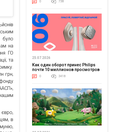
0
738
ьйонів
ським
 було
рам на
ння ГО
25.07.2026
ії, та
Как один оборот принес Philips
римку.
почти 10 миллионов просмотров
н грн,
0
3418
 фонду
ААСП»,
нашим
 євро,
цям, в
мунію,