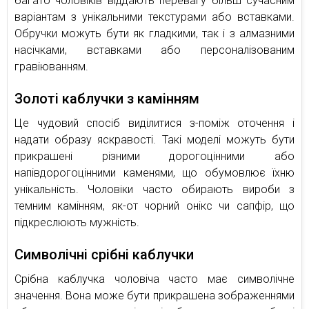
багато чоловіків віддають перевагу більш сучасним
варіантам з унікальними текстурами або вставками.
Обручки можуть бути як гладкими, так і з алмазними
насічками, вставками або персоналізованим
гравіюванням.
Золоті каблучки з камінням
Це чудовий спосіб виділитися з-поміж оточення і
надати образу яскравості. Такі моделі можуть бути
прикрашені різними дорогоцінними або
напівдорогоцінними каменями, що обумовлює їхню
унікальність. Чоловіки часто обирають вироби з
темним камінням, як-от чорний онікс чи сапфір, що
підкреслюють мужність.
Символічні срібні каблучки
Срібна каблучка чоловіча часто має символічне
значення. Вона може бути прикрашена зображеннями