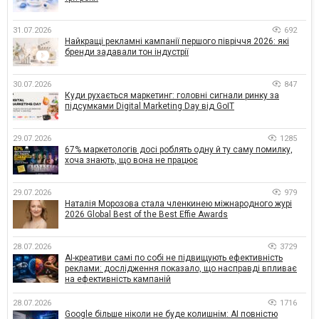
31.07.2026
692
Найкращі рекламні кампанії першого півріччя 2026: які
бренди задавали тон індустрії
30.07.2026
847
Куди рухається маркетинг: головні сигнали ринку за
підсумками Digital Marketing Day від GoIT
29.07.2026
1285
67% маркетологів досі роблять одну й ту саму помилку,
хоча знають, що вона не працює
29.07.2026
979
Наталія Морозова стала членкинею міжнародного журі
2026 Global Best of the Best Effie Awards
28.07.2026
3729
AI-креативи самі по собі не підвищують ефективність
реклами: дослідження показало, що насправді впливає
на ефективність кампаній
28.07.2026
1716
Google більше ніколи не буде колишнім: AI повністю