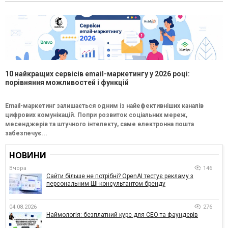
10 найкращих сервісів email-маркетингу у 2026 році:
порівняння можливостей і функцій
Email-маркетинг залишається одним із найефективніших каналів
цифрових комунікацій. Попри розвиток соціальних мереж,
месенджерів та штучного інтелекту, саме електронна пошта
забезпечує...
НОВИНИ
Вчора
146
Сайти більше не потрібні? OpenAI тестує рекламу з
персональним ШІ-консультантом бренду
04.08.2026
276
Наймологія: безплатний курс для CEO та фаундерів