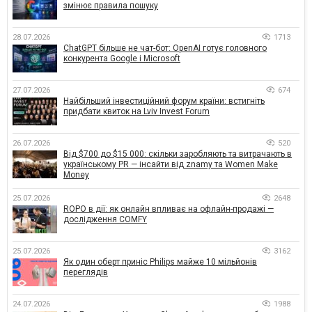
змінює правила пошуку
28.07.2026
1713
ChatGPT більше не чат-бот: OpenAI готує головного
конкурента Google і Microsoft
27.07.2026
674
Найбільший інвестиційний форум країни: встигніть
придбати квиток на Lviv Invest Forum
26.07.2026
520
Від $700 до $15 000: скільки заробляють та витрачають в
українському PR — інсайти від znamy та Women Make
Money
25.07.2026
2648
ROPO в дії: як онлайн впливає на офлайн-продажі —
дослідження COMFY
25.07.2026
3162
Як один оберт приніс Philips майже 10 мільйонів
переглядів
24.07.2026
1988