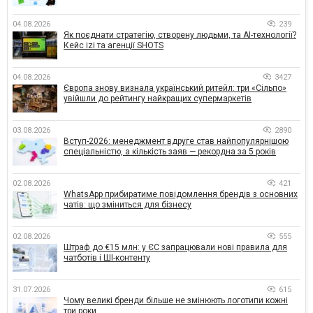
04.08.2026
239
Як поєднати стратегію, створену людьми, та AI-технології?
Кейс izi та агенції SHOTS
04.08.2026
3427
Європа знову визнала український ритейл: три «Сільпо»
увійшли до рейтингу найкращих супермаркетів
03.08.2026
2890
Вступ-2026: менеджмент вдруге став найпопулярнішою
спеціальністю, а кількість заяв — рекордна за 5 років
02.08.2026
421
WhatsApp прибиратиме повідомлення брендів з основних
чатів: що зміниться для бізнесу
02.08.2026
555
Штраф до €15 млн: у ЄС запрацювали нові правила для
чатботів і ШІ-контенту
31.07.2026
615
Чому великі бренди більше не змінюють логотипи кожні
три роки