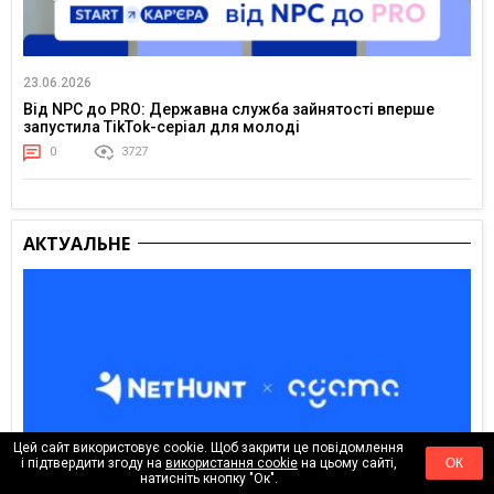
23.06.2026
Від NPC до PRO: Державна служба зайнятості вперше
запустила TikTok-серіал для молоді
0
3727
АКТУАЛЬНЕ
Цей сайт використовує cookie. Щоб закрити це повідомлення
і підтвердити згоду на
використання cookie
на цьому сайті,
ОК
натисніть кнопку "Ок".