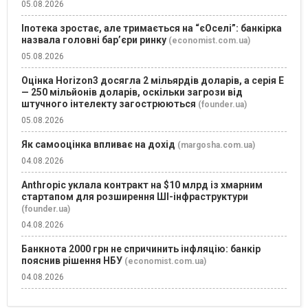
05.08.2026
Іпотека зростає, але тримається на “єОселі”: банкірка
назвала головні бар’єри ринку
(economist.com.ua)
05.08.2026
Оцінка Horizon3 досягла 2 мільярдів доларів, а серія E
— 250 мільйонів доларів, оскільки загрози від
штучного інтелекту загострюються
(founder.ua)
05.08.2026
Як самооцінка впливає на дохід
(margosha.com.ua)
04.08.2026
Anthropic уклала контракт на $10 млрд із хмарним
стартапом для розширення ШІ-інфраструктури
(founder.ua)
04.08.2026
Банкнота 2000 грн не спричинить інфляцію: банкір
пояснив рішення НБУ
(economist.com.ua)
04.08.2026