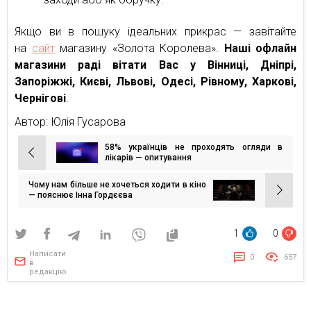
Якщо ви в пошуку ідеальних прикрас — завітайте
на
сайт
магазину «Золота Королева».
Наші офлайн
магазини раді вітати Вас у Вінниці, Дніпрі,
Запоріжжі, Києві, Львові, Одесі, Рівному, Харкові,
Чернігові
.
Автор: Юлія Гусарова
58% українців не проходять огляди в
Навігація
лікарів — опитування
записів
Чому нам більше не хочеться ходити в кіно
— пояснює Інна Гордєєва
1
0
Написати
0
657
в
редакцію