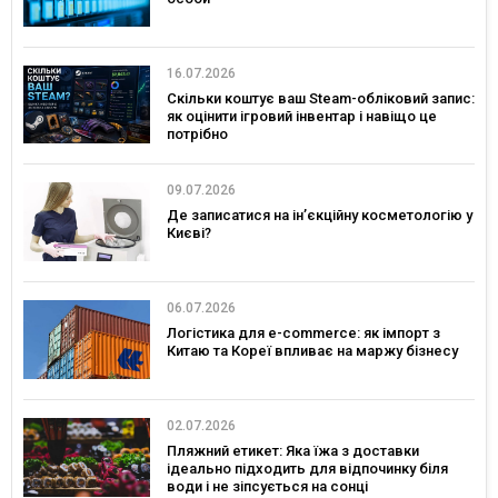
16.07.2026
Скільки коштує ваш Steam-обліковий запис:
як оцінити ігровий інвентар і навіщо це
потрібно
09.07.2026
Де записатися на ін’єкційну косметологію у
Києві?
06.07.2026
Логістика для e-commerce: як імпорт з
Китаю та Кореї впливає на маржу бізнесу
02.07.2026
Пляжний етикет: Яка їжа з доставки
ідеально підходить для відпочинку біля
води і не зіпсується на сонці