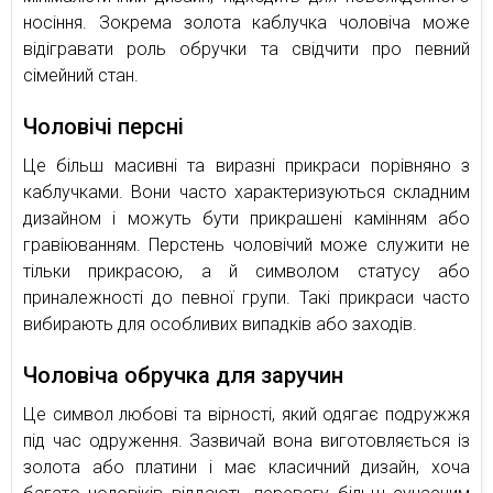
носіння. Зокрема золота каблучка чоловіча може
відігравати роль обручки та свідчити про певний
сімейний стан.
Чоловічі персні
Це більш масивні та виразні прикраси порівняно з
каблучками. Вони часто характеризуються складним
дизайном і можуть бути прикрашені камінням або
гравіюванням. Перстень чоловічий може служити не
тільки прикрасою, а й символом статусу або
приналежності до певної групи. Такі прикраси часто
вибирають для особливих випадків або заходів.
Чоловіча обручка для заручин
Це символ любові та вірності, який одягає подружжя
під час одруження. Зазвичай вона виготовляється із
золота або платини і має класичний дизайн, хоча