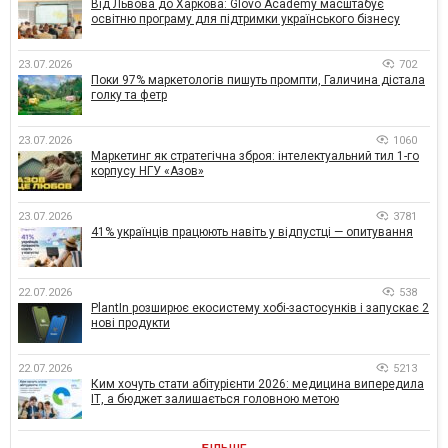
Від Львова до Харкова: Glovo Academy масштабує
освітню програму для підтримки українського бізнесу
23.07.2026
702
Поки 97% маркетологів пишуть промпти, Галичина дістала
голку та фетр
23.07.2026
1060
Маркетинг як стратегічна зброя: інтелектуальний тил 1-го
корпусу НГУ «Азов»
23.07.2026
3781
41% українців працюють навіть у відпустці — опитування
22.07.2026
538
PlantIn розширює екосистему хобі-застосунків і запускає 2
нові продукти
22.07.2026
5213
Ким хочуть стати абітурієнти 2026: медицина випередила
ІТ, а бюджет залишається головною метою