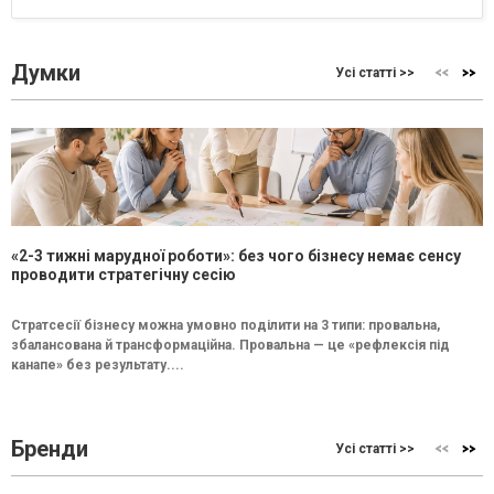
Думки
Усі статті >>
«2-3 тижні марудної роботи»: без чого бізнесу немає сенсу
проводити стратегічну сесію
Стратсесії бізнесу можна умовно поділити на 3 типи: провальна,
збалансована й трансформаційна. Провальна — це «рефлексія під
канапе» без результату....
Бренди
Усі статті >>