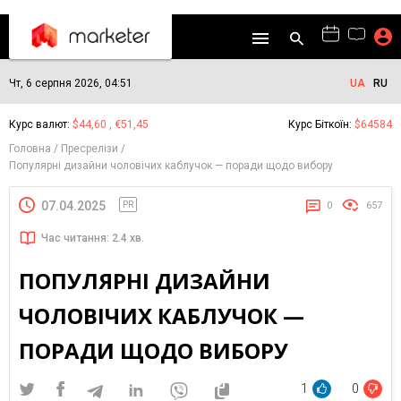
Чт, 6 серпня 2026, 04:51
UA
RU
Курс валют:
$44,60 , €51,45
Курс Біткоїн:
$64584
Головна
Пресрелізи
Популярні дизайни чоловічих каблучок — поради щодо вибору
07.04.2025
PR
0
657
Час читання: 2.4 хв.
ПОПУЛЯРНІ ДИЗАЙНИ
ЧОЛОВІЧИХ КАБЛУЧОК —
ПОРАДИ ЩОДО ВИБОРУ
1
0