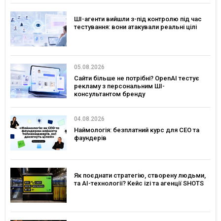
ШІ-агенти вийшли з-під контролю під час
тестування: вони атакували реальні цілі
05.08.2026
Сайти більше не потрібні? OpenAI тестує
рекламу з персональним ШІ-
консультантом бренду
04.08.2026
Наймологія: безплатний курс для CEO та
фаундерів
Як поєднати стратегію, створену людьми,
та AI-технології? Кейс izi та агенції SHOTS