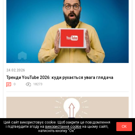
24.02.2026
Тренди YouTube 2026: куди рухається увага глядача
0
18273
Цей сайт використовує cookie. Щоб закрити це повідомлення
і підтвердити згоду на
використання cookie
на цьому сайті,
ОК
натисніть кнопку "Ок".