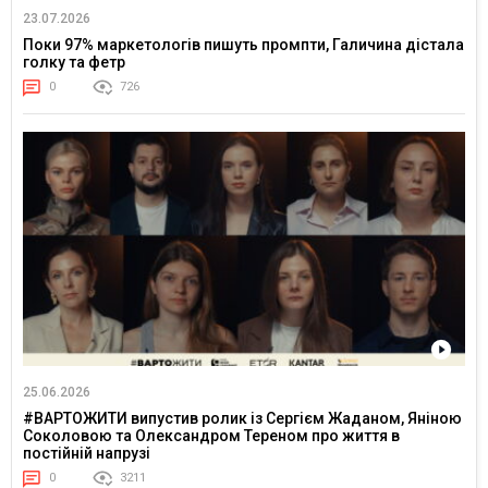
23.07.2026
Поки 97% маркетологів пишуть промпти, Галичина дістала
голку та фетр
0
726
25.06.2026
#ВАРТОЖИТИ випустив ролик із Сергієм Жаданом, Яніною
Соколовою та Олександром Тереном про життя в
постійній напрузі
0
3211