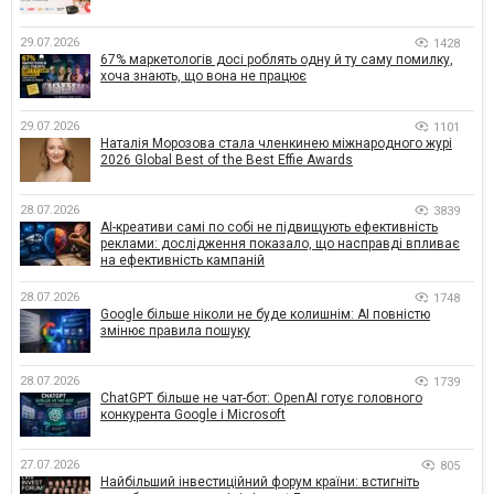
29.07.2026
1428
67% маркетологів досі роблять одну й ту саму помилку,
хоча знають, що вона не працює
29.07.2026
1101
Наталія Морозова стала членкинею міжнародного журі
2026 Global Best of the Best Effie Awards
28.07.2026
3839
AI-креативи самі по собі не підвищують ефективність
реклами: дослідження показало, що насправді впливає
на ефективність кампаній
28.07.2026
1748
Google більше ніколи не буде колишнім: AI повністю
змінює правила пошуку
28.07.2026
1739
ChatGPT більше не чат-бот: OpenAI готує головного
конкурента Google і Microsoft
27.07.2026
805
Найбільший інвестиційний форум країни: встигніть