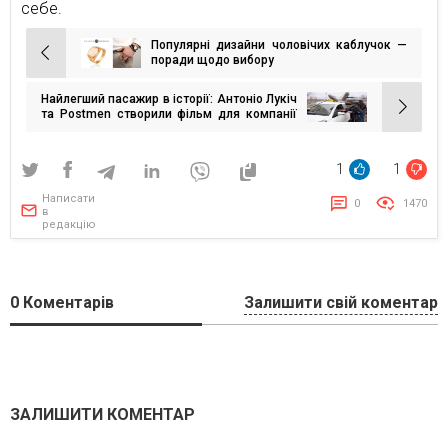
себе.
Популярні дизайни чоловічих каблучок —
Навігація
поради щодо вибору
записів
Найлегший пасажир в історії: Антоніо Лукіч
та Postmen створили фільм для компанії
Uklon
1
1
Написати
0
1470
в
редакцію
0
Коментарів
Залишити свій коментар
ЗАЛИШИТИ КОМЕНТАР