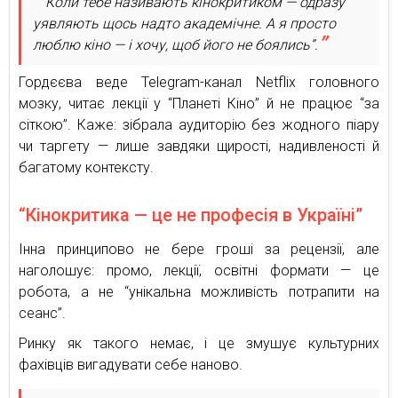
“Коли тебе називають кінокритиком — одразу
уявляють щось надто академічне. А я просто
люблю кіно — і хочу, щоб його не боялись”.
Гордєєва веде Telegram-канал Netflix головного
мозку, читає лекції у “Планеті Кіно” й не працює “за
сіткою”. Каже: зібрала аудиторію без жодного піару
чи таргету — лише завдяки щирості, надивленості й
багатому контексту.
“Кінокритика — це не професія в Україні”
Інна принципово не бере гроші за рецензії, але
наголошує: промо, лекції, освітні формати — це
робота, а не “унікальна можливість потрапити на
сеанс”.
Ринку як такого немає, і це змушує культурних
фахівців вигадувати себе наново.