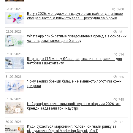
03.08.2026
3200
Вступ-2026: менеджмент вдруге став найпопулярнішою
спеціальністю, а кількість заяв — рекордна за 5 років
02.08.2026
451
WhatsApp прибиратиме повідомлення брендів з основних
чатів: що зміниться для бізнесу
02.08.2026
594
Штраф до €15 млн: у ЄС запрацювали нові правила для
чатботів і ШІ-контенту
31.07.2026
665
Чому великі бренди більше не змінюють логотипи кожні
три роки
31.07.2026
745
Найкращі рекламні кампанії першого півріччя 2026: які
бренди задавали тон індустрії
30.07.2026
961
Куди рухається маркетинг: головні сигнали ринку за
підсумками Digital Marketing Day від GoIT