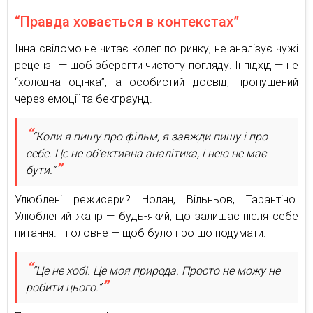
“Правда ховається в контекстах”
Інна свідомо не читає колег по ринку, не аналізує чужі
рецензії — щоб зберегти чистоту погляду. Її підхід — не
“холодна оцінка”, а особистий досвід, пропущений
через емоції та бекграунд.
“Коли я пишу про фільм, я завжди пишу і про
себе. Це не об’єктивна аналітика, і нею не має
бути.”
Улюблені режисери? Нолан, Вільньов, Тарантіно.
Улюблений жанр — будь-який, що залишає після себе
питання. І головне — щоб було про що подумати.
“Це не хобі. Це моя природа. Просто не можу не
робити цього.”