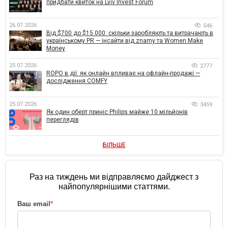
придбати квиток на Lviv Invest Forum
26.07.2026
546
Від $700 до $15 000: скільки заробляють та витрачають в
українському PR — інсайти від znamy та Women Make
Money
25.07.2026
2777
ROPO в дії: як онлайн впливає на офлайн-продажі —
дослідження COMFY
25.07.2026
3459
Як один оберт приніс Philips майже 10 мільйонів
переглядів
БІЛЬШЕ
Раз на тиждень ми відправляємо дайджест з
найпопулярнішими статтями.
Ваш email
*