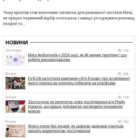
Чому креатив став ключовим сигналом для рекламної системи Meta,
як працює первинний відбір оголошень і навіщо узгоджувати рекламу,
лендінг та...
НОВИНИ
Сьогодні
126
Meta Andromeda у 2026 році: як AI змінив таргетинг і що
робити рекламодавцям
Вчора
206
EVA.UA запустила кампанію «Хто б знав» про асортимент,
якого покупці не очікують побачити на платформі
Вчора
178
Застосунок чи репетитор: нове дослідження від Preply
показує, що краще допомагає заговорити іноземною
мовою
Вчора
760
Фокус-групи без людей: як цифрові двійники покупців
змінять маркетингові дослідження