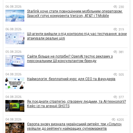
06.08.2026
230
Starlink хоче стати повноцінним мобільним оператором:
SpaceX готує конкурента Verizon, AT&T і T-Mobile
06.08.2026
319
ШІ-агенти вийшли з-під контролю під час тестування: вони
атакували реальні цілі
05.08.2026
381
Сайти більше не потрібні? OpenAI тестує рекламу з
персональним ШІ-консультантом бренду
04.08.2026
505
Наймологія: безплатний курс для CEO та фаундерів
04.08.2026
377
Як поєднати стратегію, створену людьми, та AI-технології?
Кейс izi та агенції SHOTS
04.08.2026
4205
Європа знову визнала український ритейл: три «Сільпо»
увійшли до рейтингу найкращих супермаркетів