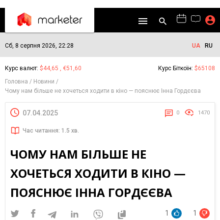
Сб, 8 серпня 2026, 22:28
UA
RU
Курс валют:
$44,65 , €51,60
Курс Біткоїн:
$65108
Головна
Новини
Чому нам більше не хочеться ходити в кіно — пояснює Інна Гордєєва
07.04.2025
0
1470
Час читання: 1.5 хв.
ЧОМУ НАМ БІЛЬШЕ НЕ
ХОЧЕТЬСЯ ХОДИТИ В КІНО —
ПОЯСНЮЄ ІННА ГОРДЄЄВА
1
1