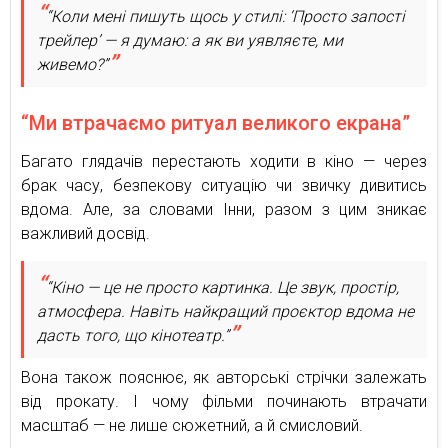
“Коли мені пишуть щось у стилі: ‘Просто запості
трейлер’ — я думаю: а як ви уявляєте, ми
живемо?”
“Ми втрачаємо ритуал великого екрана”
Багато глядачів перестають ходити в кіно — через
брак часу, безпекову ситуацію чи звичку дивитись
вдома. Але, за словами Інни, разом з цим зникає
важливий досвід.
“Кіно — це не просто картинка. Це звук, простір,
атмосфера. Навіть найкращий проєктор вдома не
дасть того, що кінотеатр.”
Вона також пояснює, як авторські стрічки залежать
від прокату. І чому фільми починають втрачати
масштаб — не лише сюжетний, а й смисловий.