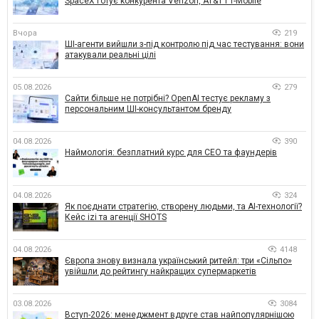
SpaceX готує конкурента Verizon, AT&T і T-Mobile
Вчора
219
ШІ-агенти вийшли з-під контролю під час тестування: вони
атакували реальні цілі
05.08.2026
279
Сайти більше не потрібні? OpenAI тестує рекламу з
персональним ШІ-консультантом бренду
04.08.2026
390
Наймологія: безплатний курс для CEO та фаундерів
04.08.2026
324
Як поєднати стратегію, створену людьми, та AI-технології?
Кейс izi та агенції SHOTS
04.08.2026
4148
Європа знову визнала український ритейл: три «Сільпо»
увійшли до рейтингу найкращих супермаркетів
03.08.2026
3084
Вступ-2026: менеджмент вдруге став найпопулярнішою