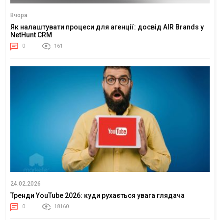
Вчора
Як налаштувати процеси для агенції: досвід AIR Brands у
NetHunt CRM
0
161
24.02.2026
Тренди YouTube 2026: куди рухається увага глядача
0
18160