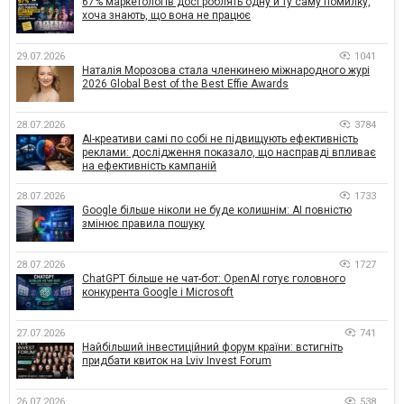
67% маркетологів досі роблять одну й ту саму помилку,
хоча знають, що вона не працює
29.07.2026
1041
Наталія Морозова стала членкинею міжнародного журі
2026 Global Best of the Best Effie Awards
28.07.2026
3784
AI-креативи самі по собі не підвищують ефективність
реклами: дослідження показало, що насправді впливає
на ефективність кампаній
28.07.2026
1733
Google більше ніколи не буде колишнім: AI повністю
змінює правила пошуку
28.07.2026
1727
ChatGPT більше не чат-бот: OpenAI готує головного
конкурента Google і Microsoft
27.07.2026
741
Найбільший інвестиційний форум країни: встигніть
придбати квиток на Lviv Invest Forum
26.07.2026
538