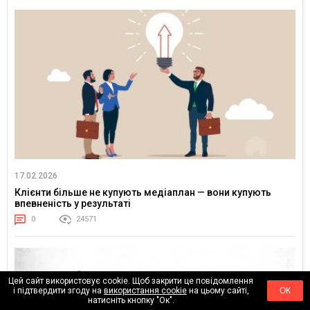
17.02.2026
Клієнти більше не купують медіаплан — вони купують
впевненість у результаті
0
24571
Цей сайт використовує cookie. Щоб закрити це повідомлення
і підтвердити згоду на
використання cookie
на цьому сайті,
ОК
натисніть кнопку "Ок".