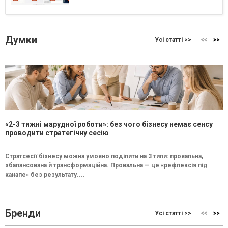
Думки
Усі статті >>
«2-3 тижні марудної роботи»: без чого бізнесу немає сенсу
проводити стратегічну сесію
Стратсесії бізнесу можна умовно поділити на 3 типи: провальна,
збалансована й трансформаційна. Провальна — це «рефлексія під
канапе» без результату....
Бренди
Усі статті >>