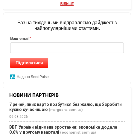
БІЛЬШЕ
Раз на тиждень ми відправляємо дайджест з
найпопулярнішими статтями.
Ваш email
*
Підписатися
Надано SendPulse
НОВИНИ ПАРТНЕРІВ
7 речей, яких варто позбутися без жалю, щоб зробити
кухню сучаснішою
(margosha.com.ua)
06.08.2026
ВВП України відновив зростання: економіка додала
0,6% у другому кварталі
(economist.com.ua)