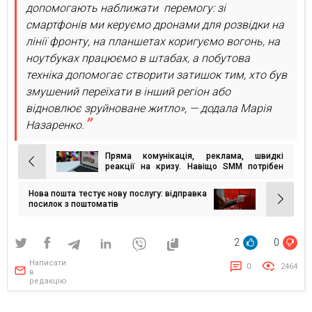
допомогають наближати перемогу: зі
смартфонів ми керуємо дронами для розвідки на
лінії фронту, на планшетах коригуємо вогонь, на
ноутбуках працюємо в штабах, а побутова
техніка допомогає створити затишок тим, хто був
змушений переїхати в інший регіон або
відновлює зруйноване житло», — додала Марія
Назаренко.
Пряма комунікація, реклама, швидкі
Навігація
реакції на кризу. Навіщо SMM потрібен
бізнесу?
записів
Нова пошта тестує нову послугу: відправка
посилок з поштоматів
2
0
Написати
0
2464
в
редакцію