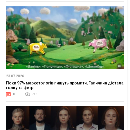
23.07.2026
Поки 97% маркетологів пишуть промпти, Галичина дістала
голку та фетр
0
718