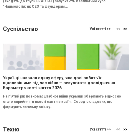
(входять до групи FRACTAL) запускають безплатний курс
"Наймологія: як СEO та фаундерам...
Суспільство
Усі статті >>
Українці назвали єдину сферу, яка досі робить їх
щасливішими під час війни — результати дослідження
Барометр якості життя 2026
На п’ятий рік повномасштабної війни українці зберігають відносно
стале сприйняття якості життя в країні. Серед складових, що
формують загальну оцінку...
Техно
Усі статті >>