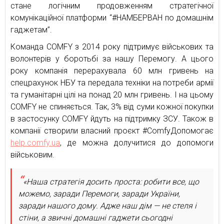
стане логічним продовженням стратегічної
комунікаційної платформи “#НАМБЕРВАН по домашнім
гаджетам”.
Команда COMFY з 2014 року підтримує військових та
волонтерів у боротьбі за нашу Перемогу. А цього
року компанія перерахувала 60 млн гривень на
спецрахунок НБУ та передала техніки на потреби армії
та гуманітарні цілі на понад 20 млн гривень. І на цьому
COMFY не спиняється. Так, 3% від суми кожної покупки
в застосунку COMFY йдуть на підтримку ЗСУ. Також в
компанії створили власний проєкт #ComfyДопомогає
help.comfy.ua
, де можна долучитися до допомоги
військовим.
«Наша стратегія досить проста: робити все, що
можемо, заради Перемоги, заради України,
заради нашого дому. Адже наш дім — не стеля і
стіни, а звичні домашні гаджети сьогодні