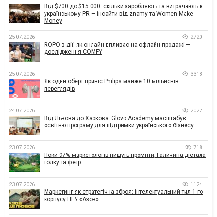
Від $700 до $15 000: скільки заробляють та витрачають в
українському PR — інсайти від znamy та Women Make
Money
25.07.2026
2720
ROPO в дії: як онлайн впливає на офлайн-продажі —
дослідження COMFY
25.07.2026
3318
Як один оберт приніс Philips майже 10 мільйонів
переглядів
24.07.2026
2022
Від Львова до Харкова: Glovo Academy масштабує
освітню програму для підтримки українського бізнесу
23.07.2026
718
Поки 97% маркетологів пишуть промпти, Галичина дістала
голку та фетр
23.07.2026
1124
Маркетинг як стратегічна зброя: інтелектуальний тил 1-го
корпусу НГУ «Азов»