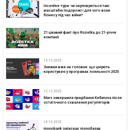
Incentive-тури: чи окуповуються такі
масштабні подорожі і для чого вони
бізнесу під час війни?
21 цікавий факт про Rozetka до 21-річчя
компанії
13.12.2025
Знижки вже не головне: що цінують
користувачі у програмах лояльності 2025
12.12.2025
Mars завершила придбання Kellanova після
остаточного схвалення регуляторів
10.12.2025
monobank запускає monoбазар