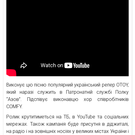
Виконує цю пісню популярний український репер OTOY,
який наразі служить в Патронатній службі Полку
“Азов”. Підспівує виконавцю хор співробітників
COMFY.
Ролик крутитиметься на ТБ, в YouTube та соціальних
мережах. Також кампанія буде присутня в діджиталі,
на радіо і на зовнішніх носіях у великих містах України і