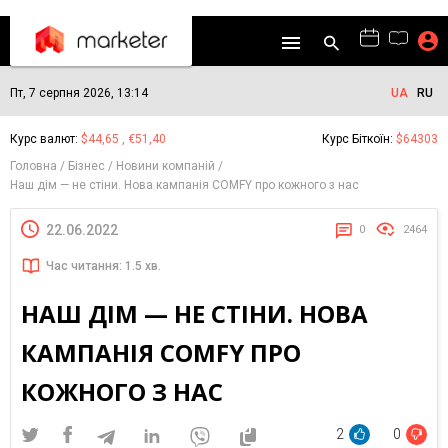
Пт, 7 серпня 2026, 13:14
UA
RU
Курс валют:
$44,65 , €51,40
Курс Біткоїн:
$64303
Головна
Бізнес
Новини компаній
Наш дім — не стіни. Нова кампанія COMFY про кожного з нас
22.06.2022
0
2464
Час читання: 1.5 хв.
НАШ ДІМ — НЕ СТІНИ. НОВА
КАМПАНІЯ COMFY ПРО
КОЖНОГО З НАС
2
0