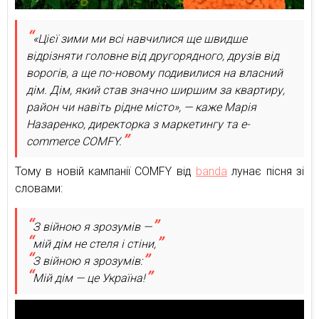
«Цієї зими ми всі навчилися ще швидше
відрізняти головне від другорядного, друзів від
ворогів, а ще по-новому подивилися на власний
дім. Дім, який став значно ширшим за квартиру,
район чи навіть рідне місто», — каже Марія
Назаренко, директорка з маркетингу та e-
commerce COMFY.
Тому в новій кампанії COMFY від
banda
лунає пісня зі
словами:
З війною я зрозумів —
мій дім не стеля і стіни,
З війною я зрозумів:
Мій дім — це Україна!