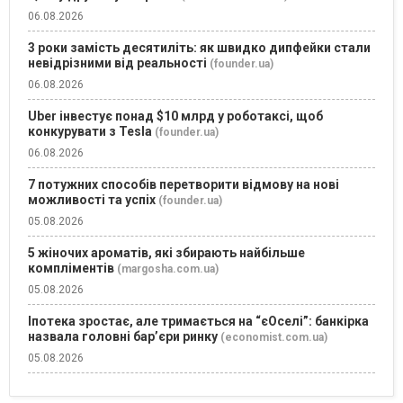
06.08.2026
3 роки замість десятиліть: як швидко дипфейки стали
невідрізними від реальності
(founder.ua)
06.08.2026
Uber інвестує понад $10 млрд у роботаксі, щоб
конкурувати з Tesla
(founder.ua)
06.08.2026
7 потужних способів перетворити відмову на нові
можливості та успіх
(founder.ua)
05.08.2026
5 жіночих ароматів, які збирають найбільше
компліментів
(margosha.com.ua)
05.08.2026
Іпотека зростає, але тримається на “єОселі”: банкірка
назвала головні бар’єри ринку
(economist.com.ua)
05.08.2026