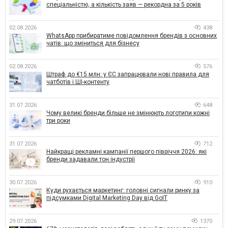
спеціальністю, а кількість заяв — рекордна за 5 років
02.08.2026
438
WhatsApp прибиратиме повідомлення брендів з основних
чатів: що зміниться для бізнесу
02.08.2026
576
Штраф до €15 млн: у ЄС запрацювали нові правила для
чатботів і ШІ-контенту
31.07.2026
648
Чому великі бренди більше не змінюють логотипи кожні
три роки
31.07.2026
712
Найкращі рекламні кампанії першого півріччя 2026: які
бренди задавали тон індустрії
30.07.2026
910
Куди рухається маркетинг: головні сигнали ринку за
підсумками Digital Marketing Day від GoIT
29.07.2026
1370