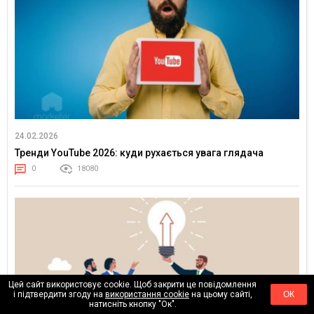
24.02.2026
Тренди YouTube 2026: куди рухається увага глядача
0
18080
Цей сайт використовує cookie. Щоб закрити це повідомлення
і підтвердити згоду на
використання cookie
на цьому сайті,
ОК
натисніть кнопку "Ок".