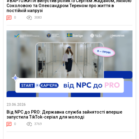
#ВАРТОЖИТИ випустив ролик із Сергієм Жаданом, Яніною
Соколовою та Олександром Тереном про життя в
постійній напрузі
0
3083
23.06.2026
Від NPC до PRO: Державна служба зайнятості вперше
запустила TikTok-серіал для молоді
0
3769