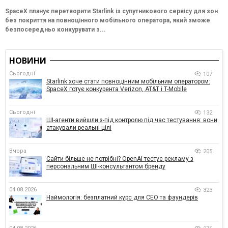
SpaceX планує перетворити Starlink із супутникового сервісу для зон
без покриття на повноцінного мобільного оператора, який зможе
безпосередньо конкурувати з...
НОВИНИ
Сьогодні
107
Starlink хоче стати повноцінним мобільним оператором:
SpaceX готує конкурента Verizon, AT&T і T-Mobile
Сьогодні
132
ШІ-агенти вийшли з-під контролю під час тестування: вони
атакували реальні цілі
Вчора
205
Сайти більше не потрібні? OpenAI тестує рекламу з
персональним ШІ-консультантом бренду
04.08.2026
323
Наймологія: безплатний курс для CEO та фаундерів