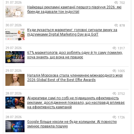
31.07.2026
702
Найкращі рекламні кампанії першого півріччя 2026: які
бренди задавали тон індустрії
30.07.2026
878
Куди рухається маркетинг: головні сигнали ринку за
підсумками Digital Marketing Day від GoIT
29.07.2026
1317
67% маркетологів досі роблять одну й ту саму помилку,
хоча знають, що вона не працює
29.07.2026
1005
Наталія Морозова стала членкинею міжнародного журі
2026 Global Best of the Best Effie Awards
28.07.2026
3752
AI-креативи самі по собі не підвищують ефективність
реклами: дослідження показало, що насправді впливає
на ефективність кампаній
28.07.2026
1726
Google більше ніколи не буде колишнім: AI повністю
змінює правила пошуку