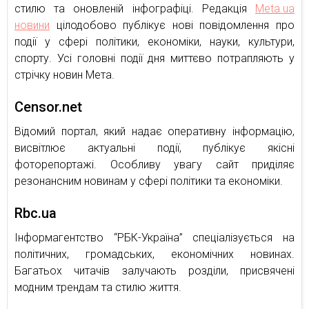
стилю та оновленій інфографіці. Редакція
Meta.ua
новини
цілодобово публікує нові повідомлення про
події у сфері політики, економіки, науки, культури,
спорту. Усі головні події дня миттєво потрапляють у
стрічку новин Мета.
Censor.net
Відомий портал, який надає оперативну інформацію,
висвітлює актуальні події, публікує якісні
фоторепортажі. Особливу увагу сайт приділяє
резонансним новинам у сфері політики та економіки.
Rbc.ua
Інформагентство “РБК-Україна” спеціалізується на
політичних, громадських, економічних новинах.
Багатьох читачів залучають розділи, присвячені
модним трендам та стилю життя.