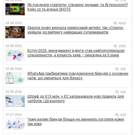
04.08.2026
276
Як поєднати стратегію, створену людьми, та AI-технології?
Кейс izi та агенції SHOTS
04.08.2026
4050
Європа знову визнала український ритейл: три «Сільпо»
увійшли до рейтингу найкращих супермаркетів
03.08.2026
2954
Вступ-2026: менеджмент вдруге став найпопулярнішою
спеціальністю, а кількість заяв — рекордна за 5 років
02.08.2026
430
WhatsApp прибиратиме повідомлення брендів з основних
чатів: що зміниться для бізнесу
02.08.2026
566
Штраф до €15 млн: у ЄС запрацювали нові правила для
чатботів і ШІ-контенту
31.07.2026
623
Чому великі бренди більше не змінюють логотипи кожні
три роки