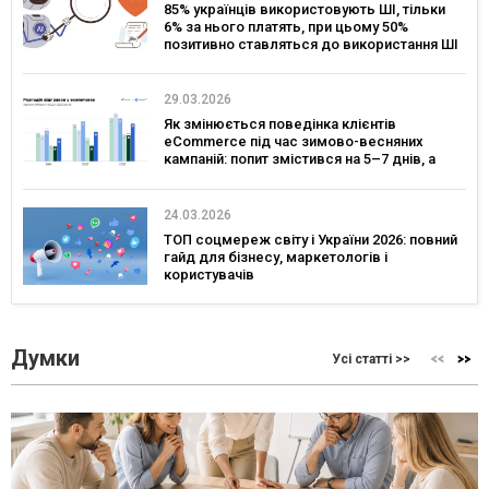
85% українців використовують ШІ, тільки
6% за нього платять, при цьому 50%
позитивно ставляться до використання ШІ
в сервісах брендів – дослідження Gradus
29.03.2026
Як змінюється поведінка клієнтів
eCommerce під час зимово-весняних
кампаній: попит змістився на 5–7 днів, а
ключовим днем для комунікацій став
четвер — дослідження eSputnik та Inweb
24.03.2026
ТОП соцмереж світу і України 2026: повний
гайд для бізнесу, маркетологів і
користувачів
Думки
Усі статті >>