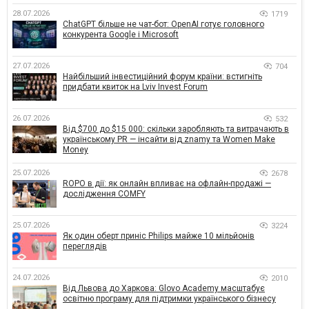
28.07.2026
1719
ChatGPT більше не чат-бот: OpenAI готує головного
конкурента Google і Microsoft
27.07.2026
704
Найбільший інвестиційний форум країни: встигніть
придбати квиток на Lviv Invest Forum
26.07.2026
532
Від $700 до $15 000: скільки заробляють та витрачають в
українському PR — інсайти від znamy та Women Make
Money
25.07.2026
2678
ROPO в дії: як онлайн впливає на офлайн-продажі —
дослідження COMFY
25.07.2026
3224
Як один оберт приніс Philips майже 10 мільйонів
переглядів
24.07.2026
2010
Від Львова до Харкова: Glovo Academy масштабує
освітню програму для підтримки українського бізнесу