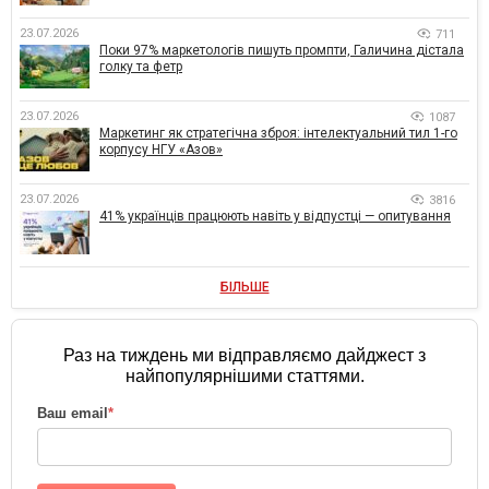
23.07.2026
711
Поки 97% маркетологів пишуть промпти, Галичина дістала
голку та фетр
23.07.2026
1087
Маркетинг як стратегічна зброя: інтелектуальний тил 1-го
корпусу НГУ «Азов»
23.07.2026
3816
41% українців працюють навіть у відпустці — опитування
БІЛЬШЕ
Раз на тиждень ми відправляємо дайджест з
найпопулярнішими статтями.
Ваш email
*