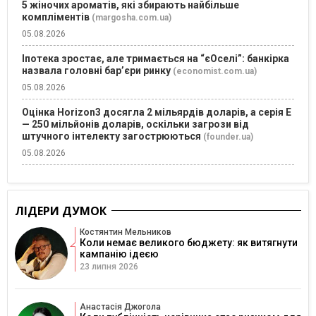
5 жіночих ароматів, які збирають найбільше
компліментів
(margosha.com.ua)
05.08.2026
Іпотека зростає, але тримається на “єОселі”: банкірка
назвала головні бар’єри ринку
(economist.com.ua)
05.08.2026
Оцінка Horizon3 досягла 2 мільярдів доларів, а серія E
— 250 мільйонів доларів, оскільки загрози від
штучного інтелекту загострюються
(founder.ua)
05.08.2026
ЛІДЕРИ ДУМОК
Костянтин Мельников
Коли немає великого бюджету: як витягнути
кампанію ідеєю
23 липня 2026
Анастасія Джогола