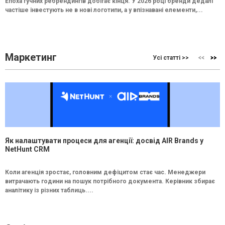
Епоха гучних ребрендингів добігає кінця. У 2026 році бренди дедалі
частіше інвестують не в нові логотипи, а у впізнавані елементи,...
Маркетинг
Усі статті >>
Як налаштувати процеси для агенції: досвід AIR Brands у
NetHunt CRM
Коли агенція зростає, головним дефіцитом стає час. Менеджери
витрачають години на пошук потрібного документа. Керівник збирає
аналітику із різних таблиць....