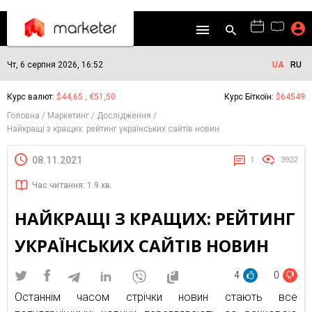
Чт, 6 серпня 2026, 16:52
UA
RU
Курс валют:
$44,65 , €51,50
Курс Біткоїн:
$64549
Головна
Маркетинг
Дослідження
Найкращі з кращих: рейтинг українських сайтів новин
08.11.2021
1
3922
Час читання: 1.9 хв.
НАЙКРАЩІ З КРАЩИХ: РЕЙТИНГ
УКРАЇНСЬКИХ САЙТІВ НОВИН
4
0
Останнім часом стрічки новин стають все