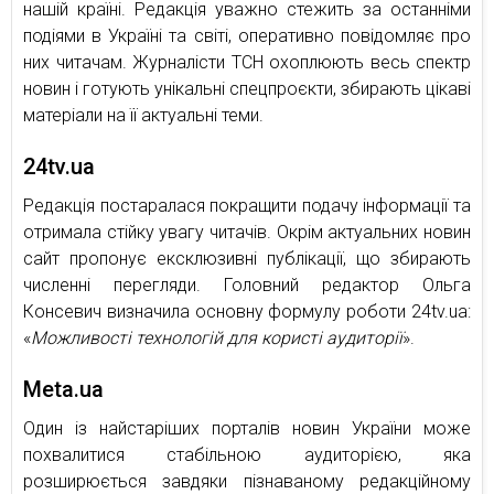
нашій країні. Редакція уважно стежить за останніми
подіями в Україні та світі, оперативно повідомляє про
них читачам. Журналісти ТСН охоплюють весь спектр
новин і готують унікальні спецпроєкти, збирають цікаві
матеріали на її актуальні теми.
24tv.ua
Редакція постаралася покращити подачу інформації та
отримала стійку увагу читачів. Окрім актуальних новин
сайт пропонує ексклюзивні публікації, що збирають
численні перегляди. Головний редактор Ольга
Консевич визначила основну формулу роботи 24tv.ua:
«
Можливості технологій для користі аудиторії
».
Meta.ua
Один із найстаріших порталів новин України може
похвалитися стабільною аудиторією, яка
розширюється завдяки пізнаваному редакційному