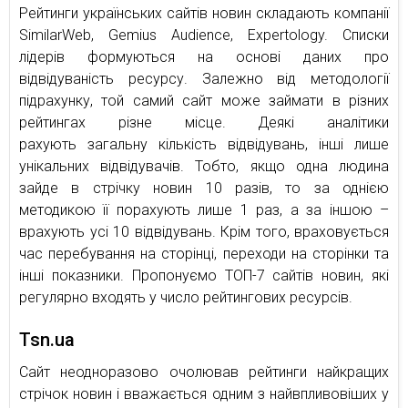
Рейтинги українських сайтів новин складають компанії
SimilarWeb, Gemius Audience, Expertology. Списки
лідерів формуються на основі даних про
відвідуваність ресурсу. Залежно від методології
підрахунку, той самий сайт може займати в різних
рейтингах різне місце. Деякі аналітики
рахують загальну кількість відвідувань, інші лише
унікальних відвідувачів. Тобто, якщо одна людина
зайде в стрічку новин 10 разів, то за однією
методикою її порахують лише 1 раз, а за іншою –
врахують усі 10 відвідувань. Крім того, враховується
час перебування на сторінці, переходи на сторінки та
інші показники. Пропонуємо ТОП-7 сайтів новин, які
регулярно входять у число рейтингових ресурсів.
Tsn.ua
Сайт неодноразово очолював рейтинги найкращих
стрічок новин і вважається одним з найвпливовіших у