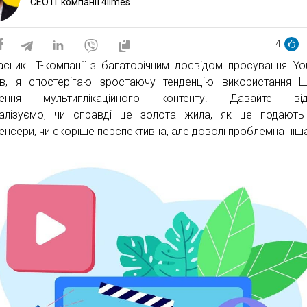
CEO IT компанії 4limes
4
асник IT-компанії з багаторічним досвідом просування Yo
ів, я спостерігаю зростаючу тенденцію використання 
рення мультиплікаційного контенту. Давайте від
алізуємо, чи справді це золота жила, як це подають
енсери, чи скоріше перспективна, але доволі проблемна ніш