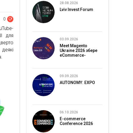
28.08.2026
Lviv Invest Forum
0
uTube-
ШІ для
03.09.2026
верто
Meet Magento
 деякі
Ukraine 2026 збере
eCommerce-
а.
спільноту в Києві
09.09.2026
AUTONOMY: EXPO
06.10.2026
E-commerce
Conference 2026