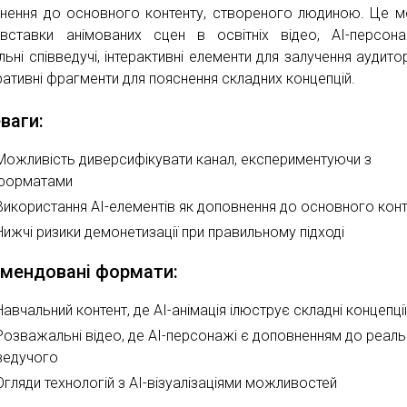
нення до основного контенту, створеного людиною. Це 
вставки анімованих сцен в освітніх відео, AI-персон
льні співведучі, інтерактивні елементи для залучення аудитор
ративні фрагменти для пояснення складних концепцій.
ваги:
Можливість диверсифікувати канал, експериментуючи з
форматами
Використання AI-елементів як доповнення до основного кон
Нижчі ризики демонетизації при правильному підході
мендовані формати:
Навчальний контент, де AI-анімація ілюструє складні концепці
Розважальні відео, де AI-персонажі є доповненням до реал
ведучого
Огляди технологій з AI-візуалізаціями можливостей