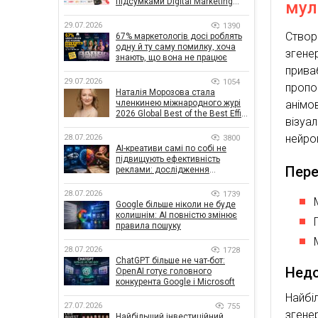
підсумками Digital Marketing
мул
Day від GoIT
29.07.2026
1390
Створ
67% маркетологів досі роблять
одну й ту саму помилку, хоча
зген
знають, що вона не працює
прива
29.07.2026
1054
пропо
Наталія Морозова стала
анімо
членкинею міжнародного журі
2026 Global Best of the Best Effie
візуа
Awards
нейро
28.07.2026
3800
AI-креативи самі по собі не
підвищують ефективність
Пере
реклами: дослідження
показало, що насправді
впливає на ефективність
28.07.2026
1739
кампаній
Google більше ніколи не буде
колишнім: AI повністю змінює
правила пошуку
28.07.2026
1728
ChatGPT більше не чат-бот:
Недо
OpenAI готує головного
конкурента Google і Microsoft
Найб
27.07.2026
755
згене
Найбільший інвестиційний