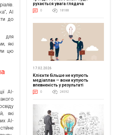
рухається увага глядача
іалів.
0
18188
а”, AI
сти до
I для
и, які
али цю
17.02.2026
на
Клієнти більше не купують
медіаплан — вони купують
впевненість у результаті
ії AI-
0
24592
такого
освіду
й, які
их AI-
стійне