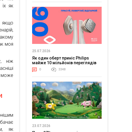
 їх як
, якщо
нарій,
такому
ак моя
25.07.2026
Як один оберт приніс Philips
, ніж
майже 10 мільйонів переглядів
асніші
0
3348
а може
и
рнішим
дбачає
23.07.2026
м, як