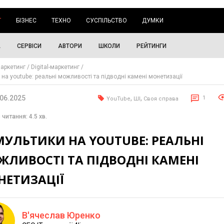
Г
БІЗНЕС
ТЕХНО
СУСПІЛЬСТВО
ДУМКИ
А
СЕРВІСИ
АВТОРИ
ШКОЛИ
РЕЙТИНГИ
аркетинг
Digital-маркетинг
 на youtube: реальні можливості та підводні камені монетизації
.06.2025
,
,
1
YouTube
ШІ
Своя справа
 читання: 4.5 хв.
МУЛЬТИКИ НА YOUTUBE: РЕАЛЬНІ
ЖЛИВОСТІ ТА ПІДВОДНІ КАМЕНІ
НЕТИЗАЦІЇ
В'ячеслав Юренко