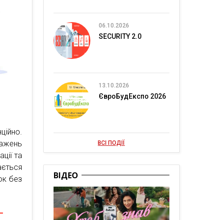
06.10.2026
SECURITY 2.0
13.10.2026
ЄвроБудЕкспо 2026
ційно.
ажень
ВСІ ПОДІЇ
ації та
ається
ВІДЕО
ок без
-