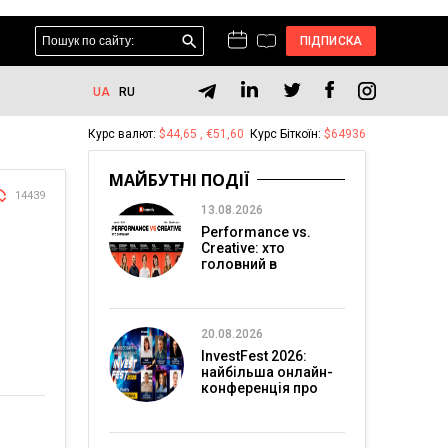
ПІДПИСКА
UA
RU
Курс валют:
$44,65 , €51,60
Курс Біткоїн:
$64936
МАЙБУТНІ ПОДІЇ
14439
13.08.2026
Performance vs.
Creative: хто
головний в
перформанс-
маркетингу?
20.08.2026
InvestFest 2026:
найбільша онлайн-
конференція про
інвестиції