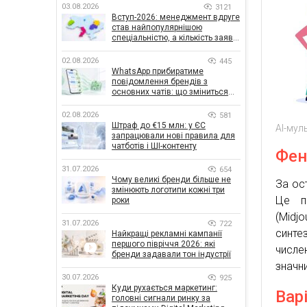
03.08.2026
3121
Вступ-2026: менеджмент вдруге
став найпопулярнішою
спеціальністю, а кількість заяв
— рекордна за 5 років
02.08.2026
445
WhatsApp прибиратиме
повідомлення брендів з
основних чатів: що зміниться
для бізнесу
02.08.2026
581
Штраф до €15 млн: у ЄС
AI-мул
запрацювали нові правила для
чатботів і ШІ-контенту
Фен
31.07.2026
654
Чому великі бренди більше не
За ост
змінюють логотипи кожні три
Це п
роки
(Midjo
31.07.2026
722
синте
Найкращі рекламні кампанії
першого півріччя 2026: які
числе
бренди задавали тон індустрії
значни
30.07.2026
925
Куди рухається маркетинг:
Вар
головні сигнали ринку за