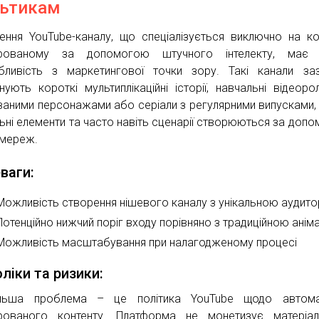
ьтикам
ення YouTube-каналу, що спеціалізується виключно на кон
ерованому за допомогою штучного інтелекту, має 
бливість з маркетингової точки зору. Такі канали за
нують короткі мультиплікаційні історії, навчальні відеоро
ваними персонажами або серіали з регулярними випусками, 
льні елементи та часто навіть сценарії створюються за доп
мереж.
ваги:
Можливість створення нішевого каналу з унікальною аудито
Потенційно нижчий поріг входу порівняно з традиційною анім
Можливість масштабування при налагодженому процесі
ліки та ризики:
ільша проблема – це політика YouTube щодо автома
рованого контенту. Платформа не монетизує матеріал