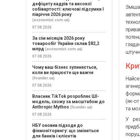
дефіциту кадрів та високої
Зміша
собівартості: ключові підсумки І
авте
півріччя 2026 року
(economist.com.ua)
техно
07.08.2026
прив
потен
За сім місяців 2026 року
товарообіг України склав $82,2
гляда
млрд
(economist.com.ua)
штучн
07.08.2026
Кри
Чому ваш бізнес зупиняється,
коли ви працюєте ще важче
Найсе
(founder.ua)
згене
07.08.2026
форма
Власник TikTok розробляє ШІ-
(як-о
модель, схожу за масштабом до
Anthropic Mythos
(founder.ua)
та мож
07.08.2026
У рез
НБУ оновив підходи до
придб
фінмоніторингу: що зміниться
поруш
для банків і клієнтів