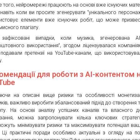
е того, нейромережі працюють на основі вже існуючих матер
 навіть коли ви просите згенерувати “унікального персонаж
истовує елементи вже існуючих робіт, що може призве
мисного плагіату.
 зафіксовані випадки, коли музика, згенерована A
оштовного використання”, згодом ліцензувалася компаніям
 подавали претензії на YouTube-канали, що використовув
у.
омендації для роботи з AI-контентом 
Tube
ючи на описані вище ризики та особливості монетизац
иків, важливо виробити збалансований підхід до створення 
нту. На основі аналізу успішних каналів та власного д
вання, можна запропонувати кілька ключових стратегі
ожуть мінімізувати ризики та максимізувати потенціал ваш
. Ці практичні поради особливо актуальні з огляду на по