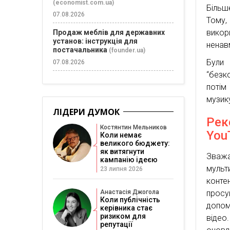
(economist.com.ua)
Більш
07.08.2026
Тому,
викор
Продаж меблів для державних
установ: інструкція для
ненав
постачальника
(founder.ua)
Були
07.08.2026
“безк
потім
музик
ЛІДЕРИ ДУМОК
Рек
Костянтин Мельников
You
Коли немає
великого бюджету:
як витягнути
Зважа
кампанію ідеєю
мульт
23 липня 2026
конте
просу
Анастасія Джогола
Коли публічність
допом
керівника стає
ризиком для
відео
репутації