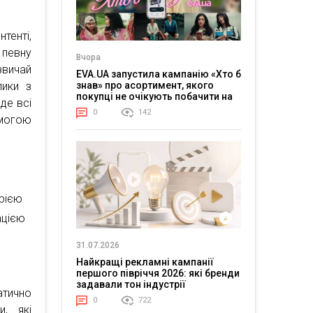
тенті,
певну
Вчора
звичай
EVA.UA запустила кампанію «Хто б
лики з
знав» про асортимент, якого
покупці не очікують побачити на
де всі
платформі
0
142
омогою
рією
ацією
31.07.2026
Найкращі рекламні кампанії
першого півріччя 2026: які бренди
задавали тон індустрії
тично
0
722
и, які