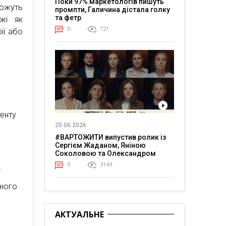
Поки 97% маркетологів пишуть
можуть
промпти, Галичина дістала голку
та фетр
ажі як
0
721
ії або
тенту
25.06.2026
#ВАРТОЖИТИ випустив ролик із
Сергієм Жаданом, Яніною
Соколовою та Олександром
Тереном про життя в постійній
0
3149
напрузі
ї
ьного
АКТУАЛЬНЕ