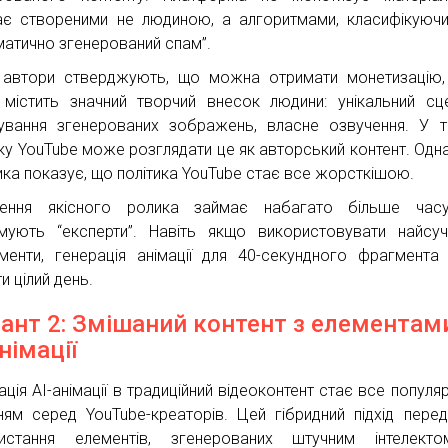
є створеними не людиною, а алгоритмами, класифікуючи
матично згенерований спам”.
 автори стверджують, що можна отримати монетизацію
 містить значний творчий внесок людини: унікальний сце
ування згенерованих зображень, власне озвучення. У 
ку YouTube може розглядати це як авторський контент. Одн
ика показує, що політика YouTube стає все жорсткішою.
рення якісного ролика займає набагато більше часу
мують “експерти”. Навіть якщо використовувати найсуч
ументи, генерація анімації для 40-секундного фрагмент
и цілий день.
іант 2: Змішаний контент з елементам
німації
ація AI-анімації в традиційний відеоконтент стає все популя
ням серед YouTube-креаторів. Цей гібридний підхід пере
истання елементів, згенерованих штучним інтелекто