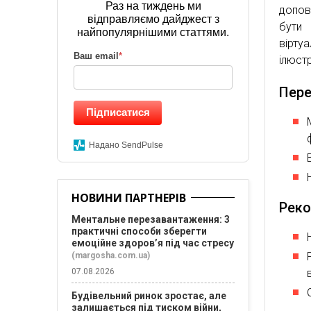
Раз на тиждень ми
допов
відправляємо дайджест з
бути 
найпопулярнішими статтями.
віртуа
Ваш email
*
ілюст
Пере
Підписатися
Надано SendPulse
НОВИНИ ПАРТНЕРІВ
Реко
Ментальне перезавантаження: 3
практичні способи зберегти
емоційне здоров’я під час стресу
(margosha.com.ua)
07.08.2026
Будівельний ринок зростає, але
залишається під тиском війни,