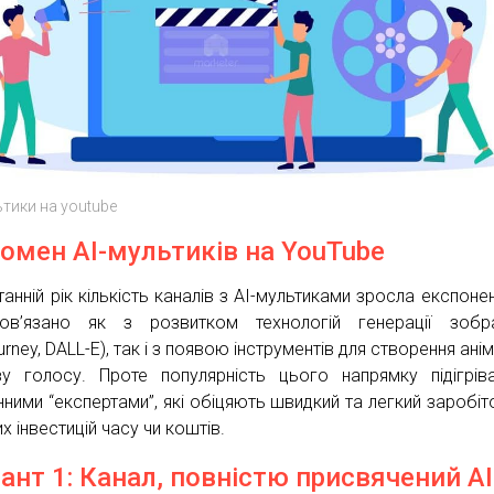
ьтики на youtube
омен АІ-мультиків на YouTube
анній рік кількість каналів з AI-мультиками зросла експонен
ов’язано як з розвитком технологій генерації зобр
urney, DALL-E), так і з появою інструментів для створення анім
зу голосу. Проте популярність цього напрямку підігрів
нними “експертами”, які обіцяють швидкий та легкий заробіт
х інвестицій часу чи коштів.
іант 1: Канал, повністю присвячений AI