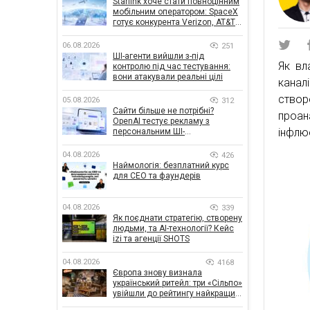
Starlink хоче стати повноцінним
мобільним оператором: SpaceX
готує конкурента Verizon, AT&T і
T-Mobile
06.08.2026
251
ШІ-агенти вийшли з-під
Як вл
контролю під час тестування:
вони атакували реальні цілі
канал
ство
05.08.2026
312
Сайти більше не потрібні?
проан
OpenAI тестує рекламу з
інфлю
персональним ШІ-
консультантом бренду
04.08.2026
426
Наймологія: безплатний курс
для CEO та фаундерів
04.08.2026
339
Як поєднати стратегію, створену
людьми, та AI-технології? Кейс
izi та агенції SHOTS
04.08.2026
4168
Європа знову визнала
український ритейл: три «Сільпо»
увійшли до рейтингу найкращих
супермаркетів