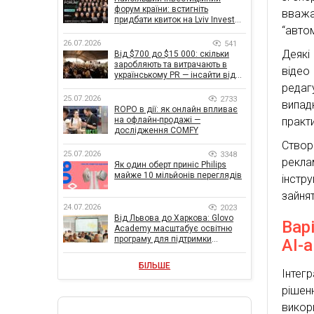
форум країни: встигніть
вважа
придбати квиток на Lviv Invest
“авто
Forum
26.07.2026
541
Деякі
Від $700 до $15 000: скільки
заробляють та витрачають в
відео
українському PR — інсайти від
znamy та Women Make Money
редаг
25.07.2026
2733
випад
ROPO в дії: як онлайн впливає
практ
на офлайн-продажі —
дослідження COMFY
Ство
25.07.2026
3348
рекла
Як один оберт приніс Philips
майже 10 мільйонів переглядів
інстр
зайнят
24.07.2026
2023
Від Львова до Харкова: Glovo
Вар
Academy масштабує освітню
програму для підтримки
AI-а
українського бізнесу
БІЛЬШЕ
Інтегр
рішен
викор