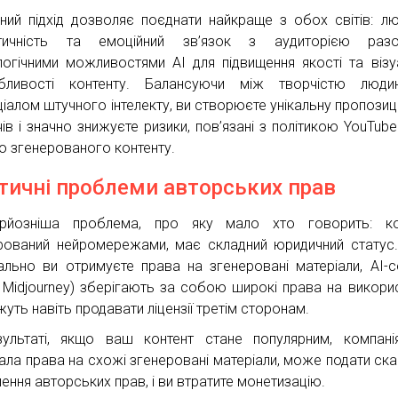
ний підхід дозволяє поєднати найкраще з обох світів: л
нтичність та емоційний зв’язок з аудиторією раз
логічними можливостями AI для підвищення якості та візу
абливості контенту. Балансуючи між творчістю люди
ціалом штучного інтелекту, ви створюєте унікальну пропозиц
чів і значно знижуєте ризики, пов’язані з політикою YouTub
о згенерованого контенту.
тичні проблеми авторських прав
рйозніша проблема, про яку мало хто говорить: кон
рований нейромережами, має складний юридичний статус
льно ви отримуєте права на згенеровані матеріали, AI-с
т Midjourney) зберігають за собою широкі права на викори
уть навіть продавати ліцензії третім сторонам.
ультаті, якщо ваш контент стане популярним, компані
ала права на схожі згенеровані матеріали, може подати ска
ення авторських прав, і ви втратите монетизацію.