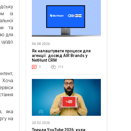
юдську
ом із
альної
ни та
ію для
e щодо
06.08.2026
Як налаштувати процеси для
агенції: досвід AIR Brands у
NetHunt CRM
0
214
тент,
. Хоча
ервіси
стання
я, яка
ргу на
24.02.2026
Тренди YouTube 2026: куди