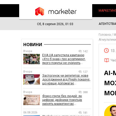
МАРКЕТИН
АГЕНТСТВ
Сб, 8 серпня 2026, 01:03
Головна
М
AI-мультики
НОВИНИ
13
Вчора
142
EVA.UA запустила кампанію
«Хто б знав» про асортимент,
Час
якого покупці не очікують
побачити на платформі
AI-
Вчора
127
Застосунок чи репетитор: нове
дослідження від Preply показує,
МО
що краще допомагає
заговорити іноземною мовою
МО
Вчора
388
Фокус-групи без людей: як
цифрові двійники покупців
змінять маркетингові
дослідження
06.08.2026
181