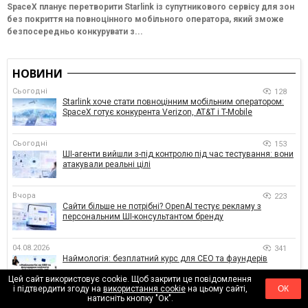
SpaceX планує перетворити Starlink із супутникового сервісу для зон
без покриття на повноцінного мобільного оператора, який зможе
безпосередньо конкурувати з...
НОВИНИ
Сьогодні
128
Starlink хоче стати повноцінним мобільним оператором:
SpaceX готує конкурента Verizon, AT&T і T-Mobile
Сьогодні
153
ШІ-агенти вийшли з-під контролю під час тестування: вони
атакували реальні цілі
Вчора
223
Сайти більше не потрібні? OpenAI тестує рекламу з
персональним ШІ-консультантом бренду
04.08.2026
341
Наймологія: безплатний курс для CEO та фаундерів
Цей сайт використовує cookie. Щоб закрити це повідомлення
і підтвердити згоду на
використання cookie
на цьому сайті,
ОК
натисніть кнопку "Ок".
04.08.2026
285