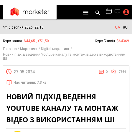
Чт, 6 серпня 2026, 22:15
UA
RU
Курс валют:
$44,65 , €51,50
Курс Біткоїн:
$64369
Головна
Маркетинг
Digital-маркетинг
Новий підхід ведення Youtube каналу та монтаж відео з використанням
ШІ
27.05.2024
0
7664
Час читання: 7.3 хв.
НОВИЙ ПІДХІД ВЕДЕННЯ
YOUTUBE КАНАЛУ ТА МОНТАЖ
ВІДЕО З ВИКОРИСТАННЯМ ШІ