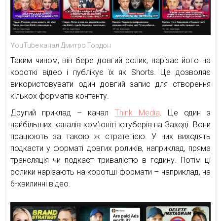
YouTube канал Дмитро Гордон
Таким чином, він бере довгий ролик, нарізає його на
короткі відео і публікує їх як Shorts. Це дозволяє
використовувати один довгий запис для створення
кількох форматів контенту.
Другий приклад – канал
Think Media
. Це один з
найбільших каналів ком’юніті ютуберів на Заході. Вони
працюють за такою ж стратегією. У них виходять
подкасти у форматі довгих роликів, наприклад, пряма
трансляція чи подкаст тривалістю в годину. Потім ці
ролики нарізають на коротші формати – наприклад, на
6-хвилинні відео.