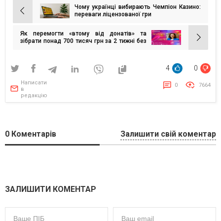
Чому українці вибирають Чемпіон Казино:
Навігація
переваги ліцензованої гри
записів
Як перемогти «втому від донатів» та
зібрати понад 700 тисяч грн за 2 тижні без
бюджету на просування?
4
0
Написати
0
7664
в
редакцію
0
Коментарів
Залишити свій коментар
ЗАЛИШИТИ КОМЕНТАР