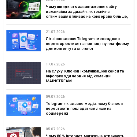
Чому швидкість завантаження сайту
важливіша за дизайн: як технічна
оптимізація впливає на конверсію більше,
ніж креатив
21.07.2026
Літні оновлення Telegram: месенджер
перетворюється на повноцінну платформу
для контенту та спільнот
17.07.2026
На слуху: Ключові комунікаційні кейси та
інфоприводи червня від команди
MAINSTREAM
09.07.2026
Telegram як власне медіа: чому бізнеси
перестають покладатися лише на
соцмережі
05.07.2026
Чому 80 % інтернет-магазинів втрачають