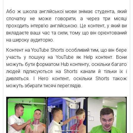
Або ж школа англійської мови знімає студента, який
спочатку не може говорити, а через три місяці
проходить інтерв’ю англійською. Це контент, у який ви
вкладаєте ваші час та сили, тому що він орієнтований
на широку аудиторію.
Контент на YouTube Shorts особливий тим, що він бере
участь у пошуку на YouTube як Help контент. Вони
можуть бути форматом Hub контенту, оскільки багато
людей підписуються на Shorts канали й тільки їх і
дивляться. І Hero контент, оскільки Shorts також
можуть збирати тисячі переглядів.