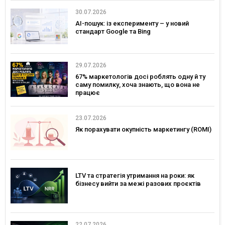
30.07.2026
AI-пошук: із експерименту – у новий
стандарт Google та Bing
29.07.2026
67% маркетологів досі роблять одну й ту
саму помилку, хоча знають, що вона не
працює
23.07.2026
Як порахувати окупність маркетингу (ROMI)
LTV та стратегія утримання на роки: як
бізнесу вийти за межі разових проєктів
22.07.2026