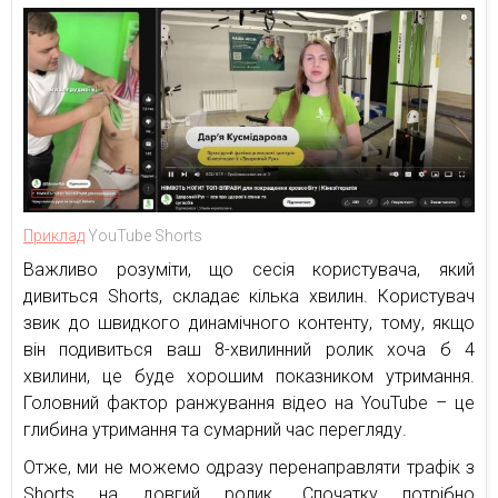
Приклад
YouTube Shorts
Важливо розуміти, що сесія користувача, який
дивиться Shorts, складає кілька хвилин. Користувач
звик до швидкого динамічного контенту, тому, якщо
він подивиться ваш 8-хвилинний ролик хоча б 4
хвилини, це буде хорошим показником утримання.
Головний фактор ранжування відео на YouTube – це
глибина утримання та сумарний час перегляду.
Отже, ми не можемо одразу перенаправляти трафік з
Shorts на довгий ролик. Спочатку потрібно