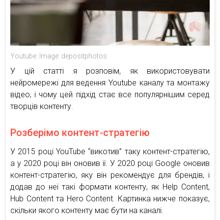
Youtube. Image: depositphotos
У цій статті я розповім, як використовувати
нейромережі для ведення Youtube каналу та монтажу
відео, і чому цей підхід стає все популярнішим серед
творців контенту.
Розберімо контент-стратегію
У 2015 році YouTube “викотив” таку контент-стратегію,
а у 2020 році він оновив її. У 2020 році Google оновив
контент-стратегію, яку він рекомендує для брендів, і
додав до неї такі формати контенту, як Help Content,
Hub Content та Hero Content. Картинка нижче показує,
скільки якого контенту має бути на каналі.