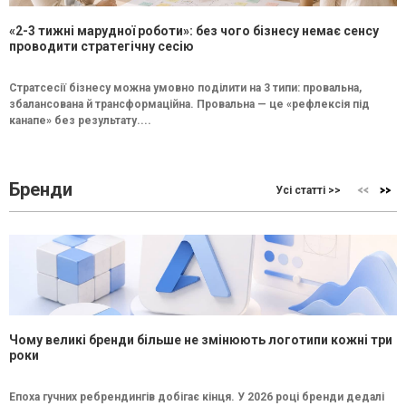
«2-3 тижні марудної роботи»: без чого бізнесу немає сенсу
проводити стратегічну сесію
Стратсесії бізнесу можна умовно поділити на 3 типи: провальна,
збалансована й трансформаційна. Провальна — це «рефлексія під
канапе» без результату....
Бренди
Усі статті >>
Чому великі бренди більше не змінюють логотипи кожні три
роки
Епоха гучних ребрендингів добігає кінця. У 2026 році бренди дедалі