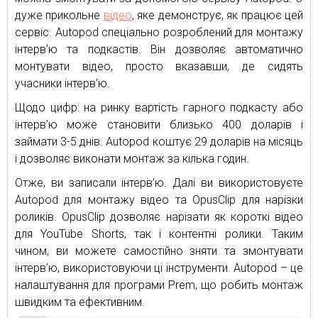
дуже прикольне
відео
, яке демонструє, як працює цей
сервіс. Autopod спеціально розроблений для монтажу
інтерв’ю та подкастів. Він дозволяє автоматично
монтувати відео, просто вказавши, де сидять
учасники інтерв’ю.
Щодо цифр: на ринку вартість гарного подкасту або
інтерв’ю може становити близько 400 доларів і
займати 3-5 днів. Autopod коштує 29 доларів на місяць
і дозволяє виконати монтаж за кілька годин.
Отже, ви записали інтерв’ю. Далі ви використовуєте
Autopod для монтажу відео та OpusClip для нарізки
роликів. OpusClip дозволяє нарізати як короткі відео
для YouTube Shorts, так і контентні ролики. Таким
чином, ви можете самостійно зняти та змонтувати
інтерв’ю, використовуючи ці інструменти. Autopod – це
налаштування для програми Prem, що робить монтаж
швидким та ефективним.