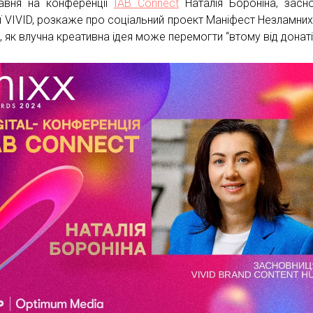
авня на конференції
IAB Connect
Наталія Бороніна, засн
ії VIVID, розкаже про соціальний проект Маніфест Незламних
, як влучна креативна ідея може перемогти “втому від донаті