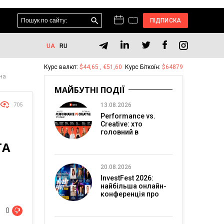
ПІДПИСКА
UA
RU
Курс валют:
$44,65 , €51,60
Курс Біткоїн:
$64879
 на
МАЙБУТНІ ПОДІЇ
705
13.08.2026
Performance vs.
Creative: хто
головний в
перформанс-
ТА
маркетингу?
20.08.2026
InvestFest 2026:
найбільша онлайн-
конференція про
інвестиції
0