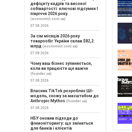
дефіциту кадрів та високої
собівартості: ключові підсумки І
півріччя 2026 року
(economist.com.ua)
07.08.2026
За сім місяців 2026 року
товарообіг України склав $82,2
млрд
(economist.com.ua)
07.08.2026
Чому ваш бізнес зупиняється,
коли ви працюєте ще важче
(founder.ua)
07.08.2026
Власник TikTok розробляє ШІ-
модель, схожу за масштабом до
Anthropic Mythos
(founder.ua)
07.08.2026
НБУ оновив підходи до
фінмоніторингу: що зміниться
для банків і клієнтів