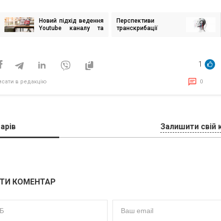
Новий підхід ведення
Перспективи
ігація
Youtube каналу та
транскрибації
исів
монтаж відео з
дзвінків з ШІ для
використанням ШІ
контактних центрів:
погляд професіоналів
з Global Bilgi
1
исати в редакцію
0
арів
Залишити свій 
ТИ КОМЕНТАР