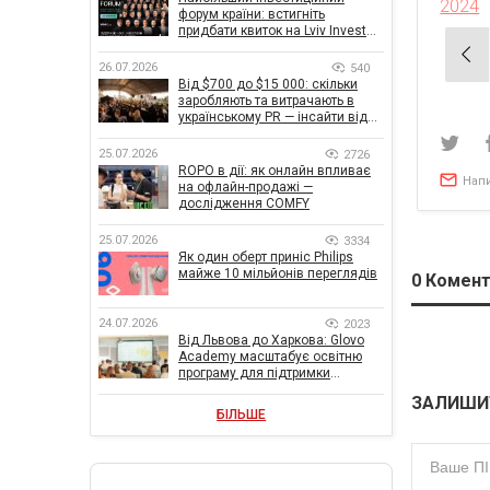
2024
форум країни: встигніть
придбати квиток на Lviv Invest
Нав
Forum
26.07.2026
540
зап
Від $700 до $15 000: скільки
заробляють та витрачають в
українському PR — інсайти від
znamy та Women Make Money
25.07.2026
2726
ROPO в дії: як онлайн впливає
Нап
на офлайн-продажі —
дослідження COMFY
25.07.2026
3334
Як один оберт приніс Philips
майже 10 мільйонів переглядів
0
Комент
24.07.2026
2023
Від Львова до Харкова: Glovo
Academy масштабує освітню
програму для підтримки
українського бізнесу
ЗАЛИШИ
БІЛЬШЕ