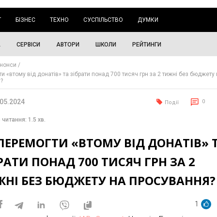
Г
БІЗНЕС
ТЕХНО
СУСПІЛЬСТВО
ДУМКИ
А
СЕРВІСИ
АВТОРИ
ШКОЛИ
РЕЙТИНГИ
нонси
и «втому від донатів» та зібрати понад 700 тисяч грн за 2 тижні без бюджету
?
.05.2024
0
Події
 читання: 1.5 хв.
ПЕРЕМОГТИ «ВТОМУ ВІД ДОНАТІВ» 
РАТИ ПОНАД 700 ТИСЯЧ ГРН ЗА 2
ЖНІ БЕЗ БЮДЖЕТУ НА ПРОСУВАННЯ?
1