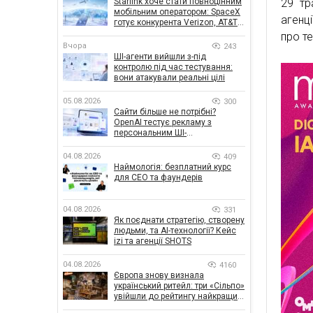
Starlink хоче стати повноцінним
29 тр
мобільним оператором: SpaceX
агенц
готує конкурента Verizon, AT&T і
T-Mobile
про те
Вчора
243
ШІ-агенти вийшли з-під
контролю під час тестування:
вони атакували реальні цілі
05.08.2026
300
Сайти більше не потрібні?
OpenAI тестує рекламу з
персональним ШІ-
консультантом бренду
04.08.2026
409
Наймологія: безплатний курс
для CEO та фаундерів
04.08.2026
331
Як поєднати стратегію, створену
людьми, та AI-технології? Кейс
izi та агенції SHOTS
04.08.2026
4160
Європа знову визнала
український ритейл: три «Сільпо»
увійшли до рейтингу найкращих
супермаркетів