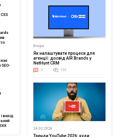
Master-
s
 CES
ards
сив
хто
Вчора
112
их
Як налаштувати процеси для
ктів
агенції: досвід AIR Brands у
скає
NetHunt CRM
 SEO-
0
193
я
я
 IAB
 і вихід
в
ський
MIXX
24.02.2026
ine
ає
Тренди YouTube 2026: куди