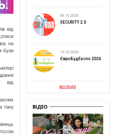
06.10.2026
SECURITY 2.0
ів від
дописи
ва, на
м були
13.10.2026
ЄвроБудЕкспо 2026
матері
адання
и від
ВСІ ПОДІЇ
асних
ВІДЕО
а таку
аїнець
лосом