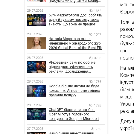
підсумками Digital Marketing
маніф
Day від GoIT
29.07.2026
1382
Єфрос
67% маркетологів досі роблять
одну й ту саму помилку, хоча
Тож в
знають, що вона не працює
разом
29.07.2026
1047
психол
Наталія Морозова стала
будь-
членкинею міжнародного журі
2026 Global Best of the Best Effie
грн н
Awards
повно
28.07.2026
3798
AI-креативи самі по собі не
підвищують ефективність
Натал
реклами: дослідження
Коміт
показало, що насправді
впливає на ефективність
індус
28.07.2026
1736
кампаній
Google більше ніколи не буде
більш
колишнім: AI повністю змінює
правила пошуку
місце
Украї
28.07.2026
1728
ChatGPT більше не чат-бот:
реклам
OpenAI готує головного
конкурента Google і Microsoft
Долу
украї
27.07.2026
750
Найбільший інвестиційний