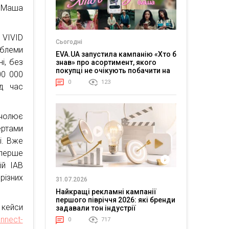
– Маша
 VIVID
Сьогодні
блеми
EVA.UA запустила кампанію «Хто б
і, без
знав» про асортимент, якого
покупці не очікують побачити на
00 000
платформі
0
123
ід час
Очолює
ертами
і. Вже
 перше
ій IAB
різних
31.07.2026
Найкращі рекламні кампанії
першого півріччя 2026: які бренди
кейси
задавали тон індустрії
onnect-
0
717