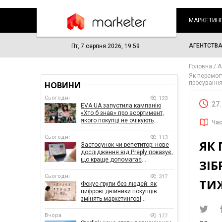
МАРКЕТИН
АГЕНТСТВ
Пт, 7 серпня 2026, 19:59
Головна
А
Як перемогт
просування
НОВИНИ
Сьогодні
123
27
EVA.UA запустила кампанію
«Хто б знав» про асортимент,
якого покупці не очікують
Час
побачити на платформі
Сьогодні
113
ЯК 
Застосунок чи репетитор: нове
дослідження від Preply показує,
що краще допомагає
ЗІБ
заговорити іноземною мовою
Сьогодні
317
ТИ
Фокус-групи без людей: як
цифрові двійники покупців
змінять маркетингові
дослідження
Вчора
177