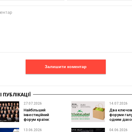
Залишити коментар
 ПУБЛІКАЦІЇ
27.07.2026
14.07.2026
Найбільший
Два ключов
інвестиційний
форуми галу
форум країни:
одним дахо
встигніть придбати
PrivateLabe
квиток на Lviv
Master та
13.06.2026
04.06.2026