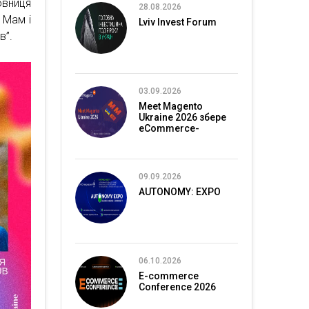
овниця
28.08.2026
 Мам і
Lviv Invest Forum
в”.
03.09.2026
Meet Magento
Ukraine 2026 збере
eCommerce-
спільноту в Києві
09.09.2026
AUTONOMY: EXPO
06.10.2026
E-commerce
Conference 2026