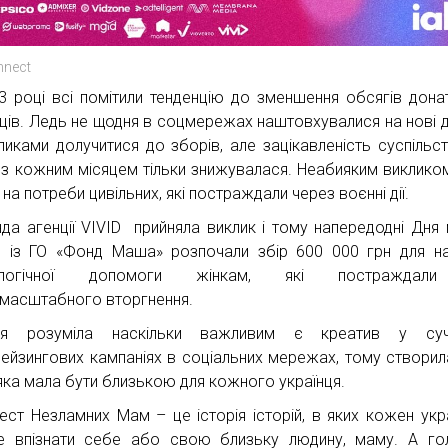
nnect
3 році всі помітили тенденцію до зменшення обсягів донат
нців. Ледь не щодня в соцмережах наштовхувалися на нові 
кликами долучитися до зборів, але зацікавленість суспільст
 з кожним місяцем тільки знижувалася. Неабияким виклико
на потреби цивільних, які постраждали через воєнні дії.
да агенції VIVID прийняла виклик і тому напередодні Дня 
 із ГО «Фонд Маша» розпочали збір 600 000 грн для н
ологічної допомоги жінкам, які постраждал
масштабного вторгнення.
ція розуміла наскільки важливим є креатив у суч
ейзингових кампаніях в соціальних мережах, тому створил
 яка мала бути близькою для кожного українця.
ест Незламних Мам – це історія історій, в яких кожен укр
 впізнати себе або свою близьку людину, маму. А го