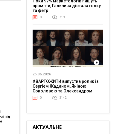
Поки 97% маркетологів пишуть
промпти, Галичина дістала голку
та фетр
0
719
25.06.2026
#ВАРТОЖИТИ випустив ролик із
Сергієм Жаданом, Яніною
Соколовою та Олександром
Тереном про життя в постійній
0
3142
напрузі
і
зі під
м:
l FMCG
АКТУАЛЬНЕ