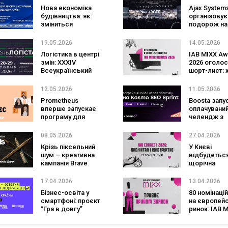
Invest Forum
Distribution
Нова економіка
Ajax System
2026 у МВЦ
будівництва: як
організовує
зміниться
подорож на
ціноутворення та
2027 для 60
вартість
студентів
19.05.2026
14.05.2026
відбудови України
Логістика в центрі
IAB MIXX Aw
змін: XXXIV
2026 оголо
Всеукраїнський
шорт-лист: 
День Логіста
увійшов до 
збере лідерів
найсильніш
12.05.2026
11.05.2026
ринку в Києві
digital-проє
Prometheus
Boosta запу
України
вперше запускає
оплачуваний
програму для
челендж з
українців у ЄС:
офером дл
навчання та
найкращих
08.05.2026
27.04.2026
професійний
Крізь піксельний
У Києві
супровід у Польщі
шум – креативна
відбудетьс
та Німеччині
кампанія Brave
щорічна
Awards 2026
конференція
Connect:
17.04.2026
13.04.2026
Диджитал і
Бізнес-освіта у
80 номінацій
Конструкти
смартфоні: проєкт
на європей
“Гра в довгу”
ринок: IAB 
залучив 16 000
Awards Ukra
учасників і
2026 прийм