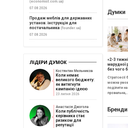
(economist.com.ua)
07.08.2026
Думки
Продаж меблів для державних
установ: інструкція для
постачальника
(founder.ua)
07.08.2026
«2-3 тижн
ЛІДЕРИ ДУМОК
марудної 
без чого б
Костянтин Мельников
немає сен
Коли немає
Стратсесії 
проводит
великого бюджету:
можна умо
стратегіч
як витягнути
поділити на 
кампанію ідеєю
провальна,
23 липня 2026
збалансова
трансформа
Анастасія Джогола
Бренди
Провальна 
Коли публічність
«рефлексія
керівника стає
канапе» бе
ризиком для
результату..
репутації