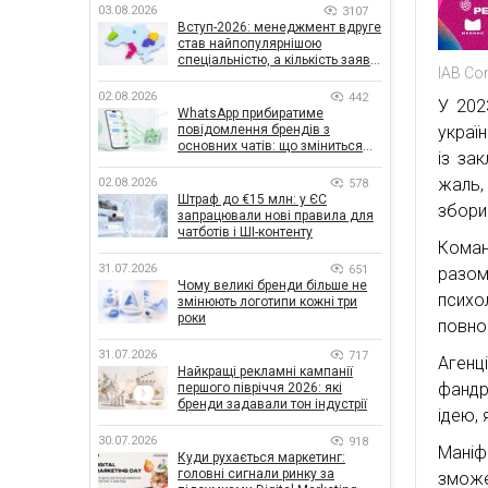
03.08.2026
3107
Вступ-2026: менеджмент вдруге
став найпопулярнішою
спеціальністю, а кількість заяв
IAB Co
— рекордна за 5 років
02.08.2026
442
У 202
WhatsApp прибиратиме
украї
повідомлення брендів з
основних чатів: що зміниться
із за
для бізнесу
жаль,
02.08.2026
578
Штраф до €15 млн: у ЄС
збори 
запрацювали нові правила для
чатботів і ШІ-контенту
Коман
31.07.2026
651
разом
Чому великі бренди більше не
псих
змінюють логотипи кожні три
роки
повно
31.07.2026
717
Аген
Найкращі рекламні кампанії
фандр
першого півріччя 2026: які
бренди задавали тон індустрії
ідею,
30.07.2026
918
Маніф
Куди рухається маркетинг:
головні сигнали ринку за
зможе