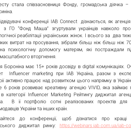
есту стала співзасновниця Фонду, громадська діячка 
иніна.
ідвідувачі конференції IAB Connect дізнаються, як агенція
 з ГО “Фонд Маша” згуртували українців навколо про
огічної реабілітації українських жінок. І всього за два тижн
яких витрат на просування, зібрали більш ніж більш ніж 7
а психологічну допомогу матерям, які постраждали п
масштабного вторгнення.
ія Бороніна має 15+ років досвіду в digital комунікаціях. 
ет Influencer marketing при IAB Україна, разом з експ
трії активно працює над розвитком цього напрямку в Україн
е 6 років розвиває креативну агенцію VIVID, яка займає
 в категорії Influencer Marketing Рейтингу диджитал агенц
на. В її портфоліо сотні реалізованих проектів для 
одавців України та інших країн.
чайтеся до конференції, щоб дізнатися про кращі 
нського диджитал ринку:
https://webinars.iab.com.ua/iab-c