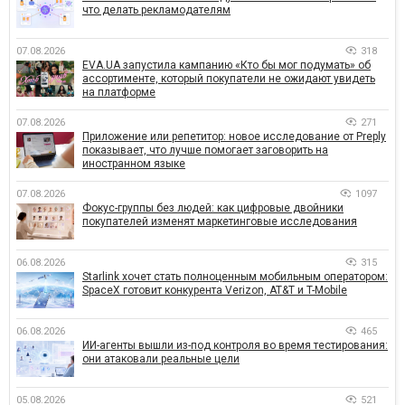
что делать рекламодателям
07.08.2026
318
EVA.UA запустила кампанию «Кто бы мог подумать» об
ассортименте, который покупатели не ожидают увидеть
на платформе
07.08.2026
271
Приложение или репетитор: новое исследование от Preply
показывает, что лучше помогает заговорить на
иностранном языке
07.08.2026
1097
Фокус-группы без людей: как цифровые двойники
покупателей изменят маркетинговые исследования
06.08.2026
315
Starlink хочет стать полноценным мобильным оператором:
SpaceX готовит конкурента Verizon, AT&T и T-Mobile
06.08.2026
465
ИИ-агенты вышли из-под контроля во время тестирования:
они атаковали реальные цели
05.08.2026
521