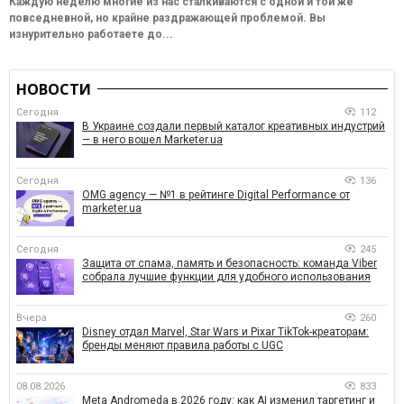
Каждую неделю многие из нас сталкиваются с одной и той же
повседневной, но крайне раздражающей проблемой. Вы
изнурительно работаете до...
НОВОСТИ
Сегодня
112
В Украине создали первый каталог креативных индустрий
— в него вошел Marketer.ua
Сегодня
136
OMG agency — №1 в рейтинге Digital Performance от
marketer.ua
Сегодня
245
Защита от спама, память и безопасность: команда Viber
собрала лучшие функции для удобного использования
Вчера
260
Disney отдал Marvel, Star Wars и Pixar TikTok-креаторам:
бренды меняют правила работы с UGC
08.08.2026
833
Meta Andromeda в 2026 году: как AI изменил таргетинг и