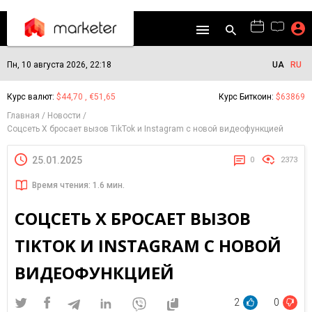
Пн, 10 августа 2026, 22:18
UA
RU
Курс валют:
$44,70 , €51,65
Курс Биткоин:
$63869
Главная
Новости
Соцсеть X бросает вызов TikTok и Instagram с новой видеофункцией
25.01.2025
0
2373
Время чтения: 1.6 мин.
СОЦСЕТЬ X БРОСАЕТ ВЫЗОВ
TIKTOK И INSTAGRAM С НОВОЙ
ВИДЕОФУНКЦИЕЙ
2
0