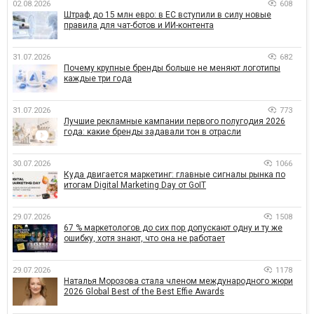
02.08.2026
608
Штраф до 15 млн евро: в ЕС вступили в силу новые
правила для чат-ботов и ИИ-контента
31.07.2026
682
Почему крупные бренды больше не меняют логотипы
каждые три года
31.07.2026
773
Лучшие рекламные кампании первого полугодия 2026
года: какие бренды задавали тон в отрасли
30.07.2026
1066
Куда двигается маркетинг: главные сигналы рынка по
итогам Digital Marketing Day от GoIT
29.07.2026
1508
67 % маркетологов до сих пор допускают одну и ту же
ошибку, хотя знают, что она не работает
29.07.2026
1178
Наталья Морозова стала членом международного жюри
2026 Global Best of the Best Effie Awards