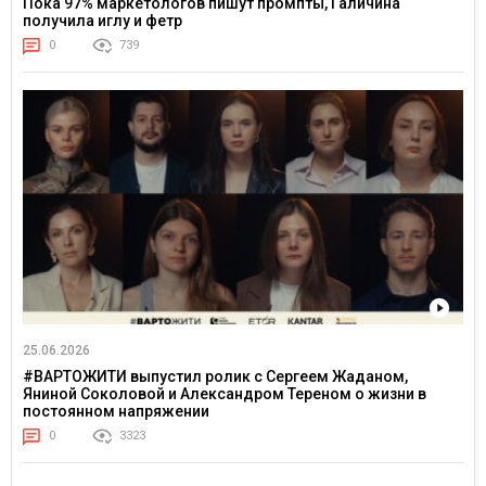
Пока 97% маркетологов пишут промпты, Галичина
получила иглу и фетр
0
739
25.06.2026
#ВАРТОЖИТИ выпустил ролик с Сергеем Жаданом,
Яниной Соколовой и Александром Тереном о жизни в
постоянном напряжении
0
3323