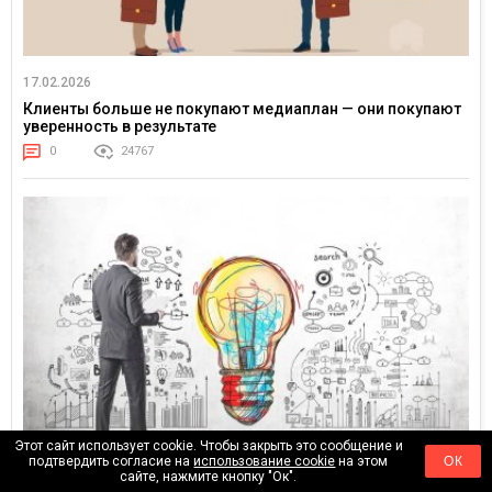
17.02.2026
Клиенты больше не покупают медиаплан — они покупают
уверенность в результате
0
24767
Этот сайт использует cookie. Чтобы закрыть это сообщение и
01.02.2026
подтвердить согласие на
использование cookie
на этом
ОК
сайте, нажмите кнопку "Ок".
От «оптимизации рекламы» к управлению спросом: