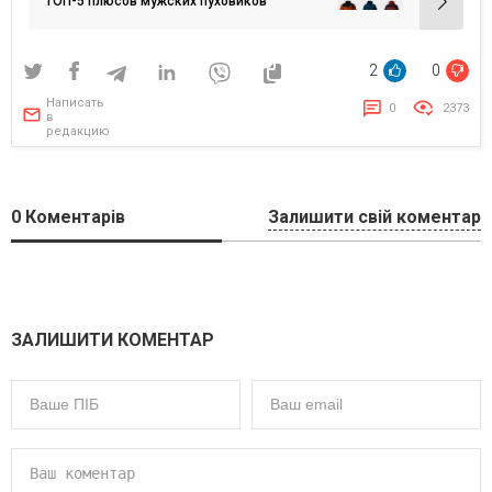
записям
ТОП-5 плюсов мужских пуховиков
2
0
Написать
0
2373
в
редакцию
0
Коментарів
Залишити свій коментар
ЗАЛИШИТИ КОМЕНТАР