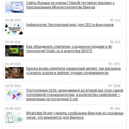
Сайты больше не нужны? OpenAI тестирует рекламу с
персональным ИИ-консультантом бренда
04.08.2026
663
Наймология: бесплатный курс для CEO и фаундеров
04.08.2026
473
Как объединить стратегию, созданную людьми и AI-
технологии? Кейс izi и агентства SHOTS
04.08.2026
4310
Европа вновь отметила украинский ритейл: три магазина
«Сильпо» вошли в рейтинг лучших супермаркетов
03.08.2026
3368
Поступление-2026: менеджмент во второй раз стал самой
популярной специальностью, а количество заявлений —
рекордным за последние 5 лет
02.08.2026
466
WhatsApp будет удалять сообщения брендов из основных
чатов: что изменится для бизнеса