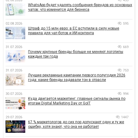
02.08.2026
453
WhatsApp будет удалять сообщения брендов из основных
чатов: что изменится для бизнеса
02.08.2026
595
Штраф до 15 млн евро: в ЕС вступили в силу новые
правила для чат-ботов и ИИ-контента
31.07.2026
669
Почему крупные бренды больше не меняют логотипы
каждые три года
31.07.2026
753
Лучшие рекламные кампании первого полугодия 2026
года: какие бренды задавали тон в отрасли
30.07.2026
994
Куда двигается маркетинг: главные сигналы рынка по
итогам Digital Marketing Day от GoIT
29.07.2026
1447
67 % маркетологов до сих пор допускают одну и ту же
ошибку, хотя знают, что она не работает