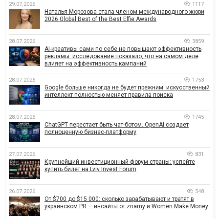
29.07.2026
1117
Наталья Морозова стала членом международного жюри
2026 Global Best of the Best Effie Awards
28.07.2026
3859
AI-креативы сами по себе не повышают эффективность
рекламы: исследование показало, что на самом деле
влияет на эффективность кампаний
28.07.2026
1753
Google больше никогда не будет прежним: искусственный
интеллект полностью меняет правила поиска
28.07.2026
1745
ChatGPT перестает быть чат-ботом. OpenAI создает
полноценную бизнес-платформу
27.07.2026
831
Крупнейший инвестиционный форум страны: успейте
купить билет на Lviv Invest Forum
26.07.2026
548
От $700 до $15 000: сколько зарабатывают и тратят в
украинском PR — инсайты от znamy и Women Make Money