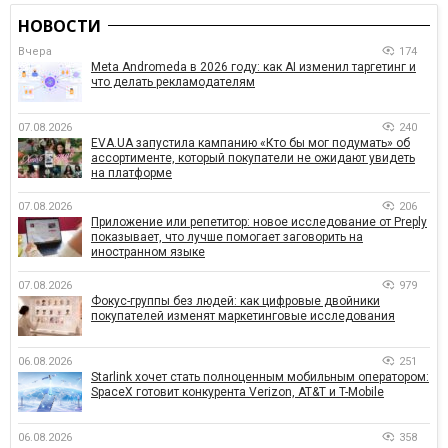
НОВОСТИ
Вчера
174
Meta Andromeda в 2026 году: как AI изменил таргетинг и
что делать рекламодателям
07.08.2026
240
EVA.UA запустила кампанию «Кто бы мог подумать» об
ассортименте, который покупатели не ожидают увидеть
на платформе
07.08.2026
206
Приложение или репетитор: новое исследование от Preply
показывает, что лучше помогает заговорить на
иностранном языке
07.08.2026
979
Фокус-группы без людей: как цифровые двойники
покупателей изменят маркетинговые исследования
06.08.2026
251
Starlink хочет стать полноценным мобильным оператором:
SpaceX готовит конкурента Verizon, AT&T и T-Mobile
06.08.2026
358