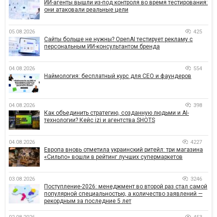
ИИ-агенты вышли из-под контроля во время тестирования:
они атаковали реальные цели
05.08.2026
425
Сайты больше не нужны? OpenAI тестирует рекламу с
персональным ИИ-консультантом бренда
04.08.2026
554
Наймология: бесплатный курс для CEO и фаундеров
04.08.2026
398
Как объединить стратегию, созданную людьми и AI-
технологии? Кейс izi и агентства SHOTS
04.08.2026
4227
Европа вновь отметила украинский ритейл: три магазина
«Сильпо» вошли в рейтинг лучших супермаркетов
03.08.2026
3246
Поступление-2026: менеджмент во второй раз стал самой
популярной специальностью, а количество заявлений —
рекордным за последние 5 лет