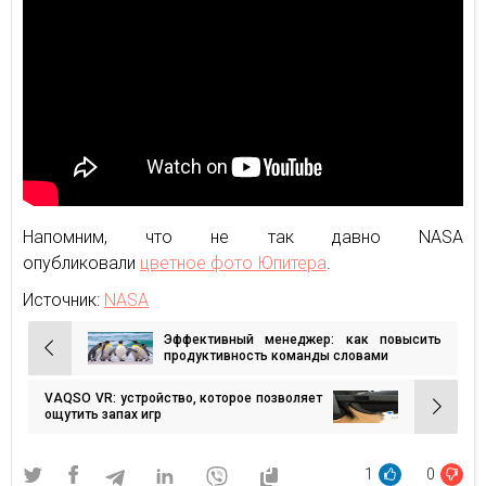
Напомним, что не так давно NASA
опубликовали
цветное фото Юпитера
.
Источник:
NASA
Эффективный менеджер: как повысить
Навигация
продуктивность команды словами
по
VAQSO VR: устройство, которое позволяет
записям
ощутить запах игр
1
0