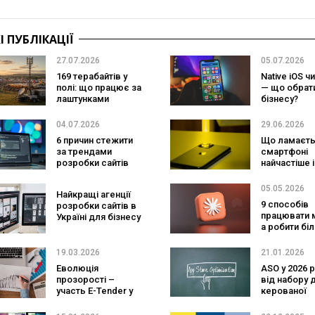
 ПУБЛІКАЦІЇ
27.07.2026
05.07.2026
169 терабайтів у
Native iOS чи
полі: що працює за
— що обрат
лаштунками
бізнесу?
великого
фестивалю
04.07.2026
29.06.2026
6 причин стежити
Що ламаєть
за трендами
смартфоні
розробки сайтів
найчастіше і
продовжити
життя?
05.05.2026
Найкращі агенції
9 способів
розробки сайтів в
працювати 
Україні для бізнесу
а робити бі
та ecommerce
завдяки Cla
19.03.2026
21.01.2026
Еволюція
ASO у 2026 р
прозорості –
від набору д
участь E-Tender у
керованої
формуванні
системи
сучасного ринку
зростання