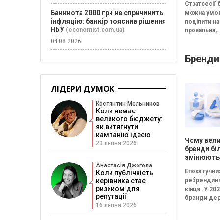
Стратсесії 
проводит
Банкнота 2000 грн не спричинить
можна умо
стратегіч
інфляцію: банкір пояснив рішення
поділити на 
НБУ
(economist.com.ua)
провальна,
збалансова
04.08.2026
трансформа
Бренди
Провальна 
«рефлексія
канапе» бе
результату..
ЛІДЕРИ ДУМОК
Костянтин Мельников
Коли немає
великого бюджету:
як витягнути
кампанію ідеєю
Чому вели
23 липня 2026
бренди бі
змінюють
логотипи 
Анастасія Джогола
Епоха гучни
Коли публічність
три роки
керівника стає
ребрендинг
ризиком для
кінця. У 202
репутації
бренди дед
16 липня 2026
частіше інв
не в нові ло