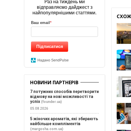
Раз на тиждень ми
відправляємо дайджест з
найпопулярнішими статтями.
СХОЖІ
Ваш email
*
Підписатися
Надано SendPulse
НОВИНИ ПАРТНЕРІВ
7 потужних способів перетворити
відмову на нові можливості та
успіх
(founder.ua)
05.08.2026
5 жіночих ароматів, які збирають
найбільше компліментів
(margosha.com.ua)