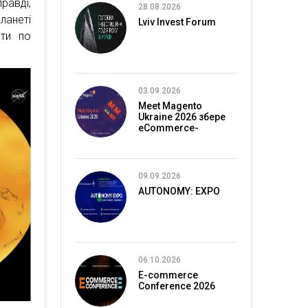
равді,
28.08.2026
ланеті
Lviv Invest Forum
ити по
03.09.2026
Meet Magento
Ukraine 2026 збере
eCommerce-
спільноту в Києві
09.09.2026
AUTONOMY: EXPO
06.10.2026
E-commerce
Conference 2026