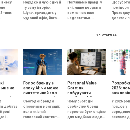
бізнесу
Нерідко я чую одну й
Погляньмо правді у
Щосуботи 
и
не змож
вно
ту саму історію.
вічі: лише керувати
помідори 
ну сесію
3 типи:
Шукач приходить у
компанією вже
Проходжу
чудовий офіс, його
недостатньо.
десяток п
на й
зустрічає усміхнений
Керівник тепер має
Томати в
ційна.
HR, а назва компанії...
стати обличчям
приблизно
— це
бізнесу. За даними
два-три со
Усі статті >>
 під
Edelman, 84%
схожий ви
з
людей...
схожий зап
..
кі
Голос бренду в
Personal Value
Розробка
льше не
епоху АІ: чи може
Core: як
2026: чо
синтетичний голос
побудувати
важливі
кожні
передати емоцію і
особистий бренд,
рекламу
х
Сьогодні бренди
Чому сьогодні
У 2026 роц
довіру, або всі
який працює на
ів добігає
опинилися в ситуації,
особистий бренд
працює у
бренди незабаром
вибір, довіру і
6 році
коли якісний
перестає бути опцією
середовищ
звучатимуть
статус
алі
голосовий контент
для медійних людей і
реклама д
однаково?
естують
перестав бути
стає інструментом
конкуренц
готипи, а у
конкурентною
професійного вибору,
а увага ко