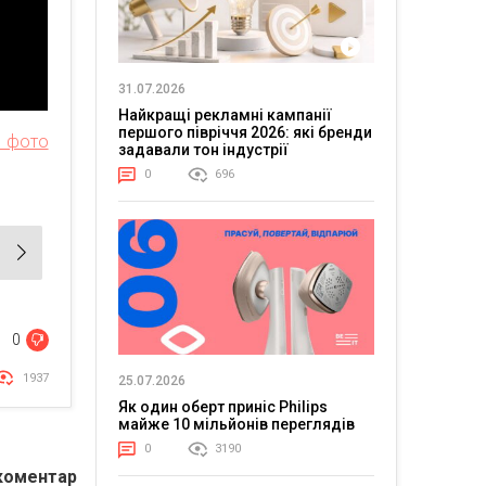
31.07.2026
Найкращі рекламні кампанії
першого півріччя 2026: які бренди
 фото
задавали тон індустрії
0
696
0
1937
25.07.2026
Як один оберт приніс Philips
майже 10 мільйонів переглядів
0
3190
коментар