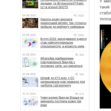
У мин
людьми, та AI-технології? Кейс
такий
izi та агенції SHOTS
стабі
04.08.2026
3920
тепло
Європа знову визнала
український ритейл: три «Сільпо»
увійшли до рейтингу найкращих
супермаркетів
03.08.2026
2920
Вступ-2026: менеджмент вдруге
став найпопулярнішою
спеціальністю, а кількість заяв
— рекордна за 5 років
02.08.2026
424
WhatsApp прибиратиме
повідомлення брендів з
основних чатів: що зміниться
для бізнесу
02.08.2026
560
Штраф до €15 млн: у ЄС
запрацювали нові правила для
чатботів і ШІ-контенту
31.07.2026
619
Чому великі бренди більше не
змінюють логотипи кожні три
роки