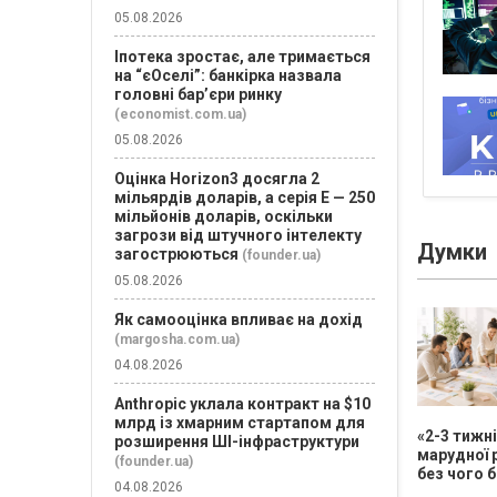
05.08.2026
Іпотека зростає, але тримається
на “єОселі”: банкірка назвала
головні бар’єри ринку
(economist.com.ua)
05.08.2026
Оцінка Horizon3 досягла 2
мільярдів доларів, а серія E — 250
мільйонів доларів, оскільки
загрози від штучного інтелекту
Думки
загострюються
(founder.ua)
05.08.2026
Як самооцінка впливає на дохід
(margosha.com.ua)
04.08.2026
Anthropic уклала контракт на $10
млрд із хмарним стартапом для
«2-3 тижн
розширення ШІ-інфраструктури
марудної 
(founder.ua)
без чого б
04.08.2026
немає сен