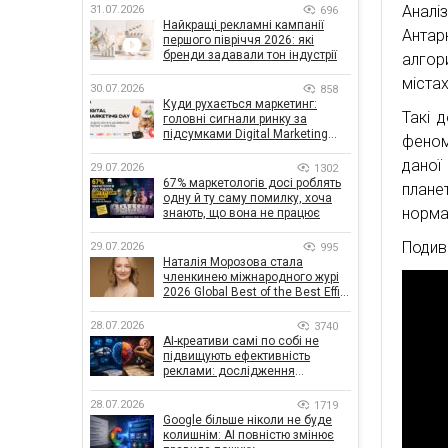
Аналіз
31.07.2026
696
Найкращі рекламні кампанії
Антар
першого півріччя 2026: які
бренди задавали тон індустрії
алгор
міста
30.07.2026
858
Куди рухається маркетинг:
Такі 
головні сигнали ринку за
підсумками Digital Marketing
феном
Day від GoIT
даної
29.07.2026
1302
67% маркетологів досі роблять
плане
одну й ту саму помилку, хоча
норма
знають, що вона не працює
Подив
29.07.2026
995
Наталія Морозова стала
членкинею міжнародного журі
2026 Global Best of the Best Effie
Awards
28.07.2026
3740
AI-креативи самі по собі не
підвищують ефективність
реклами: дослідження
показало, що насправді
впливає на ефективність
28.07.2026
1719
кампаній
Google більше ніколи не буде
колишнім: AI повністю змінює