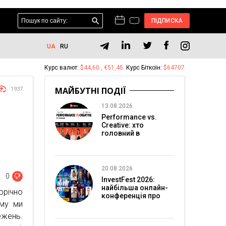
ПІДПИСКА
UA
RU
Курс валют:
$44,60 , €51,45
Курс Біткоїн:
$64707
МАЙБУТНІ ПОДІЇ
1937
13.08.2026
Performance vs.
Creative: хто
головний в
перформанс-
маркетингу?
20.08.2026
0
InvestFest 2026:
найбільша онлайн-
річно
конференція про
ому ми
інвестиції
ежень.