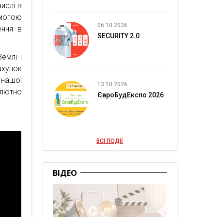
ислі в
омогою
06.10.2026
ення в
SECURITY 2.0
емлі і
ахунок
 нашої
13.10.2026
лютно
ЄвроБудЕкспо 2026
ВСІ ПОДІЇ
ВІДЕО