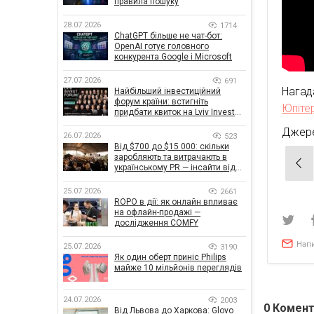
правила пошуку
28.07.2026
1714
ChatGPT більше не чат-бот:
OpenAI готує головного
конкурента Google і Microsoft
27.07.2026
691
Нага
Найбільший інвестиційний
форум країни: встигніть
Юпіте
придбати квиток на Lviv Invest
Forum
Джер
26.07.2026
523
Від $700 до $15 000: скільки
заробляють та витрачають в
Нав
українському PR — інсайти від
зап
znamy та Women Make Money
25.07.2026
2661
ROPO в дії: як онлайн впливає
на офлайн-продажі —
дослідження COMFY
Нап
25.07.2026
3190
Як один оберт приніс Philips
майже 10 мільйонів переглядів
24.07.2026
2003
0
Комент
Від Львова до Харкова: Glovo