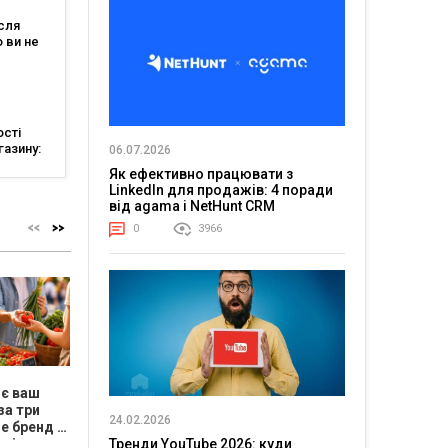
ісля
о ви не
сті
газину:
06.07.2026
к
Як ефективно працювати з
дажів
LinkedIn для продажів: 4 поради
від agama і NetHunt CRM
0
3966
ює ваш
Б’юті-міфи під
Ціна помилки
Як поча
за три
мікроскопом:
зростає. Як
вимага
24.02.2026
е бренд і
чому натуральна
власнику
результ
Тренди YouTube 2026: куди
опіювати
косметика не
припинити бути
підлегл