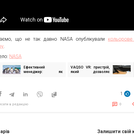
даємо, що не так давно NASA опублікували
кольорове
ру
.
ело:
NASA
Ефективний
VAQSO VR: пристрій,
ігація
менеджер: як
який дозволяє
исів
підвищити
відчути запах ігор
продуктивність
команди словами
1
исати в редакцію
0
арів
Залишити свій 