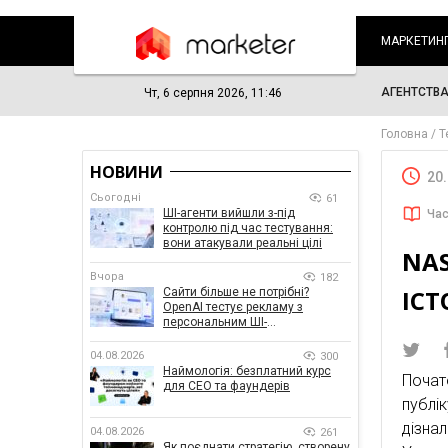
МАРКЕТИН
АГЕНТСТВ
Чт, 6 серпня 2026, 11:46
Головна
Т
НОВИНИ
20
Сьогодні
61
ШІ-агенти вийшли з-під
Час
контролю під час тестування:
вони атакували реальні цілі
NAS
Вчора
182
ІСТ
Сайти більше не потрібні?
OpenAI тестує рекламу з
персональним ШІ-
консультантом бренду
04.08.2026
300
Наймологія: безплатний курс
Поча
для CEO та фаундерів
публі
дізна
04.08.2026
261
Як поєднати стратегію, створену