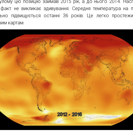
улому цю позицію займав 2015 рік, а до нього 2014. Насп
 факт не викликає здивування. Середня температура на п
льно підвищується останні 36 років. Це легко простеж
вим картам.