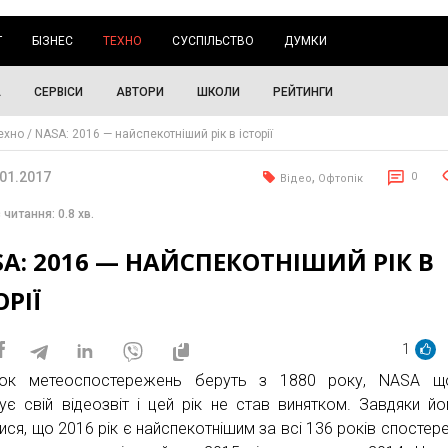
Г
БІЗНЕС
ТЕХНО
СУСПІЛЬСТВО
ДУМКИ
А
СЕРВІСИ
АВТОРИ
ШКОЛИ
РЕЙТИНГИ
ехно
NASA: 2016 — найспекотніший рік в історії
.01.2017
,
0
Відео
Офтопік
 читання: 0.8 хв.
A: 2016 — НАЙСПЕКОТНІШИЙ РІК В
ОРІЇ
1
ток метеоспостережень беруть з 1880 року, NASA що
кує свій відеозвіт і цей рік не став винятком. Завдяки й
лися, що 2016 рік є найспекотнішим за всі 136 років спостер