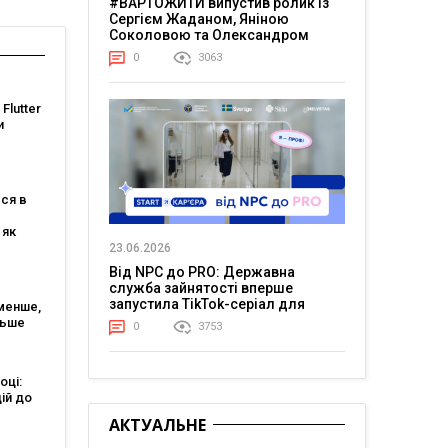
#ВАРТОЖИТИ випустив ролик із
Сергієм Жаданом, Яніною
Соколовою та Олександром
Тереном про життя в постійній
0
3063
напрузі
 Flutter
и
ся в
 як
 його
23.06.2026
Від NPC до PRO: Державна
служба зайнятості вперше
запустила TikTok-серіал для
менше,
молоді
льше
0
3753
ude
оці:
ій до
АКТУАЛЬНЕ