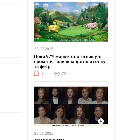
23.07.2026
Поки 97% маркетологів пишуть
промпти, Галичина дістала голку
та фетр
0
704
25.06.2026