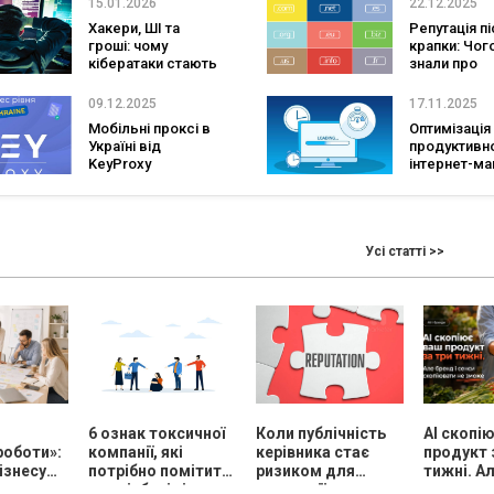
15.01.2026
22.12.2025
публічних
Хакери, ШІ та
Репутація п
закупівель України
гроші: чому
крапки: Чог
кібератаки стають
знали про
масовими і хто
національні
виграє у війні
домени
09.12.2025
17.11.2025
алгоритмів
Мобільні проксі в
Оптимізація
Україні від
продуктивно
KeyProxy
інтернет-ма
швидкість я
фактор про
Усі статті >>
і
6 ознак токсичної
Коли публічність
AI скопі
роботи»:
компанії, які
керівника стає
продукт 
ізнесу
потрібно помітити
ризиком для
тижні. Ал
су
на співбесіді
репутації
сенси ск