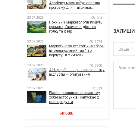
Academy масштабує освітню
програму для підтримки
українського бізнесу
23.07.2026
704
Поки 97% маркетологів пишуть
промпти, Галичина дістала
ЗАЛИШИ
голку та фетр
23.07.2026
1074
Маркетинг як стратегічна зброя:
інтелектуальний тил 1-го
корпусу НГУ «Азов»
23.07.2026
3800
41% українців працюють навіть у
відпустці — опитування
22.07.2026
539
PlantIn розширює екосистему
хобі-застосунків і запускає 2
нові продукти
БІЛЬШЕ