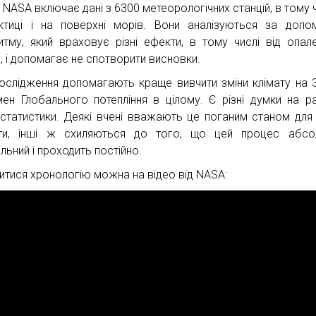
 NASA включає дані з 6300 метеорологічних станцій, в тому ч
ктиці і на поверхні морів. Вони аналізуються за доп
итму, який враховує різні ефекти, в тому числі від опал
х, і допомагає не спотворити висновки.
дослідження допомагають краще вивчити зміни клімату на З
ен Глобального потепління в цілому. Є різні думки на р
 статистики. Деякі вчені вважають це поганим станом для
ти, інші ж схиляються до того, що цей процес абсо
льний і проходить постійно.
итися хронологію можна на відео від NASA: