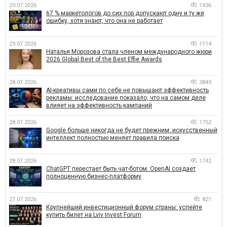
29.07.2026
1436
67 % маркетологов до сих пор допускают одну и ту же
ошибку, хотя знают, что она не работает
29.07.2026
1114
Наталья Морозова стала членом международного жюри
2026 Global Best of the Best Effie Awards
28.07.2026
3849
AI-креативы сами по себе не повышают эффективность
рекламы: исследование показало, что на самом деле
влияет на эффективность кампаний
28.07.2026
1752
Google больше никогда не будет прежним: искусственный
интеллект полностью меняет правила поиска
28.07.2026
1742
ChatGPT перестает быть чат-ботом. OpenAI создает
полноценную бизнес-платформу
27.07.2026
821
Крупнейший инвестиционный форум страны: успейте
купить билет на Lviv Invest Forum