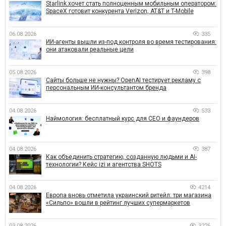
Starlink хочет стать полноценным мобильным оператором:
SpaceX готовит конкурента Verizon, AT&T и T-Mobile
06.08.2026
335
ИИ-агенты вышли из-под контроля во время тестирования:
они атаковали реальные цели
05.08.2026
398
Сайты больше не нужны? OpenAI тестирует рекламу с
персональным ИИ-консультантом бренда
04.08.2026
533
Наймология: бесплатный курс для CEO и фаундеров
04.08.2026
387
Как объединить стратегию, созданную людьми и AI-
технологии? Кейс izi и агентства SHOTS
04.08.2026
4214
Европа вновь отметила украинский ритейл: три магазина
«Сильпо» вошли в рейтинг лучших супермаркетов
03.08.2026
3226