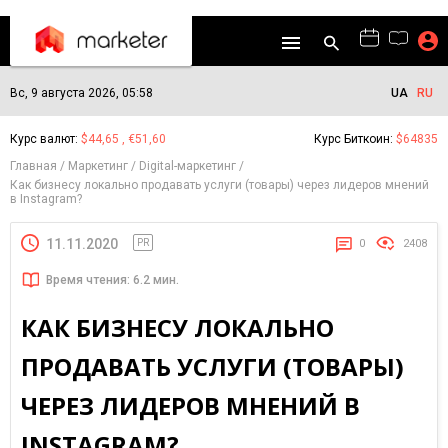
Вс, 9 августа 2026, 05:58
UA
RU
Курс валют:
$44,65 , €51,60
Курс Биткоин:
$64835
Главная
Маркетинг
Digital-маркетинг
Как бизнесу локально продавать услуги (товары) через лидеров мнений
в Instagram?
11.11.2020
PR
0
2408
Время чтения: 6.2 мин.
КАК БИЗНЕСУ ЛОКАЛЬНО
ПРОДАВАТЬ УСЛУГИ (ТОВАРЫ)
ЧЕРЕЗ ЛИДЕРОВ МНЕНИЙ В
INSTAGRAM?