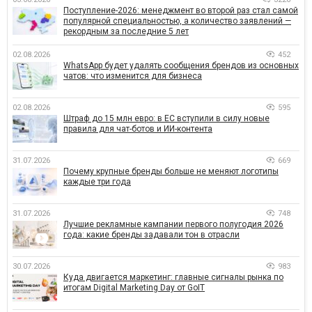
Поступление-2026: менеджмент во второй раз стал самой
популярной специальностью, а количество заявлений —
рекордным за последние 5 лет
02.08.2026
452
WhatsApp будет удалять сообщения брендов из основных
чатов: что изменится для бизнеса
02.08.2026
595
Штраф до 15 млн евро: в ЕС вступили в силу новые
правила для чат-ботов и ИИ-контента
31.07.2026
669
Почему крупные бренды больше не меняют логотипы
каждые три года
31.07.2026
748
Лучшие рекламные кампании первого полугодия 2026
года: какие бренды задавали тон в отрасли
30.07.2026
983
Куда двигается маркетинг: главные сигналы рынка по
итогам Digital Marketing Day от GoIT