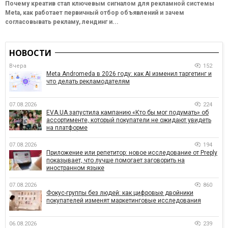
Почему креатив стал ключевым сигналом для рекламной системы
Meta, как работает первичный отбор объявлений и зачем
согласовывать рекламу, лендинг и...
НОВОСТИ
Вчера
152
Meta Andromeda в 2026 году: как AI изменил таргетинг и
что делать рекламодателям
07.08.2026
224
EVA.UA запустила кампанию «Кто бы мог подумать» об
ассортименте, который покупатели не ожидают увидеть
на платформе
07.08.2026
194
Приложение или репетитор: новое исследование от Preply
показывает, что лучше помогает заговорить на
иностранном языке
07.08.2026
860
Фокус-группы без людей: как цифровые двойники
покупателей изменят маркетинговые исследования
06.08.2026
239