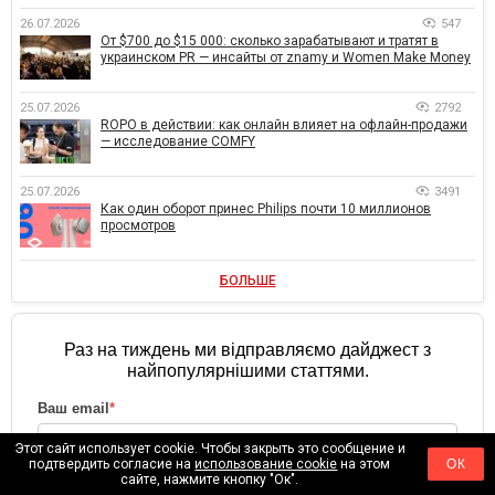
26.07.2026
547
От $700 до $15 000: сколько зарабатывают и тратят в
украинском PR — инсайты от znamy и Women Make Money
25.07.2026
2792
ROPO в действии: как онлайн влияет на офлайн-продажи
— исследование COMFY
25.07.2026
3491
Как один оборот принес Philips почти 10 миллионов
просмотров
БОЛЬШЕ
Раз на тиждень ми відправляємо дайджест з
найпопулярнішими статтями.
Ваш email
*
Этот сайт использует cookie. Чтобы закрыть это сообщение и
подтвердить согласие на
использование cookie
на этом
ОК
сайте, нажмите кнопку "Ок".