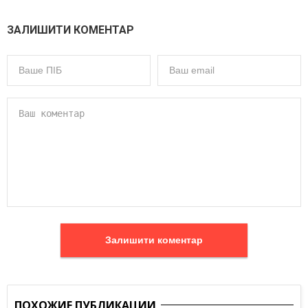
ЗАЛИШИТИ КОМЕНТАР
Залишити коментар
ПОХОЖИЕ ПУБЛИКАЦИИ