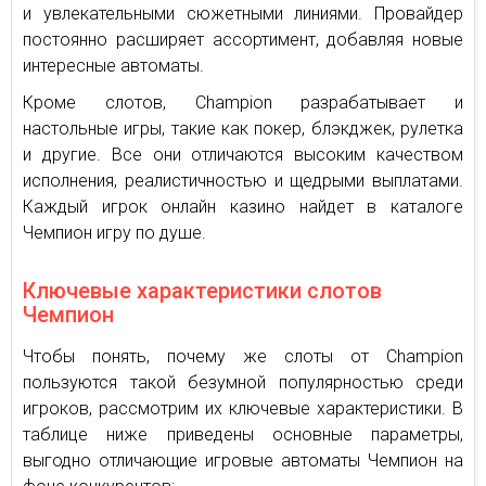
и увлекательными сюжетными линиями. Провайдер
постоянно расширяет ассортимент, добавляя новые
интересные автоматы.
Кроме слотов, Champion разрабатывает и
настольные игры, такие как покер, блэкджек, рулетка
и другие. Все они отличаются высоким качеством
исполнения, реалистичностью и щедрыми выплатами.
Каждый игрок онлайн казино найдет в каталоге
Чемпион игру по душе.
Ключевые характеристики слотов
Чемпион
Чтобы понять, почему же слоты от Champion
пользуются такой безумной популярностью среди
игроков, рассмотрим их ключевые характеристики. В
таблице ниже приведены основные параметры,
выгодно отличающие игровые автоматы Чемпион на