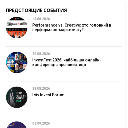
ПРЕДСТОЯЩИЕ СОБЫТИЯ
13.08.2026
Performance vs. Creative: хто головний в
перформанс-маркетингу?
20.08.2026
InvestFest 2026: найбільша онлайн-
конференція про інвестиції
28.08.2026
Lviv Invest Forum
03.09.2026