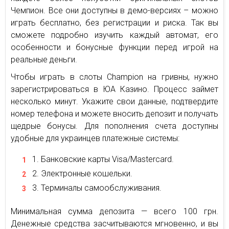
Чемпион. Все они доступны в демо-версиях – можно
играть бесплатно, без регистрации и риска. Так вы
сможете подробно изучить каждый автомат, его
особенности и бонусные функции перед игрой на
реальные деньги.
Чтобы играть в слоты Champion на гривны, нужно
зарегистрироваться в ЮА Казино. Процесс займет
несколько минут. Укажите свои данные, подтвердите
номер телефона и можете вносить депозит и получать
щедрые бонусы. Для пополнения счета доступны
удобные для украинцев платежные системы:
Банковские карты Visa/Mastercard.
Электронные кошельки.
Терминалы самообслуживания.
Минимальная сумма депозита — всего 100 грн.
Денежные средства засчитываются мгновенно, и вы