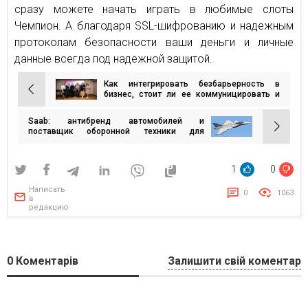
сразу можете начать играть в любимые слоты
Чемпион. А благодаря SSL-шифрованию и надежным
протоколам безопасности ваши деньги и личные
данные всегда под надежной защитой.
Как интегрировать безбарьерность в
Навигация
бизнес, стоит ли ее коммуницировать и
почему это должно стать приоритетным
по
направлением для Украины?
Saab: антибренд автомобилей и
записям
поставщик оборонной техники для
Украины
1
0
Написать
0
1063
в
редакцию
0
Коментарів
Залишити свій коментар