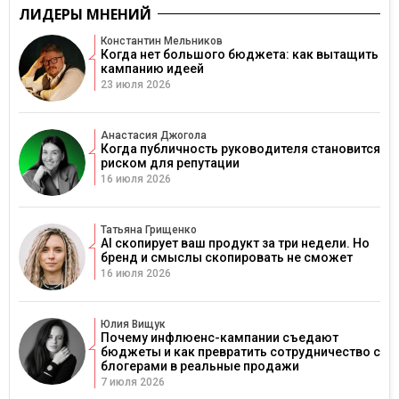
ЛИДЕРЫ МНЕНИЙ
Константин Мельников
Когда нет большого бюджета: как вытащить
кампанию идеей
23 июля 2026
Анастасия Джогола
Когда публичность руководителя становится
риском для репутации
16 июля 2026
Татьяна Грищенко
AI скопирует ваш продукт за три недели. Но
бренд и смыслы скопировать не сможет
16 июля 2026
Юлия Вищук
Почему инфлюенс-кампании съедают
бюджеты и как превратить сотрудничество с
блогерами в реальные продажи
7 июля 2026