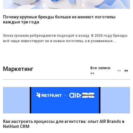
Почему крупные бренды больше не меняют логотипы
каждые три года
Эпоха громких ребрендингов подходит к концу. В 2026 году бренды
всё чаще инвестируют не в новые логотипы, а в узнаваемые...
Маркетинг
Все записи
>>
Как настроить процессы для агентства: опыт AIR Brands в
NetHunt CRM