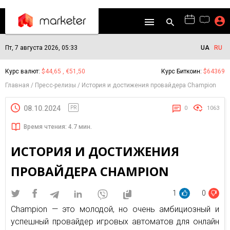
Пт, 7 августа 2026, 05:33
UA
RU
Курс валют:
$44,65 , €51,50
Курс Биткоин:
$64369
Главная
Пресс-релизы
История и достижения провайдера Champion
08.10.2024
PR
0
1063
Время чтения: 4.7 мин.
ИСТОРИЯ И ДОСТИЖЕНИЯ
ПРОВАЙДЕРА CHAMPION
1
0
Champion — это молодой, но очень амбициозный и
успешный провайдер игровых автоматов для онлайн