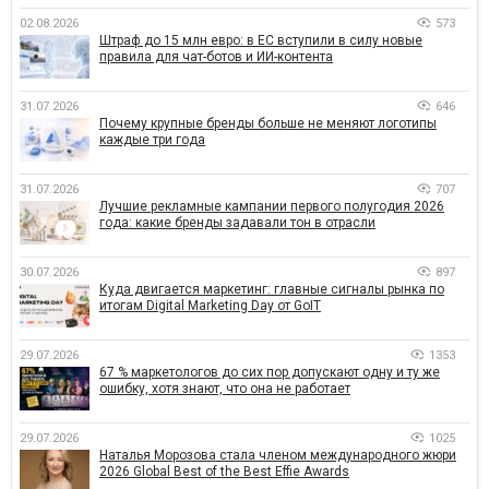
02.08.2026
573
Штраф до 15 млн евро: в ЕС вступили в силу новые
правила для чат-ботов и ИИ-контента
31.07.2026
646
Почему крупные бренды больше не меняют логотипы
каждые три года
31.07.2026
707
Лучшие рекламные кампании первого полугодия 2026
года: какие бренды задавали тон в отрасли
30.07.2026
897
Куда двигается маркетинг: главные сигналы рынка по
итогам Digital Marketing Day от GoIT
29.07.2026
1353
67 % маркетологов до сих пор допускают одну и ту же
ошибку, хотя знают, что она не работает
29.07.2026
1025
Наталья Морозова стала членом международного жюри
2026 Global Best of the Best Effie Awards