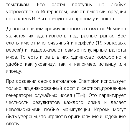
тематикам. Его слоты доступны на любых
устройствах с Интернетом, имеют высокий средний
показатель RTP и пользуются спросом у игроков.
Дополнительным преимуществом автоматов Чемпион
является их адаптивность под разные рынки. Все
слоты имеют многоязычный интерфейс (19 языковых
версий) и поддерживают самые популярные валюты
мира. То есть играть в них одинаково комфортно и
удобно как украинцу, так и, например, испанцу или
японцу.
При создании своих автоматов Champion использует
только лицензированный софт и сертифицированные
генераторы случайных чисел (ГВЧ). Это гарантирует
честность результатов каждого спина и делает
невозможными любые манипуляции. Игроки могут
быть уверены, что играют в оригинальные и надежные
слоты.