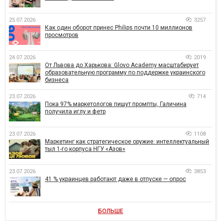
25.07.2026
3257
Как один оборот принес Philips почти 10 миллионов
просмотров
24.07.2026
2019
От Львова до Харькова: Glovo Academy масштабирует
образовательную программу по поддержке украинского
бизнеса
23.07.2026
714
Пока 97% маркетологов пишут промпты, Галичина
получила иглу и фетр
23.07.2026
1108
Маркетинг как стратегическое оружие: интеллектуальный
тыл 1-го корпуса НГУ «Азов»
23.07.2026
3853
41 % украинцев работают даже в отпуске — опрос
БОЛЬШЕ